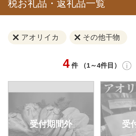
税お礼品・返礼品一覧
アオリイカ
その他干物
4
件 （1～4件目）
受付期間外
受