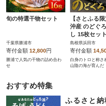
旬の特選干物セット
【さとふる限
沖産 のどぐ
し 15枚セット
焼き方付き
千葉県勝浦市
島根県浜田市
寄付金額
12,800
円
寄付金額
14,5
勝浦で人気の干物の詰め合わ
白身のトロと称さ
せ
山陰の海が育んだ
ろ」の旨味を凝縮
おすすめ特集
ふるさと納