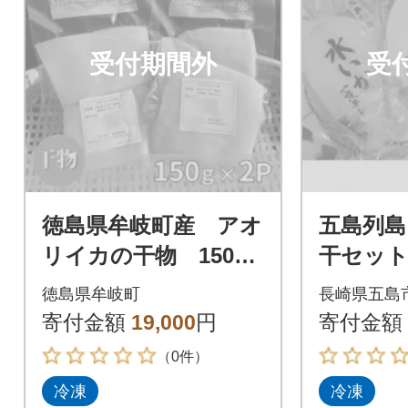
受付期間外
受
徳島県牟岐町産 アオ
五島列島
リイカの干物 150g×
干セッ
2パック (無添加・保
徳島県牟岐町
長崎県五島
存料・塩不使用) 酒
寄付金額
19,000
円
寄付金額
の肴
（0件）
冷凍
冷凍