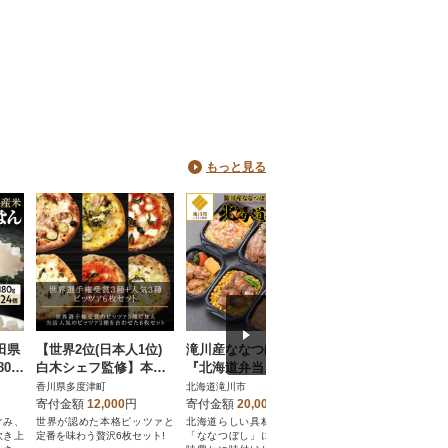
もっと見る
田県
【世界2位(日本人1位)
滝川産ななつぼし使用!
【5年保存】尾西
0g
白木シェフ監修】本格
『北海道弁当』
ん 4種12個セット
23_
ナポリピッツァ6種セッ
ファ米 和風 洋風 
香川県多度津町
北海道滝川市
宮城県大崎市
ト(計6枚)【A-148】
備蓄 保存食 ライス
寄付金額
12,000
円
寄付金額
20,000
円
寄付金額
20,000
円
ぐみ、
世界が認めた本格ピッツァと
北海道らしい具材を滝川市の
【非常時でも美味しい
炊き上
定番を味わう贅沢6枚セット!
「ななつぼし」に香ばしく風
を!】尾西食品株式会社