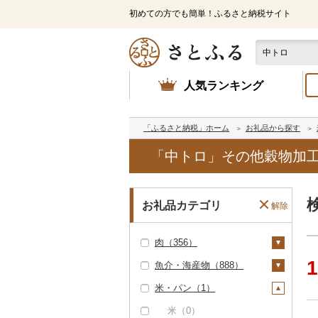
初めての方でも簡単！ふるさと納税サイト
人気ランキング
「ふるさと納税」ホーム
お礼品から探す
「中トロ」その他穀物加
お礼品カテゴリ
解除
肉（356）
1
魚介・海産物（888）
牛肉（精肉）（66）
米・パン（1）
ステーキ（3）
牛肉（加工品）（8
カニ（0）
7）
すき焼き（4）
エビ（4）
米（0）