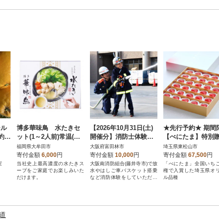
ール
博多華味鳥 水たきセ
【2026年10月31日(土)
★先行予約★ 期間
約5
ット(1～2人前)常温(大
開催分】消防士体験チ
【べにたま】特別
牟田市)
ャレンジ&はしご車搭
用苺(いちご) まな
福岡県大牟田市
大阪府富田林市
埼玉県東松山市
乗体験
ろ 煌 1箱 (850g)
寄付金額
6,000
円
寄付金額
10,000
円
寄付金額
67,500
円
実
当社史上最高濃度の水たきス
大阪南消防組合(藤井寺市)で放
「べにたま」全国いち
ープをご家庭でお楽しみいた
水やはしご車バスケット搭乗
権で入賞した埼玉県オ
だけます。
など消防体験をしていただけ
ル品種
るチケットです。
道