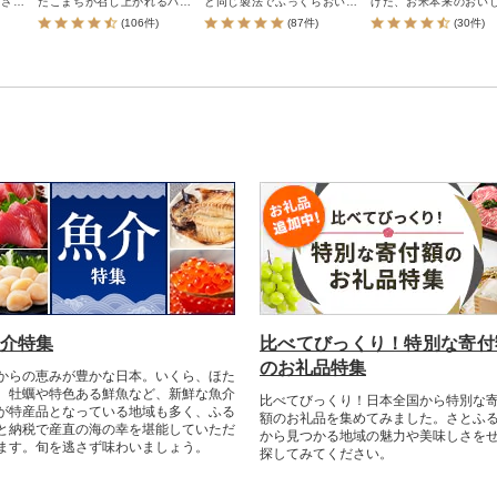
しさが
たこまちが召し上がれるパッ
と同じ製法でふっくらおいし
げた、お米本来のおい
です。
クごはん(パックライス)です。
い雑穀ごはんをお手軽にご提
味わえるパックごはん
(106件)
(87件)
(30件)
の方
家事の時短や、災害時の非常
供!
忙しい時や一人暮ら
存食と
食や保存食としても大変便利
に、また、防災時の保
す。
です。
してもご利用いただけま
介特集
比べてびっくり！特別な寄付
のお礼品特集
からの恵みが豊かな日本。いくら、ほた
、牡蠣や特色ある鮮魚など、新鮮な魚介
比べてびっくり！日本全国から特別な
が特産品となっている地域も多く、ふる
額のお礼品を集めてみました。さとふ
と納税で産直の海の幸を堪能していただ
から見つかる地域の魅力や美味しさを
ます。旬を逃さず味わいましょう。
探してみてください。