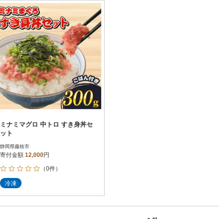
円
レビュー
レビュー
決済方法
解除
寄付金額
PayPay
発送種別
解除
クレジットカード決済
寄付金額
通常
Amazon Pay
冷蔵便
楽天ペイ
冷凍便
メルペイ
コンビニ支払い
ソフトバンクまとめて支払い
au PAY（auかんたん決済）
ミナミマグロ 中トロ すき身丼セ
d払い
ット
金融機関(Pay-easy決済)
静岡県藤枝市
寄付金額
12,000
円
（0件）
解除
結果を見る（
1
件
冷凍