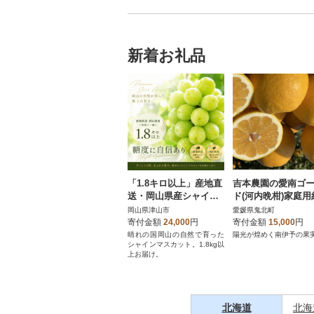
新着お礼品
「1.8キロ以上」産地直
吉本農園の愛南ゴ
送・岡山県産シャイン
ド(河内晩柑)家庭用
マスカット
kg
岡山県津山市
愛媛県鬼北町
寄付金額
24,000
円
寄付金額
15,000
円
晴れの国岡山の自然で育った
陽光が煌めく南伊予の果
シャインマスカット。1.8kg以
上お届け。
北海道
北海