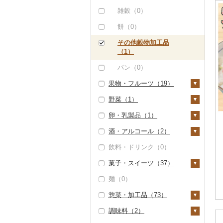
ハンバーグ（30）
豚肉（精肉）（9）
しゃぶしゃぶ（2）
甘エビ（1）
いくら（5）
雑穀（0）
もつ鍋（6）
ステーキ（0）
豚肉（加工品）（6）
焼肉（40）
ボタンエビ（0）
うに（5）
餅（0）
ローストビーフ（0）
すき焼き（0）
ハンバーグ（6）
鶏肉（0）
牛タン（0）
伊勢海老（2）
明太子・たらこ（0）
その他穀物加工品
ビーフジャーキー
しゃぶしゃぶ（2）
もつ鍋（0）
鹿肉（0）
（1）
和牛（1）
その他エビ（1）
その他魚卵（0）
（0）
焼肉（0）
ハム（0）
馬肉（198）
パン（0）
黒毛和牛（6）
貝（2）
その他牛肉（加工品）
果物・フルーツ（19）
アグー豚（0）
ソーセージ・ウインナ
羊肉・ラム肉（ジンギ
（51）
白老牛（0）
帆立（ホタテ）（1）
うなぎ（0）
ー（0）
スカン）（0）
野菜（1）
その他豚肉（精肉）
ぶどう・マスカット
仙台牛（0）
鮑（アワビ）（0）
鮮魚（844）
（7）
ベーコン・サラミ
鴨肉（0）
（0）
卵・乳製品（1）
いも（0）
（0）
米沢牛（0）
牡蠣（カキ）（0）
鮭・サーモン（2）
イカ・タコ（0）
猪肉（0）
いちご（0）
酒・アルコール（2）
トマト（0）
卵（0）
その他豚肉（加工品）
山形牛（0）
あさり（0）
マグロ（839）
海苔・海藻（12）
その他肉・加工品（2
りんご（0）
（0）
飲料・ドリンク（0）
玉ねぎ（0）
チーズ（1）
ビール・発泡酒（2）
9）
常陸牛（0）
しじみ（0）
イワシ（0）
海苔（11）
干物（35）
もも（1）
菓子・スイーツ（37）
ねぎ（0）
ヨーグルト（0）
ビール（2）
日本酒（2）
上州牛（0）
サザエ（0）
カツオ（11）
わかめ（0）
ししゃも（0）
その他魚介・加工品
メロン（0）
麺（0）
（84）
とうもろこし（0）
牛乳（0）
発泡酒（2）
純米大吟醸（0）
焼酎（1）
ケーキ（4）
飛騨牛（0）
はまぐり（0）
金目鯛（0）
ひじき（0）
その他干物（35）
さくらんぼ（0）
惣菜・加工品（73）
しらす・ちりめん
根菜（0）
バター（0）
地ビール・クラフトビ
純米吟醸（0）
芋焼酎（0）
梅酒（0）
クッキー（7）
近江牛（0）
その他貝（1）
クエ（0）
その他海苔・海藻
（0）
梨（0）
ール（0）
調味料（2）
（0）
アスパラガス（1）
その他乳製品（0）
大吟醸（0）
麦焼酎（0）
泡盛（2）
焼き菓子（16）
惣菜（53）
神戸牛・神戸ビーフ
くじら（0）
かまぼこ・練り製品
マンゴー（2）