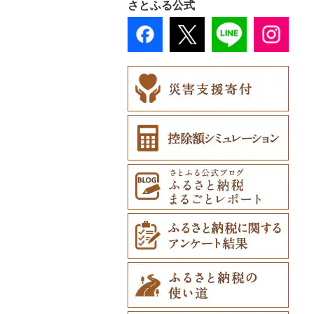
さとふる公式
カタログギフト（0）
その他体験・チケット
（0）