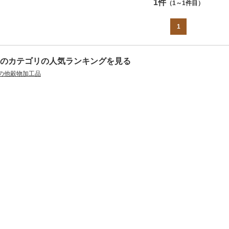
1件
（1～1件目）
1
のカテゴリの人気ランキングを見る
の他穀物加工品