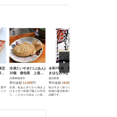
限定
冷凍たいやき(つぶあん)
令和7年産 鹿児島県あ
壱岐牛A5ランク 
贈答
10個 個包装 上道製
きほなみ5kg
テーキ 約200g×2枚
ここ
菓
岐市)
兵庫県朝来市
鹿児島県
長崎県壱岐市
寄付金額
11,000
円
寄付金額
19,000
円
寄付金額
29,000
円
ご選手
生地・粒あん作りから焼き上
粒が大きく粘りが強い食感が
壱岐が誇る壱岐牛Aラン
リジナ
げまで全て和菓子職人の手作
特徴の鹿児島県オリジナルの
質な旨みを返礼品でご
り。こだわりの詰まった老舗
品種です。
ださい。
のたい焼きです。