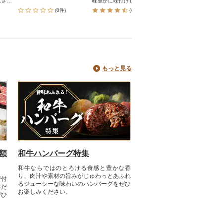
しさが
味豊かに味付けして盛り付け
場生産のアルファ米は
です。
ました。6種類の味を各1個ず
たてご飯のおいしさを
(0件)
(49件)
(21件)
しの方
つ、1梱包にしてお送り致しま
ず急速乾燥したもので
存食と
す。
んな時でも、人はおい
す。
事を求めるものです。
い食事は、人を幸せな
にさせるから。尾西の
シリーズは、用途に合
使い方で いつでもおい
べられる、保存食品です
もっと見る
額
和牛ハンバーグ特集
和牛ならではのとろける食感と豊かな香
り、肉汁や素材の旨みがじゅわっとあふれ
寄付
るジューシーな味わいのハンバーグをぜひ
るだ
お楽しみください。
ぜひ