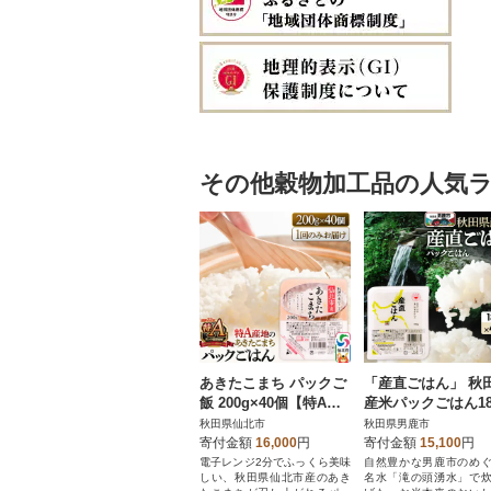
その他穀物加工品の人気
あきたこまち パックご
「産直ごはん」 秋
飯 200g×40個【特A産
産米パックごはん18
地】秋田県産|02_jpr-01
×48個米保存食ご飯|
秋田県仙北市
秋田県男鹿市
0801
aks-014801
寄付金額
16,000
円
寄付金額
15,100
円
電子レンジ2分でふっくら美味
自然豊かな男鹿市のめ
しい、秋田県仙北市産のあき
名水「滝の頭湧水」で