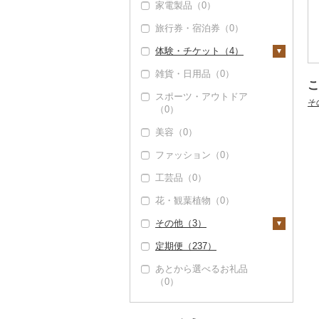
家電製品（0）
（0）
豆（0）
吟醸（0）
米焼酎（0）
ワイン（2）
プリン（0）
餃子（0）
カレー・シチュー
砂糖（0）
（3）
サバ（0）
みかん・柑橘（15）
（1）
旅行券・宿泊券（0）
但馬牛（0）
きのこ（0）
その他日本酒（0）
黒糖焼酎（0）
白ワイン（0）
ウイスキー（2）
ゼリー（0）
シュウマイ（1）
塩（0）
その他魚介・加工品
さんま（0）
みかん（4）
すいか（0）
カレー（0）
鍋（9）
（68）
体験・チケット（4）
土佐あかうし（0）
その他野菜（0）
その他焼酎（0）
赤ワイン（0）
リキュール・洋酒
チョコレート（2）
コロッケ（0）
醤油（2）
鯛（34）
レモン（0）
キウイ（0）
（0）
シチュー（1）
肉（4）
ピザ（0）
雑貨・日用品（0）
佐賀牛（0）
シャンパン・スパーク
カステラ（0）
その他惣菜（47）
味噌（0）
PayPay商品券（0）
のどぐろ（1）
こ
不知火・デコポン
柿（カキ）（0）
リングワイン（0）
甘酒（0）
魚（0）
レトルト（15）
スポーツ・アウトドア
長崎和牛（0）
アイス・ジェラート
酢（0）
食事券（4）
（0）
そ
ふぐ（0）
（0）
ドライフルーツ（1）
その他ワイン（0）
ノンアルコール（0）
（0）
その他鍋（0）
スープ（0）
あか牛（1）
だし（0）
温泉・サウナ・スパ利
せとか（11）
ブリ（1）
美容（0）
干し柿（1）
その他果物（2）
その他酒（0）
その他洋菓子（14）
豆腐・納豆（1）
用券（0）
宮崎牛（0）
食用油（0）
文旦（0）
ほっけ（0）
ファッション（0）
干し芋（0）
びわ（0）
煎餅・おかき（0）
豆腐（1）
漬物（0）
水族館（0）
その他牛肉（精肉）
はちみつ（0）
まどんな（0）
その他鮮魚（16）
工芸品（0）
（54）
その他ドライフルーツ
ブルーベリー（0）
羊羹（0）
納豆（0）
缶詰・瓶詰（0）
動物園（0）
ドレッシング（0）
ポンカン（0）
（0）
花・観葉植物（0）
パイナップル（0）
饅頭（0）
乾物（0）
釣り（0）
その他調味料（0）
その他柑橘（0）
その他（3）
栗（0）
大福（0）
燻製（スモーク）
ダイビング（0）
（0）
定期便（237）
その他果物（2）
その他和菓子（1）
スキーチケット・リフ
地域サービス（0）
おせち（0）
ト券（0）
あとから選べるお礼品
その他（3）
（0）
その他加工品（23）
ゴルフプレー券（0）
花火大会チケット
（0）