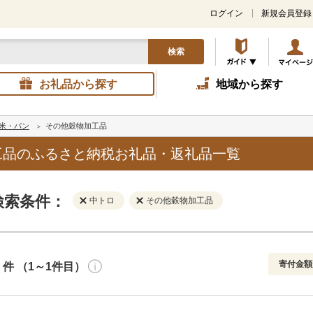
ログイン
新規会員登録
検索
お礼品から探す
地域から探す
米・パン
その他穀物加工品
工品のふるさと納税お礼品・返礼品一覧
検索条件：
中トロ
その他穀物加工品
寄付金額
件 （1～1件目）
寄付金額
解除
地域
解除
おすすめ
円～
新着順