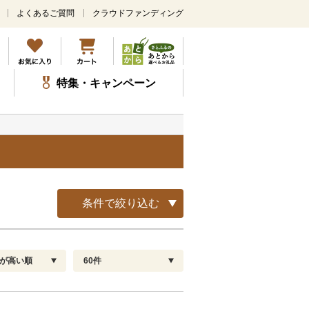
よくあるご質問
クラウドファンディング
メ
イ
ン
コ
ン
特集・キャンペーン
テ
ン
ツ
に
ス
キ
ッ
プ
条件で絞り込む
が高い順
60件
配送指定
解除
順
30
お届け日時指定可
60