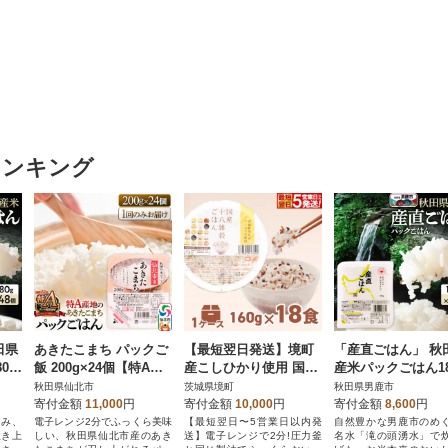
ランキング
田県
あきたこまち パックご
【最短翌日発送】境町
「産直ごはん」 秋
0g
飯 200g×24個【特A産
産こしひかり使用 国産
産米パックごはん18
23_
地】秋田県産|02_jpr-01
十八雑穀ごはん ヘルシ
×24個米保存食ご飯|
秋田県仙北市
茨城県境町
秋田県男鹿市
0501
ー パックご飯 160g×18
aks-012401
寄付金額
11,000
円
寄付金額
10,000
円
寄付金額
8,600
円
個
ぐみ、
電子レンジ2分でふっくら美味
【最短翌日〜5営業日以内発
自然豊かな男鹿市のめ
炊き上
しい、秋田県仙北市産のあき
送】電子レンジで2分!圧力釜
名水「滝の頭湧水」で