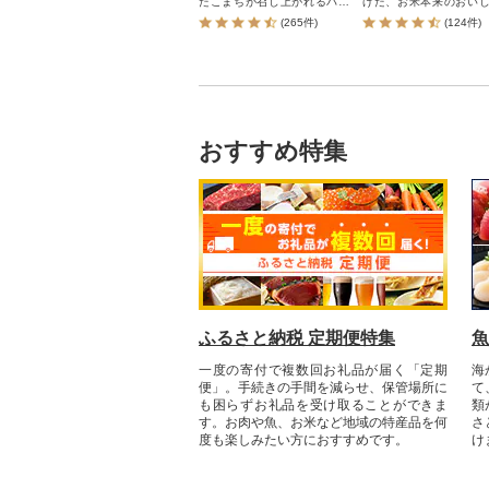
たこまちが召し上がれるパッ
げた、お米本来のおい
クごはん(パックライス)です。
味わえるパックごはん
(265件)
(124件)
家事の時短や、災害時の非常
忙しい時や一人暮らし
食や保存食としても大変便利
に、また、防災時の保
です。
してもご利用いただけま
おすすめ特集
ふるさと納税 定期便特集
魚
一度の寄付で複数回お礼品が届く「定期
海
便」。手続きの手間を減らせ、保管場所に
て
も困らずお礼品を受け取ることができま
類
す。お肉や魚、お米など地域の特産品を何
さ
度も楽しみたい方におすすめです。
け