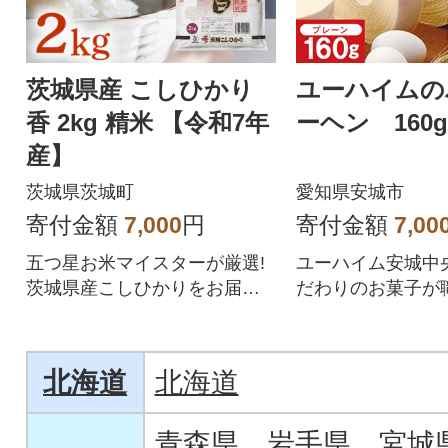
茨城県産 こしひかり
ユーハイムの
香 2kg 精米 【令和7年
ーヘン 160g
産】
茨城県茨城町
愛知県安城市
寄付金額
7,000
円
寄付金額
7,00
五つ星お米マイスターが厳選!
ユーハイム安城中
茨城県産こしひかりをお届け
だわりのお菓子が
します。
より一つ一つ丁寧
います。
北海道
北海道
青森県
岩手県
宮城