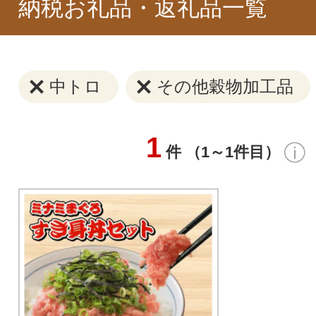
納税お礼品・返礼品一覧
中トロ
その他穀物加工品
1
件 （1～1件目）