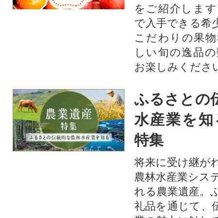
をご紹介します
で入手できる希
こだわりの果物
しい旬の逸品の
お楽しみくださ
ふるさとの
水産業を知
特集
将来に受け継が
農林水産業シス
れる農業遺産。
礼品を通じて、