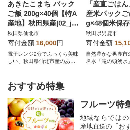
あきたこまち パック
「産直ごはん
ご飯 200g×40個【特A
産米パックごは
産地】秋田県産|02_jpr
g×48個米保存
-010801
3_aks-014801
秋田県仙北市
秋田県男鹿市
寄付金額
16,000
円
寄付金額
15,1
電子レンジ2分でふっくら美味
自然豊かな男鹿市
しい、秋田県仙北市産のあき
名水「滝の頭湧水
たこまちが召し上がれるパッ
げた、お米本来の
クごはん(パックライス)です。
味わえるパックご
家事の時短や、災害時の非常
忙しい時や一人暮
おすすめ特集
食や保存食としても大変便利
に、また、防災時
です。
してもご利用いた
フルーツ特
地域ならではの
産地直送の「お