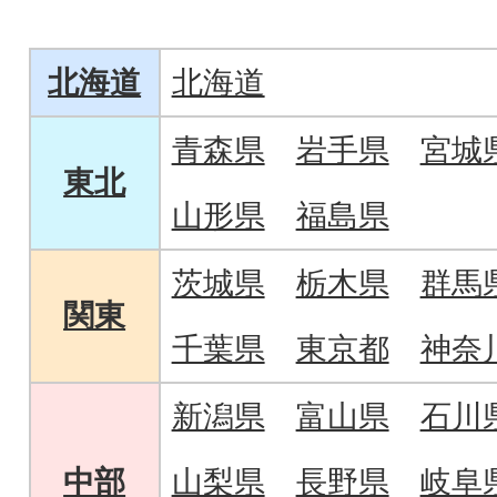
ル”の味わいを追
北海道
北海道
青森県
岩手県
宮城
東北
山形県
福島県
茨城県
栃木県
群馬
関東
千葉県
東京都
神奈
新潟県
富山県
石川
中部
山梨県
長野県
岐阜