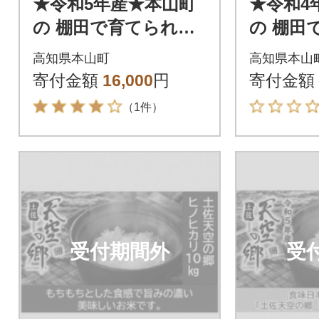
★令和5年産★本山町
★令和4
の 棚田で育てられた
の 棚田
土佐天空の郷 ヒノヒ
土佐天空
高知県本山町
高知県本山
カリ 5kg
カリ 5k
寄付金額
16,000
円
寄付金額
（1件）
受付期間外
受