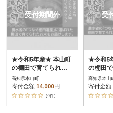
受付期間外
受
★令和5年産★ 本山町
★令和5
の棚田で育てられた
の棚田
棚田米 土佐天空の郷
棚田米 
高知県本山町
高知県本山
各2kg食べ比べセット
各5kg
寄付金額
14,000
円
寄付金額
（0件）