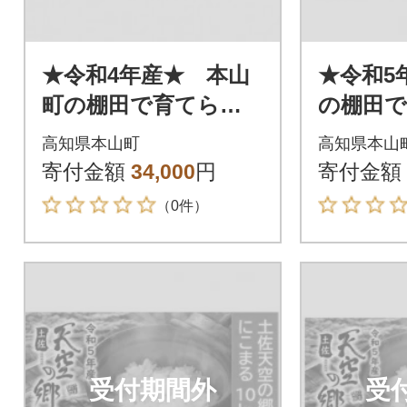
★令和4年産★ 本山
★令和5
町の棚田で育てられ
の棚田
た 土佐天空の郷 ヒ
た 土佐
高知県本山町
高知県本山
ノヒカリ10kg
こまる 
寄付金額
34,000
円
寄付金額
（0件）
受付期間外
受