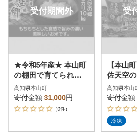
受付期間外
受
★令和5年産★ 本山町
【本山町
の棚田で育てられた
佐天空の
棚田米 土佐天空の
kg×2)
高知県本山町
高知県本山
郷 ヒノヒカリ10kg
丼(5種×
寄付金額
31,000
円
寄付金額
口で配送
（0件）
冷凍