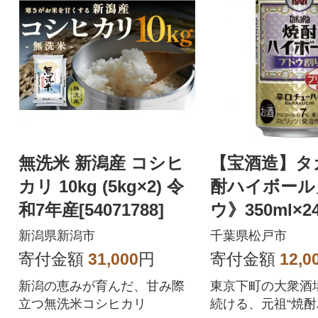
無洗米 新潟産 コシヒ
【宝酒造】タ
カリ 10kg (5kg×2) 令
酎ハイボール
和7年産[54071788]
ウ》350ml×2
新潟県新潟市
千葉県松戸市
寄付金額
31,000
円
寄付金額
12,0
新潟の恵みが育んだ、甘み際
東京下町の大衆酒
立つ無洗米コシヒカリ
続ける、元祖“焼