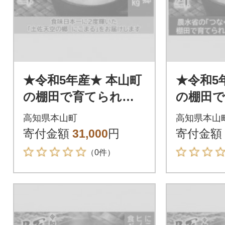
★令和5年産★ 本山町
★令和5
の棚田で育てられた
の棚田
土佐天空の郷 にこま
た 土佐
高知県本山町
高知県本山
る 10kg
1kg食
寄付金額
31,000
円
寄付金額
（0件）