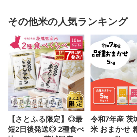
その他米の人気ランキング
【さとふる限定】◎最
令和7年産 茨
短2日後発送◎ 2種食べ
米 おまかせ 精