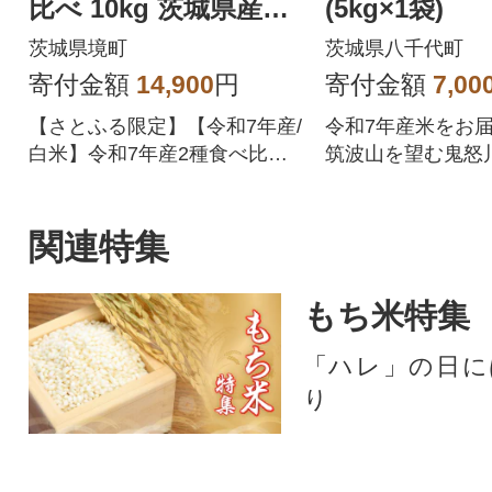
比べ 10kg 茨城県産
(5kg×1袋)
【令和7年産/白米】米
茨城県境町
茨城県八千代町
スピード
寄付金額
14,900
円
寄付金額
7,00
【さとふる限定】【令和7年産/
令和7年産米をお届
白米】令和7年産2種食べ比べ1
筑波山を望む鬼怒
0kgをお届けいたします!
沃な土壌で育った
のお米です。 5kg
けになっているの
関連特集
しやすく、使い勝
ンです。 ぜひ、
もち米特集
米の風味豊かな味
しみください。
「ハレ」の日に
り