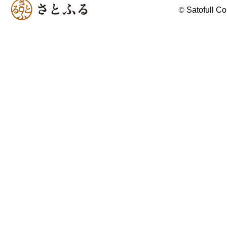
©
Satofull Co.