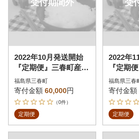
受付期間外
受
2022年10月発送開始
2022年
『定期便』三春町産コ
『定期便
シヒカリ計15kg全3回
シヒカリ
福島県三春町
福島県三春
寄付金額
60,000
円
寄付金額
（0件）
定期便
定期便