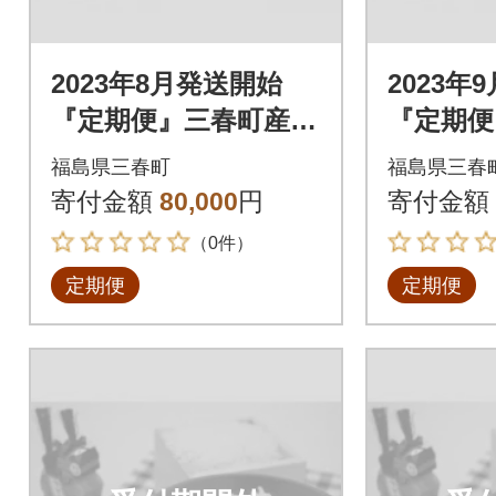
2023年8月発送開始
2023年
『定期便』三春町産コ
『定期便
シヒカリ計15kg全4回
シヒカリ
福島県三春町
福島県三春
寄付金額
80,000
円
寄付金額
（0件）
定期便
定期便