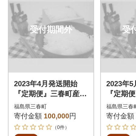
受付期間外
受
2023年4月発送開始
2023年
『定期便』三春町産コ
『定期便
シヒカリ計15kg全5回
シヒカリ
福島県三春町
福島県三春
寄付金額
100,000
円
寄付金額
（0件）