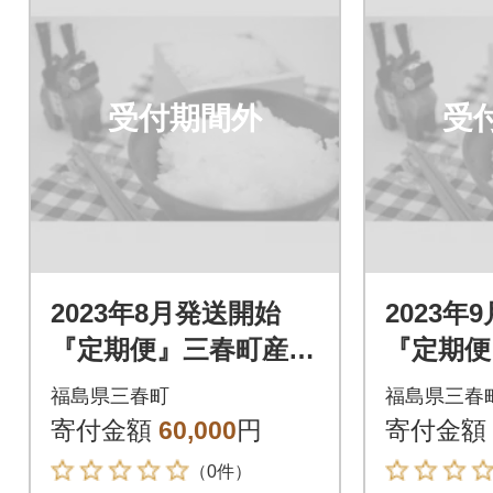
受付期間外
受
2023年8月発送開始
2023年
『定期便』三春町産コ
『定期便
シヒカリ計15kg全3回
シヒカリ
福島県三春町
福島県三春
寄付金額
60,000
円
寄付金額
（0件）