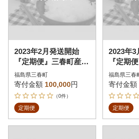
2023年2月発送開始
2023年
『定期便』三春町産コ
『定期便
シヒカリ計15kg全5回
シヒカリ
福島県三春町
福島県三春
寄付金額
100,000
円
寄付金額
（0件）
定期便
定期便