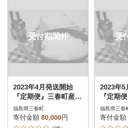
受付期間外
受
2023年4月発送開始
2023年
『定期便』三春町産コ
『定期便
シヒカリ計15kg全4回
シヒカリ
福島県三春町
福島県三春
寄付金額
80,000
円
寄付金額