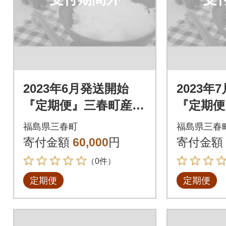
2023年6月発送開始
2023年
『定期便』三春町産コ
『定期便
シヒカリ計15kg全3回
シヒカリ
福島県三春町
福島県三春
寄付金額
60,000
円
寄付金額
（0件）
定期便
定期便