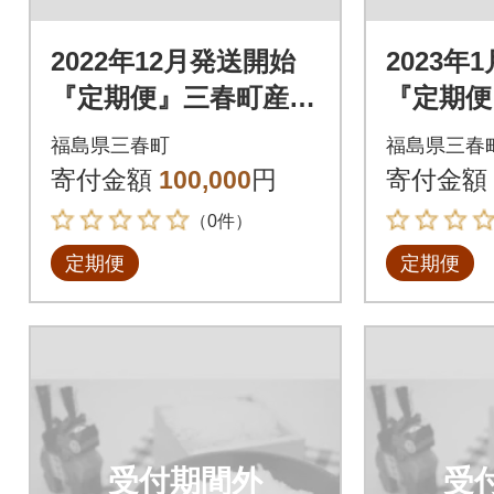
2022年12月発送開始
2023年
『定期便』三春町産コ
『定期便
シヒカリ計15kg全5回
シヒカリ
福島県三春町
福島県三春
寄付金額
100,000
円
寄付金額
（0件）
定期便
定期便
受付期間外
受