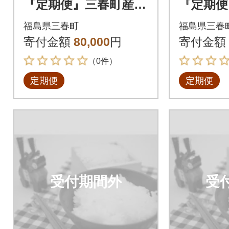
『定期便』三春町産コ
『定期便
シヒカリ計15kg全4回
シヒカリ
福島県三春町
福島県三春
寄付金額
80,000
円
寄付金額
（0件）
定期便
定期便
受付期間外
受