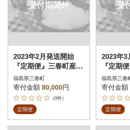
受付期間外
受
2023年2月発送開始
2023年
『定期便』三春町産コ
『定期便
シヒカリ計15kg全4回
シヒカリ
福島県三春町
福島県三春
寄付金額
80,000
円
寄付金額
（0件）
定期便
定期便