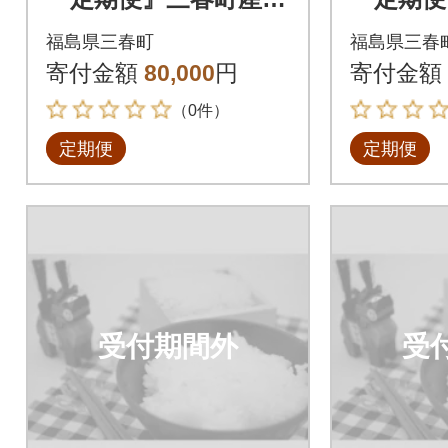
シヒカリ計15kg全4回
シヒカリ
福島県三春町
福島県三春
寄付金額
80,000
円
寄付金額
（0件）
定期便
定期便
受付期間外
受