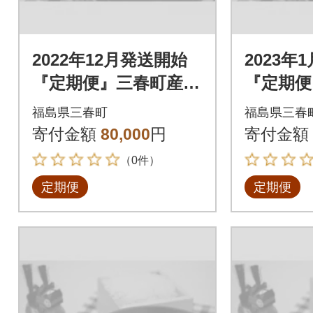
2022年12月発送開始
2023年
『定期便』三春町産コ
『定期便
シヒカリ計15kg全4回
シヒカリ
福島県三春町
福島県三春
寄付金額
80,000
円
寄付金額
（0件）
定期便
定期便