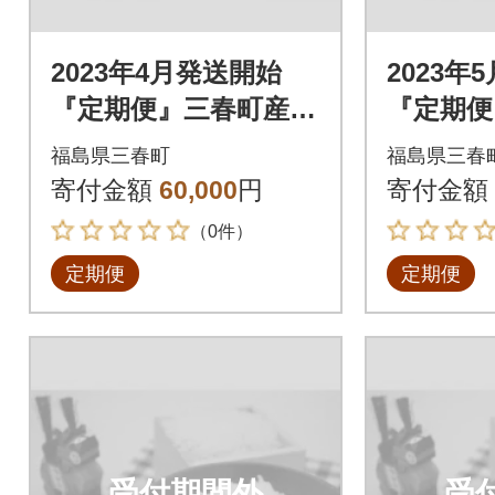
2023年4月発送開始
2023年
『定期便』三春町産コ
『定期便
シヒカリ計15kg全3回
シヒカリ
福島県三春町
福島県三春
寄付金額
60,000
円
寄付金額
（0件）
定期便
定期便
受付期間外
受