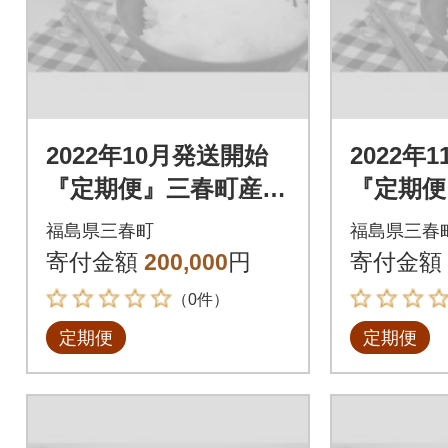
2022年10月発送開始
2022年
『定期便』三春町産コ
『定期便
シヒカリ15kg全10回
シヒカリ1
福島県三春町
福島県三春
寄付金額
200,000
円
寄付金額
（0件）
定期便
定期便