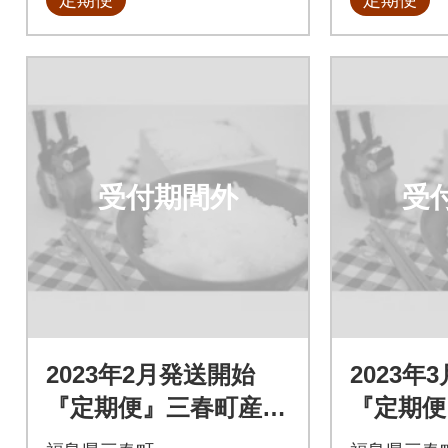
受付期間外
受
2023年2月発送開始
2023年
『定期便』三春町産コ
『定期便
シヒカリ15kg全10回
シヒカリ1