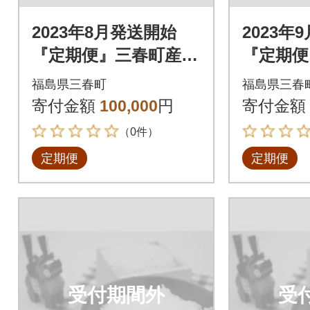
2023年8月発送開始
2023年
『定期便』三春町産コ
『定期便
シヒカリ計15kg全5回
シヒカリ
福島県三春町
福島県三春
寄付金額
100,000
円
寄付金額
（0件）
定期便
定期便
受付期間外
受