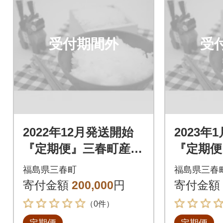
受付期間外
受
2022年12月発送開始
2023年
『定期便』三春町産コ
『定期便
シヒカリ15kg全10回
シヒカリ1
福島県三春町
福島県三春
寄付金額
200,000
円
寄付金額
（0件）
定期便
定期便