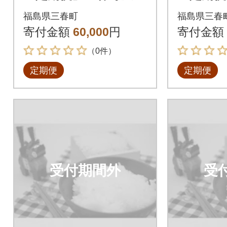
シヒカリ計15kg全3回
シヒカリ
福島県三春町
福島県三春
寄付金額
60,000
円
寄付金額
（0件）
定期便
定期便
受付期間外
受