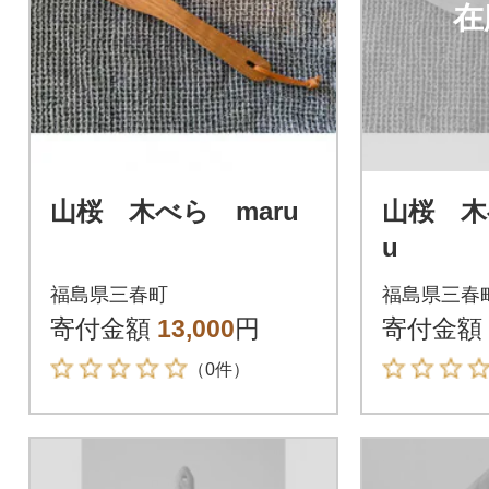
在
山桜 木べら maru
山桜 木べ
u
福島県三春町
福島県三春
寄付金額
13,000
円
寄付金額
（0件）