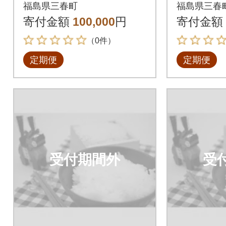
シヒカリ計15kg全5回
シヒカリ
福島県三春町
福島県三春
寄付金額
100,000
円
寄付金額
（0件）
定期便
定期便
受付期間外
受