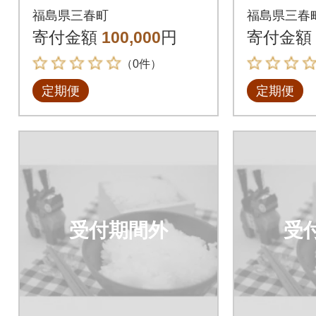
シヒカリ計15kg全5回
シヒカリ
福島県三春町
福島県三春
寄付金額
100,000
円
寄付金額
（0件）
定期便
定期便
受付期間外
受