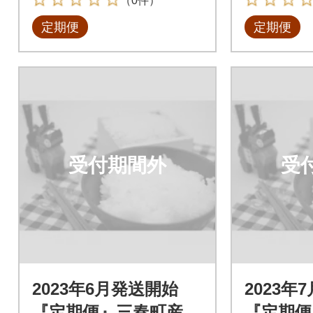
（0件）
定期便
定期便
受付期間外
受
2023年6月発送開始
2023年
『定期便』三春町産コ
『定期便