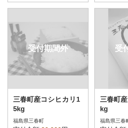
受付期間外
受
三春町産コシヒカリ1
三春町産
5kg
kg
福島県三春町
福島県三春