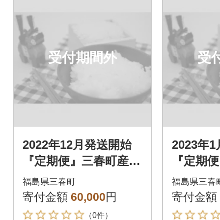
受付期間外
受
2022年12月発送開始
2023年
『定期便』三春町産コ
『定期便
シヒカリ計15kg全3回
シヒカリ
福島県三春町
福島県三春
寄付金額
60,000
円
寄付金額
（0件）