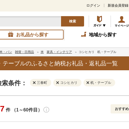
ログイン
新規会員登録
検索
お礼品から探す
地域から探す
米・パン
雑貨・日用品
米
家具・インテリア
コシヒカリ
机・テーブル
・テーブルのふるさと納税お礼品・返礼品一覧
検索条件：
三春町
コシヒカリ
机・テーブル
7
おすすめ
件 （1～60件目）
寄付金額
解除
地域
解除
おすすめ
円～
新着順