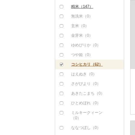
しゃぶしゃぶ（0）
豚肉（加工品）（0）
精米（147）
焼肉（0）
鶏肉（0）
無洗米（0）
牛タン（0）
鹿肉（0）
玄米（0）
和牛（0）
馬肉（1）
金芽米（0）
黒毛和牛（1）
羊肉・ラム肉（ジンギ
ゆめぴりか（0）
スカン）（0）
白老牛（0）
つや姫（0）
鴨肉（0）
仙台牛（0）
コシヒカリ（62）
猪肉（0）
米沢牛（0）
はえぬき（0）
その他肉・加工品
山形牛（0）
さがびより（0）
（0）
常陸牛（0）
あきたこまち（0）
上州牛（0）
ひとめぼれ（0）
飛騨牛（0）
ミルキークィーン
（0）
近江牛（0）
ななつぼし（0）
神戸牛・神戸ビーフ