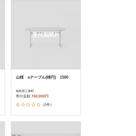
お届け時間帯指定可
発送される月指定可
件数順
90
評価順
120
が高い順
その他
解除
受付期間外
が低い順
さとふる限定のお礼品
定期便
さとふるアプリdeワンストップ申請
対象
山桜 aテーブル(楕円) 1500
福島県三春町
寄付金額
760,000
円
（0件）
）