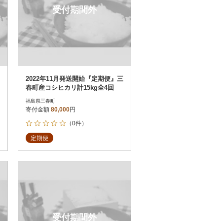
受付期間外
2022年11月発送開始『定期便』三
春町産コシヒカリ計15kg全4回
福島県三春町
寄付金額
80,000
円
（0件）
定期便
受付期間外