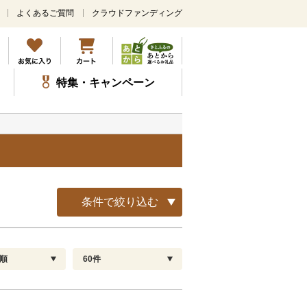
よくあるご質問
クラウドファンディング
メ
イ
ン
コ
ン
特集・キャンペーン
テ
ン
ツ
に
ス
キ
ッ
プ
条件で絞り込む
順
60件
配送指定
解除
順
30
お届け日時指定可
60