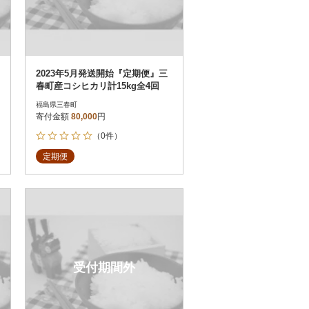
2023年5月発送開始『定期便』三
春町産コシヒカリ計15kg全4回
福島県三春町
寄付金額
80,000
円
（0件）
定期便
受付期間外