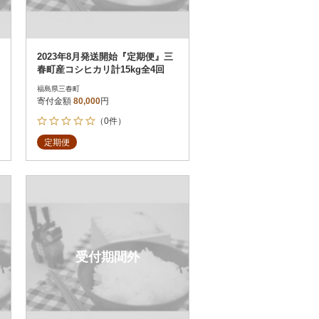
2023年8月発送開始『定期便』三
春町産コシヒカリ計15kg全4回
福島県三春町
寄付金額
80,000
円
（0件）
定期便
受付期間外