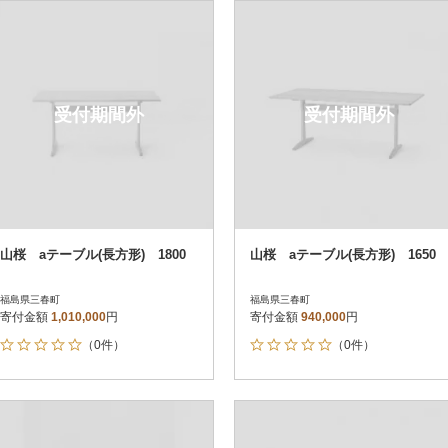
円
レビュー
レビュー
決済方法
解除
寄付金額
PayPay
発送種別
解除
受付期間外
受付期間外
クレジットカード決済
寄付金額
通常
Amazon Pay
冷蔵便
楽天ペイ
冷凍便
メルペイ
コンビニ支払い
ソフトバンクまとめて支払い
au PAY（auかんたん決済）
山桜 aテーブル(長方形) 1800
山桜 aテーブル(長方形) 1650
d払い
金融機関(Pay-easy決済)
福島県三春町
福島県三春町
寄付金額
1,010,000
円
寄付金額
940,000
円
（0件）
（0件）
解除
結果を見る（
67
件