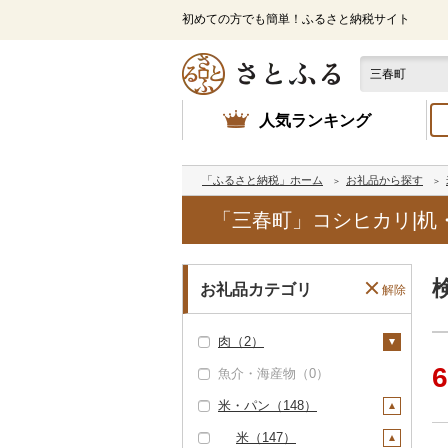
初めての方でも簡単！ふるさと納税サイト
人気ランキング
「ふるさと納税」ホーム
お礼品から探す
「三春町」コシヒカリ|机
お礼品カテゴリ
解除
肉（2）
6
魚介・海産物（0）
牛肉（精肉）（1）
米・パン（148）
ステーキ（0）
牛肉（加工品）（0）
すき焼き（0）
豚肉（精肉）（0）
米（147）