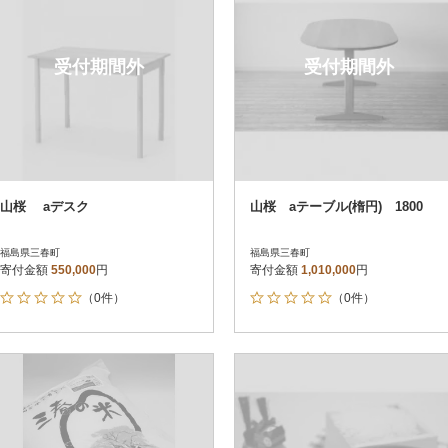
受付期間外
受付期間外
山桜 aデスク
山桜 aテーブル(楕円) 1800
福島県三春町
福島県三春町
寄付金額
550,000
円
寄付金額
1,010,000
円
（0件）
（0件）