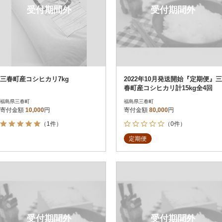
受付期間外
受付期間外
三春町産コシヒカリ7kg
2022年10月発送開始『定期便』三
春町産コシヒカリ計15kg全4回
福島県三春町
福島県三春町
寄付金額
10,000
円
寄付金額
80,000
円
（1件）
（0件）
定期便
受付期間外
受付期間外