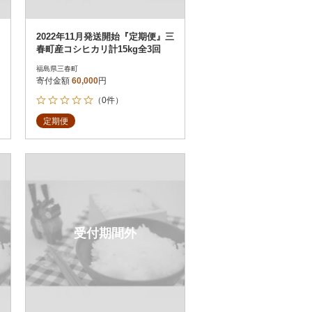
2022年11月発送開始『定期便』三
春町産コシヒカリ計15kg全3回
福島県三春町
寄付金額
60,000
円
（0件）
定期便
受付期間外