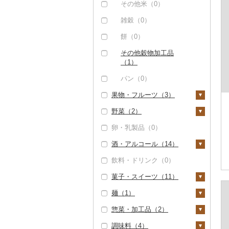
（0）
その他米（0）
但馬牛（0）
雑穀（0）
土佐あかうし（0）
餅（0）
佐賀牛（0）
その他穀物加工品
（1）
長崎和牛（0）
パン（0）
あか牛（0）
果物・フルーツ（3）
宮崎牛（0）
野菜（2）
ぶどう・マスカット
その他牛肉（精肉）
（0）
卵・乳製品（0）
（0）
いも（0）
いちご（1）
酒・アルコール（14）
トマト（0）
りんご（0）
飲料・ドリンク（0）
玉ねぎ（0）
ビール・発泡酒（0）
もも（0）
菓子・スイーツ（11）
ねぎ（0）
日本酒（11）
メロン（0）
麺（1）
とうもろこし（0）
純米大吟醸（3）
焼酎（3）
ケーキ（5）
さくらんぼ（0）
惣菜・加工品（2）
根菜（1）
純米吟醸（3）
芋焼酎（0）
梅酒（2）
クッキー（4）
ラーメン（0）
梨（0）
調味料（4）
人参（0）
アスパラガス（0）
大吟醸（5）
麦焼酎（0）
泡盛（0）
焼き菓子（2）
うどん（0）
惣菜（1）