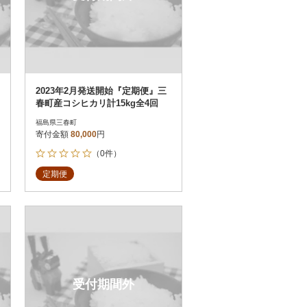
2023年2月発送開始『定期便』三
春町産コシヒカリ計15kg全4回
福島県三春町
寄付金額
80,000
円
（0件）
定期便
受付期間外