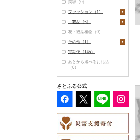
美容（0）
ファッション（1）
工芸品（6）
鞄・バッグ（0）
花・観葉植物（0）
洋服（1）
織物（0）
その他（1）
女性・レディース
和服（0）
陶器・漆器（0）
（0）
定期便（145）
靴・履物（0）
その他装飾品・工芸品
地域サービス（1）
男性・メンズ（1）
（6）
あとから選べるお礼品
アクセサリー（0）
その他（0）
（0）
子供・ベビー（0）
数珠（0）
その他服飾小物（0）
その他洋服（0）
工芸品（0）
さとふる公式
播州そろばん（0）
美濃和紙（0）
民芸品（4）