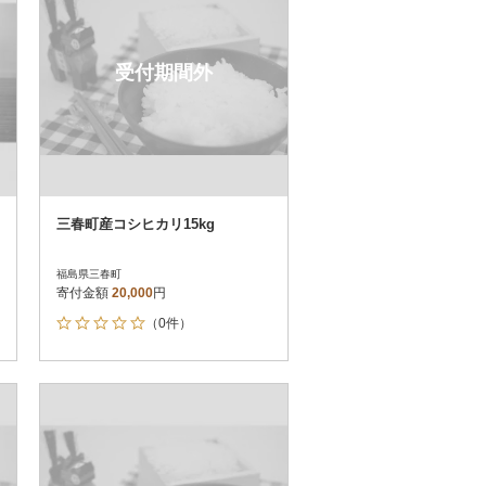
受付期間外
三春町産コシヒカリ15kg
福島県三春町
寄付金額
20,000
円
（0件）