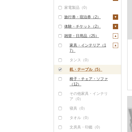
マンゴー（0）
家電製品（0）
大根（0）
豆（0）
吟醸（0）
米焼酎（0）
ワイン（0）
プリン（0）
そば（0）
餃子（0）
カレー・シチュー
砂糖（0）
みかん・柑橘（0）
（0）
旅行券・宿泊券（2）
自然薯（0）
きのこ（0）
その他日本酒（3）
黒糖焼酎（0）
ウイスキー（0）
ゼリー（0）
パスタ（0）
シュウマイ（0）
塩（0）
すいか（0）
鍋（0）
体験・チケット（2）
レンコン（0）
その他野菜（1）
その他焼酎（3）
リキュール・洋酒
チョコレート（0）
ひやむぎ（0）
コロッケ（0）
醤油（0）
旅行券（0）
キウイ（0）
（0）
ピザ（0）
雑貨・日用品（25）
にんにく・生姜（1）
山菜（0）
カステラ（0）
そうめん（1）
その他惣菜（1）
味噌（0）
宿泊券（2）
PayPay商品券（0）
柿（カキ）（0）
甘酒（0）
レトルト（0）
その他根菜（0）
かぼちゃ（0）
アイス・ジェラート
その他麺（0）
酢（0）
食事券（0）
家具・インテリア（1
ドライフルーツ（0）
ノンアルコール（0）
（0）
スープ（0）
7）
茄子（0）
だし（0）
温泉・サウナ・スパ利
その他果物（2）
その他酒（0）
その他洋菓子（0）
豆腐・納豆（0）
用券（1）
タンス（0）
レタス（0）
食用油（1）
びわ（0）
煎餅・おかき（0）
漬物（0）
水族館（0）
机・テーブル（5）
その他野菜（1）
えごま油（0）
はちみつ（3）
ブルーベリー（2）
羊羹（0）
缶詰・瓶詰（0）
動物園（0）
椅子・チェア・ソファ
オリーブオイル（0）
ドレッシング（0）
（12）
パイナップル（0）
饅頭（0）
乾物（0）
釣り（0）
ごま油（0）
その他調味料（0）
その他家具・インテリ
栗（0）
大福（0）
燻製（スモーク）
ダイビング（0）
ア（0）
その他食用油（1）
（0）
その他果物（0）
その他和菓子（1）
スキーチケット・リフ
寝具（0）
おせち（0）
ト券（0）
タオル（0）
その他加工品（1）
ゴルフプレー券（0）
文房具・印鑑（0）
花火大会チケット