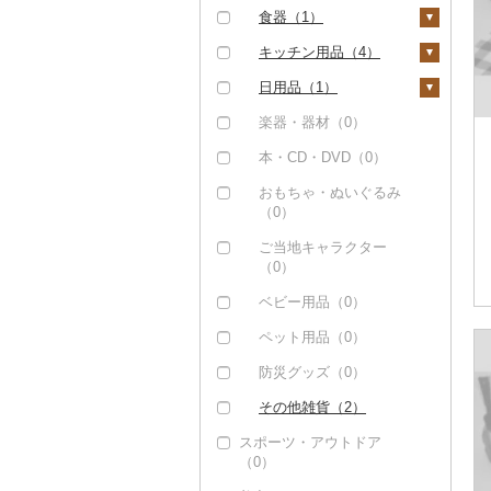
（0）
食器（1）
カタログギフト（0）
グラス・カップ（0）
キッチン用品（4）
その他体験・チケット
タンブラー（0）
包丁（0）
日用品（1）
（1）
箸（0）
フライパン（0）
洗剤（0）
楽器・器材（0）
スプーン・フォーク・
鍋（0）
トイレットペーパー
本・CD・DVD（0）
ナイフ（1）
（0）
まな板（2）
おもちゃ・ぬいぐるみ
皿・椀（1）
ティッシュ（0）
（0）
土鍋（0）
弁当箱（0）
その他日用品（1）
ご当地キャラクター
その他キッチン用品
（0）
その他食器（0）
（4）
ベビー用品（0）
ペット用品（0）
防災グッズ（0）
その他雑貨（2）
スポーツ・アウトドア
（0）