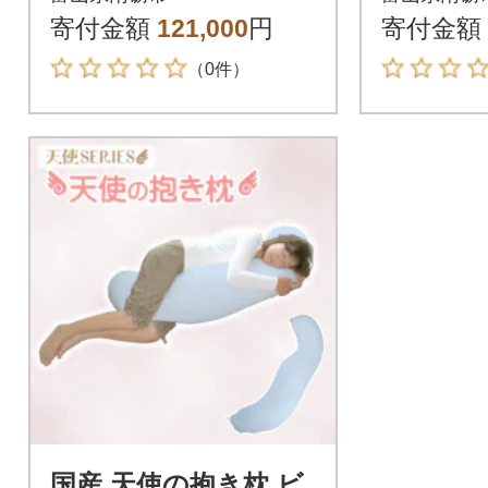
寄付金額
121,000
円
寄付金額
（0件）
国産 天使の抱き枕 ビ