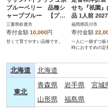
ブルーベリー 品種シ
せち『祇園』(6
ャープブルー 【プラ
品 1人前 202
ス樹】
三重県鈴鹿市
福岡県田川市
寄付金額
10,000
円
寄付金額
22,0
甘くて育てやすい品種です。
一人に一個ずつ振
時におすすめの定
一段重おせち
北海道
北海道
青森県
岩手県
宮城
東北
山形県
福島県