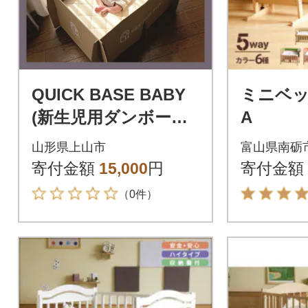
QUICK BASE BABY
ミニベッ
(新生児用ダンボール
A
ベッド) 0157-2301
山形県上山市
富山県南砺
寄付金額
15,000
円
寄付金額
（0件）