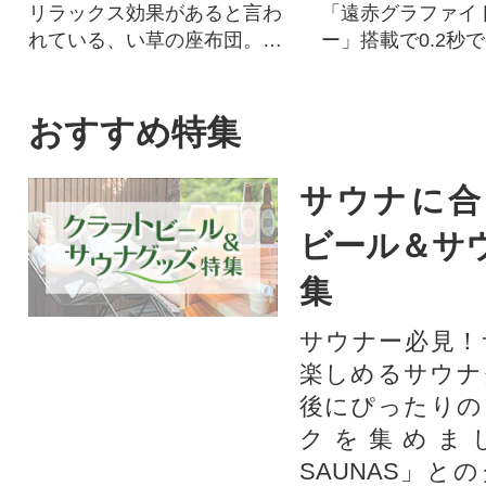
リラックス効果があると言わ
「遠赤グラファイ
れている、い草の座布団。抗
ー」搭載で0.2秒
菌、消臭、湿度調整作用も!
リッと中はふんわ
の焼き上がり。
おすすめ特集
サウナに合
ビール＆サ
集
サウナー必見！
楽しめるサウナ
後にぴったりの
クを集めま
SAUNAS」と