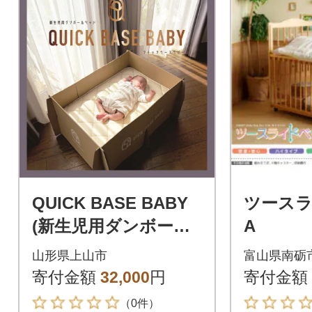
QUICK BASE BABY
ツースラ
(新生児用ダンボール
A
ベッド)フルセット
山形県上山市
富山県南砺
0157-2602
寄付金額
32,000
円
寄付金額
（0件）