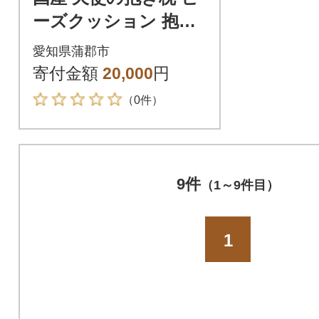
ーズクッション 抱き
まくら _ベビーブルー
愛知県蒲郡市
【G0087】
寄付金額
20,000
円
（0件）
9件
（1～9件目）
1