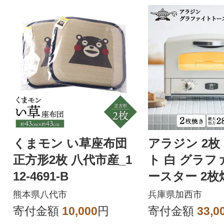
くまモン い草座布団
アラジン 2枚
正方形2枚 八代市産_1
ト 白 グラフ
12-4691-B
ースター 2枚焼き 
5698-0299]
熊本県八代市
兵庫県加西市
寄付金額
10,000
円
寄付金額
33,0