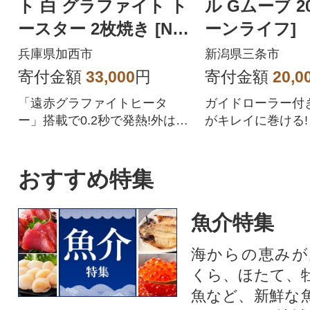
ト 白 グラファイト ト
ル Gムーブ 2
ースター 2枚焼き [No
ーンライフ] 【
5698-0299]
3】
兵庫県加西市
新潟県三条市
寄付金額
33,000
円
寄付金額
20,0
「遠赤グラファイトヒータ
ガイドローラー付
ー」搭載で0.2秒で発熱!外はカ
がキレイに巻ける!
リッと中はふんわりモチモチ
ホースリール Gムー
の焼き上がり。
リーンライフ 水撒き 水やり ガ
ーデニング ホース
おすすめ特集
魚介特集
海からの恵みが
くら、ほたて、
魚など、新鮮な