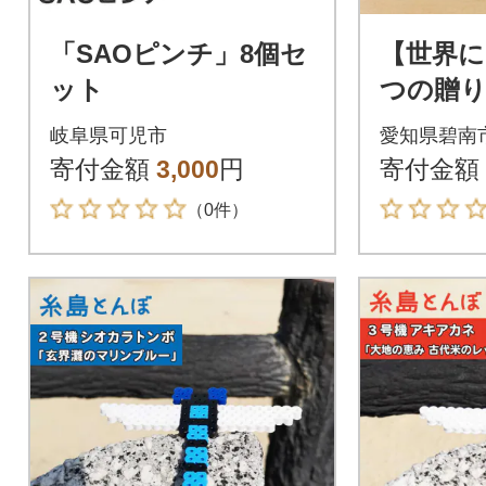
「SAOピンチ」8個セ
【世界
ット
つの贈
ズ】 筆
岐阜県可児市
愛知県碧南
ド(額なし)
寄付金額
3,000
円
寄付金額
（0件）