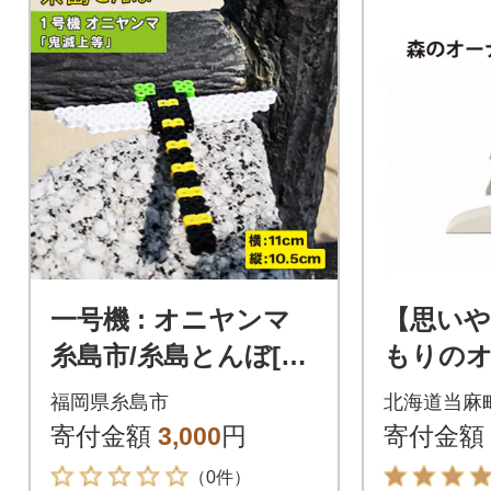
一号機 : オニヤンマ
【思いや
糸島市/糸島とんぼ[AP
もりのオ
K001]
本挿し 
福岡県糸島市
北海道当麻
リー【S-
寄付金額
3,000
円
寄付金額
（0件）