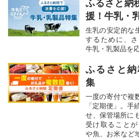
ふるさと納
援！牛乳・
生乳の安定的な
するために、さ
牛乳・乳製品を
ふるさと納
集
一度の寄付で複
「定期便」。手
せ、保管場所に
受け取ることが
や魚、お米など