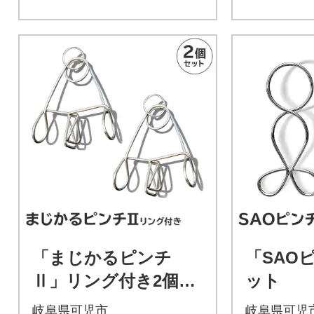
「まじかるピンチ
「SAO
Ⅱ」リング付き2個セ
ット
ット
岐阜県可児市
岐阜県可児