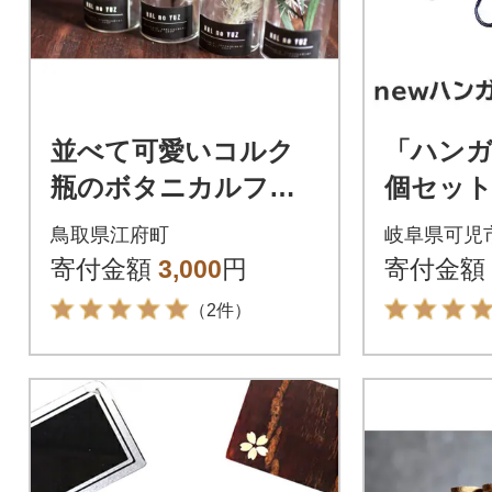
並べて可愛いコルク
「ハンガ
瓶のボタニカルフラ
個セッ
ワー 小さいサイ
鳥取県江府町
岐阜県可児
ズ / 1点もの 小
寄付金額
3,000
円
寄付金額
瓶 癒し 春の柚
（2件）