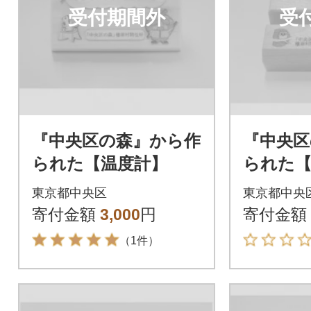
受付期間外
受
『中央区の森』から作
『中央区
られた【温度計】
られた
ォン用
東京都中央区
東京都中央
寄付金額
3,000
円
寄付金額
（1件）