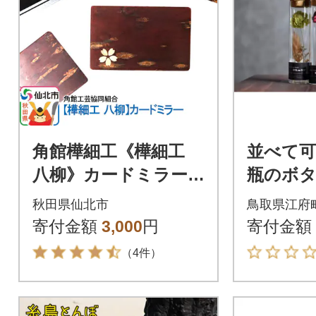
角館樺細工《樺細工
並べて
八柳》カードミラー|0
瓶のボ
2_kdk-422401
ワー 
秋田県仙北市
鳥取県江府
ズ / 
寄付金額
3,000
円
寄付金額
フル 
（4件）
春の柚