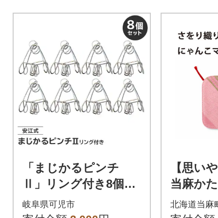
「まじかるピンチ
【思いや
Ⅱ」リング付き8個セ
当麻か
ット
さをり
岐阜県可児市
北海道当麻
こマッ