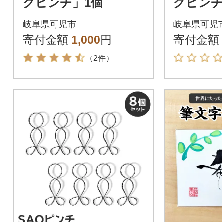
グピンチ」1個
グピンチ
ト
岐阜県可児市
岐阜県可児
寄付金額
1,000
円
寄付金額
（2件）