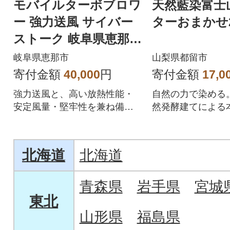
モバイルターボブロワ
天然藍染富士
ー 強力送風 サイバー
ターおまかせ
ストーク 岐阜県恵那市
CK-JM7
岐阜県恵那市
山梨県都留市
寄付金額
40,000
円
寄付金額
17,0
強力送風と、高い放熱性能・
自然の力で染める
安定風量・堅牢性を兼ね備え
然発酵建てによる
たモバイルターボブロワーで
魅力
す。
北海道
北海道
青森県
岩手県
宮城
東北
山形県
福島県