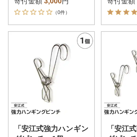
寄付金額
3,000
円
寄付金額
【S-014
（0件）
「安江式強力ハンギン
「安江式