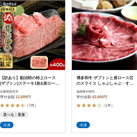
円
レビュー
レビュー
決済方法
解除
寄付金額
PayPay
発送種別
解除
クレジットカード決済
寄付金額
通常
Amazon Pay
冷蔵便
楽天ペイ
冷凍便
メルペイ
コンビニ支払い
ソフトバンクまとめて支払い
au PAY（auかんたん決済）
【訳あり】勘治郎の特上ロース
博多和牛 ザブトンと肩ロース芯
d払い
(ザブトン)ステーキ1枚&肩ロース
のスライス しゃぶしゃぶ・すき
金融機関(Pay-easy決済)
焼肉ミックス計400g【さとふる限
焼き用 6人前(中間市)
兵庫県西宮市
福岡県中間市
定】
寄付金額
12,000
円
寄付金額
42,000
円
（7件）
（1件）
解除
結果を見る（
191
選べる：重量
冷凍
冷凍