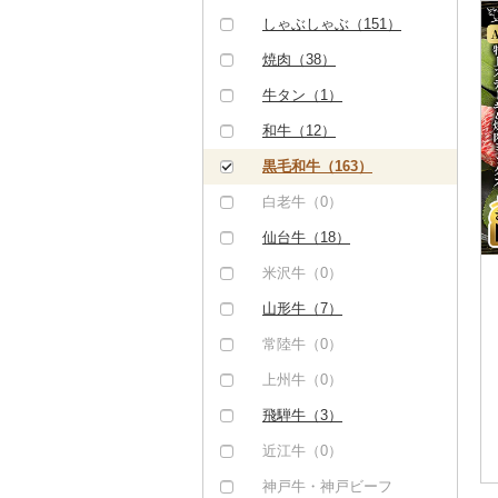
しゃぶしゃぶ（151）
焼肉（38）
牛タン（1）
和牛（12）
黒毛和牛（163）
白老牛（0）
仙台牛（18）
米沢牛（0）
山形牛（7）
常陸牛（0）
上州牛（0）
飛騨牛（3）
近江牛（0）
神戸牛・神戸ビーフ