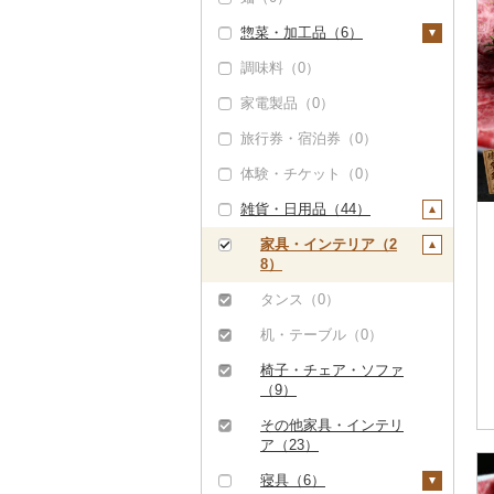
惣菜・加工品（6）
鮮魚（0）
調味料（0）
イカ・タコ（0）
惣菜（1）
家電製品（0）
海苔・海藻（0）
餃子（0）
カレー・シチュー
（0）
旅行券・宿泊券（0）
干物（0）
シュウマイ（0）
鍋（5）
体験・チケット（0）
その他魚介・加工品
コロッケ（0）
（1）
肉（5）
ピザ（0）
雑貨・日用品（44）
その他惣菜（1）
しらす・ちりめん
魚（0）
レトルト（0）
家具・インテリア（2
（0）
その他鍋（0）
スープ（0）
8）
かまぼこ・練り製品
豆腐・納豆（0）
タンス（0）
（0）
漬物（0）
机・テーブル（0）
その他魚介・加工品
（1）
缶詰・瓶詰（0）
椅子・チェア・ソファ
（9）
乾物（0）
その他家具・インテリ
燻製（スモーク）
ア（23）
（0）
寝具（6）