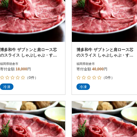
博多和牛 ザブトンと肩ロース芯
博多和牛 ザブトンと肩ロース芯
のスライス しゃぶしゃぶ・すき
のスライス しゃぶしゃぶ・すき
焼き用 2人前(朝倉市)
焼き用 6人前(朝倉市)
福岡県朝倉市
福岡県朝倉市
寄付金額
18,000
円
寄付金額
40,000
円
（0件）
（0件）
冷凍
冷凍