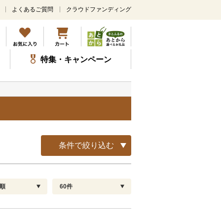
よくあるご質問
クラウドファンディング
メ
イ
ン
コ
ン
特集・キャンペーン
テ
ン
ツ
に
ス
覧
キ
ッ
プ
条件で絞り込む
順
60件
配送指定
解除
順
30
お届け日時指定可
60