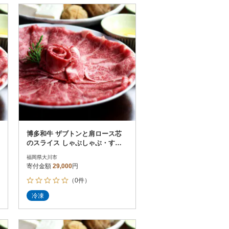
博多和牛 ザブトンと肩ロース芯
のスライス しゃぶしゃぶ・すき
焼き用 4人前(大川市)
福岡県大川市
寄付金額
29,000
円
（0件）
冷凍