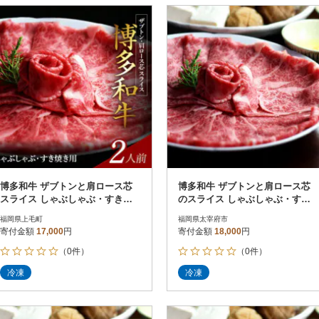
博多和牛 ザブトンと肩ロース芯
博多和牛 ザブトンと肩ロース芯
スライス しゃぶしゃぶ・すき焼
のスライス しゃぶしゃぶ・すき
き用 2人前
焼き用 2人前(太宰府市)
福岡県上毛町
福岡県太宰府市
寄付金額
17,000
円
寄付金額
18,000
円
（0件）
（0件）
冷凍
冷凍