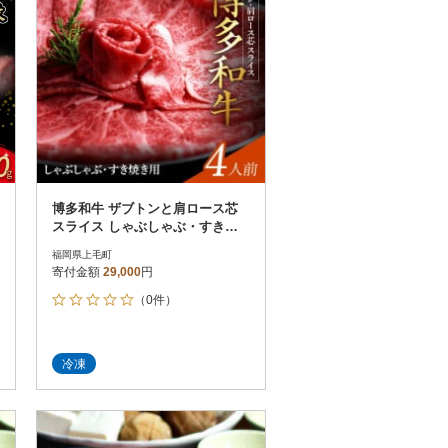
博多和牛 ザブトンと肩ロース芯
スライス しゃぶしゃぶ・すき焼
き用 4人前
福岡県上毛町
寄付金額
29,000
円
（0件）
冷凍