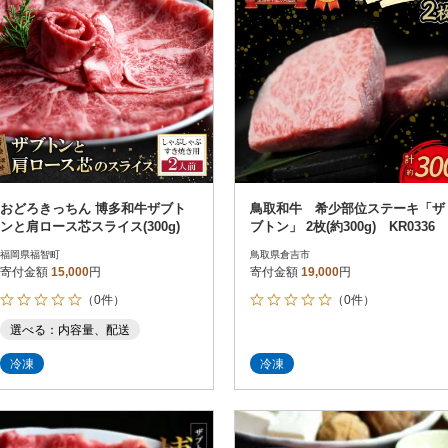
おどろきっちん 博多和牛ザブト
鳥取和牛 希少部位ステーキ「ザ
ンと肩ロース芯スライス(300g)
ブトン」 2枚(約300g) KR0336
福岡県福智町
鳥取県倉吉市
寄付金額
15,000
円
寄付金額
19,000
円
（0件）
（0件）
選べる：内容量、配送
冷凍
冷凍