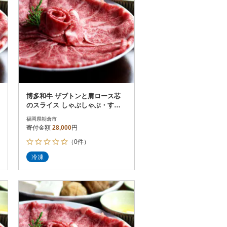
博多和牛 ザブトンと肩ロース芯
のスライス しゃぶしゃぶ・すき
焼き用 4人前(朝倉市)
福岡県朝倉市
寄付金額
28,000
円
（0件）
冷凍