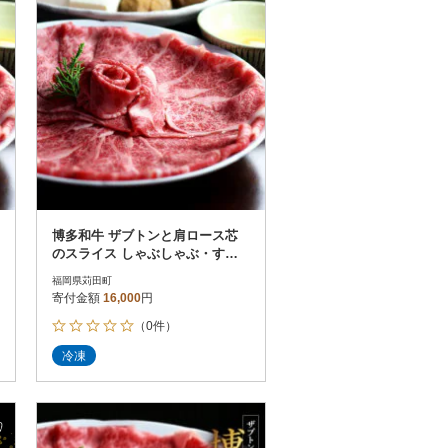
博多和牛 ザブトンと肩ロース芯
のスライス しゃぶしゃぶ・すき
焼き用 2人前(苅田町)
福岡県苅田町
寄付金額
16,000
円
（0件）
冷凍