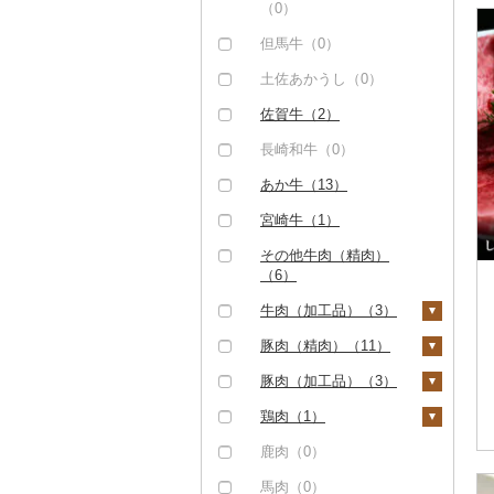
（0）
但馬牛（0）
土佐あかうし（0）
佐賀牛（2）
長崎和牛（0）
あか牛（13）
宮崎牛（1）
その他牛肉（精肉）
（6）
牛肉（加工品）（3）
ハンバーグ（0）
豚肉（精肉）（11）
もつ鍋（0）
ステーキ（10）
豚肉（加工品）（3）
ローストビーフ（3）
すき焼き（0）
ハンバーグ（0）
鶏肉（1）
ビーフジャーキー
しゃぶしゃぶ（0）
もつ鍋（0）
鶏肉（精肉）（1）
鹿肉（0）
（0）
焼肉（0）
ハム（0）
ハム・ソーセージ
馬肉（0）