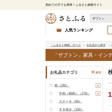
初めての方でも簡単！ふるさと納税サイト
人気ランキング
「ふるさと納税」ホーム
お礼品から探す
「ザブトン」家具・インテ
お礼品カテゴリ
解除
肉（292）
1
牛肉（精肉）（276）
ステーキ（69）
すき焼き（150）