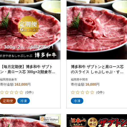
【毎月定期便】博多和牛 ザブト
博多和牛 ザブトンと肩ロース芯
ン・肩ロース芯 300g×2(朝倉市)
のスライス しゃぶしゃぶ・すき
全6回
焼き用 2人前(中間市)
福岡県朝倉市
福岡県中間市
寄付金額
162,000
円
寄付金額
16,000
円
（0件）
（0件）
定期便
冷凍
冷凍