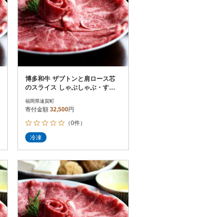
博多和牛 ザブトンと肩ロース芯
のスライス しゃぶしゃぶ・すき
焼き用 4人前(遠賀町)
福岡県遠賀町
寄付金額
32,500
円
（0件）
冷凍