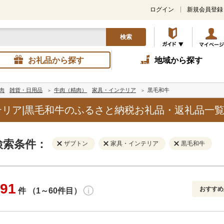
ログイン
新規会員登録
検索
お礼品から探す
地域から探す
肉
雑貨・日用品
牛肉（精肉）
家具・インテリア
黒毛和牛
リア|黒毛和牛のふるさと納税お礼品・返礼品一
検索条件：
ザブトン
家具・インテリア
黒毛和牛
91
おすすめ
件 （1～60件目）
寄付金額
解除
地域
解除
おすすめ
円～
新着順