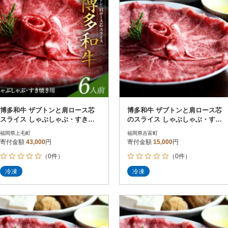
博多和牛 ザブトンと肩ロース芯
博多和牛 ザブトンと肩ロース芯
スライス しゃぶしゃぶ・すき焼
のスライス しゃぶしゃぶ・すき
き用 6人前
焼き用 2人前(吉富町)
福岡県上毛町
福岡県吉富町
寄付金額
43,000
円
寄付金額
15,000
円
（0件）
（0件）
冷凍
冷凍