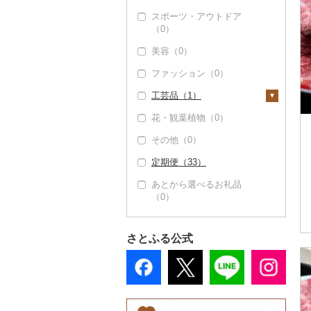
スポーツ・アウトドア
（0）
美容（0）
ファッション（0）
工芸品（1）
花・観葉植物（0）
織物（0）
その他（0）
陶器・漆器（0）
定期便（33）
その他装飾品・工芸品
（1）
あとから選べるお礼品
（0）
数珠（0）
工芸品（0）
さとふる公式
播州そろばん（0）
美濃和紙（0）
民芸品（1）