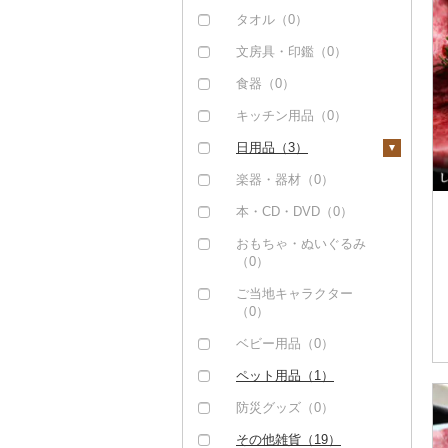
おせち（0）
布団（2）
タオル（0）
その他加工品（1）
枕（0）
文房具・印鑑（0）
毛布（0）
食器（0）
タオルケット（0）
キッチン用品（0）
その他寝具（4）
日用品（3）
洗剤（0）
楽器・器材（0）
トイレットペーパー
本・CD・DVD（0）
（0）
おもちゃ・ぬいぐるみ
ティッシュ（0）
（0）
その他日用品（3）
ご当地キャラクター
（0）
ベビー用品（0）
ペット用品（1）
防災グッズ（0）
その他雑貨（19）