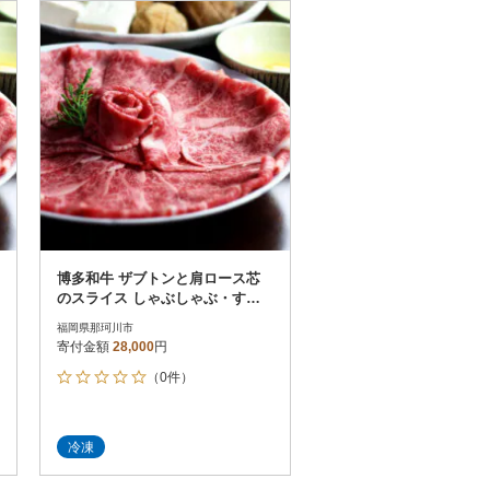
お届け時間帯指定可
発送される月指定可
件数順
90
評価順
120
が高い順
その他
解除
が低い順
さとふる限定のお礼品
定期便
さとふるアプリdeワンストップ申請
対象
博多和牛 ザブトンと肩ロース芯
のスライス しゃぶしゃぶ・すき
焼き用 4人前(那珂川市)
福岡県那珂川市
寄付金額
28,000
円
（0件）
件）
冷凍