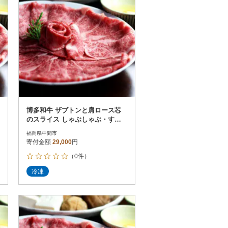
博多和牛 ザブトンと肩ロース芯
のスライス しゃぶしゃぶ・すき
焼き用 4人前(中間市)
福岡県中間市
寄付金額
29,000
円
（0件）
冷凍