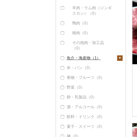
その他牛肉（加工品）
（0）
アグー豚（0）
ソーセージ・ウインナ
羊肉・ラム肉（ジンギ
（0）
ー（0）
唐揚げ（0）
スカン）（0）
その他豚肉（精肉）
（1）
ベーコン・サラミ
中津からあげ（0）
鴨肉（0）
（0）
水炊き（0）
猪肉（0）
その他豚肉（加工品）
地鶏（0）
その他肉・加工品
（3）
（0）
赤鶏さつま（0）
魚介・海産物（1）
その他鶏肉（0）
米・パン（0）
カニ（0）
果物・フルーツ（0）
エビ（0）
野菜（0）
いくら（0）
卵・乳製品（0）
うに（0）
酒・アルコール（0）
明太子・たらこ（0）
飲料・ドリンク（0）
その他魚卵（0）
菓子・スイーツ（0）
貝（0）
麺（0）
うなぎ（0）