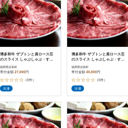
博多和牛 ザブトンと肩ロース芯
博多和牛 ザブトンと肩ロース芯
のスライス しゃぶしゃぶ・すき
のスライス しゃぶしゃぶ・すき
焼き用 4人前(吉富町)
焼き用 6人前(吉富町)
福岡県吉富町
福岡県吉富町
寄付金額
27,000
円
寄付金額
40,000
円
（0件）
（0件）
冷凍
冷凍