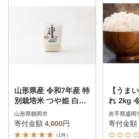
山形県産 令和7年産 特
【うまい
別栽培米 つや姫 白米
れ 2kg
1kg
山形県鶴岡市
岩手県盛岡
寄付金額
4,000
円
寄付金額
（1件）