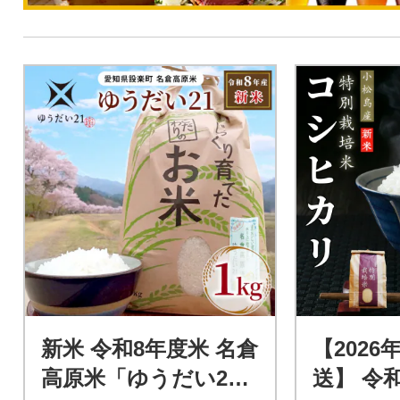
新米 令和8年度米 名倉
【2026
高原米「ゆうだい2
送】 令