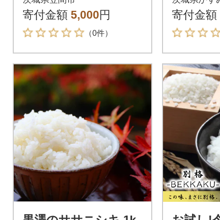
り!真空パックコシヒ
寄付金額
5,000
円
寄付金額
カリ(精米)1合
（0件）
黒澤のササニシキ 1k
お試し!