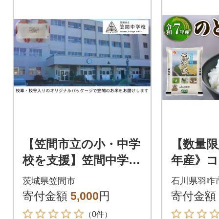
【笠間市立の小・中学
【数量限
校を支援】笠間中学
年産》コ
校 学校の校章入り!
と米 精米 
茨城県笠間市
石川県羽咋
真空パックコシヒカ
寄付金額
5,000
円
寄付金額
リ(精米)1合
（0件）