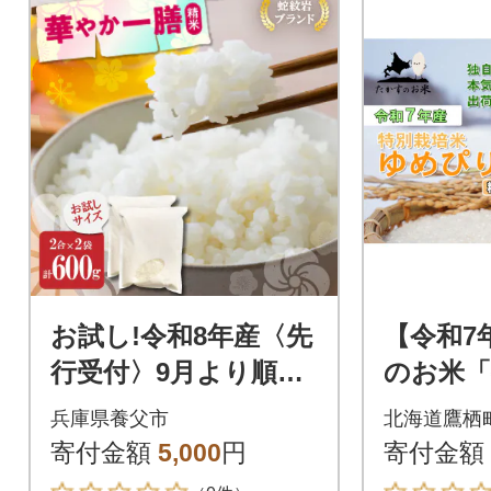
お試し!令和8年産〈先
【令和7
行受付〉9月より順次
のお米「
発送【蛇紋岩ブラン
ゆめぴり
兵庫県養父市
北海道鷹栖
ド 華やか一膳】計6
白米)
寄付金額
5,000
円
寄付金額
00g(2合×2袋)