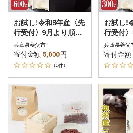
お試し!令和8年産〈先
お試し!
行受付〉9月より順次
行受付〉
発送【蛇紋岩銀粒 彩
発送【蛇
兵庫県養父市
兵庫県養父
りの舞】計600g(2合×
りの舞】3
寄付金額
5,000
円
寄付金額
2袋)
袋)
（0件）