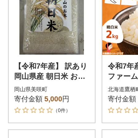
【令和7年産】 訳あり
令和7年
岡山県産 朝日米 お試
ファー
し 2kg|岡山生まれの
か 2kg
岡山県美咲町
北海道鷹栖
名米 酢飯にも愛され
袋)
寄付金額
5,000
円
寄付金額
る
（0件）