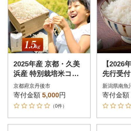
2025年産 京都・久美
【202
浜産 特別栽培米コシ
先行受付
ヒカリ 精米 1.5kg×1
しひかり
京都府京丹後市
新潟県南魚
袋 農家直送のおいし
培 雪蔵
寄付金額
5,000
円
寄付金額
いお米
（0件）