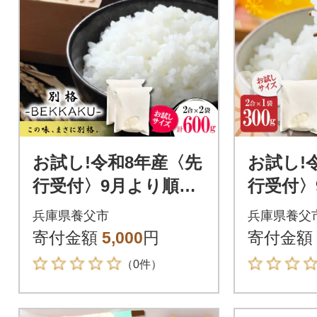
お試し!令和8年産〈先
お試し!
行受付〉9月より順次
行受付〉
発送【蛇紋岩ブラン
発送送【
兵庫県養父市
兵庫県養父
ド 別格米】計600g(2
ド 華や
寄付金額
5,000
円
寄付金額
合×2袋)
g(2合×1
（0件）