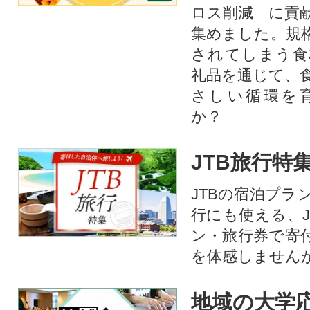
ロス削減」に貢
集めました。規
されてしまう食
礼品を通じて、
さしい循環を
か？​
JTB旅行特
JTBの宿泊プラ
行にも使える、J
ン・旅行券で寄
を体感しません
地域の大学