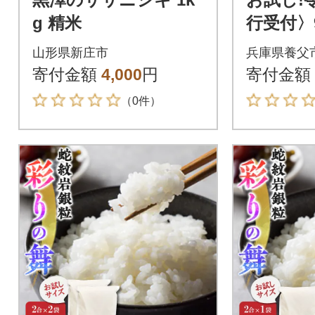
g 精米
行受付〉
発送【蛇
山形県新庄市
兵庫県養父
ド 別格米
寄付金額
4,000
円
寄付金額
×1袋)
（0件）