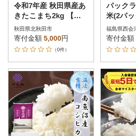
令和7年産 秋田県産あ
パック
きたこまち2kg 【白
米(2パッ
米】《1回のみお届
リ ご飯 
秋田県北秋田市
福島県西会
け》|oomr-10101
常食 F4D
寄付金額
5,000
円
寄付金額
（0件）