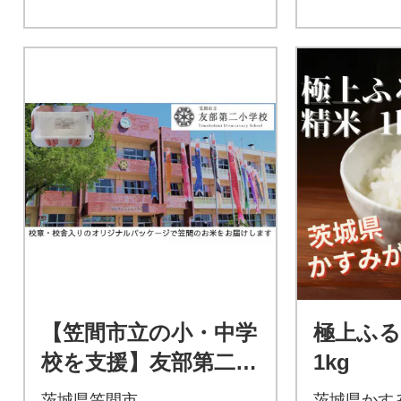
【笠間市立の小・中学
極上ふる
校を支援】友部第二小
1kg
学校 学校の校章入
茨城県笠間市
茨城県かす