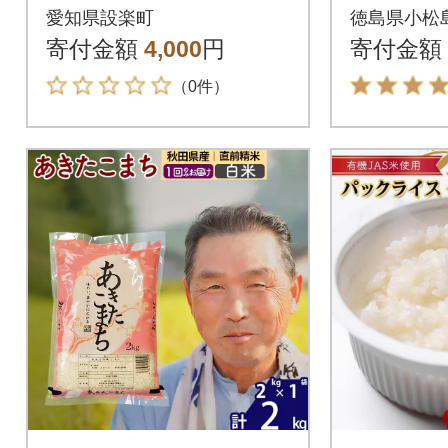
1」1kg 白米 お米 ご
白米 コシ
愛知県設楽町
徳島県小松
はん
g 特別
寄付金額
4,000
円
寄付金額
（0件）