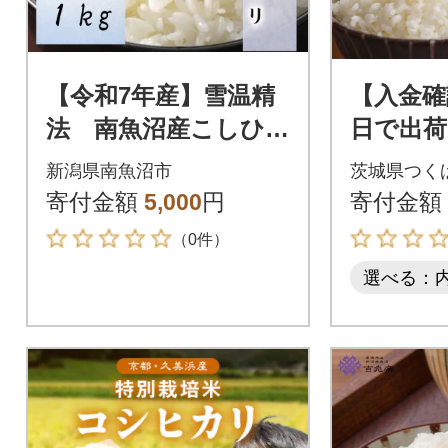
【令和7年産】雪温精
【入金確
法 南魚沼産こしひか
日で出荷
り 精米 1kg
コシヒカリ
新潟県南魚沼市
茨城県つく
五つ星
寄付金額
5,000
円
寄付金額
ー監修
（0件）
選べる：