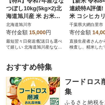
【特A】令和7年産なな
【新米 令和8
つぼし10kg(5kg×2)北
連続特A評価!
海道旭川産 米 お米
米 コシヒカリ 1
【さとふる限定】_059
kg ×2袋)
北海道旭川市
千葉県大網白里市
57
寄付金額
15,000
円
寄付金額
14,0
最短翌々日発送!配送日も選べ
直接生産者さんか
て嬉しい 北海道旭川産ななつ
検査し、精米した
ぼしをぜひご賞味ください
します。
おすすめ特集
フードロス
集
ふるさと納税を