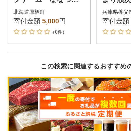
し 2kg【精白米】(紙
um】
北海道鷹栖町
兵庫県養父
袋)
天-TEN-
寄付金額
5,000
円
寄付金額
0g
（0件）
この検索に関連するおすすめ