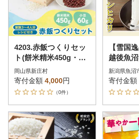
4203.赤飯つくりセッ
【雪国逸
ト(餅米精米450g・小
越後魚沼
豆60g+レシピ付き)
シヒカ
岡山県新庄村
新潟県魚沼
寄付金額
4,000
円
寄付金額
（0件）