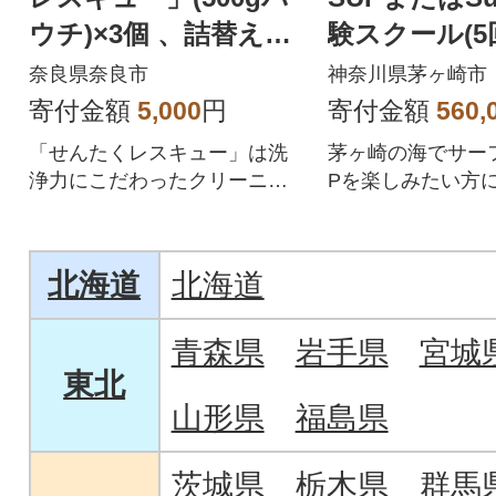
ウチ)×3個 、詰替え用
験スクール(5
空ボトル×1本 J-101
験チケット
奈良県奈良市
神奈川県茅ヶ崎市
寄付金額
5,000
円
寄付金額
560,
「せんたくレスキュー」は洗
茅ヶ崎の海でサー
浄力にこだわったクリーニン
Pを楽しみたい方に
グ屋さんでも使用されている
ードロッカー使用
プロ仕様の液体洗剤です
セット。
北海道
北海道
青森県
岩手県
宮城
東北
山形県
福島県
茨城県
栃木県
群馬