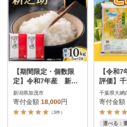
【期間限定・個数限
【令和7
定】令和7年産 新之
評価】千
助 精米10kg(5kg×2
ヒカリ」精
新潟県加茂市
千葉県大網
袋) 特別企画
g×2袋)
寄付金額
18,000
円
寄付金額
（3件）
選べる：