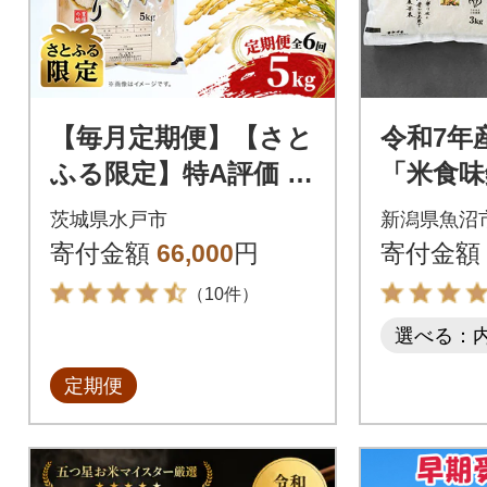
【毎月定期便】【さと
令和7年
ふる限定】特A評価 茨
「米食味
城産 コシヒカリ お米
選」魚沼
茨城県水戸市
新潟県魚沼
5kg×全6回(米 計30kg)
リ 6kg(
寄付金額
66,000
円
寄付金額
（10件）
選べる：
定期便