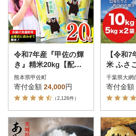
令和7年産『甲佐の輝
【令和7
き』精米20kg【配送
米 ふさこ
指定可】【ZM】
(精米 5k
熊本県甲佐町
千葉県大網
寄付金額
24,000
円
寄付金額
（2,126件）