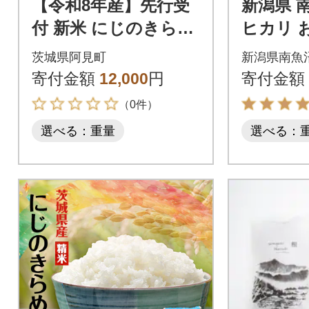
【令和8年産】先行受
新潟県 
付 新米 にじのきらめ
ヒカリ お
き 精米 10kg(5kg×2
済み(お
茨城県阿見町
新潟県南魚
袋)
炊き方ガ
寄付金額
12,000
円
寄付金額
（0件）
選べる：重量
選べる：