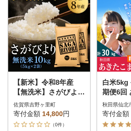
【新米】令和8年産
白米5kg
【無洗米】さがびよ
期便6回
り 10kg(5kg×2袋)【先
5kg 匠|0
佐賀県吉野ヶ里町
秋田県仙北
行受付】(吉野ヶ里町)
6
寄付金額
14,800
円
寄付金額
（0件）