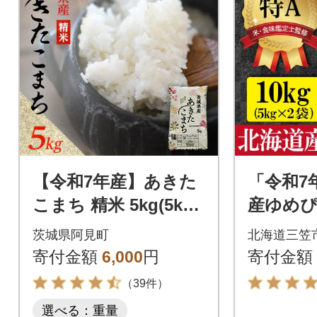
【令和7年産】あきた
「令和7
こまち 精米 5kg(5kg×
産ゆめぴり
1袋) 茨城県産のお米
g×2)
茨城県阿見町
北海道三笠
短翌日発送
寄付金額
6,000
円
寄付金額
0】
（39件）
選べる：重量