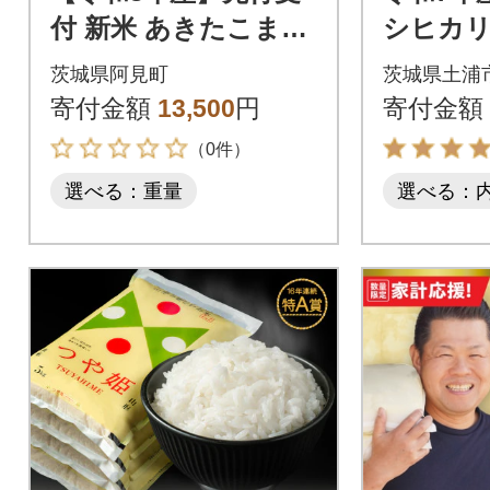
付 新米 あきたこまち
シヒカリ
精米 10kg(5kg×2袋)
kg (5k
茨城県阿見町
茨城県土浦
米
寄付金額
13,500
円
寄付金額
（0件）
選べる：重量
選べる：