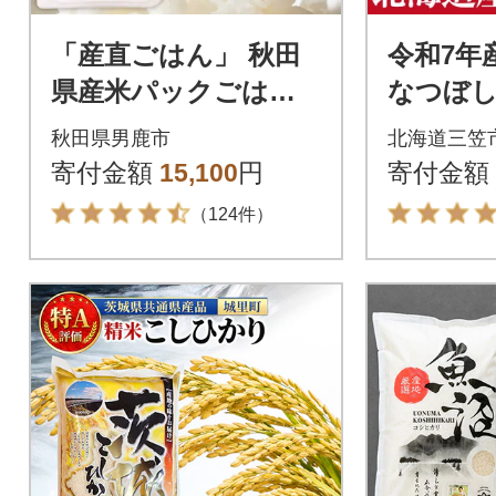
「産直ごはん」 秋田
令和7年
県産米パックごはん1
なつぼし10
80g×48個米保存食ご
【特Aラ
秋田県男鹿市
北海道三笠
飯|23_aks-014801
日発送【1
寄付金額
15,100
円
寄付金額
（124件）