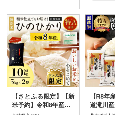
【さとふる限定】【新
【R8年
米予約】令和8年産米
道滝川産
ひのひかり(無洗米) 1
無洗米 1