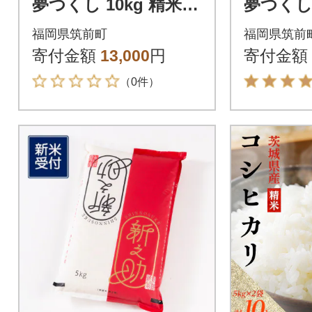
夢つくし 10kg 精米
夢つくし 
(筑前町)【価格改定】
前町)【
福岡県筑前町
福岡県筑前
寄付金額
13,000
円
寄付金額
（0件）