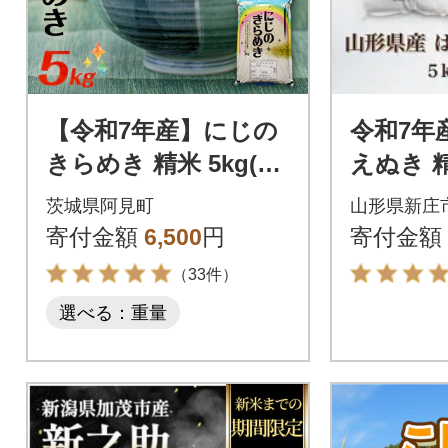
【令和7年産】にじの
令和7年
きらめき 精米 5kg(5k
えぬき 精
g×1袋) 茨城県産のお
袋 計10
茨城県阿見町
山形県新庄
米
寄付金額
6,500
円
寄付金額
（33件）
選べる：重量