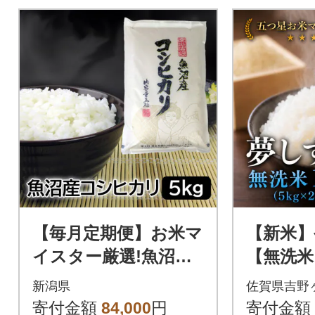
【毎月定期便】お米マ
【新米】
イスター厳選!魚沼産
【無洗米
コシヒカリ5kg全6回
0kg(5k
新潟県
佐賀県吉野
受付】(
寄付金額
84,000
円
寄付金額