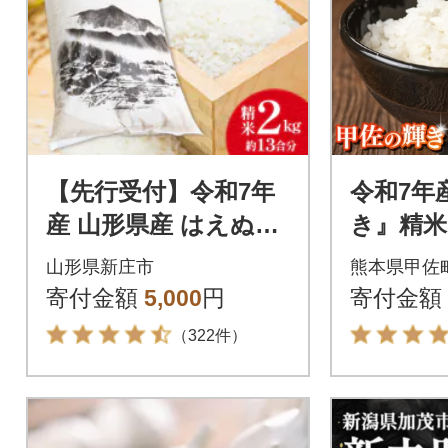
【先行受付】令和7年
令和7年
産 山形県産 はえぬき
き』精米
精米 2kg
指定可】
山形県新庄市
熊本県甲佐
寄付金額
5,000
円
寄付金額
（322件）