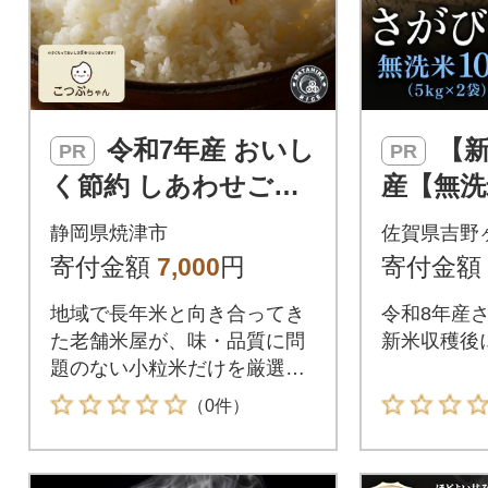
令和7年産 おいし
【新米】令和8年
PR
PR
く節約 しあわせごは
産【無洗
ん お米の小粒ちゃん
り 10kg
静岡県焼津市
佐賀県吉野
5kg(a06-011)
行受付】
寄付金額
7,000
円
寄付金額
地域で長年米と向き合ってき
令和8年産
た老舗米屋が、味・品質に問
新米収穫後
題のない小粒米だけを厳選
し、丁寧に仕上げたお礼品で
（0件）
す。粒はやや小さめですが、
炊き上がりの香り、ふっくら
感、甘みは普段使いに十分。