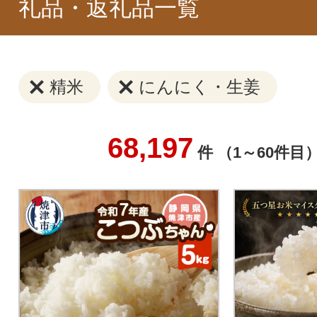
礼品・返礼品一覧
精米
にんにく・生姜
68,197
件 （1～60件目