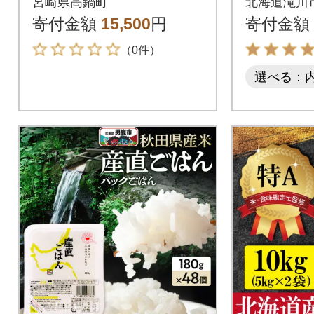
宮崎県高鍋町
北海道滝川
0kg 宮崎県産米チャッ
スター 
寄付金額
15,500
円
寄付金額
ク付 特A
（0件）
選べる：