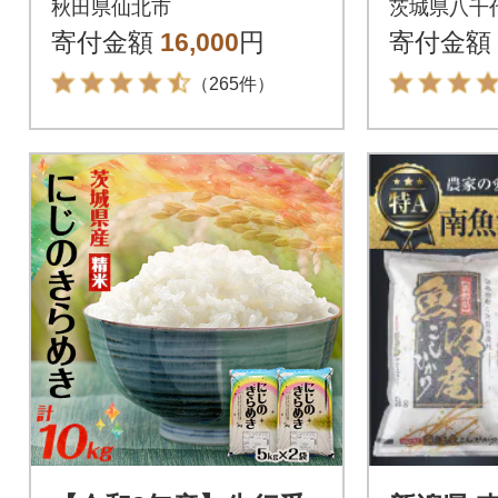
秋田県仙北市
茨城県八千
r-010801
寄付金額
16,000
円
寄付金額
（265件）