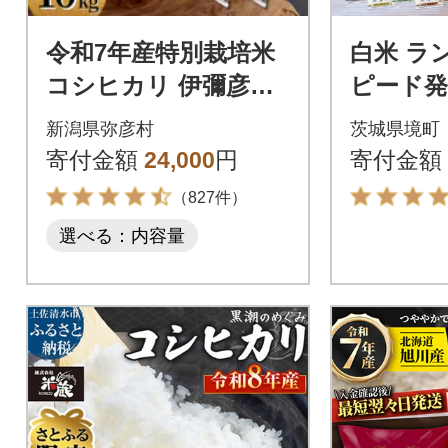
令和7年産特別栽培米
白米 ラン
コシヒカリ 伊彌彦米
ピード発送
10kg(5kg×2袋)新潟県
新潟県弥彦村
茨城県境町
産 精米 弥彦村
寄付金額
24,000
円
寄付金額
（827件）
選べる：内容量