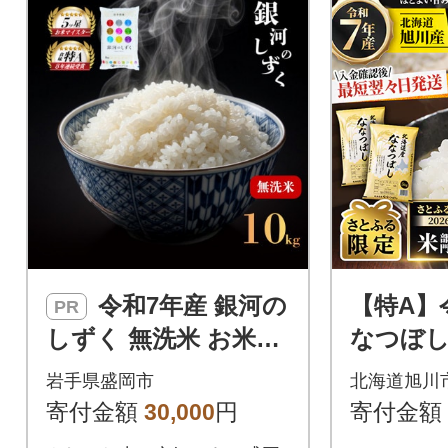
「特別な日」ではなく、毎日
の食卓で活躍する“ちょうどい
いお米”として、多くのご家庭
に選ばれています。
令和7年産 銀河の
【特A】
PR
しずく 無洗米 お米マ
なつぼし10
イスター推奨 盛岡市
北海道旭
岩手県盛岡市
北海道旭川
産 10kg
【さとふ
寄付金額
30,000
円
寄付金額
957