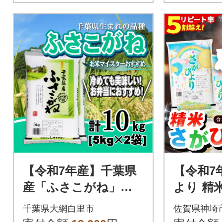
【令和7年産】千葉県
【令和7
産「ふさこがね」精
より 精米 
米 10kg(5kg×2袋)
24)
千葉県大網白里市
佐賀県神埼