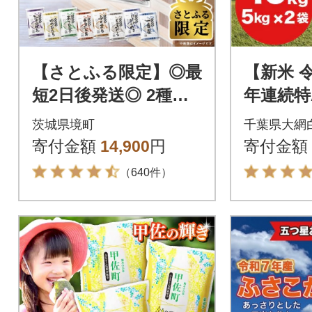
【さとふる限定】◎最
【新米 
短2日後発送◎ 2種食
年連続特
べ比べ 10kg 茨城県産
県 米 コ
茨城県境町
千葉県大網
【令和7年産/白米】米
g (5kg 
寄付金額
14,900
円
寄付金額
スピード
（640件）