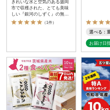
きれいな水と空気のある盛岡
市で収穫された、とても美味
しい『銀河のしずく』の無洗
米です。
（1件）
選べる：
お届け日