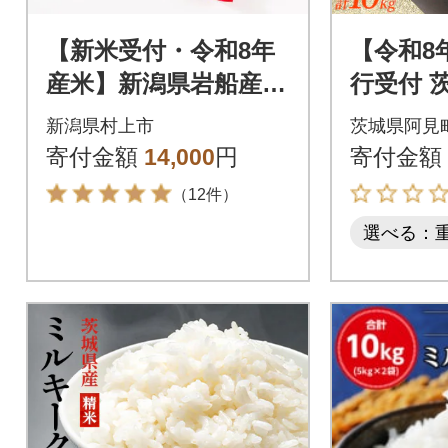
【新米受付・令和8年
【令和8
産米】新潟県岩船産
行受付 
新之助 5kg 1013002N
ヒカリ 精米
新潟県村上市
茨城県阿見
×2袋)
寄付金額
14,000
円
寄付金額
（12件）
選べる：