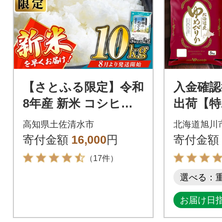
【さとふる限定】令和
入金確認
8年産 新米 コシヒカ
出荷【特
リ 10kg(5kg×2袋) 高
産北海道
高知県土佐清水市
北海道旭川
知県産 【R1665-2】
か5kg 
寄付金額
16,000
円
寄付金額
米_0531
（17件）
選べる：
お届け日