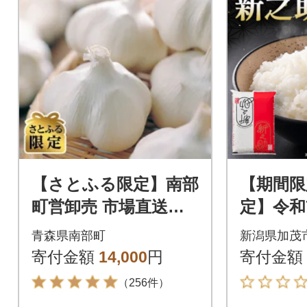
【さとふる限定】南部
【期間限
町営卸売 市場直送に
定】令和
んにく 2Lサイズ(約
助 精米
青森県南部町
新潟県加茂
1kg)
画
寄付金額
14,000
円
寄付金額
（256件）