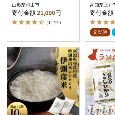
野菜詰め
山形県村山市
高知県室戸
品 レシ
寄付金額
21,000
円
寄付金額
冬の野
（147件）
定期便