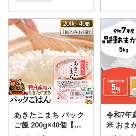
あきたこまち パック
令和7年
ご飯 200g×40個【特A
米 おまか
産地】秋田県産|02_jp
(5kg×1袋