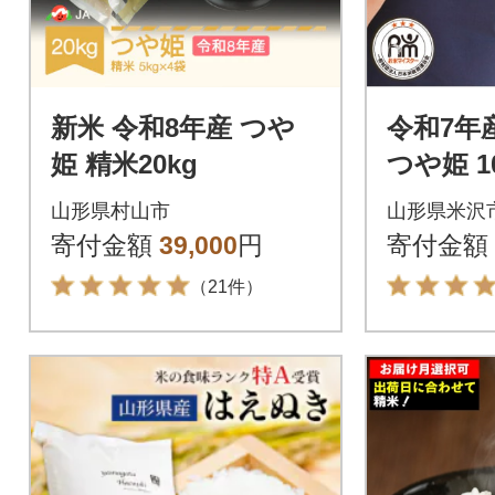
新米 令和8年産 つや
令和7年
姫 精米20kg
つや姫 10k
袋 )
山形県村山市
山形県米沢
寄付金額
39,000
円
寄付金額
（21件）