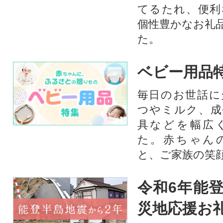
てるたれ、便利
個性豊かなお礼
た。
ベビー用品
毎日のお世話に
つやミルク、成
具などを幅広
た。赤ちゃん
と、ご家族の笑
令和6年能登
災地応援お