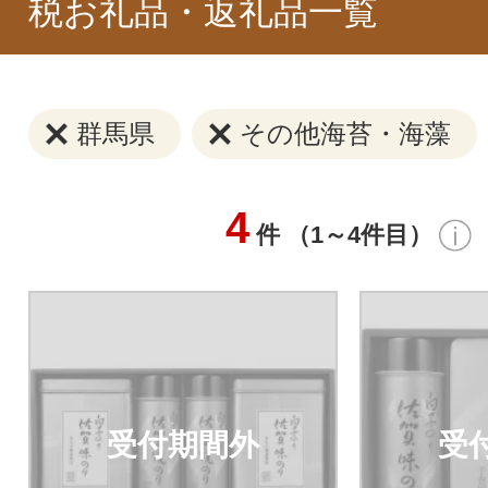
税お礼品・返礼品一覧
群馬県
その他海苔・海藻
4
件 （1～4件目）
受付期間外
受