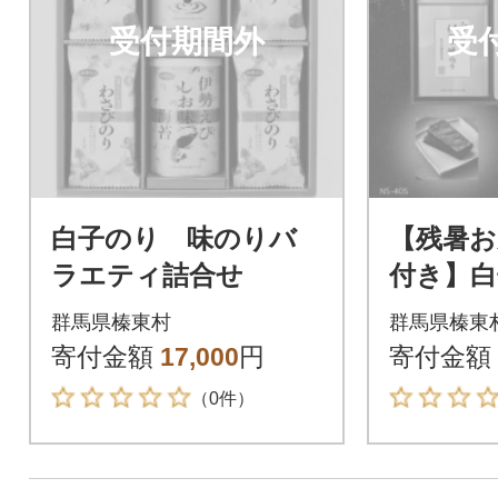
受付期間外
受
白子のり 味のりバ
【残暑お
ラエティ詰合せ
付き】白
り 味の
群馬県榛東村
群馬県榛東
5枚)×2
寄付金額
17,000
円
寄付金額
(2切8枚)
（0件）