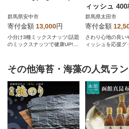
ィッシュ 400枚
×60パック
群馬県安中市
群馬県太田市
寄付金額
13,000
円
寄付金額
12,5
小分け3種ミックスナッツ!話題
さわり心地の良い
のミックスナッツで健康UP!持
ィッシュを応援グ
ち運び便利な小分け小袋。
した。大人気マス
ンダくん」デザイ
その他海苔・海藻の人気ラ