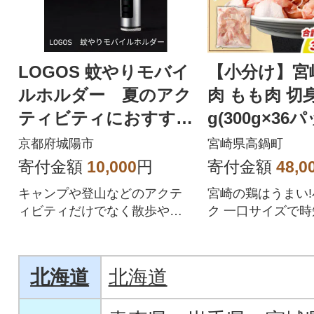
LOGOS 蚊やりモバイ
【小分け】宮
ルホルダー 夏のアク
肉 もも肉 切身 
ティビティにおすす
g(300g×36
め! 83200402
鍋町)
京都府城陽市
宮崎県高鍋町
寄付金額
10,000
円
寄付金額
48,0
キャンプや登山などのアクテ
宮崎の鶏はうまい
ィビティだけでなく散歩やガ
ク 一口サイズで
ーデニングにも!蚊取り線香に
適!
太巻きやお香に対応
北海道
北海道