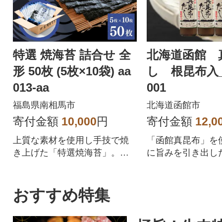
特選 焼海苔 詰合せ 全
北海道函館 
形 50枚 (5枚×10袋) aa
し 根昆布入_H
013-aa
001
福島県南相馬市
北海道函館市
寄付金額
10,000
円
寄付金額
12,0
上質な素材を使用し手技で焼
「函館真昆布」を
き上げた「特選焼海苔」。香
に旨みを引き出し
りと旨味が広がる逸品です。
料です。出汁を取
れ1本で解消!
おすすめ特集