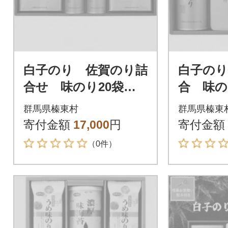
白子のり 佐賀のり詰
白子のり
合せ 味のり20袋詰(8
合 味の
切5枚)×2・焼のり12袋
5枚/焼の
群馬県榛東村
群馬県榛東
詰(8切5枚)×2
枚/焼のり
寄付金額
17,000
円
寄付金額
枚
（0件）