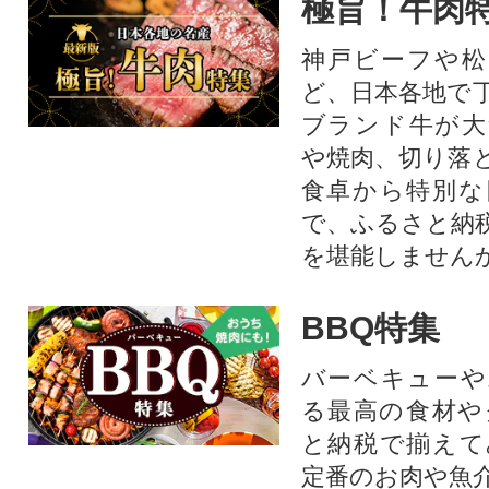
極旨！牛肉
神戸ビーフや松
ど、日本各地で
ブランド牛が大
や焼肉、切り落
食卓から特別な
で、ふるさと納
を堪能しません
BBQ特集
バーベキューや
る最高の食材や
と納税で揃えて
定番のお肉や魚