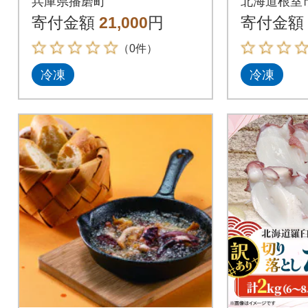
兵庫県播磨町
北海道根室
計2枚(真空・冷凍)
寄付金額
21,000
円
寄付金額
（0件）
冷凍
冷凍