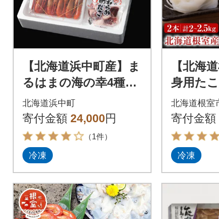
【北海道浜中町産】ま
【北海道
るはまの海の幸4種セ
身用たこ
ット(えび・ほっき
2.5kg) C
北海道浜中町
北海道根室
貝・つぶ貝・酢だこ)_
寄付金額
24,000
円
寄付金額
H0001-114
（1件）
冷凍
冷凍