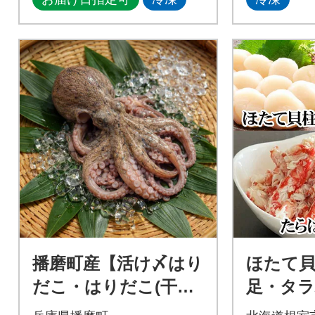
播磨町産【活け〆はり
ほたて
だこ・はりだこ(干し
足・タ
ダコ)セット(各1枚)】
身セット C