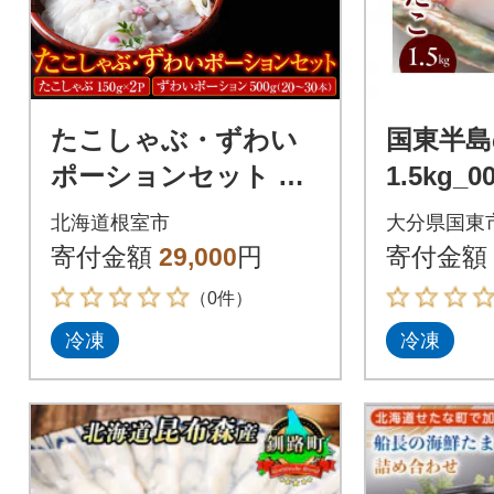
たこしゃぶ・ずわい
国東半島
ポーションセット C-1
1.5kg_0
9001
北海道根室市
大分県国東
寄付金額
29,000
円
寄付金額
（0件）
冷凍
冷凍