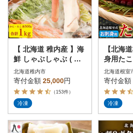
【 北海道 稚内産 】海
【北海道
鮮 しゃぶしゃぶ ( か
身用たこ
に 500g & たこ 500g )
2.5kg) C
北海道稚内市
北海道根室
国産
寄付金額
25,000
円
寄付金額
（153件）
冷凍
冷凍