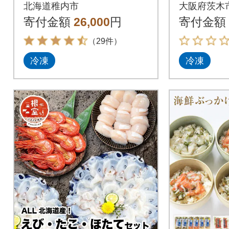
ゃぶ&たこしゃぶ 豪
北海道稚内市
大阪府茨木
華海鮮しゃぶしゃぶ
寄付金額
26,000
円
寄付金額
セット
（29件）
冷凍
冷凍