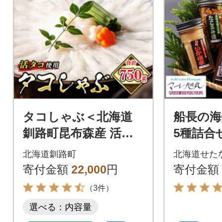
タコしゃぶ＜北海道
船長の海
釧路町昆布森産 活タ
5種詰合
コ使用＞ 合計750g
漬 松前
北海道釧路町
北海道せた
いか塩辛
寄付金額
22,000
円
寄付金額
（3件）
選べる：内容量