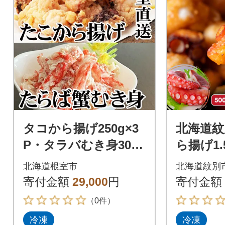
タコから揚げ250g×3
北海道紋
P・タラバむき身300g
ら揚げ1.
C-30082
北海道根室市
北海道紋別
寄付金額
29,000
円
寄付金額
（0件）
冷凍
冷凍