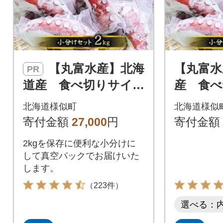
【丸富水産】北海
【丸富水
PR
道産 食べ切りサイ
産 食
ズの煮たこ足(柳たこ)
の煮たこ
北海道様似町
北海道様似
小分けセット 2kg
分けセッ
寄付金額
27,000
円
寄付金額
2kgを保存に便利な小分けに
して真空パックでお届けいた
します。
（223件）
選べる：