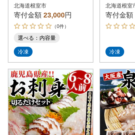
0g) B-81015
2.5kg) C
北海道根室市
北海道根室
寄付金額
23,000
円
寄付金額
（0件）
選べる：内容量
冷凍
冷凍