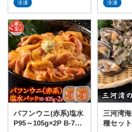
冷凍
冷凍
バフンウニ(赤系)塩水
三河湾海
P95～105g×2P B-740
種セット