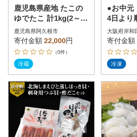
鹿児島県産地 たこの
●お中元【
ゆでたこ 計1kg(2～4
4日より
杯)【さるがく水産】a
阪泉州産
鹿児島県阿久根市
大阪府岸和
kn028-19
だこ)」1.
寄付金額
22,000
円
寄付金額
（0件）
冷蔵
冷凍