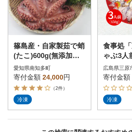
篠島産・自家製茹で蛸
食事処「
(たこ)600g(無添加タ
ゃぶ3人前
コ足)酒のつまみやタ
005]
愛知県南知多町
広島県三原
コパに!CAS冷凍で旨
寄付金額
24,000
円
寄付金額
味ばっちり
（2件）
冷凍
冷凍