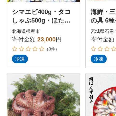
シマエビ400g・タコ
海鮮・三
しゃぶ500g・ほたて3
の具 6種
00g B-24020
冷凍 サ
北海道根室市
宮城県石巻
たて ひ
寄付金額
23,000
円
寄付金額
石巻
（0件）
冷凍
冷凍