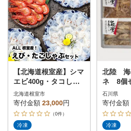
【北海道根室産】シマ
北陸 海
エビ400g・タコしゃ
ネ 8個
ぶ250g×4Pセット B-2
じ・能登
北海道根室市
石川県
4019
こ・ほ
寄付金額
23,000
円
寄付金額
ネ) _230
（0件）
冷凍
冷凍