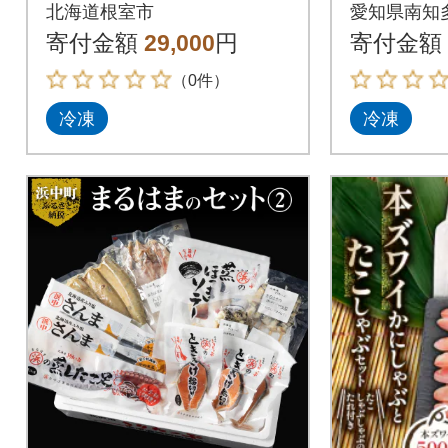
02
コ)、大
北海道根室市
愛知県南知
エ、釜揚
寄付金額
29,000
円
寄付金額
AS冷凍
（0件）
冷凍
冷凍