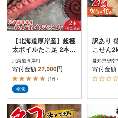
【北海道厚岸産】超極
訳あり 
太ボイルたこ足 2本
こせん2kg
(計2.5kg) 刺身&調理
袋) せん
北海道厚岸町
愛知県碧南
用＜お好きなサイズ
137
寄付金額
27,000
円
寄付金額
にカット可能＞
（1件）
冷凍