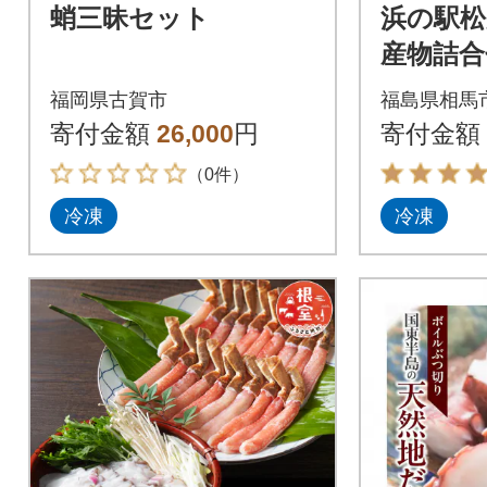
蛸三昧セット
浜の駅松
産物詰合
福岡県古賀市
福島県相馬
寄付金額
26,000
円
寄付金額
（0件）
冷凍
冷凍