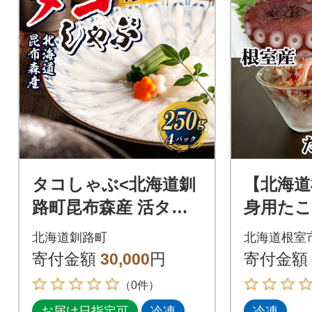
タコしゃぶ<北海道釧
【北海道
路町昆布森産 活タコ
身用た
使用> 250g×4パック
ガニむき身
北海道釧路町
北海道根室
寄付金額
30,000
円
寄付金額
（0件）
お届け日指定可
冷凍
冷凍