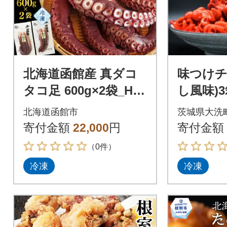
北海道函館産 真ダコ
味つけチ
タコ足 600g×2袋_HD
し風味)
146-001
北海道函館市
茨城県大洗
寄付金額
22,000
円
寄付金額
（0件）
冷凍
冷凍