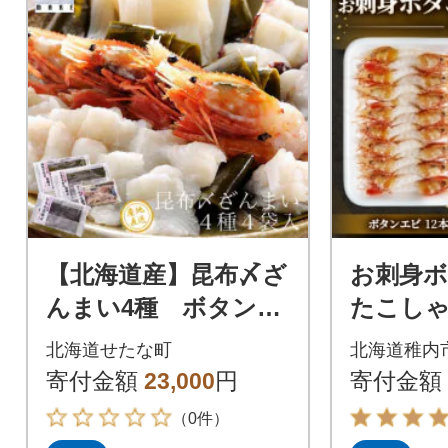
【北海道産】昆布〆ざ
お刺身
んまい4種 ボタン海
たこしゃ
老・ホタテ・たこ・
北海道せたな町
北海道稚内
ひらめ
寄付金額
23,000
円
寄付金額
（0件）