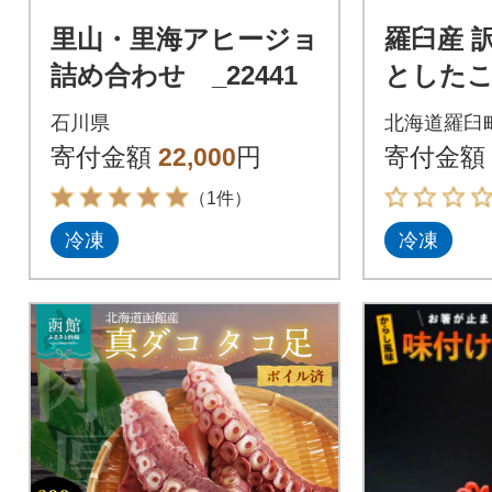
里山・里海アヒージョ
羅臼産 
詰め合わせ _22441
としたこ 
ック)
石川県
北海道羅臼
寄付金額
22,000
円
寄付金額
（1件）
冷凍
冷凍