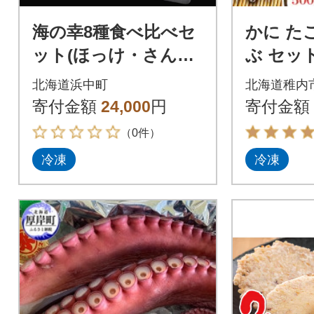
海の幸8種食べ比べセ
かに た
ット(ほっけ・さん
ぶ セット ( 本ズワイ
ま・時鮭・つぶ貝・た
かにしゃぶ
北海道浜中町
北海道稚内
こ・ほっき貝)_H0001
しゃぶ 60
寄付金額
24,000
円
寄付金額
-115
（0件）
冷凍
冷凍