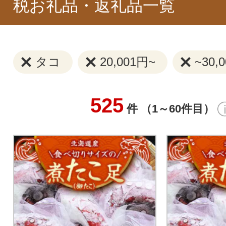
税お礼品・返礼品一覧
タコ
20,001円~
~30,
525
件 （1～60件目）