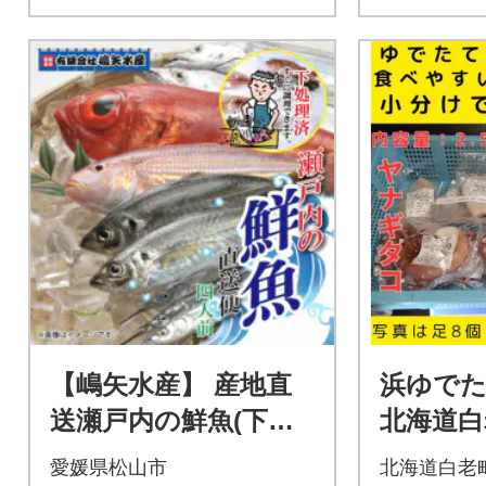
【嶋矢水産】 産地直
浜ゆでたこ
送瀬戸内の鮮魚(下処
北海道白
理済み):四人前
愛媛県松山市
北海道白老