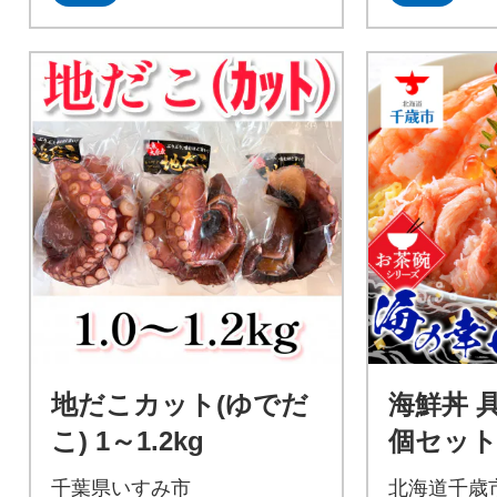
地だこカット(ゆでだ
海鮮丼 具 
こ) 1～1.2kg
個セット
幸 七福
千葉県いすみ市
北海道千歳