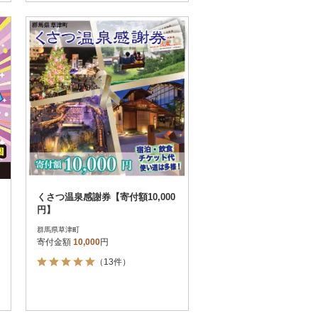
くさつ温泉感謝券【寄付額10,000
円】
群馬県草津町
寄付金額
10,000
円
（13件）