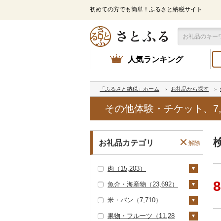
初めての方でも簡単！ふるさと納税サイト
人気ランキング
「ふるさと納税」ホーム
お礼品から探す
その他体験・チケット、7,
お礼品カテゴリ
解除
肉（15,203）
8
魚介・海産物（23,692）
牛肉（精肉）（4,82
3）
米・パン（7,710）
カニ（334）
ステーキ（528）
牛肉（加工品）（3,33
果物・フルーツ（11,28
ズワイガニ（243）
エビ（287）
米（5,789）
3）