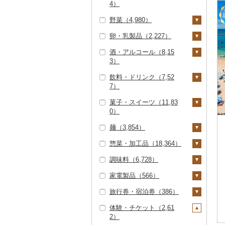
4）
すき焼き（994）
タラバガニ（15）
甘エビ（41）
いくら（449）
精米（3,535）
雑穀（257）
ハンバーグ（1,272）
豚肉（精肉）（2,14
野菜（4,980）
しゃぶしゃぶ（629）
ぶどう・マスカット
7）
毛ガニ（10）
ボタンエビ（4）
うに（58）
無洗米（844）
餅（367）
もつ鍋（956）
（475）
卵・乳製品（2,227）
焼肉（1,102）
いも（925）
ステーキ（157）
豚肉（加工品）（3,28
かにしゃぶ（14）
伊勢海老（2）
明太子・たらこ（2,86
玄米（662）
その他穀物加工品（4
ローストビーフ（20
巨峰（26）
いちご（1,137）
7）
酒・アルコール（8,15
牛タン（250）
6）
00）
じゃがいも（276）
トマト（578）
卵（598）
8）
すき焼き（14）
その他カニ（78）
その他エビ（233）
金芽米（3）
3）
ナガノパープル（6）
りんご（856）
ハンバーグ（441）
鶏肉（1,872）
和牛（178）
明太子（2,613）
その他魚卵（271）
パン（981）
さつまいも（545）
フルーツトマト（16
玉ねぎ（315）
チーズ（829）
ビーフジャーキー（1
しゃぶしゃぶ（691）
ゆめぴりか（238）
飲料・ドリンク（7,52
ピオーネ（51）
もも（255）
8）
ビール・発泡酒（82
2）
もつ鍋（13）
鶏肉（精肉）（620）
鹿肉（144）
黒毛和牛（1,540）
たらこ（291）
数の子（192）
貝（862）
その他いも（122）
ねぎ（120）
ヨーグルト（589）
7）
焼肉（188）
0）
つや姫（308）
デラウェア（11）
メロン（1,549）
ミニトマト（227）
その他牛肉（加工品）
ハム（450）
ハム・ソーセージ（3
馬肉（224）
白老牛（0）
からすみ（61）
帆立（ホタテ）（34
うなぎ（1,004）
とうもろこし（318）
牛乳（184）
菓子・スイーツ（11,83
アグー豚（13）
ビール（82）
日本酒（3,239）
水・ミネラルウォータ
（856）
5）
コシヒカリ（1,879）
3）
シャインマスカット
さくらんぼ（41）
その他トマト（198）
0）
ソーセージ・ウインナ
羊肉・ラム肉（ジンギ
ー（387）
仙台牛（13）
キャビア（1）
鮮魚（4,114）
根菜（328）
バター（98）
その他豚肉（精肉）
（260）
発泡酒（87）
純米大吟醸（490）
焼酎（1,382）
ー（910）
唐揚げ（228）
スカン）（179）
はえぬき（294）
鮑（アワビ）（36）
梨（343）
麺（3,854）
（1,190）
コーヒー・コーヒー豆
ケーキ（1,988）
米沢牛（8）
その他魚卵（15）
鮭・サーモン（1,26
イカ・タコ（1,337）
人参（65）
アスパラガス（203）
その他乳製品（63）
その他ぶどう・マスカ
地ビール・クラフトビ
純米吟醸（800）
芋焼酎（390）
梅酒（714）
ベーコン・サラミ（7
中津からあげ（0）
鴨肉（18）
（1,979）
さがびより（37）
牡蠣（カキ）（112）
2）
和梨（215）
マンゴー（32）
惣菜・加工品（18,364）
ット（80）
ール（483）
クッキー（750）
ラーメン（1,640）
05）
山形牛（649）
イカ（689）
海苔・海藻（1,646）
大根（27）
豆（1,032）
大吟醸（199）
麦焼酎（343）
泡盛（27）
水炊き（131）
猪肉（62）
飲料（156）
茶（2,560）
あきたこまち（195）
あさり（42）
マグロ（596）
洋梨・ラフランス（1
みかん・柑橘（4,51
調味料（6,728）
焼き菓子（2,484）
うどん（871）
惣菜（4,097）
その他豚肉（加工品）
常陸牛（188）
タコ（643）
海苔（895）
干物（3,101）
自然薯（19）
きのこ（450）
08）
7）
吟醸（138）
米焼酎（42）
ワイン（518）
地鶏（153）
その他肉・加工品（2
コーヒー豆（760）
飲料（381）
果汁飲料（1,326）
（1,636）
ひとめぼれ（184）
しじみ（120）
イワシ（21）
家電製品（566）
プリン（703）
そば（564）
餃子（877）
カレー・シチュー（8
砂糖（51）
95）
上州牛（0）
わかめ（284）
ししゃも（17）
その他魚介・加工品
レンコン（25）
しいたけ（278）
その他野菜（1,083）
みかん（2,124）
すいか（126）
その他日本酒（2,16
黒糖焼酎（26）
白ワイン（175）
ウイスキー（47）
赤鶏さつま（1）
粉（581）
茶葉・ティーバッグ
りんごジュース（32
紅茶（360）
32）
ミルキークィーン（2
サザエ（31）
カツオ（276）
（9,884）
旅行券・宿泊券（386）
4）
ゼリー（609）
パスタ（107）
シュウマイ（283）
塩（194）
季節・空調家電（3
（1,686）
1）
飛騨牛（550）
ひじき（71）
その他干物（3,056）
99）
にんにく・生姜（15
松茸（2）
山菜（47）
レモン（232）
キウイ（207）
その他焼酎（599）
赤ワイン（172）
リキュール・洋酒（3
その他鶏肉（856）
ドリップ（544）
飲料（32）
その他飲料・ジュース
カレー（776）
鍋（2,035）
7）
はまぐり（45）
金目鯛（361）
しらす・ちりめん（1,
5）
体験・チケット（2,61
99）
チョコレート（519）
ひやむぎ（25）
コロッケ（386）
醤油（920）
旅行券（81）
静岡茶（282）
みかんジュース（オレ
（1,134）
近江牛（227）
その他海苔・海藻（4
ななつぼし（200）
その他きのこ（190）
かぼちゃ（96）
332）
不知火・デコポン（2
柿（カキ）（267）
シャンパン・スパーク
2）
茶葉・ティーバッグ
シチュー（52）
肉（1,815）
ピザ（175）
キッチン家電（17）
ンジジュース）（39
その他貝（122）
クエ（2）
54）
その他根菜（57）
58）
リングワイン（30）
甘酒（963）
カステラ（375）
そうめん（515）
その他惣菜（2,626）
味噌（724）
JTBふるさと旅行クー
宿泊券（321）