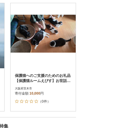
保護猫へのご支援のためのお礼品
【保護猫ルームえびす】お世話体
験または見学券
大阪府茨木市
寄付金額
10,000
円
（0件）
特集