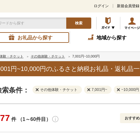
ログイン
新規会員登録
検索
お礼品から探す
地域から探す
体験・チケット
その他体験・チケット
7,001円~10,000円
001円~10,000円のふるさと納税お礼品・返礼品
検索条件：
その他体験・チケット
7,001円~
~10,000円
77
おすすめ
件 （1～60件目）
寄付金額
解除
地域
解除
おすすめ
円～
新着順