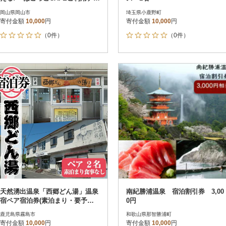
ット2枚
岡山県岡山市
埼玉県小鹿野町
寄付金額
10,000
円
寄付金額
10,000
円
（0件）
（0件）
天然湧出温泉「西郷どん湯」温泉
南紀勝浦温泉 宿泊割引券 3,00
宿ペア宿泊券(素泊まり・要予約)
0円
【西郷どん湯温泉組合】A-048
鹿児島県霧島市
和歌山県那智勝浦町
寄付金額
10,000
円
寄付金額
10,000
円