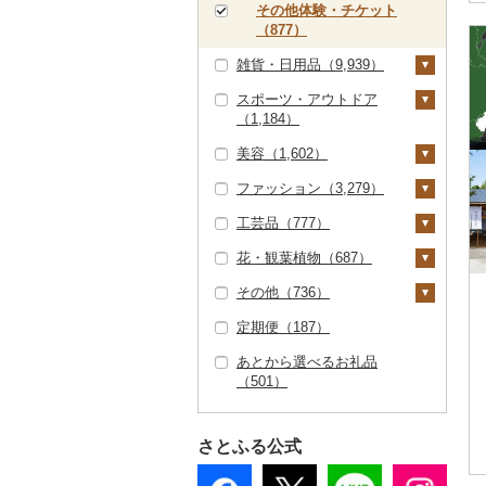
その他体験・チケット
券（46）
（877）
雑貨・日用品（9,939）
スポーツ・アウトドア
家具・インテリア（6
（1,184）
07）
美容（1,602）
タンス（24）
寝具（424）
ゴルフ（163）
ファッション（3,279）
机・テーブル（3）
布団（17）
タオル（859）
ゴルフボール（27）
釣り（153）
スキンケア（496）
工芸品（777）
椅子・チェア・ソファ
枕（53）
泉州タオル（376）
文房具・印鑑（536）
ゴルフクラブ（1）
サイクリング（3）
化粧水・乳液・美容液
シャンプー・リンス
鞄・バッグ（431）
（9）
（174）
（126）
花・観葉植物（687）
毛布（87）
その他タオル（483）
ボールペン（61）
食器（1,329）
ゴルフウェア（7）
アウトドア・キャンプ
トートバッグ・ショル
洋服（895）
織物（42）
その他家具・インテリ
（597）
洗顔（128）
石鹸・ボディーソープ
ダーバッグ（214）
その他（736）
タオルケット（8）
ノート・ファイル（9
グラス・カップ（41
キッチン用品（1,13
その他ゴルフ（98）
女性・レディース（3
和服（13）
本場奄美大島紬（1）
陶器・漆器（359）
観葉植物・苗木（30
ア（588）
（225）
1）
5）
3）
その他スポーツ（28
その他スキンケア（2
キャリーバッグ・スー
85）
2）
定期便（187）
その他寝具（276）
靴・履物（334）
その他織物（38）
信楽焼（75）
その他装飾品・工芸品
地域サービス（286）
0）
42）
入浴剤（309）
ツケース（0）
印鑑（18）
タンブラー（117）
包丁（99）
日用品（1,495）
男性・メンズ（402）
（413）
花（314）
あとから選べるお礼品
靴・シューズ（78）
アクセサリー（611）
唐津焼（0）
その他（467）
ウェア・ユニフォーム
アロマ（119）
その他鞄・バッグ（2
（501）
その他文房具（391）
箸（91）
フライパン（58）
洗剤（136）
楽器・器材（2）
子供・ベビー（87）
数珠（9）
胡蝶蘭（2）
盆栽・その他（100）
（12）
24）
スリッパ・下駄・草履
ペンダント・ネックレ
その他服飾小物（1,09
備前焼（0）
プロテイン（18）
スプーン・フォーク・
鍋（73）
トイレットペーパー
本・CD・DVD（53）
その他洋服（287）
（94）
ス（131）
3）
工芸品（296）
造花・プリザーブドフ
その他スポーツ（5
美濃焼（25）
ナイフ（83）
（135）
その他美容（420）
ラワー（104）
8）
さとふる公式
まな板（77）
おもちゃ・ぬいぐるみ
その他靴・履物（19
ピアス・イヤリング
財布（54）
播州そろばん（0）
村上木彫堆朱（0）
皿・椀（341）
ティッシュ（43）
（266）
3）
（213）
その他花（201）
土鍋（14）
ショール・ストール
美濃和紙（3）