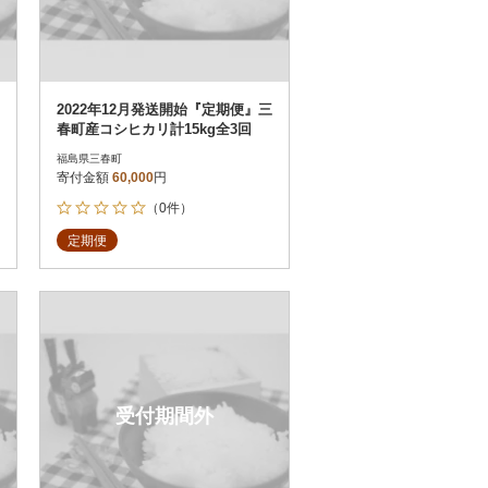
2022年12月発送開始『定期便』三
春町産コシヒカリ計15kg全3回
福島県三春町
寄付金額
60,000
円
（0件）
定期便
受付期間外