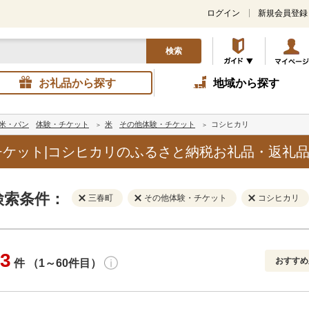
ログイン
新規会員登録
検索
お礼品から探す
地域から探す
米・パン
体験・チケット
米
その他体験・チケット
コシヒカリ
ケット|コシヒカリのふるさと納税お礼品・返礼
検索条件：
三春町
その他体験・チケット
コシヒカリ
3
おすすめ
件 （1～60件目）
寄付金額
解除
地域
解除
おすすめ
円～
新着順