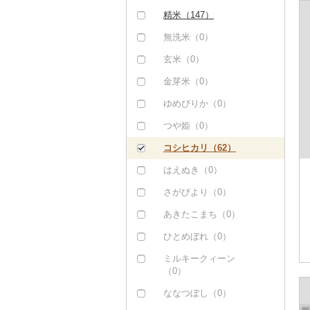
しゃぶしゃぶ（0）
豚肉（加工品）（0）
精米（147）
焼肉（0）
鶏肉（0）
無洗米（0）
牛タン（0）
鹿肉（0）
玄米（0）
和牛（0）
馬肉（1）
金芽米（0）
黒毛和牛（1）
羊肉・ラム肉（ジンギ
ゆめぴりか（0）
スカン）（0）
白老牛（0）
つや姫（0）
鴨肉（0）
仙台牛（0）
コシヒカリ（62）
猪肉（0）
米沢牛（0）
はえぬき（0）
その他肉・加工品
山形牛（0）
さがびより（0）
（0）
常陸牛（0）
あきたこまち（0）
上州牛（0）
ひとめぼれ（0）
飛騨牛（0）
ミルキークィーン
（0）
近江牛（0）
ななつぼし（0）
神戸牛・神戸ビーフ