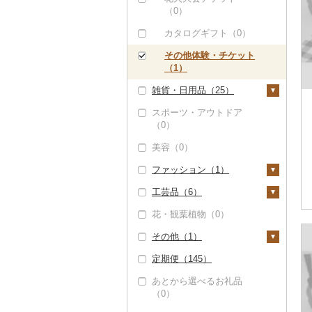
（0）
カタログギフト（0）
その他体験・チケット
（1）
雑貨・日用品（25）
スポーツ・アウトドア
家具・インテリア（1
（0）
7）
美容（0）
タンス（0）
寝具（0）
ファッション（1）
机・テーブル（5）
タオル（0）
工芸品（6）
椅子・チェア・ソファ
文房具・印鑑（0）
鞄・バッグ（0）
（12）
花・観葉植物（0）
食器（1）
洋服（1）
織物（0）
その他家具・インテリ
その他（1）
グラス・カップ（0）
キッチン用品（4）
女性・レディース
和服（0）
陶器・漆器（0）
ア（0）
（0）
定期便（145）
タンブラー（0）
包丁（0）
日用品（1）
靴・履物（0）
その他装飾品・工芸品
地域サービス（1）
男性・メンズ（1）
（6）
あとから選べるお礼品
箸（0）
フライパン（0）
洗剤（0）
楽器・器材（0）
アクセサリー（0）
その他（0）
（0）
子供・ベビー（0）
数珠（0）
スプーン・フォーク・
鍋（0）
トイレットペーパー
本・CD・DVD（0）
その他服飾小物（0）