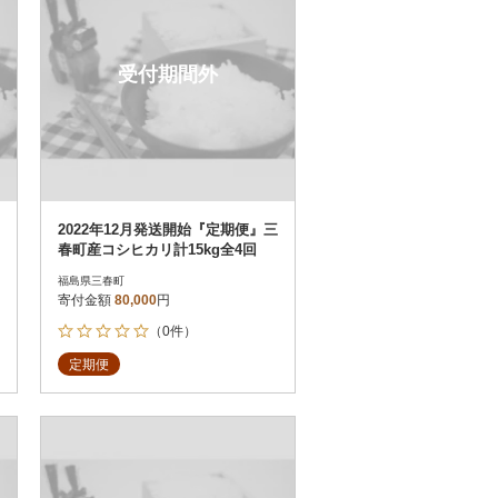
受付期間外
2022年12月発送開始『定期便』三
春町産コシヒカリ計15kg全4回
福島県三春町
寄付金額
80,000
円
（0件）
定期便