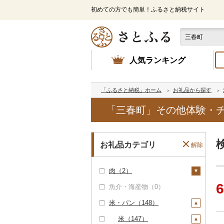
初めての方でも簡単！ふるさと納税サイト
人気ランキング
「ふるさと納税」ホーム
お礼品から探す
「三春町」その他体験・チ
お礼品カテゴリ
解除
肉（2）
6
魚介・海産物（0）
牛肉（精肉）（1）
米・パン（148）
ステーキ（0）
牛肉（加工品）（0）
すき焼き（0）
豚肉（精肉）（0）
米（147）