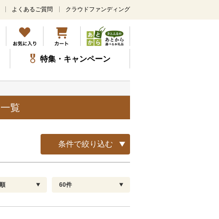
よくあるご質問
クラウドファンディング
メ
イ
ン
コ
ン
特集・キャンペーン
テ
ン
ツ
に
ス
品一覧
キ
ッ
プ
条件で絞り込む
順
60件
配送指定
解除
順
30
お届け日時指定可
60