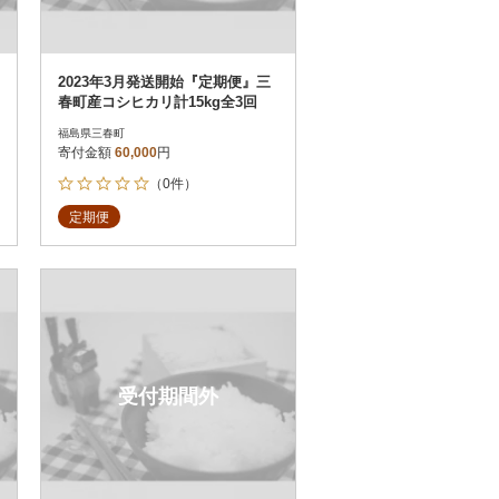
2023年3月発送開始『定期便』三
春町産コシヒカリ計15kg全3回
福島県三春町
寄付金額
60,000
円
（0件）
定期便
受付期間外