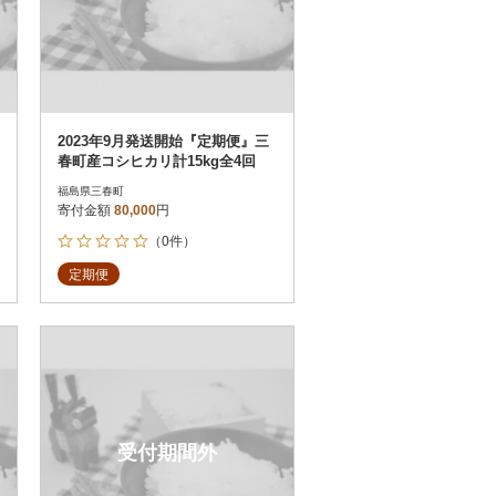
2023年9月発送開始『定期便』三
春町産コシヒカリ計15kg全4回
福島県三春町
寄付金額
80,000
円
（0件）
定期便
受付期間外