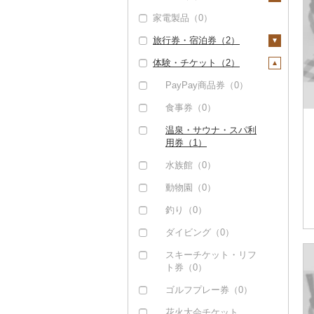
マンゴー（0）
家電製品（0）
大根（0）
豆（0）
吟醸（0）
米焼酎（0）
ワイン（0）
プリン（0）
そば（0）
餃子（0）
カレー・シチュー
砂糖（0）
みかん・柑橘（0）
（0）
旅行券・宿泊券（2）
自然薯（0）
きのこ（0）
その他日本酒（3）
黒糖焼酎（0）
ウイスキー（0）
ゼリー（0）
パスタ（0）
シュウマイ（0）
塩（0）
すいか（0）
鍋（0）
体験・チケット（2）
レンコン（0）
その他野菜（1）
その他焼酎（3）
リキュール・洋酒
チョコレート（0）
ひやむぎ（0）
コロッケ（0）
醤油（0）
旅行券（0）
キウイ（0）
（0）
ピザ（0）
にんにく・生姜（1）
山菜（0）
カステラ（0）
そうめん（1）
その他惣菜（1）
味噌（0）
宿泊券（2）
PayPay商品券（0）
柿（カキ）（0）
甘酒（0）
レトルト（0）
その他根菜（0）
かぼちゃ（0）
アイス・ジェラート
その他麺（0）
酢（0）
食事券（0）
ドライフルーツ（0）
ノンアルコール（0）
（0）
スープ（0）
茄子（0）
だし（0）
温泉・サウナ・スパ利
その他果物（2）
その他酒（0）
その他洋菓子（0）
豆腐・納豆（0）
用券（1）
レタス（0）
食用油（1）
びわ（0）
煎餅・おかき（0）
漬物（0）
水族館（0）
その他野菜（1）
えごま油（0）
はちみつ（3）
ブルーベリー（2）
羊羹（0）
缶詰・瓶詰（0）
動物園（0）
オリーブオイル（0）
ドレッシング（0）
パイナップル（0）
饅頭（0）
乾物（0）
釣り（0）
ごま油（0）
その他調味料（0）
栗（0）
大福（0）
燻製（スモーク）
ダイビング（0）
その他食用油（1）
（0）
その他果物（0）
その他和菓子（1）
スキーチケット・リフ
おせち（0）
ト券（0）
その他加工品（1）
ゴルフプレー券（0）
花火大会チケット