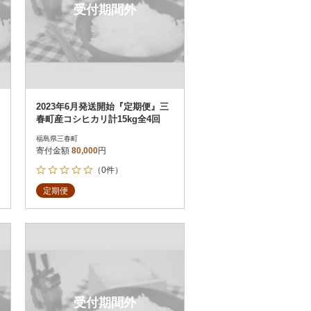
受付期間外
2023年6月発送開始『定期便』三
春町産コシヒカリ計15kg全4回
福島県三春町
寄付金額
80,000
円
（0件）
定期便
受付期間外