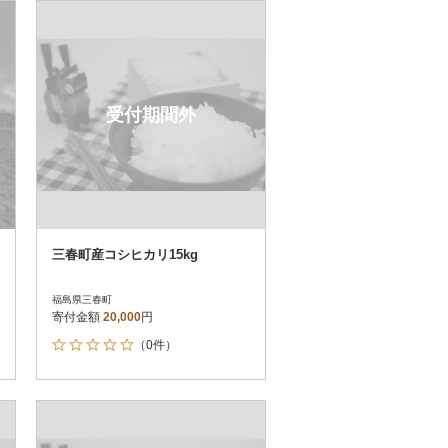
お届け時間帯指定可
発送される月指定可
件数順
90
評価順
120
が高い順
その他
解除
受付期間外
が低い順
さとふる限定のお礼品
定期便
さとふるアプリdeワンストップ申請
対象
三春町産コシヒカリ15kg
福島県三春町
寄付金額
20,000
円
（0件）
）