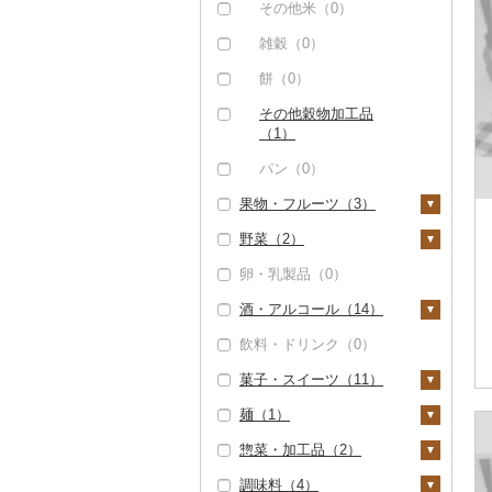
（0）
その他米（0）
但馬牛（0）
雑穀（0）
土佐あかうし（0）
餅（0）
佐賀牛（0）
その他穀物加工品
（1）
長崎和牛（0）
パン（0）
あか牛（0）
果物・フルーツ（3）
宮崎牛（0）
野菜（2）
ぶどう・マスカット
その他牛肉（精肉）
（0）
卵・乳製品（0）
（0）
いも（0）
いちご（1）
酒・アルコール（14）
トマト（0）
りんご（0）
飲料・ドリンク（0）
玉ねぎ（0）
ビール・発泡酒（0）
もも（0）
菓子・スイーツ（11）
ねぎ（0）
日本酒（11）
メロン（0）
麺（1）
とうもろこし（0）
純米大吟醸（3）
焼酎（3）
ケーキ（5）
さくらんぼ（0）
惣菜・加工品（2）
根菜（1）
純米吟醸（3）
芋焼酎（0）
梅酒（2）
クッキー（4）
ラーメン（0）
梨（0）
調味料（4）
人参（0）
アスパラガス（0）
大吟醸（5）
麦焼酎（0）
泡盛（0）
焼き菓子（2）
うどん（0）
惣菜（1）