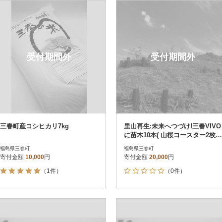
円
レビュー
レビュー
決済方法
解除
寄付金額
PayPay
発送種別
解除
受付期間外
受付期間外
クレジットカード決済
寄付金額
通常
Amazon Pay
冷蔵便
楽天ペイ
冷凍便
メルペイ
コンビニ支払い
ソフトバンクまとめて支払い
au PAY（auかんたん決済）
三春町産コシヒカリ7kg
里山再生:未来へつづけ!三春VIVO
d払い
に苗木10本( 山桜コースター2枚付
金融機関(Pay-easy決済)
き!)
福島県三春町
福島県三春町
寄付金額
10,000
円
寄付金額
20,000
円
（1件）
（0件）
解除
結果を見る（
63
件