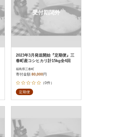
受付期間外
2023年3月発送開始『定期便』三
春町産コシヒカリ計15kg全4回
福島県三春町
寄付金額
80,000
円
（0件）
定期便