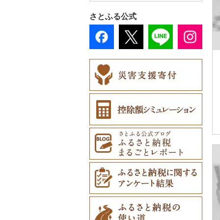
ナイフ（1）
（0）
その他洋服（0）
工芸品（0）
まな板（2）
おもちゃ・ぬいぐるみ
さとふる公式
皿・椀（1）
ティッシュ（0）
（0）
播州そろばん（0）
土鍋（0）
弁当箱（0）
その他日用品（1）
ご当地キャラクター
美濃和紙（0）
その他キッチン用品
（0）
その他食器（0）
（4）
民芸品（4）
ベビー用品（0）
ペット用品（0）
防災グッズ（0）
その他雑貨（2）