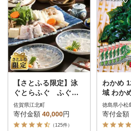
【さとふる限定】泳
わかめ 120g
ぐとらふぐ ふぐ
域 わか
刺・ふぐ鍋セット
め 乾燥
佐賀県江北町
徳島県小松
かめ 生
寄付金額
40,000
円
寄付金額
（125件）