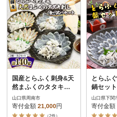
国産とらふく刺身&天
とらふ
然まふくのタタキ刺
鍋セット(
しの食べ比べセットS
蔵 ふぐ刺
山口県周南市
山口県下関
P013
寄付金額
21,000
円
寄付金額
（2件）