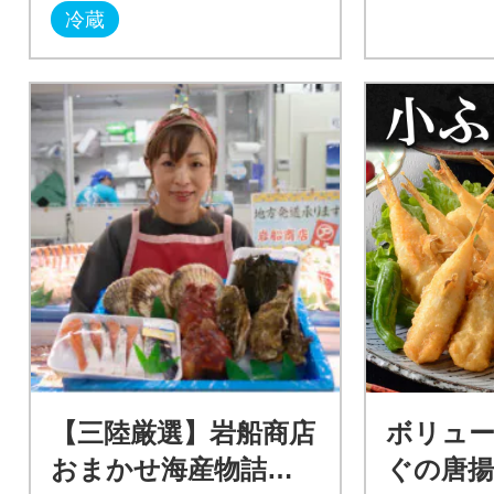
冷蔵
【三陸厳選】岩船商店
ボリュー
おまかせ海産物詰め
ぐの唐揚げ