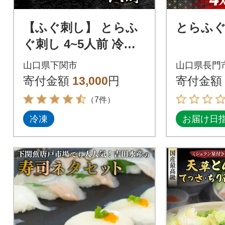
【ふぐ刺し】 とらふ
とらふぐ
ぐ刺し 4~5人前 冷凍
合計 130g BV023
山口県下関市
山口県長門
寄付金額
13,000
円
寄付金額
（7件）
冷凍
お届け日