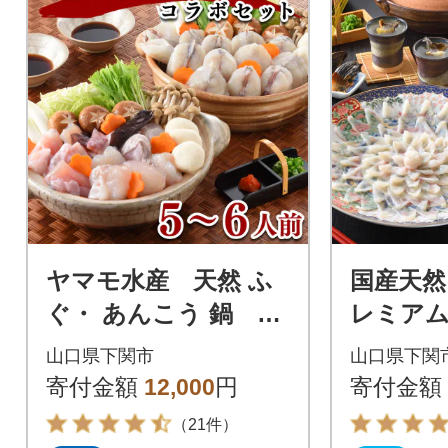
ヤマモ水産 天然 ふ
国産天
ぐ・ あんこう 鍋 コ
レミアム
ラボセット(5-6人前)
前) 冷蔵
山口県下関市
山口県下関
FR026
ぐ鍋 指定
寄付金額
12,000
円
寄付金額
3
（21件）