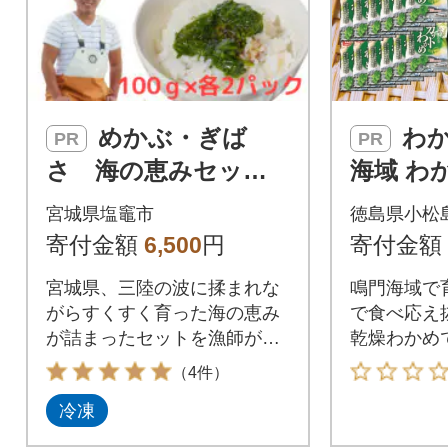
めかぶ・ぎば
わかめ 240g 鳴門
PR
PR
さ 海の恵みセッ
海域 わ
ト 宮城県三陸産 10
かめ 乾
宮城県塩竈市
徳島県小松
0g×各2パック 4人
わかめ 
寄付金額
6,500
円
寄付金額
前 漁師赤間
宮城県、三陸の波に揉まれな
鳴門海域で
がらすくすく育った海の恵み
で食べ応え
が詰まったセットを漁師が全
乾燥わかめ
国にお届けいたします!
したシャキ
（4件）
風味のよさ
冷凍
トされた乾
わかめと比