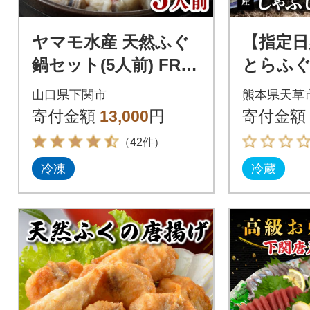
ヤマモ水産 天然ふぐ
【指定日
鍋セット(5人前) FR01
とらふ
9
ぶセット_
山口県下関市
熊本県天草
寄付金額
13,000
円
寄付金額
（42件）
冷凍
冷蔵