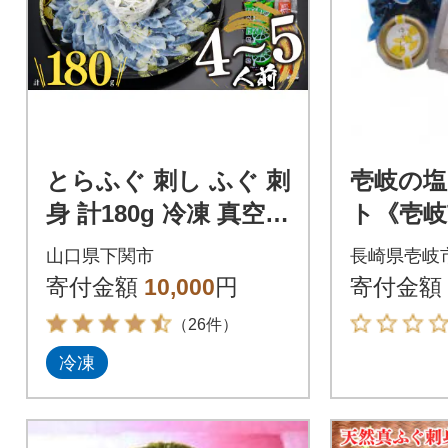
とらふぐ 刺し ふぐ 刺
壱岐の塩
身 計180g 冷凍 真空
ト《壱岐
下関市 山口 刺し身 鮮
山口県下関市
長崎県壱岐
魚 BV024
寄付金額
10,000
円
寄付金額
（26件）
冷凍