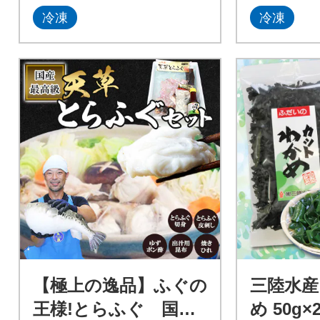
冷凍
冷凍
【極上の逸品】ふぐの
三陸水産
王様!とらふぐ 国産
め 50g