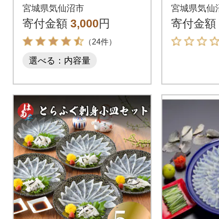
ラカミ 20563538] わ
計40g [2
宮城県気仙沼市
宮城県気仙
かめ 若芽 海藻
寄付金額
3,000
円
寄付金額
（24件）
選べる：内容量