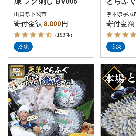
凍 フグ刺し BV005
とらふ
っちり贅
山口県下関市
熊本県宇城
4人前)(
寄付金額
8,000
円
寄付金額
（183件）
冷凍
冷凍