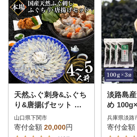
天然ふぐ刺身&ふぐち
淡路島
り&唐揚げセット 冷
め 100
凍 まふぐ刺し身 ふぐ
燥わかめ
山口県下関市
兵庫県淡路
鍋 BV017
芽 as21
寄付金額
20,000
円
寄付金額