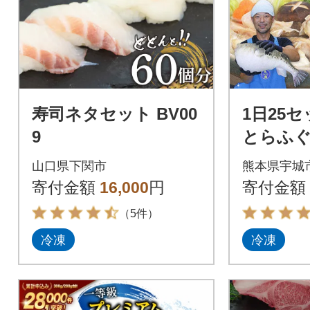
寿司ネタセット BV00
1日25
9
とらふ
っちり満
山口県下関市
熊本県宇城
前)(宇城
寄付金額
16,000
円
寄付金額
（5件）
冷凍
冷凍