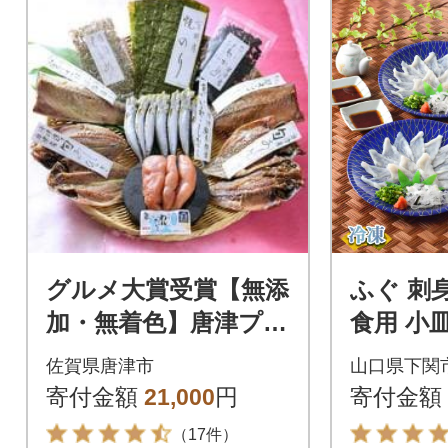
グルメ大賞受賞【無添
ふぐ 刺
加・無着色】唐津プレ
食用 小皿
ミアム 旅亭の朝食セ
人前 120
佐賀県唐津市
山口県下関
ット
寄付金額
21,000
円
寄付金額
（17件）