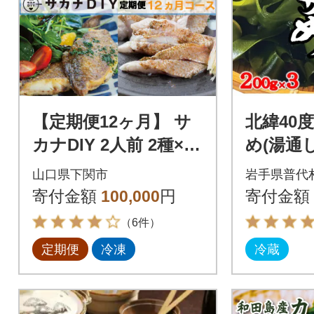
【定期便12ヶ月】 サ
北緯40
カナDIY 2人前 2種×12
め(湯通
ヶ月 冷凍 真空 鮮魚
200g×3
山口県下関市
岩手県普代
魚料理キット CX208
寄付金額
100,000
円
寄付金額
（6件）
定期便
冷凍
冷蔵