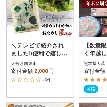
＼テレビで紹介され
【数量限
ました!/便利で嬉し
く年越し
い!国東カットわかめ
999-T06
大分県国東市
熊本県天草
をおためし5パック_0
寄付金額
2,000
円
寄付金額
005N-4
（0件）
冷蔵