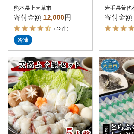
最高級!天草とらふぐ
ワカメ 
熊本県上天草市
岩手県普代
セット
寄付金額
12,000
円
寄付金額
（43件）
冷凍