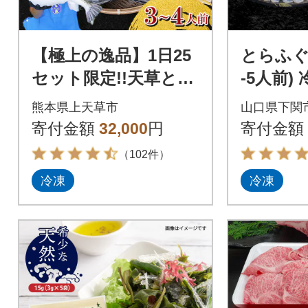
【極上の逸品】1日25
とらふぐ
セット限定!!天草とら
-5人前)
ふぐてっさ・てっち
BV002
熊本県上天草市
山口県下関
り贅沢セット(3～4人
寄付金額
32,000
円
寄付金額
前)
（102件）
冷凍
冷凍