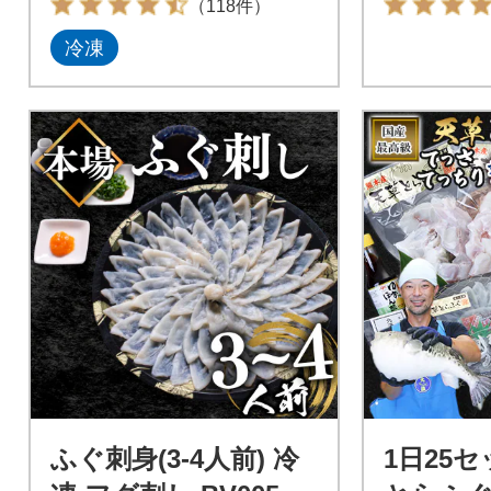
（118件）
冷凍
ふぐ刺身(3-4人前) 冷
1日25