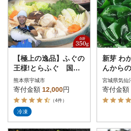
【極上の逸品】ふぐの
新芽 わ
王様!とらふぐ 国産
んから
最高級!天草とらふぐ
け】300g
熊本県宇城市
宮城県気仙
セット(宇城市)
袋) [205
寄付金額
12,000
円
寄付金額
（4件）
冷凍