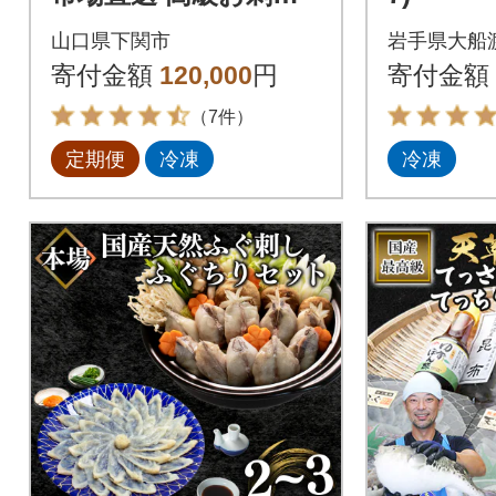
各2人前 隔月発送 冷凍
山口県下関市
岩手県大船
真空 鮮魚 EY020-x
寄付金額
120,000
円
寄付金額
（7件）
定期便
冷凍
冷凍