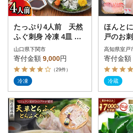
たっぷり4人前 天然
ほんと
ふぐ刺身 冷凍 4皿 フ
戸のお刺
グ刺し FG018
り合わせ
山口県下関市
高知県室戸
介類 さ
寄付金額
9,000
円
寄付金額
（29件）
冷凍
冷蔵