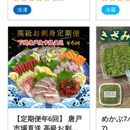
冷凍
冷蔵
【定期便年6回】 唐戸
めかぶ7パ
市場直送 高級お刺身
7)