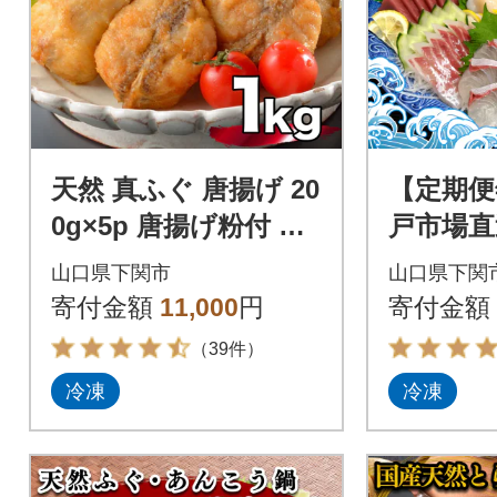
天然 真ふぐ 唐揚げ 20
【定期便
0g×5p 唐揚げ粉付 AU
戸市場直
305-NT
身 各2
山口県下関市
山口県下関
冷凍 真空 
寄付金額
11,000
円
寄付金額
x
（39件）
冷凍
冷凍