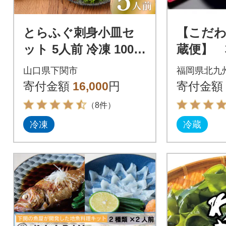
とらふぐ刺身小皿セ
【こだ
ット 5人前 冷凍 100g
蔵便】 
ID011
ふぐの刺
山口県下関市
福岡県北九
5人前 FI
寄付金額
16,000
円
寄付金額
（8件）
冷凍
冷蔵