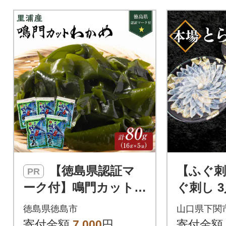
がなく手軽
きます。ま
半年と長く
できます。
は、水で5
で1人分作
どんなどは
使いになれ
【徳島県認証マ
【ふぐ刺
PR
ーク付】鳴門カット
ぐ刺し 3
わかめ里浦産16g×5
ト 冷凍 合
徳島県徳島市
山口県下関
【BC001】
022
寄付金額
7,000
円
寄付金額