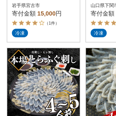
合わせセット(1)
岩手県宮古市
山口県下関
寄付金額
15,000
円
寄付金額
（1件）
冷凍
冷凍