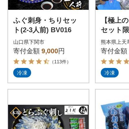
ふぐ刺身・ちりセッ
【極上の
ト(2-3人前) BV016
セット限
ふぐて
山口県下関市
熊本県上天
り満腹セ
寄付金額
9,000
円
寄付金額
（113件）
冷凍
冷凍