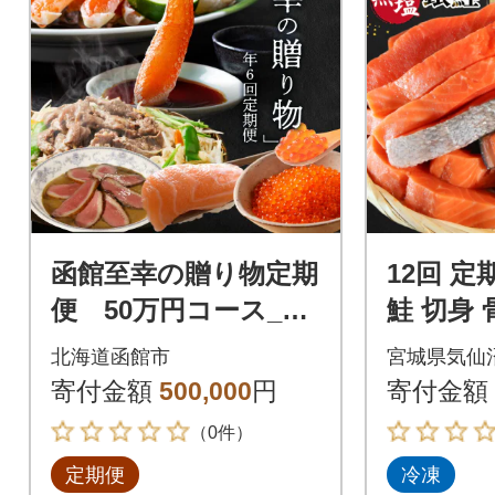
函館至幸の贈り物定期
12回 定
便 50万円コース_HS
鮭 切身 
001-002
5kg 大袋
北海道函館市
宮城県気仙
564961]
寄付金額
500,000
円
寄付金額
（0件）
定期便
冷凍