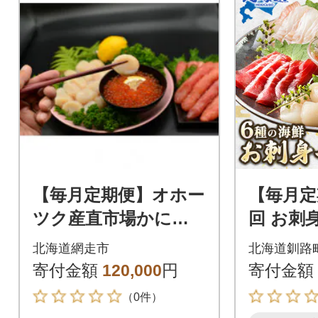
【毎月定期便】オホー
【毎月定
ツク産直市場かにや
回 お刺
が人気の海鮮グルメ
り合わせ
北海道網走市
北海道釧路
をお届け全5回
ック 6種
寄付金額
120,000
円
寄付金額
けパック
（0件）