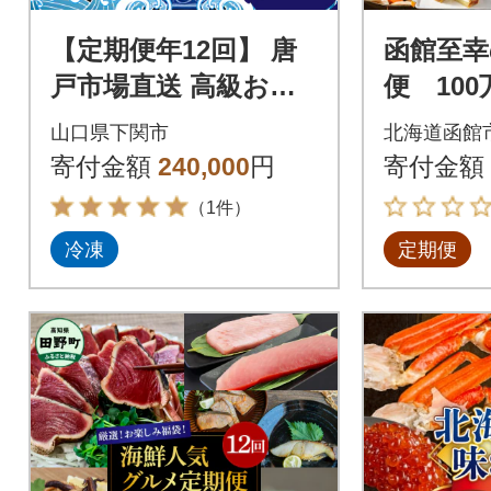
【定期便年12回】 唐
函館至幸
戸市場直送 高級お刺
便 10
身 各2人前 毎月発送
S001-00
山口県下関市
北海道函館
冷凍 真空 鮮魚 EY025-
寄付金額
240,000
円
寄付金額
x
（1件）
冷凍
定期便