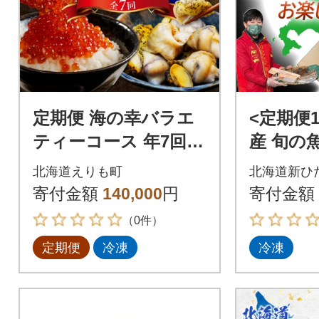
定期便 海の幸バラエ
<定期便
ティーコース 年7回
産 旬の魚
【er001-040-c】
楽しみ定
北海道えりも町
北海道新ひ
寄付金額
140,000
円
寄付金額
（0件）
定期便
冷凍
冷凍