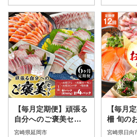
【毎月定期便】頑張る
【毎月定
自分へのご褒美セッ
柵 旬の
ト全6回
回
宮崎県延岡市
宮崎県日向