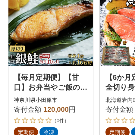
【毎月定期便】【甘
【6か月
口】お弁当やご飯の
全切り身
お供に!厚切り銀鮭 半
2kg F
神奈川県小田原市
北海道岩内
身1枚(約10枚)全10回
寄付金額
120,000
円
寄付金額
（0件）
定期便
冷凍
定期便