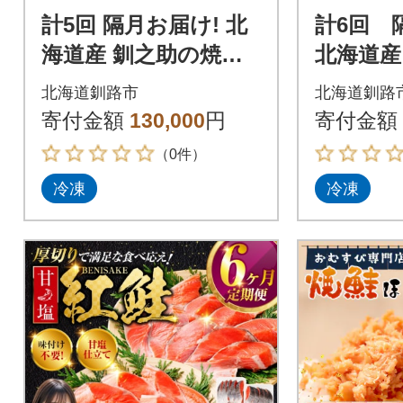
計5回 隔月お届け! 北
計6回 
海道産 釧之助の焼鮭
北海道産
手ほぐし 【12個セッ
鮭手ほぐ
北海道釧路市
北海道釧路
ト×5回隔月】 F4F-84
ット×6回
寄付金額
130,000
円
寄付金額
86
487
（0件）
冷凍
冷凍