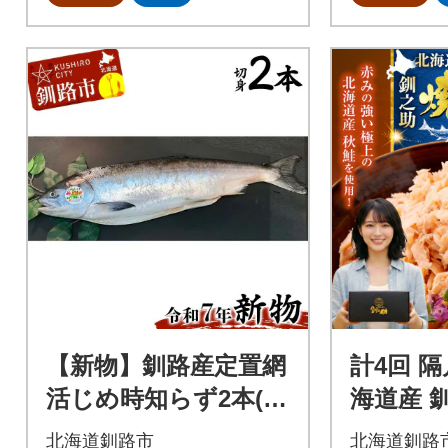
【新物】釧路産定置網
計4回 隔
活じめ時知らず2本(切
海道産 
身) 鮭 トキシラズ 切
手ほぐし
北海道釧路市
北海道釧路