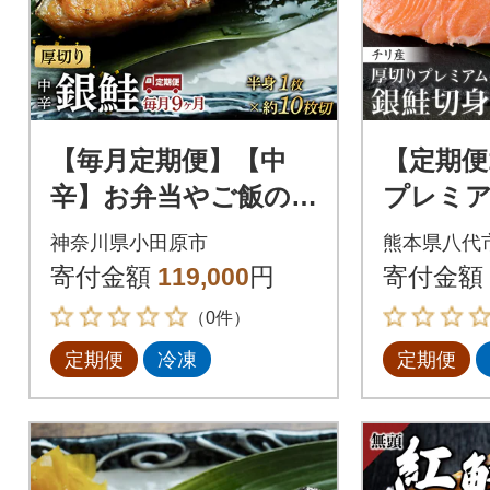
【毎月定期便】【中
【定期便
辛】お弁当やご飯の
プレミ
お供に!厚切り銀鮭 半
銀鮭 切身 (甘塩) 1k
神奈川県小田原市
熊本県八代
身1枚(約10枚)全9回
257-653
寄付金額
119,000
円
寄付金額
（0件）
定期便
冷凍
定期便