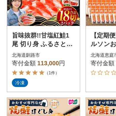
旨味抜群!!甘塩紅鮭1
【定期便
尾 切り身 ふるさと納
ルソン
税 北海道 定期便 6か
店の焼鮭
北海道釧路市
北海道恵庭
月連続 6回 F4F-5378
×12袋【0
寄付金額
113,000
円
寄付金額
（1件）
冷凍