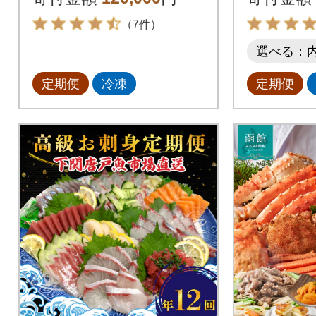
（7件）
選べる：
定期便
冷凍
定期便