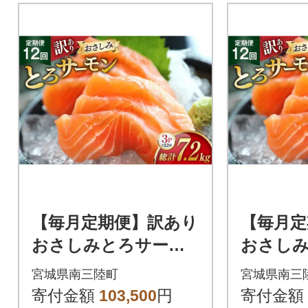
【毎月定期便】訳あり
【毎月定
おさしみとろサーモ
おさし
ン 200g×3パック全12
ン 200
宮城県南三陸町
宮城県南三
回
回
寄付金額
103,500
円
寄付金額