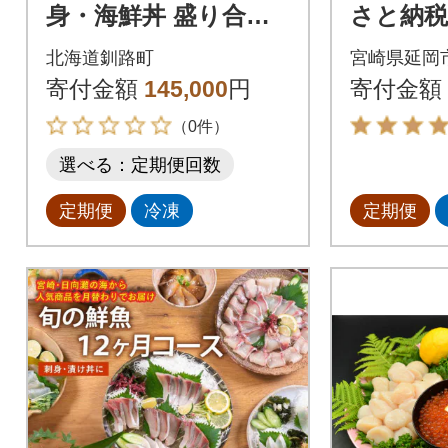
身・海鮮丼 盛り合わ
さと納税
せセット×7パック<6
お刺身全
北海道釧路町
宮崎県延岡
種類/冷凍>小分けで便
寄付金額
145,000
円
寄付金額
利 全6回
（0件）
選べる：定期便回数
定期便
冷凍
定期便