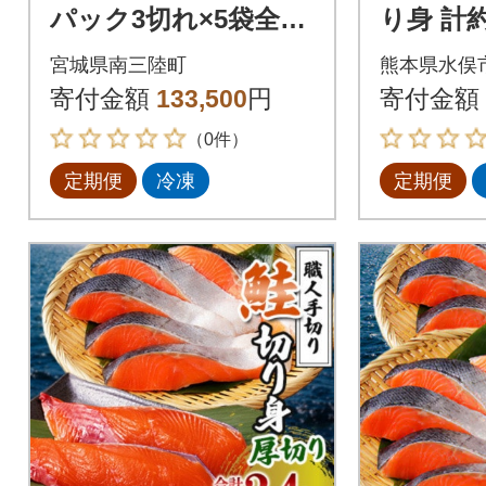
パック3切れ×5袋全12
り身 計約2
回
P【鮭の
宮城県南三陸町
熊本県水俣
6回
寄付金額
133,500
円
寄付金額
（0件）
定期便
冷凍
定期便