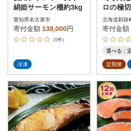
絹姫サーモン柵約3kg
ロの極切
半身 2k
愛知県名古屋市
北海道釧路
パック 計
寄付金額
138,000
円
寄付金額
（0件）
選べる：
冷凍
定期便