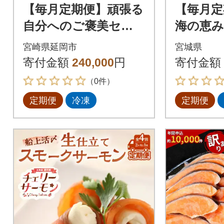
【毎月定期便】頑張る
【毎月定
自分へのご褒美セッ
海の恵
ト全12回
手軽に!
宮崎県延岡市
宮城県
ひとめぼ
寄付金額
240,000
円
寄付金額
ト全7回
（0件）
定期便
冷凍
定期便