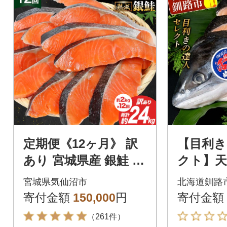
定期便《12ヶ月》 訳
【目利き
あり 宮城県産 銀鮭 切
クト】天
身 約2kg×12回 計24k
キシラズ)
宮城県気仙沼市
北海道釧路
g [20564498]
少 初夏の鮭
寄付金額
150,000
円
寄付金額
（261件）