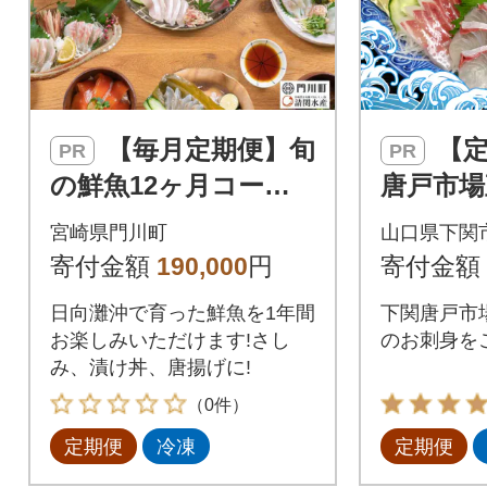
【毎月定期便】旬
【定期便年6回】
PR
PR
の鮮魚12ヶ月コース
唐戸市場
(門川町)全12回
刺身 各
宮崎県門川町
山口県下関
冷凍 真空 
寄付金額
190,000
円
寄付金額
x
日向灘沖で育った鮮魚を1年間
下関唐戸市場
お楽しみいただけます!さし
のお刺身をご
み、漬け丼、唐揚げに!
（0件）
定期便
冷凍
定期便