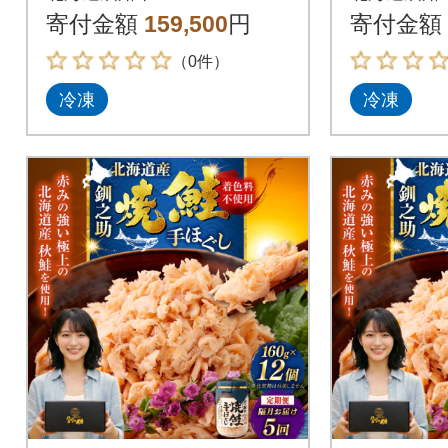
身 F4F-8842
ト×4回隔
寄付金額
159,500
円
寄付金額
85
（0件）
冷凍
冷凍