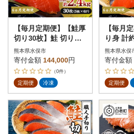
【毎月定期便】【鮭厚
【毎月定
切り30枚】鮭 切り身
り身 計約3
計約2.4kg 5枚×6P【鮭
0P【鮭
熊本県水俣市
熊本県水俣
のヤマナカ】全6回
全6回
寄付金額
144,000
円
寄付金額
（0件）
定期便
冷凍
定期便