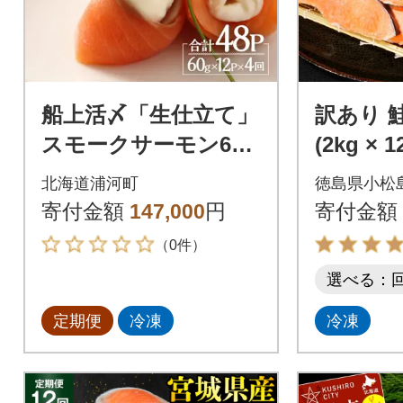
船上活〆「生仕立て」
訳あり 鮭
スモークサーモン60g
(2kg × 
×12P定期便(全4回)[01
海道・沖
北海道浦河町
徳島県小松
-1518]
配送不可
寄付金額
147,000
円
寄付金額
（0件）
選べる：
定期便
冷凍
冷凍