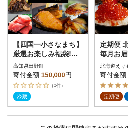
【四国一小さなまち】
定期便 
厳選お楽しみ福袋!海
毎月お届
鮮人気グルメ定期便★
2回【er0
高知県田野町
北海道えり
12ヶ月定期便★
寄付金額
150,000
円
寄付金額
（0件）
冷蔵
定期便