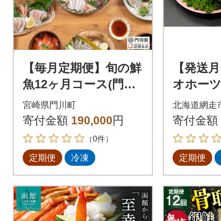
【毎月定期便】旬の鮮
【発送月
魚12ヶ月コース(門川
オホーツ
町)全12回
かにや
宮崎県門川町
北海道網走
定期便「
寄付金額
190,000
円
寄付金額
届け致し
（0件）
定期便
冷凍
定期便