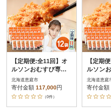
【定期便:全11回】オ
【定期便
ルソンおむすび専門
ルソン
店の焼鮭ほぐし身44g
店の焼鮭
北海道恵庭市
北海道恵庭
×12袋【04003401】
×12袋【0
寄付金額
117,000
円
寄付金額
（0件）