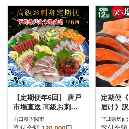
【定期便年6回】 唐戸
定期便《
市場直送 高級お刺身
届け》訳
各2人前 隔月発送 冷凍
約2kg×12
山口県下関市
宮城県気仙
真空 鮮魚 EY020-x
64464
寄付金額
120,000
円
寄付金額