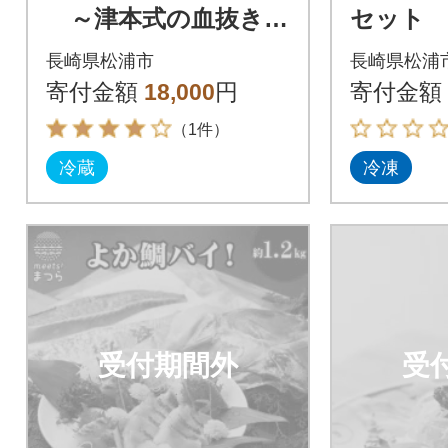
～津本式の血抜き仕
セット
立て～
長崎県松浦市
長崎県松浦
寄付金額
18,000
円
寄付金額
（1件）
冷蔵
冷凍
受付期間外
受