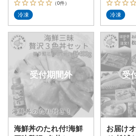
（0件）
冷凍
冷凍
受付期間外
受
海鮮丼のたれ付!海鮮
お届け