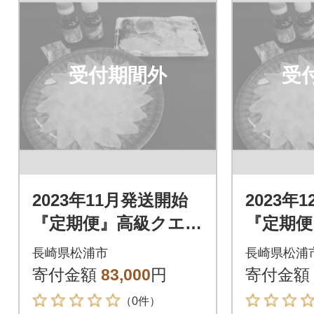
受付期間外
受
2023年11月発送開始
2023年
『定期便』高級クエと
『定期便
高級とらふぐ「毎月
高級とら
長崎県松浦市
長崎県松浦
お届け」Aコース全3
お届け」
寄付金額
83,000
円
寄付金額
回
回
（0件）