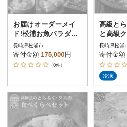
お届けオーダーメイ
高級と
ド!松浦お魚パラダイ
と高級
ス(7種のお魚用)
長崎県松浦市
長崎県松浦
寄付金額
175,000
円
寄付金額
（0件）
冷凍