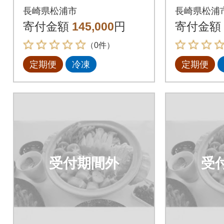
ぐと高級クエ「毎月
ぐと高級
長崎県松浦市
長崎県松浦
お届け」Bコース全3
お届け」
寄付金額
145,000
円
寄付金額
回
回
（0件）
定期便
冷凍
定期便
受付期間外
受