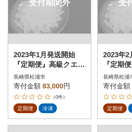
受付期間外
受
2023年1月発送開始
2023年
『定期便』高級クエと
『定期便
高級とらふぐ「毎月
高級とら
長崎県松浦市
長崎県松浦
お届け」Aコース全3
お届け」
寄付金額
83,000
円
寄付金額
回
回
（0件）
定期便
冷凍
定期便