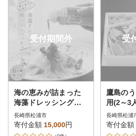
受付期間外
受
海の恵みが詰まった
鷹島の
海藻ドレッシングと
用(2～3
鯛のカルパッチョセ
長崎県松浦市
長崎県松浦
ット6人前
寄付金額
15,000
円
寄付金額