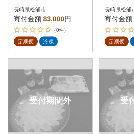
高級とらふぐ「毎月
高級とら
長崎県松浦市
長崎県松浦
お届け」Aコース全3
お届け」
寄付金額
83,000
円
寄付金額
回
回
（0件）
定期便
冷凍
定期便
受付期間外
受