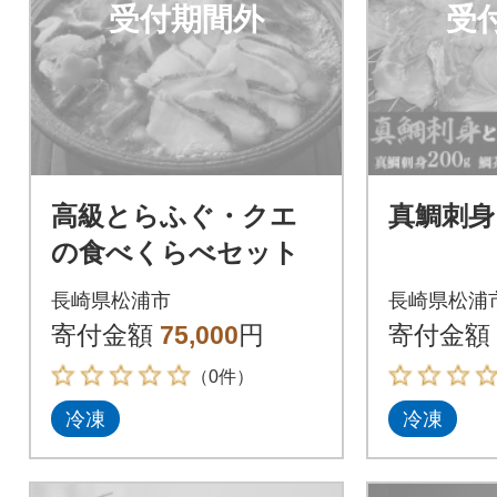
受付期間外
受
高級とらふぐ・クエ
真鯛刺身
の食べくらべセット
長崎県松浦市
長崎県松浦
寄付金額
75,000
円
寄付金額
（0件）
冷凍
冷凍