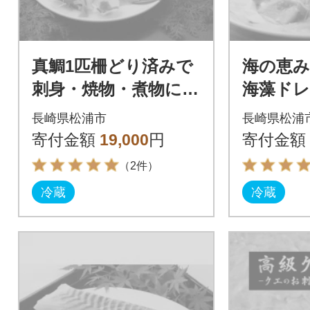
真鯛1匹柵どり済みで
海の恵
刺身・焼物・煮物に扱
海藻ド
いやすさ抜群!【よか
鯛のカ
長崎県松浦市
長崎県松浦
鯛バイ約1.2kg】!
ット6人
寄付金額
19,000
円
寄付金額
（2件）
冷蔵
冷蔵