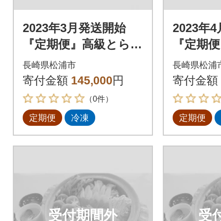
2023年3月発送開始
2023年
『定期便』高級とらふ
『定期便
ぐと高級クエ「毎月
ぐと高級
長崎県松浦市
長崎県松浦
お届け」Bコース全3
お届け」
寄付金額
145,000
円
寄付金額
回
回
（0件）
定期便
冷凍
定期便
受付期間外
受