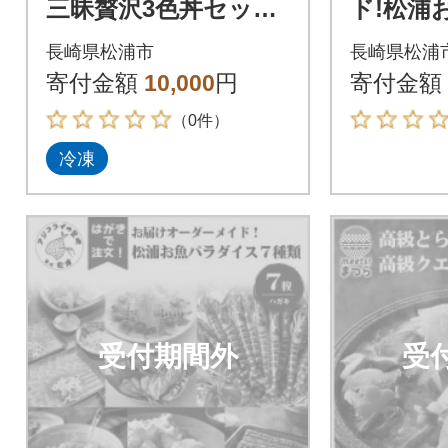
三昧贅沢3色丼セッ
ド!松浦
ト 100g×4パック
スDX(1
長崎県松浦市
長崎県松浦
寄付金額
10,000
円
寄付金額
（0件）
冷凍
受付期間外
受