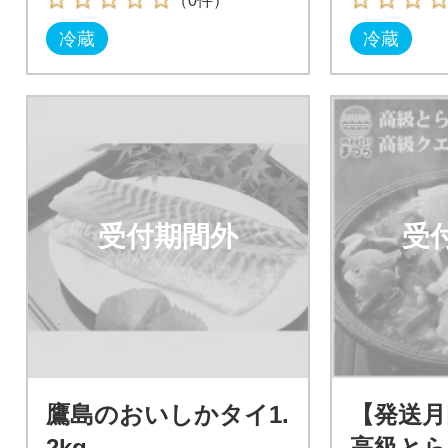
（0件）
冷蔵
冷蔵
受付期間外
受
鷹島のおいしかタイ1.
【発送月
2kg
高級と