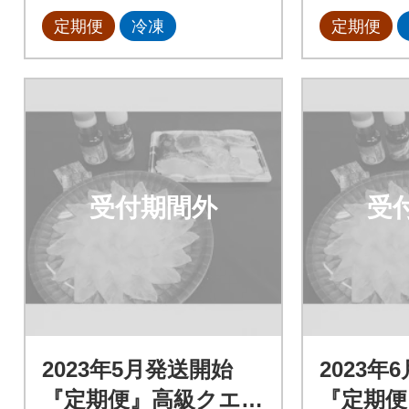
定期便
冷凍
定期便
受付期間外
受
2023年5月発送開始
2023年
『定期便』高級クエと
『定期便