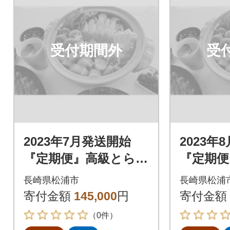
受付期間外
受
2023年7月発送開始
2023年
『定期便』高級とらふ
『定期便
ぐと高級クエ「毎月
ぐと高級
長崎県松浦市
長崎県松浦
お届け」Bコース全3
お届け」
寄付金額
145,000
円
寄付金額
回
回
（0件）