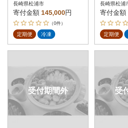
ぐと高級クエ「毎月
ぐと高級
長崎県松浦市
長崎県松浦
お届け」Bコース全3
お届け」
寄付金額
145,000
円
寄付金額
回
回
（0件）
定期便
冷凍
定期便
受付期間外
受