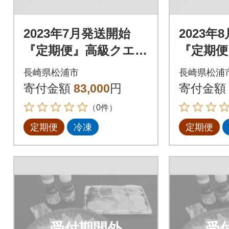
2023年7月発送開始
2023年
『定期便』高級クエと
『定期便
高級とらふぐ「毎月
高級とら
長崎県松浦市
長崎県松浦
お届け」Aコース全3
お届け」
寄付金額
83,000
円
寄付金額
回
回
（0件）
定期便
冷凍
定期便
受付期間外
受