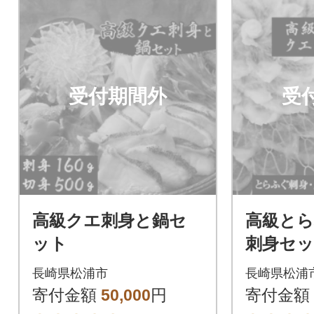
受付期間外
受
高級クエ刺身と鍋セ
高級と
ット
刺身セ
長崎県松浦市
長崎県松浦
寄付金額
50,000
円
寄付金額