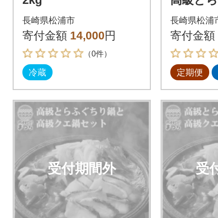
と高級
長崎県松浦市
長崎県松浦
全4回
寄付金額
14,000
円
寄付金額
（0件）
冷蔵
定期便
受付期間外
受