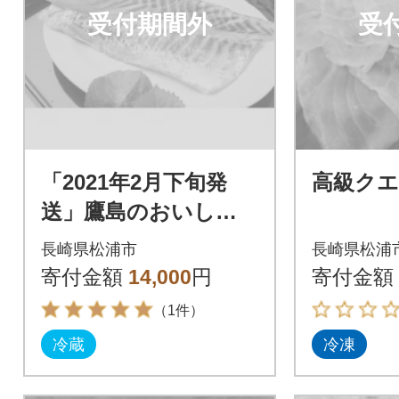
受付期間外
受
「2021年2月下旬発
高級クエ
送」鷹島のおいしか
タイ(約1.2kg)
長崎県松浦市
長崎県松浦
寄付金額
14,000
円
寄付金額
（1件）
冷蔵
冷凍