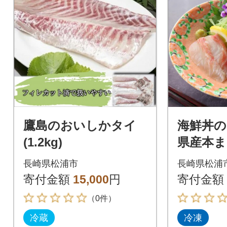
鷹島のおいしかタイ
海鮮丼の
(1.2kg)
県産本ま
仕立ての
長崎県松浦市
長崎県松浦
ト2種30
寄付金額
15,000
円
寄付金額
（0件）
冷蔵
冷凍