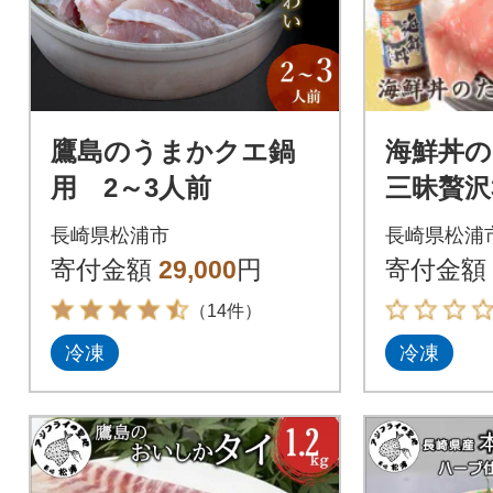
鷹島のうまかクエ鍋
海鮮丼の
用 2～3人前
三昧贅沢
100g×
長崎県松浦市
長崎県松浦
寄付金額
29,000
円
寄付金額
（14件）
冷凍
冷凍