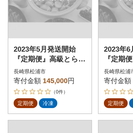
2023年5月発送開始
2023年
『定期便』高級とらふ
『定期便
ぐと高級クエ「毎月
ぐと高級
長崎県松浦市
長崎県松浦
お届け」Bコース全3
お届け」
寄付金額
145,000
円
寄付金額
回
回
（0件）
定期便
冷凍
定期便