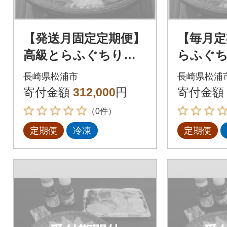
【発送月固定定期便】
【毎月定
高級とらふぐちり鍋
らふぐ
と高級クエ鍋セット
クエ鍋セ
長崎県松浦市
長崎県松浦
全6回
寄付金額
312,000
円
寄付金額
（0件）
定期便
冷凍
定期便