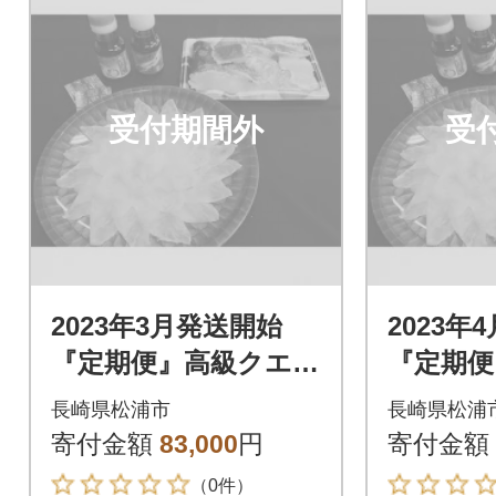
受付期間外
受
2023年3月発送開始
2023年
『定期便』高級クエと
『定期便
高級とらふぐ「毎月
高級とら
長崎県松浦市
長崎県松浦
お届け」Aコース全3
お届け」
寄付金額
83,000
円
寄付金額
回
回
（0件）