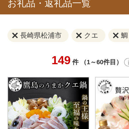
お礼品・返礼品一覧
長崎県松浦市
クエ
鯛
149
件 （1～60件目）