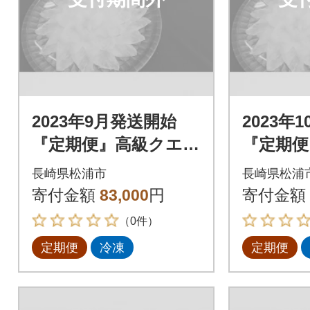
2023年9月発送開始
2023年
『定期便』高級クエと
『定期便
高級とらふぐ「毎月
高級とら
長崎県松浦市
長崎県松浦
お届け」Aコース全3
お届け」
寄付金額
83,000
円
寄付金額
回
回
（0件）
定期便
冷凍
定期便