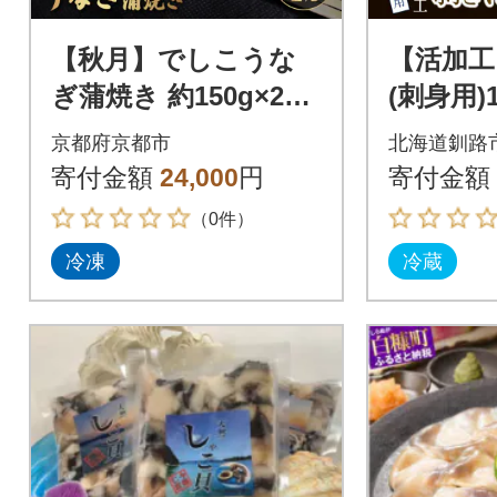
【秋月】でしこうな
【活加工
ぎ蒲焼き 約150g×2尾|
(刺身用)1
京都 うなぎ 人気セッ
後)×3袋
京都府京都市
北海道釧路
ト 贅沢 グルメ おすす
き貝
寄付金額
24,000
円
寄付金額
め
（0件）
冷凍
冷蔵