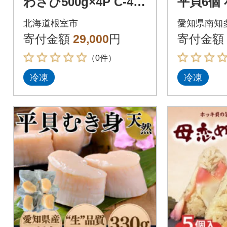
わさび500g×4P C-460
平貝6個
01
北海道根室市
愛知県南知
寄付金額
29,000
円
寄付金額
（0件）
冷凍
冷凍