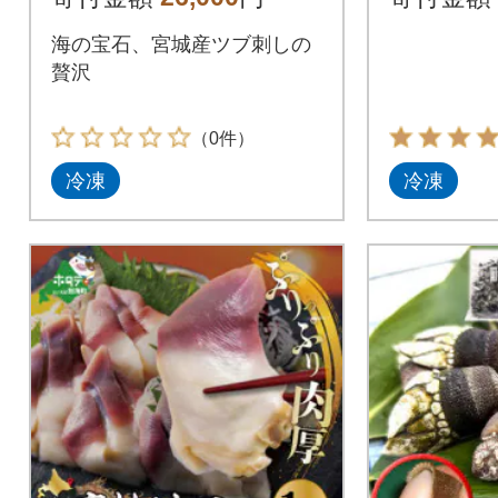
酒の肴
海の宝石、宮城産ツブ刺しの
贅沢
（0件）
冷凍
冷凍