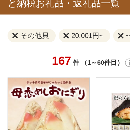
と納税お礼品・返礼品一覧
その他貝
20,001円~
~
167
件 （1～60件目）