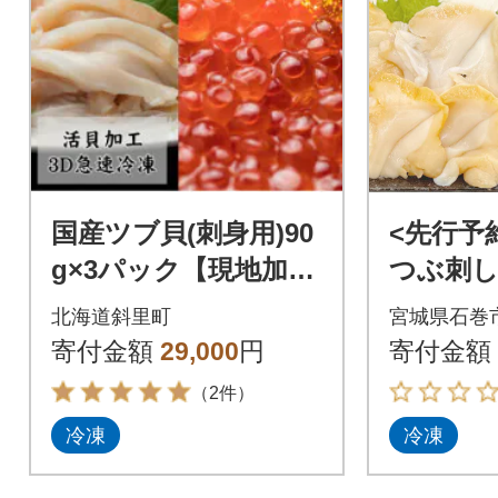
国産ツブ貝(刺身用)90
<先行予
g×3パック【現地加工
つぶ刺し 
品】と鮭卵いくら醤油
ツブ刺し
北海道斜里町
宮城県石巻
漬け200g×1箱
単調理 
寄付金額
29,000
円
寄付金額
（2件）
冷凍
冷凍