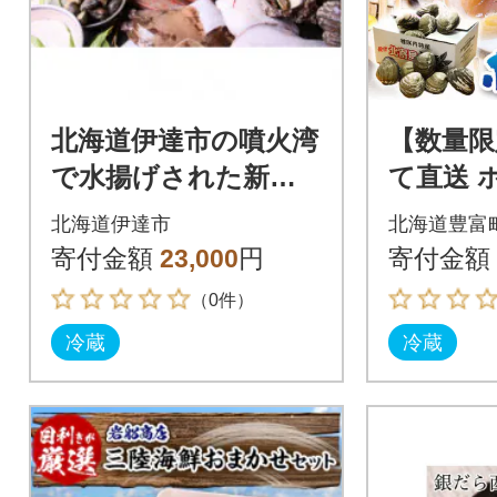
北海道伊達市の噴火湾
【数量限
で水揚げされた新鮮
て直送 
海鮮 BOX 3～5種セッ
g
北海道伊達市
北海道豊富
ト
寄付金額
23,000
円
寄付金額
（0件）
冷蔵
冷蔵