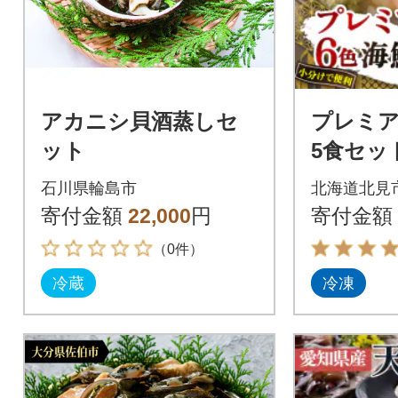
アカニシ貝酒蒸しセ
プレミア
ット
5食セッ
ニ、ウ
石川県輪島市
北海道北見
ホタテ
寄付金額
22,000
円
寄付金額
キ】北見
（0件）
冷蔵
冷凍