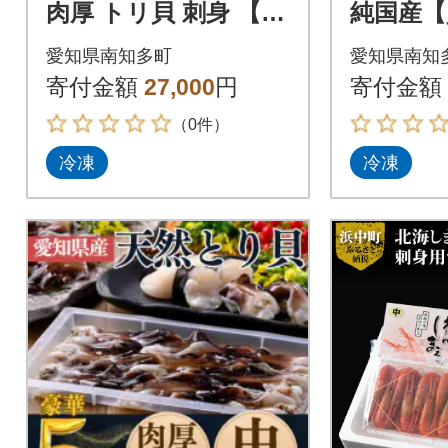
肉厚 トリ貝 刺身 【小
純国産【
12枚入り】6セット 岬
天然 平貝
愛知県南知多町
愛知県南知
だより
袋セット
寄付金額
27,000
円
寄付金額
（0件）
冷凍
冷凍