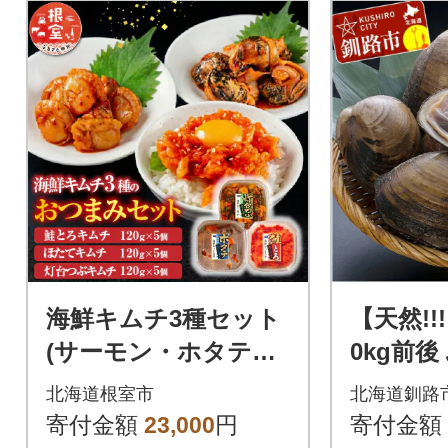
海鮮キムチ3種セット
【天然!!
(サーモン・ホタテ・
0kg前
灯台つぶ) B-09039
貝 F4F-0
北海道根室市
北海道釧路
寄付金額
23,000
円
寄付金額