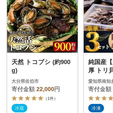
天然 トコブシ (約900
純国産【
g)
厚 トリ貝
枚入り】
大分県佐伯市
愛知県南知
より
寄付金額
22,000
円
寄付金額
（1件）
冷蔵
冷凍