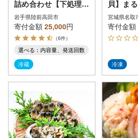
詰め合わせ【下処理
貝】まる
済】(4～5人用) 魚 鮮
入り|21_
岩手県陸前高田市
宮城県名取
魚 海鮮 貝 天然 刺身
寄付金額
25,000
円
寄付金額
旬 三陸産
（6件）
選べる：内容量、発送回数
冷蔵
冷凍