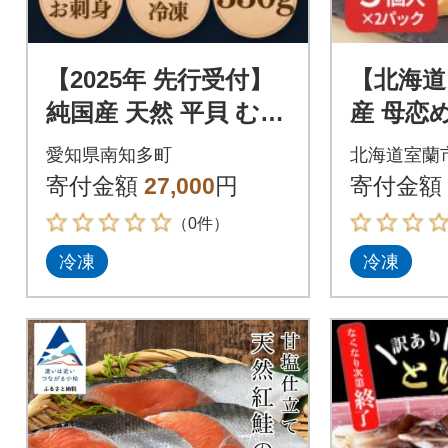
【2025年 先行受付】
【北海道
純国産 天然 平貝 むき
産 母恋
身 セット 約330g 岬
の炊き
愛知県南知多町
北海道室蘭
だより
にぎり(
寄付金額
27,000
円
寄付金額
2パック
（0件）
冷凍
冷凍