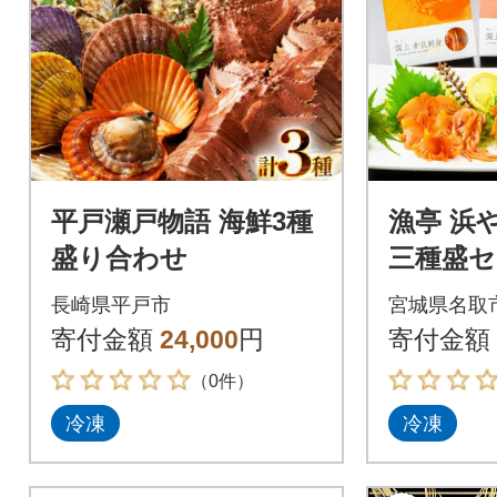
平戸瀬戸物語 海鮮3種
漁亭 浜
盛り合わせ
三種盛セ
う、刺身
長崎県平戸市
宮城県名取
食材|21_
寄付金額
24,000
円
寄付金額
（0件）
冷凍
冷凍