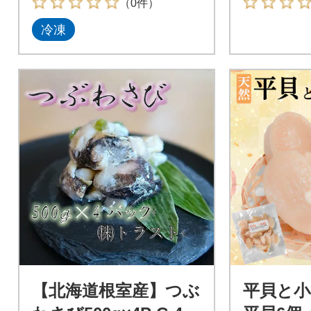
（0件）
冷凍
【北海道根室産】つぶ
平貝と