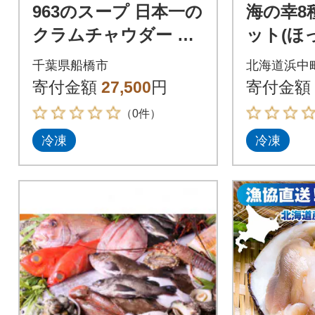
963のスープ 日本一の
海の幸8
クラムチャウダー 船
ット(ほ
橋にんじんポタージ
ま・時鮭
千葉県船橋市
北海道浜中
ュ 2種 5袋 スープセッ
こ・ほっき
寄付金額
27,500
円
寄付金額
ト
-115
（0件）
冷凍
冷凍