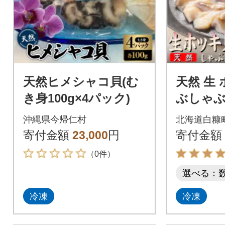
天然ヒメシャコ貝(む
天然 生
き身100g×4パック)
ぶしゃぶ
人前
沖縄県今帰仁村
北海道白糠
寄付金額
23,000
円
寄付金額
（0件）
選べる：
冷凍
冷凍