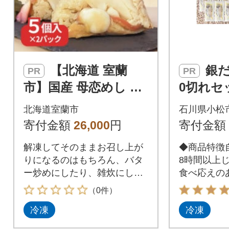
【北海道 室蘭
銀だら西京漬け 1
PR
PR
市】国産 母恋めし ホ
0切れセ
ッキ貝の炊き込みご
冷凍銀だ
北海道室蘭市
石川県小松
飯のおにぎり(冷凍)5
京焼
寄付金額
26,000
円
寄付金額
個入り×2パック
解凍してそのままお召し上が
◆商品特徴
りになるのはもちろん、バタ
8時間以上
ー炒めにしたり、雑炊にした
食べ応えの
りとアレンジ自在!
す。
（0件）
冷凍
冷凍