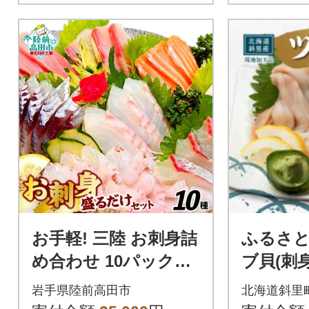
お手軽! 三陸 お刺身詰
ふるさと
め合わせ 10パックセ
ブ貝(刺身
ット 魚種おまかせ 海
ック【現
岩手県陸前高田市
北海道斜里
鮮丼 寿司 魚 貝 冷凍 C