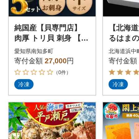
純国産【貝専門店】
【北海道
肉厚 トリ貝 刺身 【中
るはまの
9枚入り】5セット 岬
ット(え
愛知県南知多町
北海道浜中
だより
貝・つぶ
寄付金額
27,000
円
寄付金額
H0001-1
（0件）
冷凍
冷凍