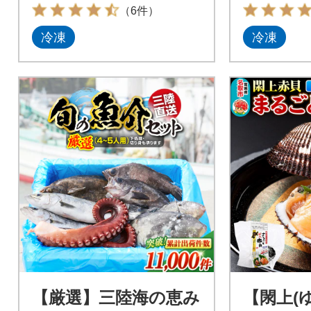
（6件）
冷凍
冷凍
【厳選】三陸海の恵み
【閖上(