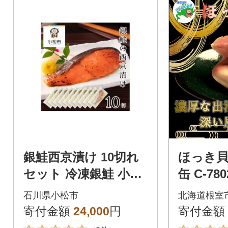
銀鮭西京漬け 10切れ
ほっき貝水
セット 冷凍銀鮭 小分
缶 C-780
け 西京焼
石川県小松市
北海道根室
寄付金額
24,000
円
寄付金額