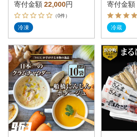
りさば
0個)
寄付金額
22,000
円
寄付金額
（0件）
冷凍
冷蔵