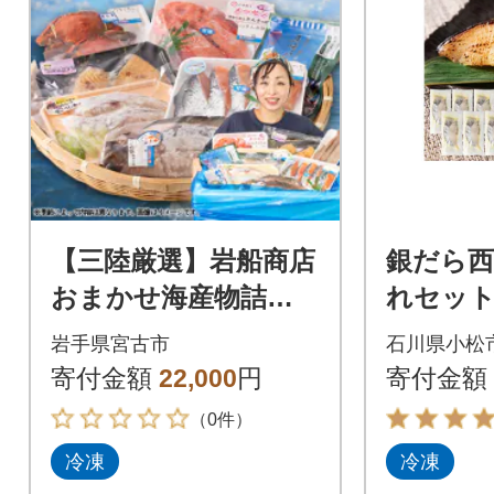
【三陸厳選】岩船商店
銀だら西
おまかせ海産物詰め
れセット
合わせセット
銀だら 
岩手県宮古市
石川県小松
寄付金額
22,000
円
寄付金額
（0件）
冷凍
冷凍