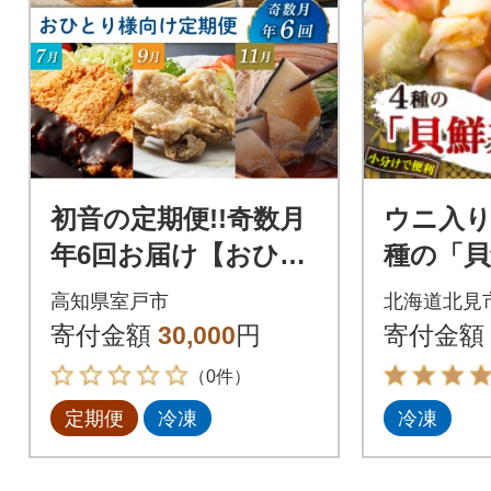
初音の定期便!!奇数月
ウニ入り
年6回お届け【おひと
種の「貝
り様向け】
ット【
高知県室戸市
北海道北見
ブ貝、
寄付金額
30,000
円
寄付金額
に】小分
（0件）
定期便
冷凍
冷凍