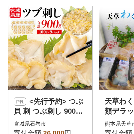
<先行予約> つぶ
天草わく
PR
貝 刺 つぶ刺し 900g
類デラッ
ツブ貝 ツブ刺し おつ
わび、
宮城県石巻市
熊本県天草
まみ 簡単調理 小分け
など)_S0
寄付金額
26,000
円
寄付金額