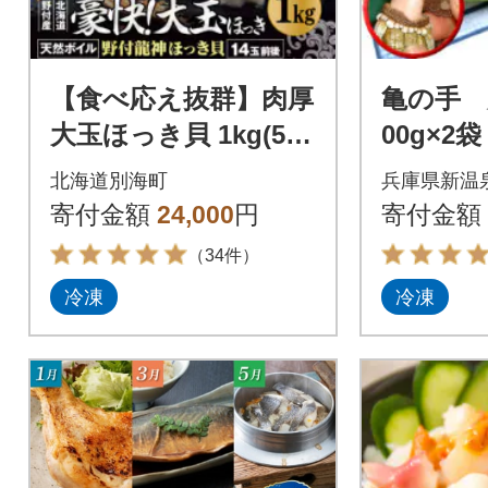
【食べ応え抜群】肉厚
亀の手 
大玉ほっき貝 1kg(500
00g×2
g×2) 満足 大サイズ 天
庫県新
北海道別海町
兵庫県新温
然ボイル北海道野付産
寄付金額
24,000
円
寄付金額
（34件）
冷凍
冷凍