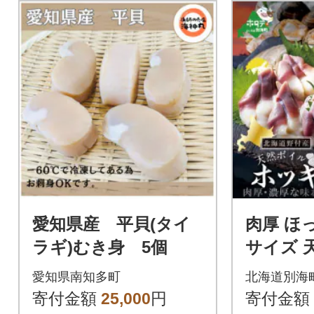
愛知県産 平貝(タイ
肉厚 ほっ
ラギ)むき身 5個
サイズ 
北海道 
愛知県南知多町
北海道別海
済 別海
寄付金額
25,000
円
寄付金額