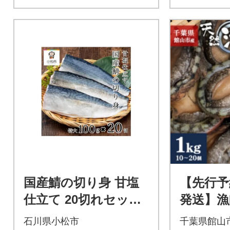
国産鯖の切り身 甘塩
【先行予
仕立て 20切れセット
発送】漁
小分け 冷凍サバ 骨取
活トコブシ
石川県小松市
千葉県館山