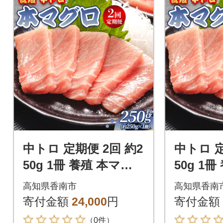
中トロ 定期便 2回 約2
中トロ 定
50g 1冊 養殖 本マグ
50g 1
ロ 合計500g Woo-002
ロ 合計1.
高知県香南市
高知県香南
7
29
寄付金額
24,000
円
寄付金額
（0件）