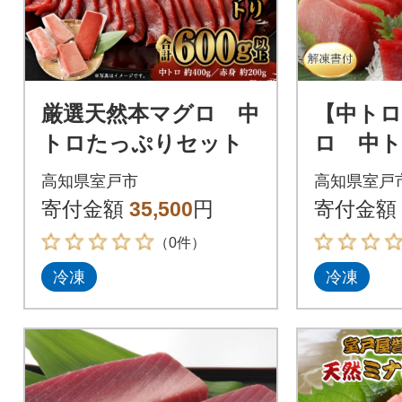
厳選天然本マグロ 中
【中トロ
トロたっぷりセット
ロ 中
【解凍書
高知県室戸市
高知県室戸
寄付金額
35,500
円
寄付金額
（0件）
冷凍
冷凍