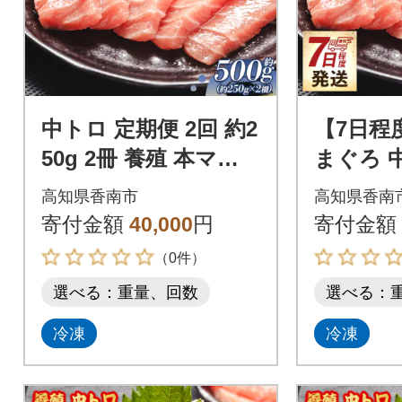
中トロ 定期便 2回 約2
【7日程
50g 2冊 養殖 本マグ
まぐろ 中
ロ 合計1kg Woo-0022
2冊 養殖
高知県香南市
高知県香南
ク oo-00
寄付金額
40,000
円
寄付金額
（0件）
選べる：重量、回数
選べる：
冷凍
冷凍