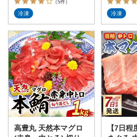
（5件）
冷凍
冷凍
高豊丸 天然本マグロ
【7日程