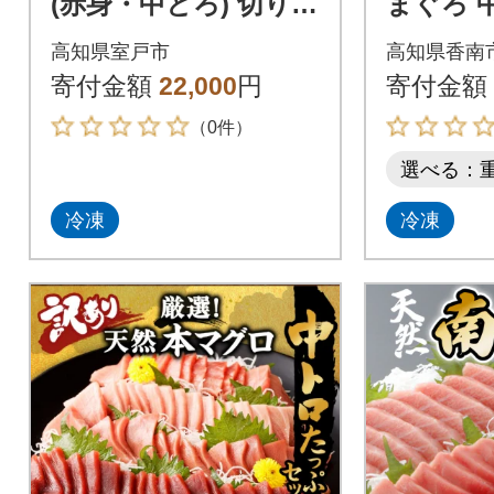
(赤身・中とろ) 切り落
まぐろ 中
とし 100g×10パック
1冊 養殖 
高知県室戸市
高知県香南
1kg
寄付金額
22,000
円
寄付金額
（0件）
選べる：
冷凍
冷凍