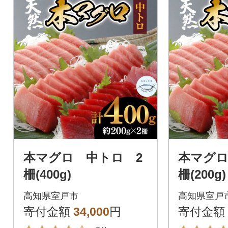
本マグロ 中トロ 2
本マグロ
柵(400g)
柵(200g)
高知県室戸市
高知県室戸
寄付金額
34,000
円
寄付金額