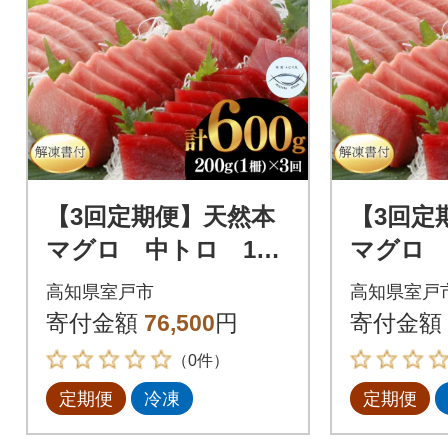
【3回定期便】天然本
【3回定
マグロ 中トロ 1
マグロ 
柵 解凍書付 海鮮 魚
柵 解凍
高知県室戸市
高知県室戸
介 鮪 惣菜 冷凍 クロ
介 鮪 惣
寄付金額
76,500
円
寄付金額
マグロ まぐろ
マグロ 
（0件）
定期便
冷凍
定期便