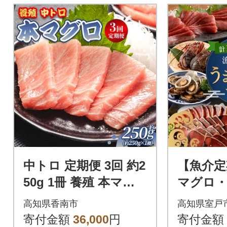
中トロ 定期便 3回 約2
【魚介定
50g 1冊 養殖 本マグ
マグロ
ロ 合計750g Woo-002
かつお
高知県香南市
高知県室戸
8
介類加工
寄付金額
36,000
円
寄付金額