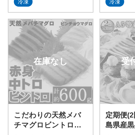
冷凍
冷凍
在庫なし
受
こだわりの天然メバ
定期便(
チマグロビントロセ
島県産黒
ット メバチマグロ
肉・まぐ