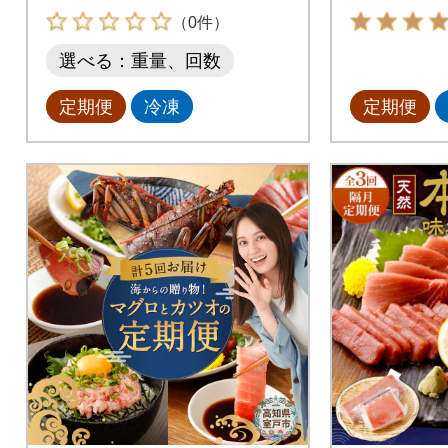
セット定
（0件）
選べる：重量、回数
定期便
冷凍
定期便