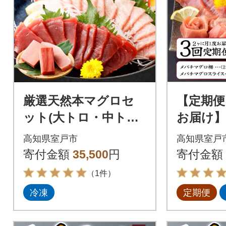
厳選天然本マグロセ
【定期便
ット(大トロ・中ト
お届け
ロ・赤身の食べ比べ3
マグロ中
高知県室戸市
高知県室戸
種セット)
00g
寄付金額
35,500
円
寄付金額
（1件）
冷凍
定期便