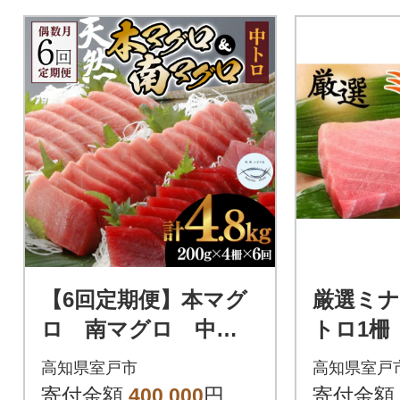
【6回定期便】本マグ
厳選ミ
ロ 南マグロ 中ト
トロ1柵
ロ 各2柵 偶数月に
高知県室戸市
高知県室戸
お届け
寄付金額
400,000
円
寄付金額