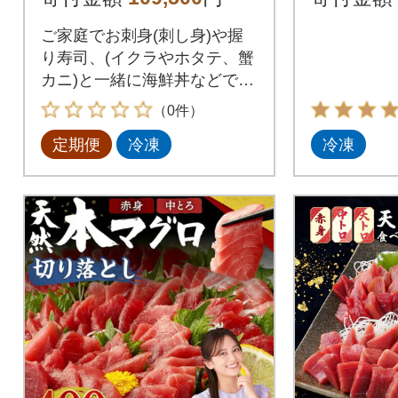
クロマグロ まぐ
お手軽調
ご家庭でお刺身(刺し身)や握
り寿司、(イクラやホタテ、蟹
カニ)と一緒に海鮮丼などでお
召し上がりください。
（0件）
定期便
冷凍
冷凍