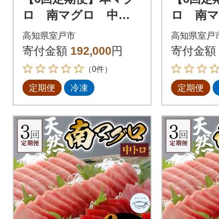
ロ 南マグロ 中ト
ロ 南
ロ 各1柵 奇数月に
ロ 各1
高知県室戸市
高知県室戸
お届け
お届け
寄付金額
192,000
円
寄付金額
（0件）
定期便
冷凍
定期便