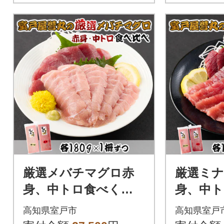
厳選メバチマグロ赤
厳選ミ
身、中トロ食べくら
身、中
べ【誉丸】
べ【誉丸
高知県室戸市
高知県室戸