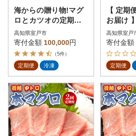
海からの贈り物!マグ
【 定期便
ロとカツオの定期便
お届け 
【5回お届け】【コロ
ド産天然
高知県室戸市
高知県室戸
ナ支援 訳あり】
わいセ
寄付金額
100,000
円
寄付金額
（5件）
定期便
冷凍
定期便