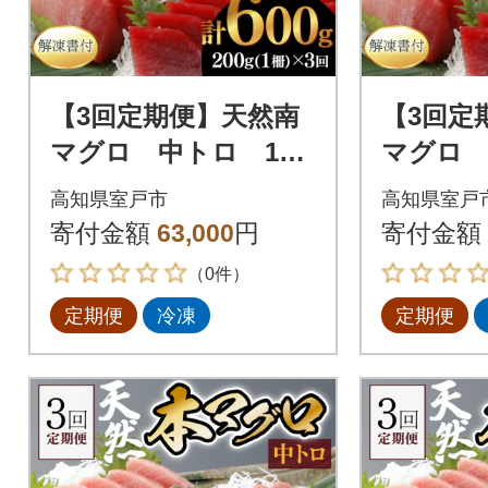
【3回定期便】天然南
【3回定
マグロ 中トロ 1
マグロ 
柵 解凍書付 海鮮 魚
柵 解凍
高知県室戸市
高知県室戸
介 鮪 惣菜 冷凍 ミナ
介 鮪 惣
寄付金額
63,000
円
寄付金額
ミマグロ
ミマグ
（0件）
定期便
冷凍
定期便