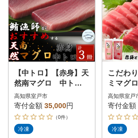
【中トロ】【赤身】天
こだわ
然南マグロ 中トロ2
ミマグ
柵 赤身1柵
ナミマ
高知県室戸市
高知県室戸
身各1柵
寄付金額
35,000
円
寄付金額
（0件）
冷凍
冷凍