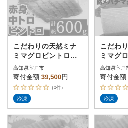
こだわりの天然ミナ
こだわ
ミマグロビントロセ
ミマグ
ット ミナミマグロ
チマグ
高知県室戸市
高知県室戸
中トロ赤身各1柵 ビ
セット 
寄付金額
39,500
円
寄付金額
ントロ1柵
（0件）
冷凍
冷凍