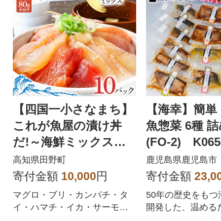
【四国一小さなまち】
【海幸】簡単
これが魚屋の漬け丼
魚惣菜 6種 
だ!～海鮮ミックス～8
(FO-2) K065
0g×10パック
高知県田野町
鹿児島県鹿児島市
寄付金額
10,000
円
寄付金額
23,0
マグロ・ブリ・カンパチ・タ
50年の歴史をもつ
イ・ハマチ・イカ・サーモン
開発した、温める
から4種類程度を一度に楽しめ
なお惣菜6種類セ