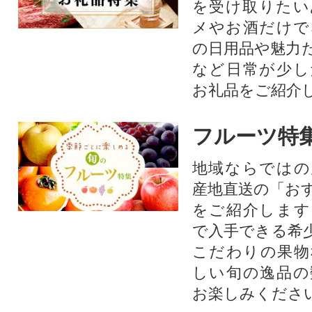
を受け取りたい
メやお酒だけで
の日用品や魅力
など日常が少し
お礼品をご紹介
フルーツ特
地域ならではの
産地直送の「お
をご紹介します
で入手できる希
こだわりの果物
しい旬の逸品の
お楽しみくださ