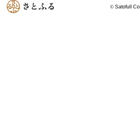
©
Satofull Co.