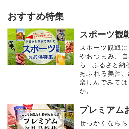
るようミックスして漬け丼に
しました!
おすすめ特集
スポーツ観
スポーツ観戦に
やおつまみ。自
ら「ふるさと納
あふれる美酒、
楽しんでみては
か。
プレミアム
せっかくならち