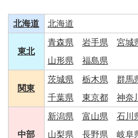
ださい。
コンビーフなど老
イイジマの人気の
北海道
北海道
青森県
岩手県
宮城
東北
山形県
福島県
茨城県
栃木県
群馬
関東
千葉県
東京都
神奈
新潟県
富山県
石川
中部
山梨県
長野県
岐阜