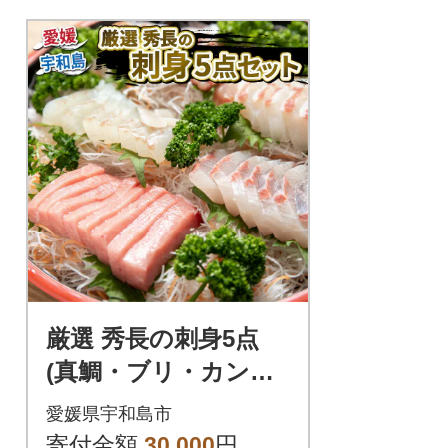
ホタテ、カニ、ウニと一緒に
海鮮丼などでお楽しみいただ
けます。小分けにしており、
お手軽におかずにできるのも
嬉しいポイント。200000円
厳選 秀長の刺身5点
(真鯛・ブリ・カンパ
チ・ヒラメ・本マグ
愛媛県宇和島市
ロ) 秀長水産 D030-01
寄付金額
30,000
円