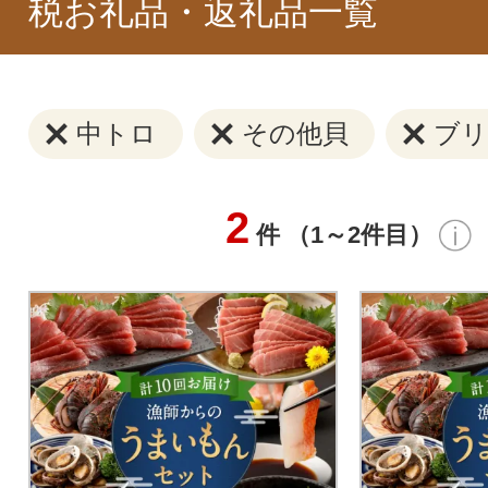
税お礼品・返礼品一覧
中トロ
その他貝
ブリ
2
件 （1～2件目）