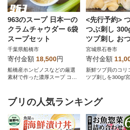
963のスープ 日本一の
<先行予約> 
クラムチャウダー 6袋
つぶ刺し 300
スープセット
ツブ刺し おつ
単調理 小分け
千葉県船橋市
宮城県石巻市
寄付金額
18,500
円
寄付金額
11,0
船橋産ホンビノスなどの厳選
新鮮ツブ貝のコリ
素材で作った濃厚スープ コク
ツブ刺しを300g!
のある出汁がおいしいクラム
んだ、濃厚な旨味
チャウダー
いに広がるツブを
かずで、酒の肴で
ブリの人気ランキング
能。