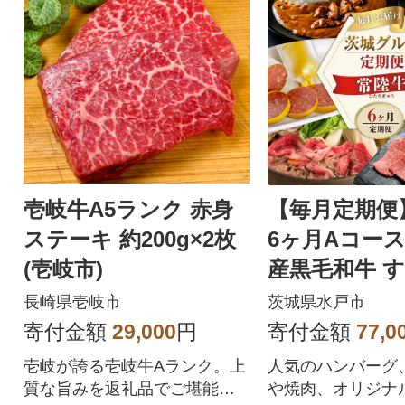
壱岐牛A5ランク 赤身
【毎月定期便
ステーキ 約200g×2枚
6ヶ月Aコース
(壱岐市)
産黒毛和牛 
焼肉 ハンバー
長崎県壱岐市
茨城県水戸市
ーなど全6回
寄付金額
29,000
円
寄付金額
77,0
壱岐が誇る壱岐牛Aランク。上
人気のハンバーグ
質な旨みを返礼品でご堪能く
や焼肉、オリジナ