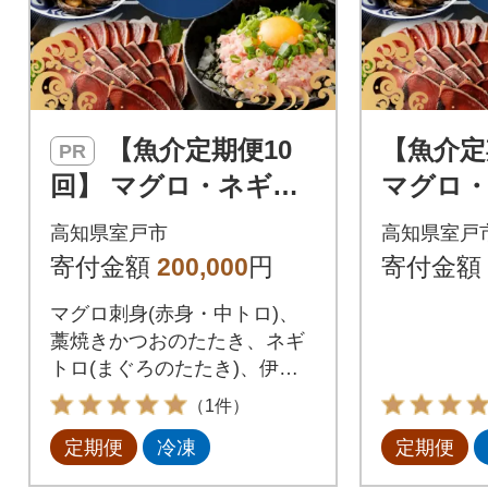
【魚介定期便10
【魚介定
PR
回】 マグロ・ネギト
マグロ
ロ・かつおのたた
かつお
高知県室戸市
高知県室戸
き・魚介類加工品など
介類加工
寄付金額
200,000
円
寄付金額
の海鮮セット定期便
セット定
マグロ刺身(赤身・中トロ)、
訳あり
藁焼きかつおのたたき、ネギ
トロ(まぐろのたたき)、伊勢
海老、金目鯛など高知県室戸
（1件）
市の人気の海鮮を10回定期便
定期便
冷凍
定期便
でお届け!マグロ丼やネギトロ
丼の他、サーモンやイクラ、