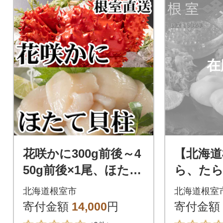
在
花咲かに300g前後～4
【北海道
50g前後×1尾、ほたて
ら、た
貝柱200g A-70063
咲がに
北海道根室市
北海道根室
ーモン D-
寄付金額
14,000
円
寄付金額