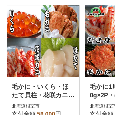
毛かに・いくら・ほ
毛かに1
たて貝柱・花咲カニ
0g×2P
むき身セット D-7003
1P・花
北海道根室市
北海道根室
8
00g×1P 
寄付金額
58,000
円
寄付金額