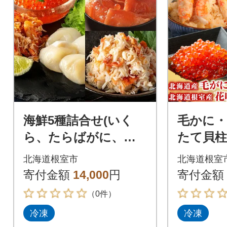
海鮮5種詰合せ(いく
毛かに
ら、たらばがに、花
たて貝柱
咲がに、ほたて、サ
むき身セッ
北海道根室市
北海道根室
ーモン) A-42139
6
寄付金額
14,000
円
寄付金額
（0件）
冷凍
冷凍