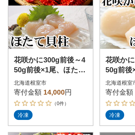
花咲かに300g前後～4
花咲かに
50g前後×1尾、ほたて
50g前
貝柱200g A-36063
貝柱200g
北海道根室市
北海道根室
寄付金額
14,000
円
寄付金額
（0件）
冷凍
冷凍