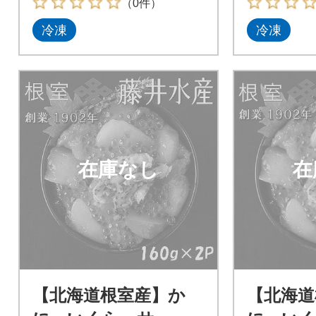
（0件）
冷凍
冷凍
在庫なし
在
【北海道根室産】か
【北海道