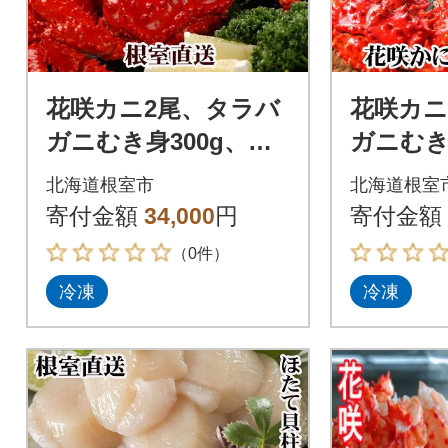
花咲カニ2尾、タラバ
花咲カニ
ガニむき身300g、ホ
ガニむき
タテ貝柱500g F-3000
タテ貝柱50
北海道根室市
北海道根室
6
6
寄付金額
34,000
円
寄付金額
（0件）
冷凍
冷凍