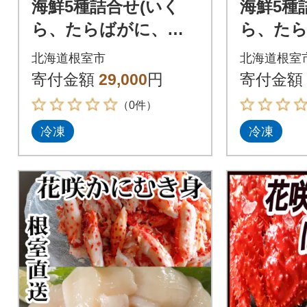
海鮮5種詰合せ(いく
海鮮5種
ら、たらばがに、花
ら、た
咲がに、ほたて、サ
咲がに
北海道根室市
北海道根室
ーモン) C-42099
ーモン) B
寄付金額
29,000
円
寄付金額
（0件）
冷凍
冷凍