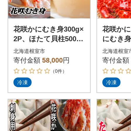
花咲かにむき身300g×
花咲かに
2P、ほたて貝柱500g×
にむき身3
2P D-76006
ほたて貝柱
北海道根室市
北海道根室
-76002
寄付金額
58,000
円
寄付金額
（0件）
冷凍
冷凍