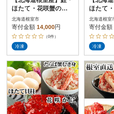
ほたて・花咲蟹のシ
ほたて
チュー3P A-43015
チュー3P 
北海道根室市
北海道根室
寄付金額
14,000
円
寄付金額
（0件）
冷凍
冷凍