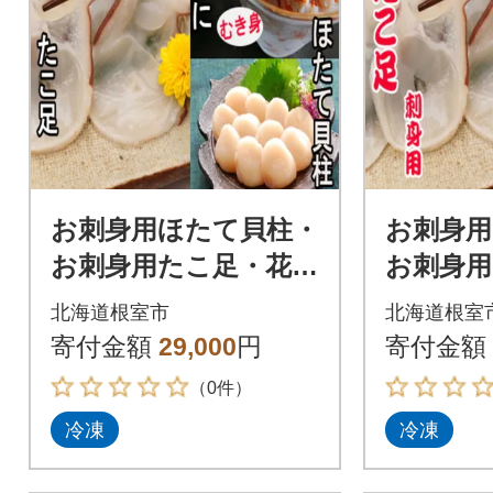
お刺身用ほたて貝柱・
お刺身用
お刺身用たこ足・花咲
お刺身用
かにむき身セット C-3
かにむき
北海道根室市
北海道根室
0040
6040
寄付金額
29,000
円
寄付金額
（0件）
冷凍
冷凍