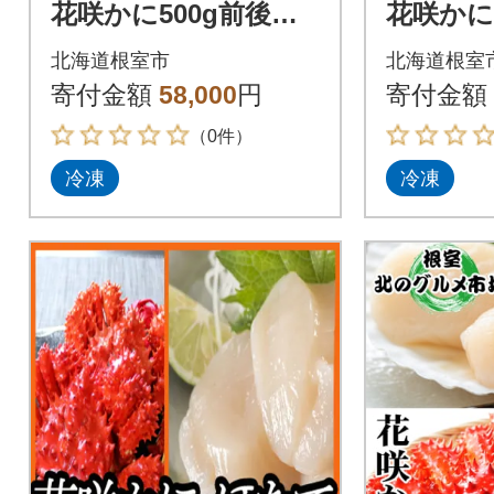
花咲かに500g前後～6
花咲かに
50g前後×5尾 D-36027
50g前後×
北海道根室市
北海道根室
寄付金額
58,000
円
寄付金額
（0件）
冷凍
冷凍