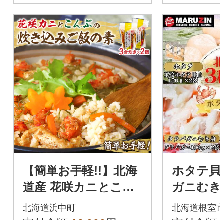
【簡単お手軽!!】北海
ホタテ
道産 花咲カニとこん
ガニむ
ぶの炊き込みご飯の
ニむき身 B
北海道浜中町
北海道根室
素(3合炊き×2個)_H00