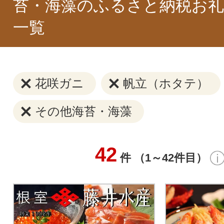
苔・海藻のふるさと納税お礼
一覧
花咲ガニ
帆立（ホタテ）
その他海苔・海藻
42
件 （1～42件目）