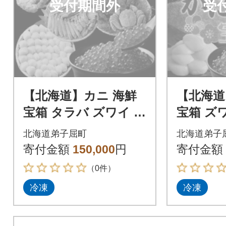
受付期間外
受
【北海道】カニ 海鮮
【北海道
宝箱 タラバ ズワイ し
宝箱 ズ
ゃぶ 毛蟹 花咲蟹 ホタ
蟹 花咲
北海道弟子屈町
北海道弟子
テ いくら 546
松前漬け 
寄付金額
150,000
円
寄付金額
（0件）
冷凍
冷凍