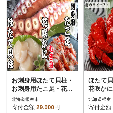
お刺身用ほたて貝柱・
ほたて貝柱
お刺身用たこ足・花咲
花咲かに
かにむき身セット C-7
50g前後×
北海道根室市
北海道根室
0040
寄付金額
29,000
円
寄付金額