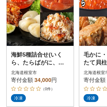
海鮮5種詰合せ(いく
毛かに
ら、たらばがに、花
たて貝柱
咲がに、ほたて、サ
むき身セッ
北海道根室市
北海道根室
ーモン) F-42019
4
寄付金額
34,000
円
寄付金額
（0件）
冷凍
冷凍