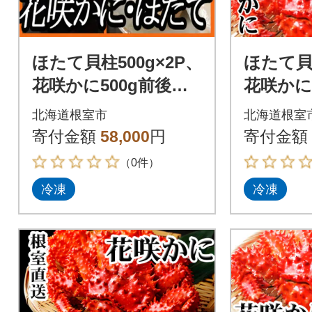
ほたて貝柱500g×2P、
ほたて貝柱
花咲かに500g前後～6
花咲かに
50g前後×5尾 D-70029
50g前後×
北海道根室市
北海道根室
寄付金額
58,000
円
寄付金額
（0件）
冷凍
冷凍