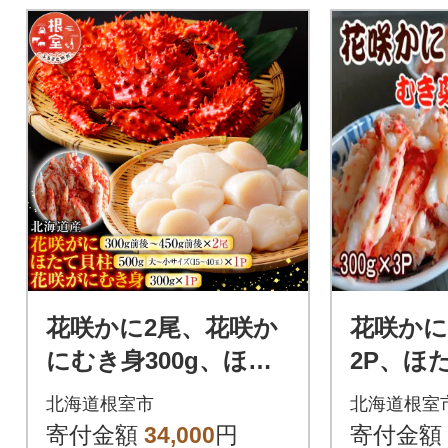
花咲かに2尾、花咲か
花咲かに
にむき身300g、ほた
2P、ほた
て貝柱500g F-30002
2Pセット 
北海道根室市
北海道根室
寄付金額
34,000
円
寄付金額