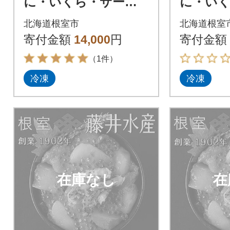
に・いくら・サーモ
に・い
ン・帆立パック160g×
ン・帆立
北海道根室市
北海道根室
2P A-42118
4P B-42
寄付金額
14,000
円
寄付金額
（1件）
冷凍
冷凍
在庫なし
在