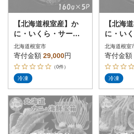
【北海道根室産】か
【北海道
に・いくら・サーモ
に・い
ン・帆立パック160g×
ン・帆立P
北海道根室市
北海道根室
5P C-42085
D-42062
寄付金額
29,000
円
寄付金額
（0件）
冷凍
冷凍