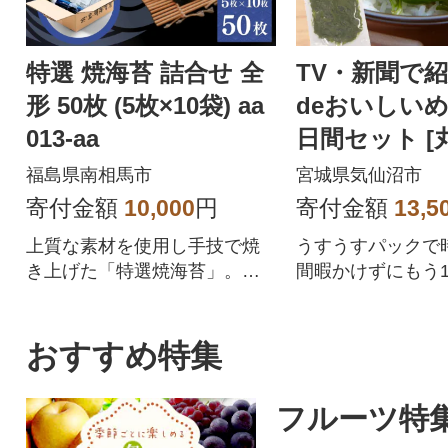
特選 焼海苔 詰合せ 全
TV・新聞で紹介
形 50枚 (5枚×10袋) aa
deおいしいめ
013-aa
日間セット [
20565504]
福島県南相馬市
宮城県気仙沼市
寄付金額
10,000
円
寄付金額
13,5
上質な素材を使用し手技で焼
うすうすパックで
き上げた「特選焼海苔」。香
間暇かけずにもう1品
りと旨味が広がる逸品です。
三陸 三陸産 雌株 
ブ タレ付き 冷蔵
おすすめ特集
フルーツ特