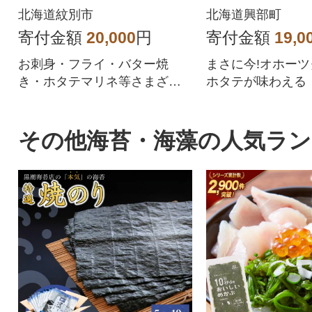
サイズ不揃い ★
北海道紋別市
北海道興部町
寄付金額
20,000
円
寄付金額
19,0
お刺身・フライ・バター焼
まさに今!オホー
き・ホタテマリネ等さまざま
ホタテが味わえる
な料理に使用出来ます。オホ
ーツク産のホタテは、稚貝(一
年貝)を放流してから4年間流氷
その他海苔・海藻の人気ラ
や水温の低い荒波の中で逞し
く育つ為、養殖とは、まった
く違い旨味が凝縮されており
食感も良いと言われておりま
す。食べ応え抜群のホタテを
ドドーンとたっぷり1kgを紋別
市よりお届け。パッケージは
チャック付きで保存に便利で
す!