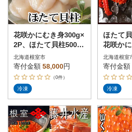
花咲かにむき身300g×
ほたて貝柱
2P、ほたて貝柱500g×
花咲かに
2Pセット D-70031
50g前後×
北海道根室市
北海道根室
寄付金額
58,000
円
寄付金額
（0件）
冷凍
冷凍