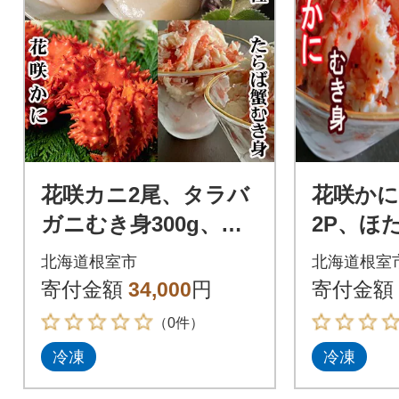
花咲カニ2尾、タラバ
花咲かに
ガニむき身300g、ホ
2P、ほた
タテ貝柱500g F-7000
2Pセット 
北海道根室市
北海道根室
6
寄付金額
34,000
円
寄付金額
（0件）
冷凍
冷凍