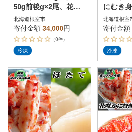
50g前後g×2尾、花咲
にむき身
かにむき身300g、ほ
て貝柱500
北海道根室市
北海道根室
たて500g F-36002
寄付金額
34,000
円
寄付金額
（0件）
冷凍
冷凍