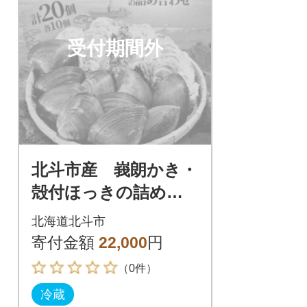
受付期間外
北斗市産 峩朗かき・
殻付ほっきの詰め合
わせ
北海道北斗市
寄付金額
22,000
円
（0件）
冷蔵