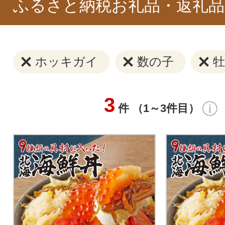
ふるさと納税お礼品・返礼品
ホッキガイ
数の子
牡
3
件 （1～3件目）