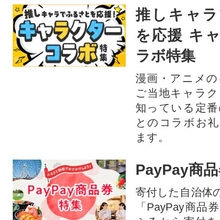
推しキャラ
を応援 キ
ラボ特集
漫画・アニメの
ご当地キャラク
知っている定番
とのコラボお礼
ます。​
PayPay商
寄付した自治体
「PayPay商