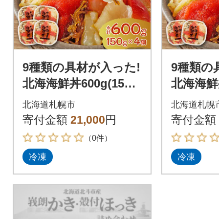
9種類の具材が入った!
9種類の
北海海鮮丼600g(150g
北海海鮮丼
×4個)_hs084-018
×2個)_hs
北海道札幌市
北海道札幌
寄付金額
21,000
円
寄付金額
（0件）
冷凍
冷凍