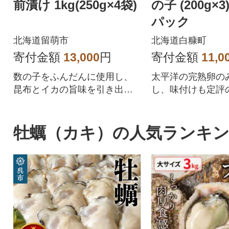
前漬け 1kg(250g×4袋)
の子 (200g×
パック
北海道留萌市
北海道白糠町
寄付金額
13,000
円
寄付金額
11,0
数の子をふんだんに使用し、
太平洋の完熟卵の
昆布とイカの旨味を引き出す
し、味付けも定評
秘伝のたれに漬け込みまし
した逸品です。
た。
牡蠣（カキ）の人気ランキ