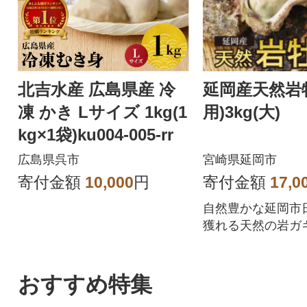
北吉水産 広島県産 冷
延岡産天然岩
凍 かき Lサイズ 1kg(1
用)3kg(大)
kg×1袋)ku004-005-rr
広島県呉市
宮崎県延岡市
寄付金額
10,000
円
寄付金額
17,0
自然豊かな延岡市
獲れる天然の岩ガ
厚で肉厚な身をお
さい。
おすすめ特集