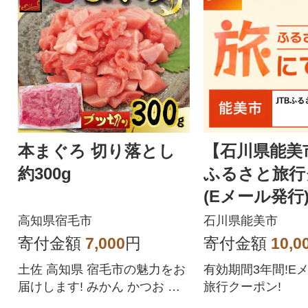
本まぐろ 切り落とし
【石川県能美市
約300g
ふるさと旅行
(Eメール発行)3
分
高知県宿毛市
石川県能美市
寄付金額
7,000
円
寄付金額
10,0
土佐 高知県 宿毛市の魅力をお
有効期間3年間!E
届けします! みかん かつお ま
旅行クーポン!
ぐろ の街より