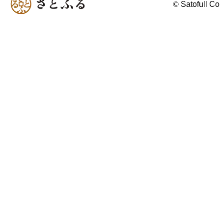
©
Satofull Co.