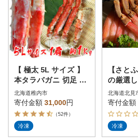
【 極太 5L サイズ 】
【さとふ
本タラバガニ 切足 1
の厳選
肩 1Kg -食通のあな
バ蟹・
北海道稚内市
北海道北見
たに- ボイル済
ション 合
寄付金額
31,000
円
寄付金額
ット
（52件）
冷凍
冷凍