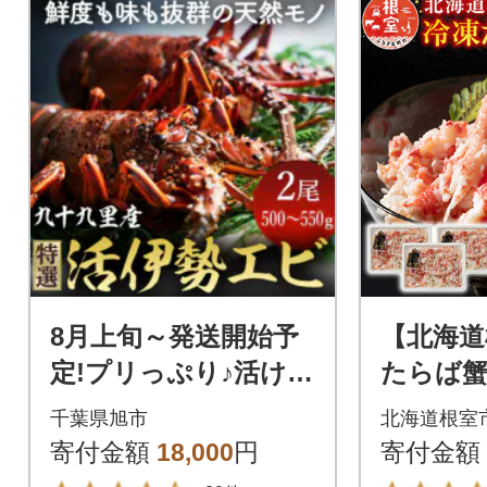
8月上旬～発送開始予
【北海道
定!プリっぷり♪活け伊
たらば蟹
勢海老2尾約500～550
3P A-54
千葉県旭市
北海道根室
g(1尾200g～350g)
寄付金額
18,000
円
寄付金額