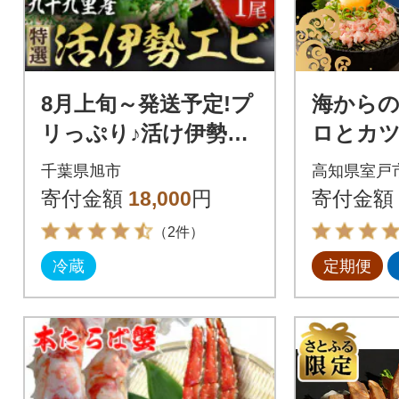
8月上旬～発送予定!プ
海からの
リっぷり♪活け伊勢海
ロとカ
老1尾400～500g
【5回お
千葉県旭市
高知県室戸
ナ支援 
寄付金額
18,000
円
寄付金額
（2件）
冷蔵
定期便