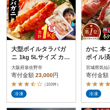
大型ボイルタラバガ
かに 本
ニ 1kg 5Lサイズ カッ
ボイル済 
ト済み 訳あり 規格外
Lサイズ [
大阪府泉佐野市
宮城県気仙
寄付金額
23,000
円
寄付金額
（103件）
冷凍
冷凍