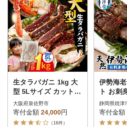
生タラバガニ 1kg 大
伊勢海老
型 5Lサイズ カット済
ト お刺
み 訳あり 規格外
(a30-171
大阪府泉佐野市
静岡県焼津
寄付金額
24,000
円
寄付金額
（16件）