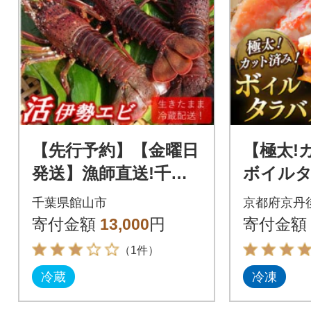
【先行予約】【金曜日
【極太!
発送】漁師直送!千葉
ボイルタ
県館山産 天然『活』
サイズ(1
千葉県館山市
京都府京丹
伊勢海老 400g(2～3
や焼き
寄付金額
13,000
円
寄付金額
尾)
なごち
（1件）
冷蔵
冷凍