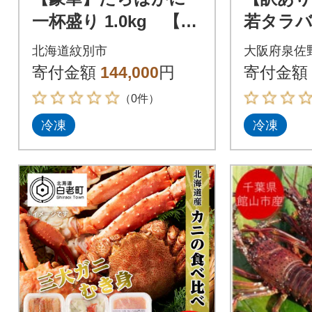
一杯盛り 1.0kg 【お
若タラバ
祝い事や自分へのご
て 2kg
北海道紋別市
大阪府泉佐
褒美にも】
寄付金額
144,000
円
寄付金額
（0件）
冷凍
冷凍