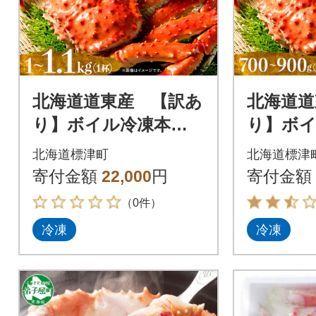
北海道道東産 【訳あ
北海道道
り】ボイル冷凍本タ
り】ボ
ラバガニ1.0～1.1kg×
ラバガニ約
北海道標津町
北海道標津
1杯
×1杯
寄付金額
22,000
円
寄付金額
（0件）
冷凍
冷凍