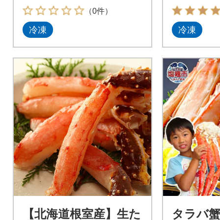
（0件）
冷凍
冷凍
【北海道根室産】生た
タラバ蟹