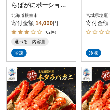
らばがにポーション3
00g A-21010
北海道根室市
宮城県塩竈
寄付金額
14,000
円
寄付金額
（62件）
選べる：内容量
冷凍
冷凍