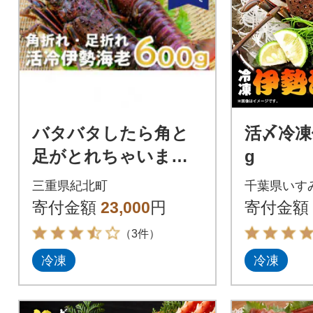
バタバタしたら角と
活〆冷凍
足がとれちゃいまし
g
た 活冷伊勢えび 約6
三重県紀北町
千葉県いす
00g〈訳あり(不揃
寄付金額
23,000
円
寄付金額
い)〉【BB25】
（3件）
冷凍
冷凍