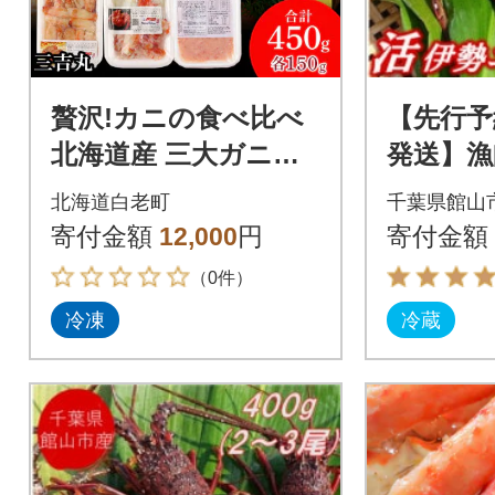
贅沢!カニの食べ比べ
【先行予
北海道産 三大ガニむ
発送】漁
き身セット ～ 毛ガ
県館山産
北海道白老町
千葉県館山
ニ・タラバ・ズワイ
伊勢海老 
寄付金額
12,000
円
寄付金額
むき身 各150g
尾)
（0件）
冷凍
冷蔵