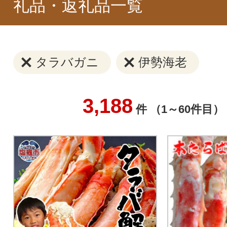
礼品・返礼品一覧
タラバガニ
伊勢海老
3,188
件 （1～60件目）