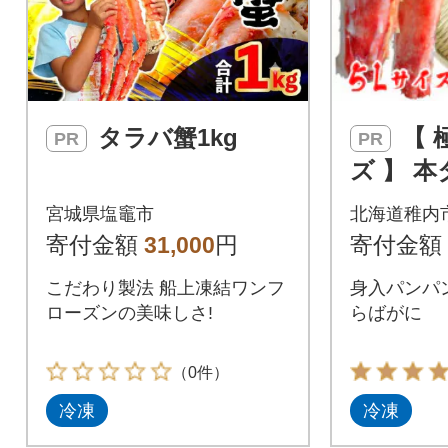
タラバ蟹1kg
【 極太 5L サイ
PR
PR
ズ 】 
足 1肩 
宮城県塩竈市
北海道稚内
あなたに
寄付金額
31,000
円
寄付金額
こだわり製法 船上凍結ワンフ
身入パンパ
ローズンの美味しさ!
らばがに
（0件）
冷凍
冷凍