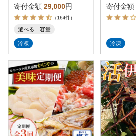
77
寄付金額
29,000
円
寄付金額
（164件）
選べる：容量
冷凍
冷凍