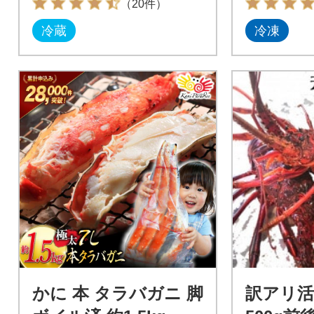
（20件）
冷蔵
冷凍
かに 本 タラバガニ 脚
訳アリ活