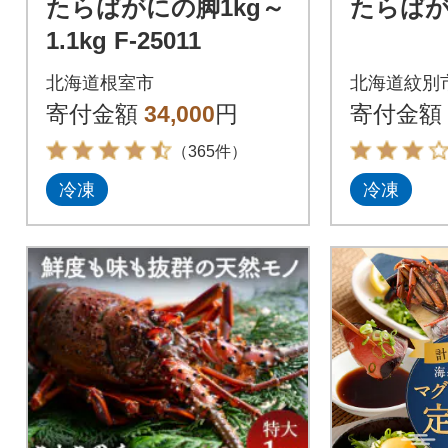
たらばがにの脚1kg～
たらば
1.1kg F-25011
北海道根室市
北海道紋別
寄付金額
34,000
円
寄付金額
（365件）
冷凍
冷凍