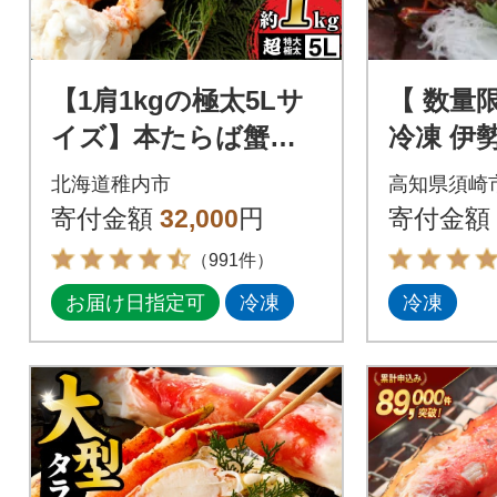
【1肩1kgの極太5Lサ
【 数量
イズ】本たらば蟹ボ
冷凍 伊勢
イル脚1kg 海鮮
(400g～5
北海道稚内市
高知県須崎
寄付金額
32,000
円
寄付金額
（991件）
お届け日指定可
冷凍
冷凍