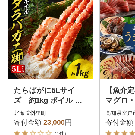
たらばがに5Lサイ
【魚介定
ズ 約1kg ボイル 脚
マグロ
北海道加工
かつお
北海道斜里町
高知県室戸
介類加工
寄付金額
23,000
円
寄付金額
セット定
（1件）