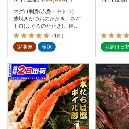
の海鮮セット定期便
マグロ刺身(赤身・中トロ)、
訳あり
藁焼きかつおのたたき、ネギ
トロ(まぐろのたたき)、伊勢
海老、金目鯛など高知県室戸
（1件）
市の人気の海鮮を10回定期便
定期便
冷凍
お届け日
でお届け!マグロ丼やネギトロ
丼の他、サーモンやイクラ、
ホタテ、カニ、ウニと一緒に
海鮮丼などでお楽しみいただ
けます。小分けにしており、
お手軽におかずにできるのも
嬉しいポイント。200000円