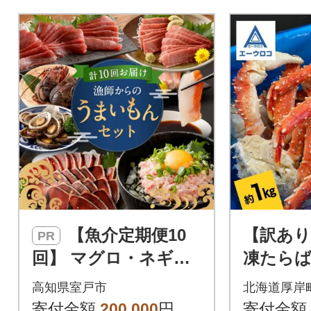
【魚介定期便10
【訳あ
PR
回】 マグロ・ネギト
凍たらば
ロ・かつおのたた
0kg
高知県室戸市
北海道厚岸
き・魚介類加工品など
寄付金額
200,000
円
寄付金額