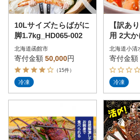
10Lサイズたらばがに
【訳あり
脚1.7kg_HD065-002
用 2大
比べセット
北海道函館市
北海道小清
【タラ
寄付金額
50,000
円
寄付金額
蟹】カ
（15件）
冷凍
冷凍