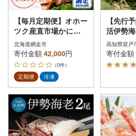
【毎月定期便】オホー
【先行予
ツク産直市場かにや
活伊勢海
の美味定期便(帆立・
シピ、軍
北海道網走市
高知県室戸
きんきとホッケ・タ
海老100
寄付金額
42,000
円
寄付金額
ラバ蟹とイクラ)全3回
（0件）
定期便
冷凍