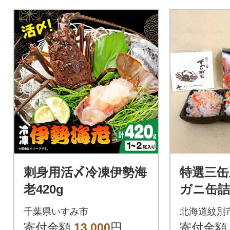
刺身用活〆冷凍伊勢海
特選三缶
老420g
ガニ缶
千葉県いすみ市
北海道紋別
寄付金額
13,000
円
寄付金額