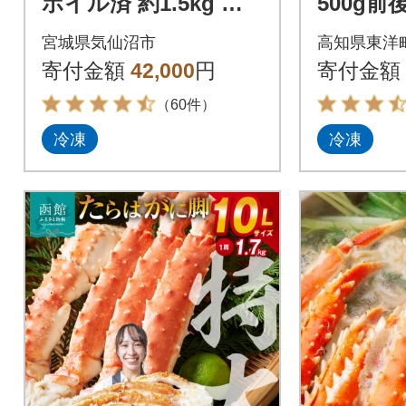
ボイル済 約1.5kg 極
500g前
太7Lサイズ [2056432
尾)天
宮城県気仙沼市
高知県東洋
6]
寄付金額
42,000
円
寄付金額
（60件）
冷凍
冷凍