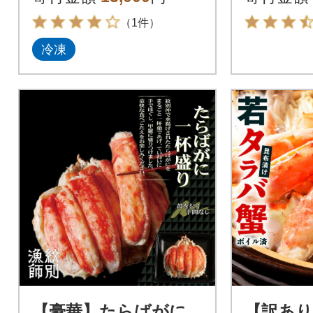
（1件）
冷凍
【豪華】たらばがに
【訳あり