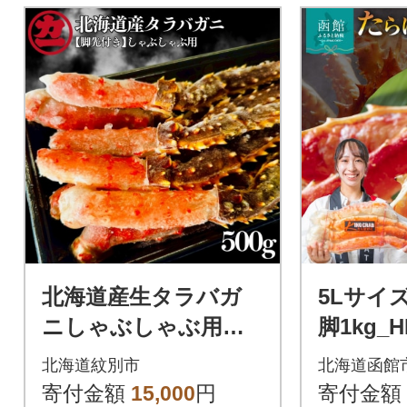
北海道産生タラバガ
5Lサイ
ニしゃぶしゃぶ用
脚1kg_H
【脚先付き】500g1パ
北海道紋別市
北海道函館
ック
寄付金額
15,000
円
寄付金額