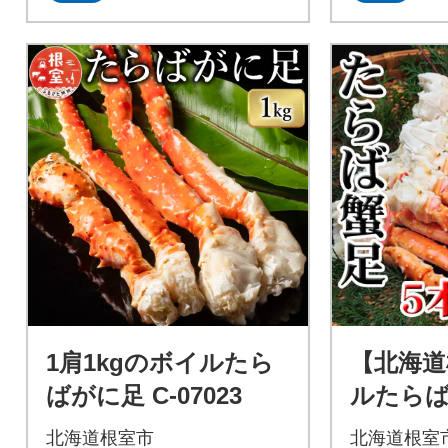
1肩1kgのボイルたら
【北海道
ばがに足 C-07023
ルたらば
本(計1～1.
北海道根室市
北海道根室