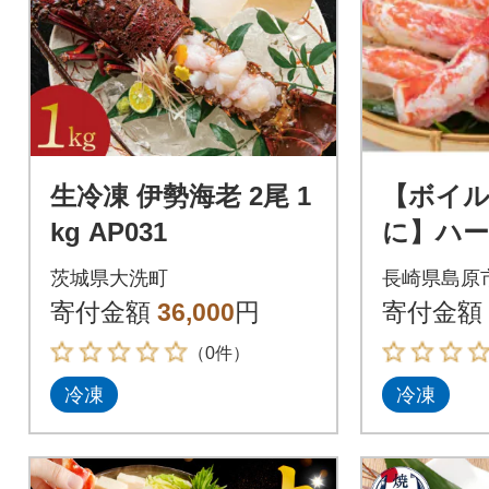
生冷凍 伊勢海老 2尾 1
【ボイ
kg AP031
に】ハ
ン Wセ
茨城県大洗町
長崎県島原
2(化粧箱
寄付金額
36,000
円
寄付金額
（0件）
冷凍
冷凍