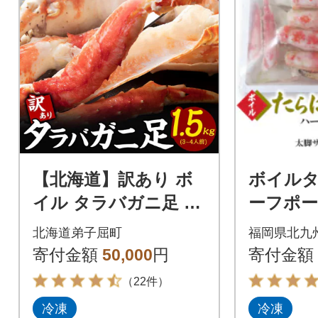
【北海道】訳あり ボ
ボイル
イル タラバガニ足 1.
ーフポ
5kg 数量限定 蟹ハサ
脚サイズ1
北海道弟子屈町
福岡県北九
ミ・ガイド付 3580
入り)
寄付金額
50,000
円
寄付金額
（22件）
冷凍
冷凍