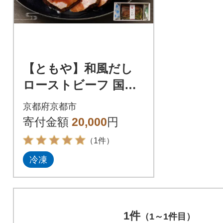
【ともや】和風だし
ローストビーフ 国内
産黒毛和牛 ウチヒラ
京都府京都市
350g
寄付金額
20,000
円
（1件）
冷凍
1件
（1～1件目）