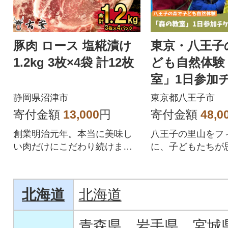
豚肉 ロース 塩糀漬け
東京・八王子
1.2kg 3枚×4袋 計12枚
ども自然体験
室」1日参加
静岡県沼津市
東京都八王子市
寄付金額
13,000
円
寄付金額
48,0
創業明治元年。本当に美味し
八王子の里山をフ
い肉だけにこだわり続けまし
に、子どもたちが
た。
然の中で遊び学ぶ
室」の体験チケット
北海道
北海道
青森県
岩手県
宮城