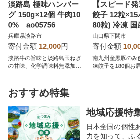
淡路島 極味ハンバー
【スピード発
グ 150g×12個 牛肉10
餃子 12粒×1
0% ao05756
80粒) 冷凍 
あり IB051
兵庫県淡路市
山口県下関市
寄付金額
12,000
円
寄付金額
10,0
淡路牛の旨味と淡路島玉ねぎ
南九州産黒豚のみ
の甘味、化学調味料無添加の
凍餃子を180個お
牛肉100%ハンバーグ!
夕ご飯のおかずに
惣菜となってます
黒豚餃子を、是非
おすすめ特集
楽しみ下さい!!
地域応援特
日本全国の個性
力を知って、ふ