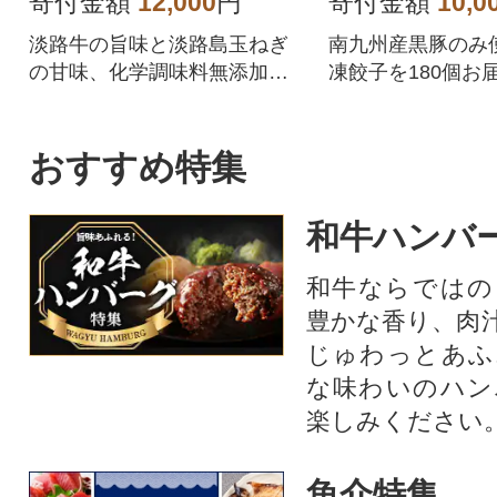
寄付金額
12,000
円
寄付金額
10,0
淡路牛の旨味と淡路島玉ねぎ
南九州産黒豚のみ
の甘味、化学調味料無添加の
凍餃子を180個お
牛肉100%ハンバーグ!
夕ご飯のおかずに
惣菜となってます
黒豚餃子を、是非
おすすめ特集
楽しみ下さい!!
和牛ハンバ
和牛ならではの
豊かな香り、肉
じゅわっとあふ
な味わいのハン
楽しみください
魚介特集