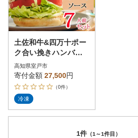
土佐和牛&四万十ポー
ク合い挽きハンバー
ガーセット【オーロ
高知県室戸市
ラソース】【7人前】
寄付金額
27,500
円
（0件）
冷凍
1件
（1～1件目）