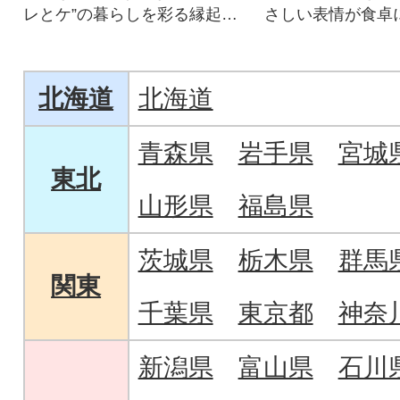
レとケ”の暮らしを彩る縁起の
さしい表情が食卓
いい器
り添う、2匹のふ
北海道
北海道
青森県
岩手県
宮城
東北
山形県
福島県
茨城県
栃木県
群馬
関東
千葉県
東京都
神奈
新潟県
富山県
石川