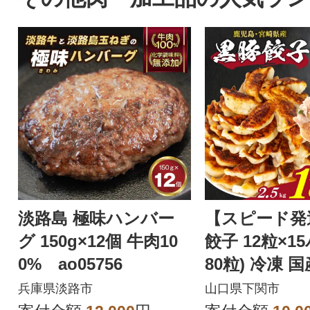
淡路島 極味ハンバー
【スピード発
グ 150g×12個 牛肉10
餃子 12粒×1
0% ao05756
80粒) 冷凍 
あり IB051
兵庫県淡路市
山口県下関市