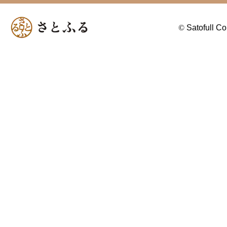
©
Satofull Co.