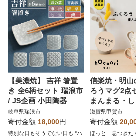
【美濃焼】 吉祥 箸置
信楽焼・明山
き 全6柄セット 瑞浪市
ろうマグ2
/ JS企画 小田陶器
まんまる・
hc-43SHMAS
岐阜県瑞浪市
滋賀県甲賀市
寄付金額
18,000
円
寄付金額
20,0
特別な日もそうでない日も ”ハ
ほっと一息つきた