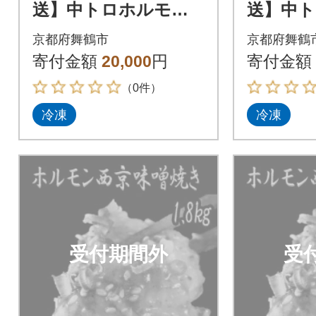
送】中トロホルモン
送】中
西京味噌焼き 1.2kg
西京味噌焼
京都府舞鶴市
京都府舞鶴
寄付金額
20,000
円
寄付金額
（0件）
冷凍
冷凍
受付期間外
受