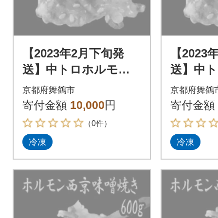
【2023年2月下旬発
【2023
送】中トロホルモン
送】中
西京味噌焼き 600g
西京味噌焼
京都府舞鶴市
京都府舞鶴
寄付金額
10,000
円
寄付金額
（0件）
冷凍
冷凍