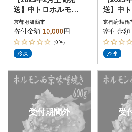
送】中トロホルモン
送】中
西京味噌焼き 600g
西京味噌焼
京都府舞鶴市
京都府舞鶴
寄付金額
10,000
円
寄付金額
（0件）
冷凍
冷凍
受付期間外
受