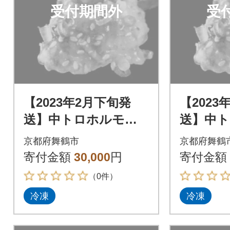
受付期間外
受
【2023年2月下旬発
【2023
送】中トロホルモン
送】中
西京味噌焼き 1.8kg
西京味噌焼
京都府舞鶴市
京都府舞鶴
寄付金額
30,000
円
寄付金額
（0件）
冷凍
冷凍