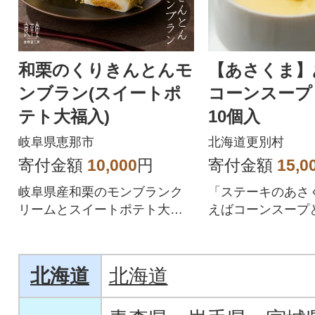
和栗のくりきんとんモ
【あさくま】
ンブラン(スイートポ
コーンスープ 
テト大福入)
10個入
岐阜県恵那市
北海道更別村
寄付金額
10,000
円
寄付金額
15,0
岐阜県産和栗のモンブランク
「ステーキのあさ
リームとスイートポテト大福
えばコーンスープ
を楽しむ贅沢和スイーツ。
昔から人気のある
ンスープです。
北海道
北海道