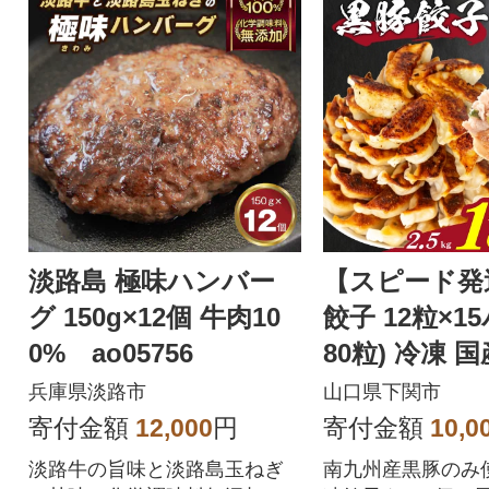
淡路島 極味ハンバー
【スピード発
グ 150g×12個 牛肉10
餃子 12粒×1
0% ao05756
80粒) 冷凍 
あり IB051
兵庫県淡路市
山口県下関市
寄付金額
12,000
円
寄付金額
10,0
淡路牛の旨味と淡路島玉ねぎ
南九州産黒豚のみ