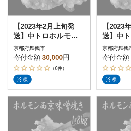
【2023年2月上旬発
【2023
送】中トロホルモン
送】中
西京味噌焼き 1.8kg
西京味噌焼
京都府舞鶴市
京都府舞鶴
寄付金額
30,000
円
寄付金額
（0件）
冷凍
冷凍