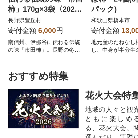
柿」170g×3袋〈2027
パック)
年1月中旬～2月下旬発
長野県豊丘村
和歌山県橋本市
送〉
寄付金額
6,000
円
寄付金額
13,0
南信州、伊那谷に伝わる伝統
地元産のたねなし
の味「市田柿」。長野の冬の
し、中身が半分生
味覚をぜひどうぞ。
ューシーでとろ~
沢な甘さの干し柿
おすすめ特集
花火大会特集
地域の人々と観
ともに楽しめ
る、花火大会。
選んだり、実際