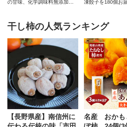
の甘味、化学調味料無添加の
凍餃子を180個お
牛肉100%ハンバーグ!
夕ご飯のおかずに
惣菜となってます
黒豚餃子を、是非
干し柿の人気ランキング
楽しみ下さい!!
【長野県産】南信州に
名産 おかも
伝わる伝統の味「市田
ぽ柿 24個(3