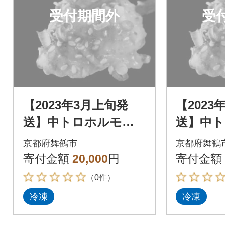
受付期間外
受
【2023年3月上旬発
【2023
送】中トロホルモン
送】中
西京味噌焼き 1.2kg
西京味噌焼
京都府舞鶴市
京都府舞鶴
寄付金額
20,000
円
寄付金額
（0件）
冷凍
冷凍