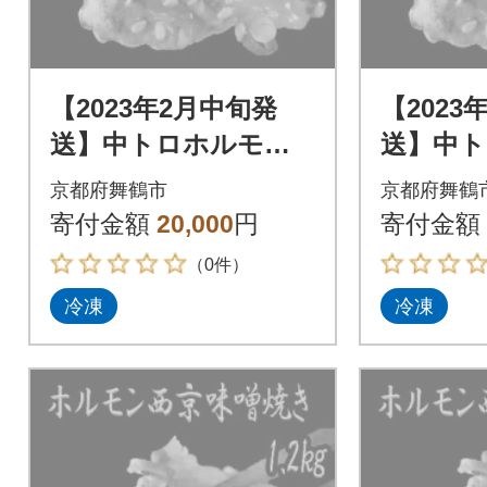
【2023年2月中旬発
【2023
送】中トロホルモン
送】中
西京味噌焼き 1.2kg
西京味噌焼
京都府舞鶴市
京都府舞鶴
寄付金額
20,000
円
寄付金額
（0件）
冷凍
冷凍