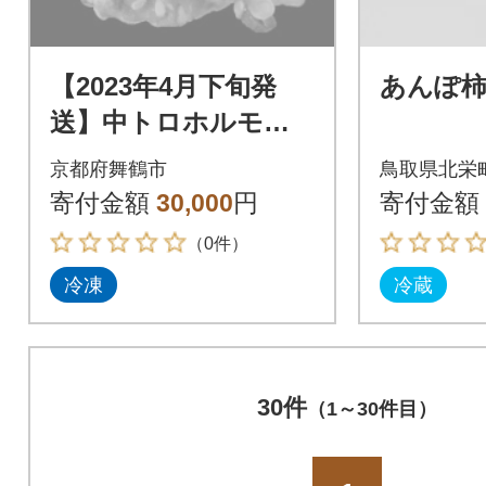
【2023年4月下旬発
あんぽ柿
送】中トロホルモン
西京味噌焼き 1.8kg
京都府舞鶴市
鳥取県北栄
寄付金額
30,000
円
寄付金額
（0件）
冷凍
冷蔵
30件
（1～30件目）