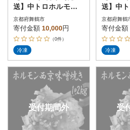
送】中トロホルモン
送】中
西京味噌焼き 600g
西京味噌焼
京都府舞鶴市
京都府舞鶴
寄付金額
10,000
円
寄付金額
（0件）
冷凍
冷凍
受付期間外
受