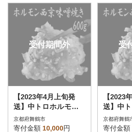
受付期間外
受
【2023年4月上旬発
【2023
送】中トロホルモン
送】中
西京味噌焼き 600g
西京味噌焼
京都府舞鶴市
京都府舞鶴
寄付金額
10,000
円
寄付金額