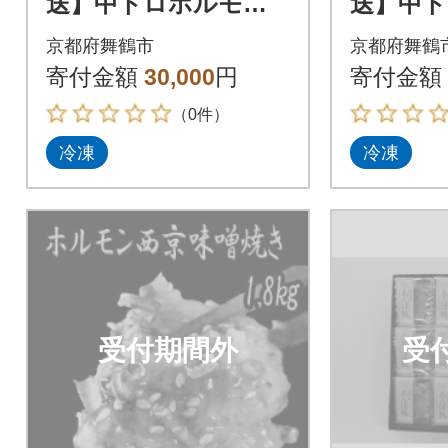
送】中トロホルモン
送】中
西京味噌焼き 1.8kg
西京味噌焼
京都府舞鶴市
京都府舞鶴
寄付金額
30,000
円
寄付金額
（0件）
冷凍
冷凍
受付期間外
受