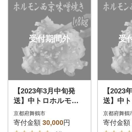
受付期間外
受
【2023年3月中旬発
【2023
送】中トロホルモン
送】中
西京味噌焼き 1.8kg
西京味噌焼
京都府舞鶴市
京都府舞鶴
寄付金額
30,000
円
寄付金額