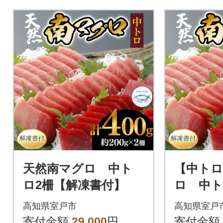
でお届けいたしますが、解凍
でお届けい
の方法を記載した説明書を同
の方法を記
梱しております。
梱しており
天然南マグロ 中ト
【中トロ
ロ2柵【解凍書付】
ロ 中ト
書付】
高知県室戸市
高知県室戸
寄付金額
29,000
円
寄付金額