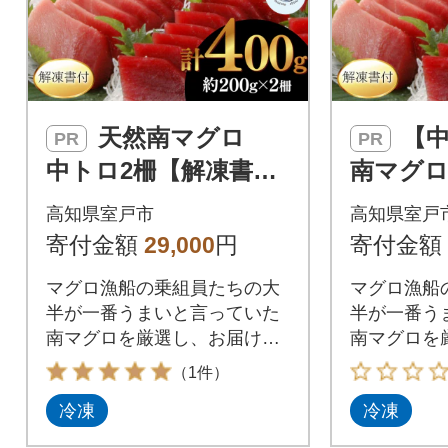
天然南マグロ
【中トロ】天然
PR
PR
中トロ2柵【解凍書
南マグロ
付】
【解凍書
高知県室戸市
高知県室戸
寄付金額
29,000
円
寄付金額
マグロ漁船の乗組員たちの大
マグロ漁船
半が一番うまいと言っていた
半が一番う
南マグロを厳選し、お届けい
南マグロを
たします。是非、お刺身やち
たします。
（1件）
らし寿司、海鮮丼(ネギトロ
らし寿司、
冷凍
冷凍
丼、マグロ丼)、漬け丼や惣菜
丼、マグロ
としてご賞味ください。 冷凍
としてご賞