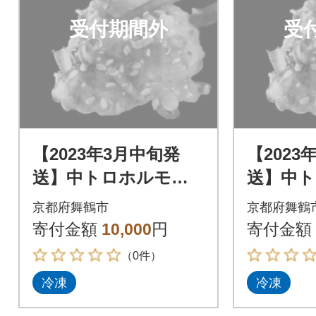
受付期間外
受
【2023年3月中旬発
【2023
送】中トロホルモン
送】中
西京味噌焼き 600g
西京味噌焼
京都府舞鶴市
京都府舞鶴
寄付金額
10,000
円
寄付金額
（0件）
冷凍
冷凍