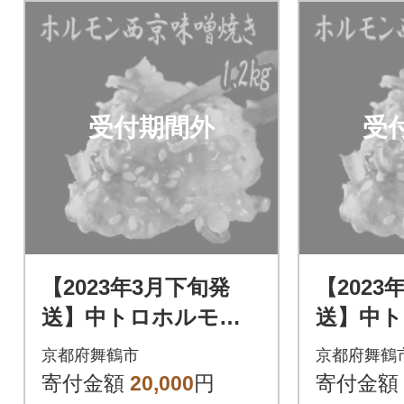
受付期間外
受
【2023年3月下旬発
【2023
送】中トロホルモン
送】中
西京味噌焼き 1.2kg
西京味噌焼
京都府舞鶴市
京都府舞鶴
寄付金額
20,000
円
寄付金額