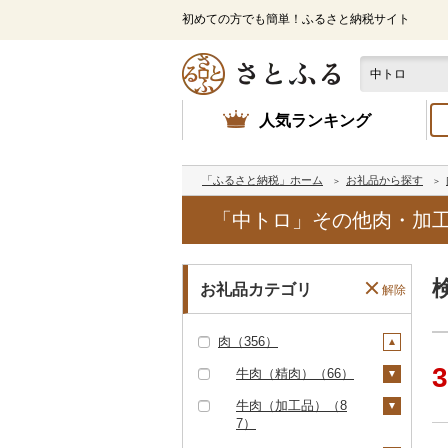
初めての方でも簡単！ふるさと納税サイト
人気ランキング
「ふるさと納税」ホーム
お礼品から探す
「中トロ」その他肉・加工
お礼品カテゴリ
解除
肉（356）
3
牛肉（精肉）（66）
ステーキ（3）
牛肉（加工品）（8
7）
すき焼き（4）