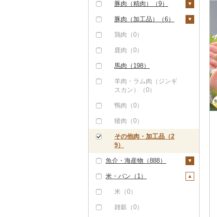
ハンバーグ（30）
豚肉（精肉）（9）
しゃぶしゃぶ（2）
もつ鍋（6）
ステーキ（0）
豚肉（加工品）（6）
焼肉（40）
ローストビーフ（0）
すき焼き（0）
ハンバーグ（6）
鶏肉（0）
牛タン（0）
ビーフジャーキー
しゃぶしゃぶ（2）
もつ鍋（0）
鹿肉（0）
和牛（1）
（0）
焼肉（0）
ハム（0）
馬肉（198）
黒毛和牛（6）
その他牛肉（加工品）
アグー豚（0）
ソーセージ・ウインナ
羊肉・ラム肉（ジンギ
（51）
白老牛（0）
ー（0）
スカン）（0）
その他豚肉（精肉）
仙台牛（0）
（7）
ベーコン・サラミ
鴨肉（0）
（0）
米沢牛（0）
猪肉（0）
その他豚肉（加工品）
山形牛（0）
その他肉・加工品（2
（0）
9）
常陸牛（0）
魚介・海産物（888）
上州牛（0）
米・パン（1）
カニ（0）
飛騨牛（0）
エビ（4）
米（0）
近江牛（0）
甘エビ（1）
いくら（5）
雑穀（0）
神戸牛・神戸ビーフ