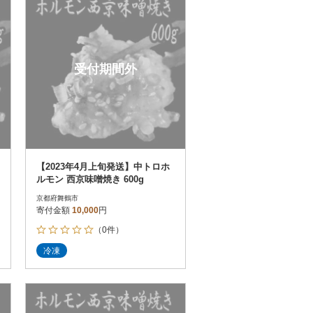
受付期間外
【2023年4月上旬発送】中トロホ
ルモン 西京味噌焼き 600g
京都府舞鶴市
寄付金額
10,000
円
（0件）
冷凍