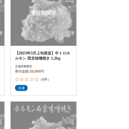
受付期間外
【2023年3月上旬発送】中トロホ
ルモン 西京味噌焼き 1.2kg
京都府舞鶴市
寄付金額
20,000
円
（0件）
冷凍