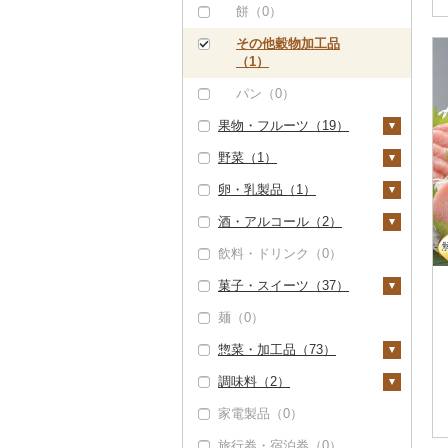
（0）
ボタンエビ（0）
うに（5）
餅（0）
但馬牛（0）
伊勢海老（2）
明太子・たらこ（0）
その他穀物加工品
（1）
土佐あかうし（0）
その他エビ（1）
その他魚卵（0）
パン（0）
佐賀牛（0）
貝（2）
果物・フルーツ（19）
長崎和牛（0）
帆立（ホタテ）（1）
うなぎ（0）
野菜（1）
ぶどう・マスカット
あか牛（1）
鮑（アワビ）（0）
鮮魚（844）
（0）
卵・乳製品（1）
いも（0）
宮崎牛（0）
牡蠣（カキ）（0）
鮭・サーモン（2）
イカ・タコ（0）
いちご（0）
酒・アルコール（2）
トマト（0）
卵（0）
その他牛肉（精肉）
あさり（0）
マグロ（839）
海苔・海藻（12）
りんご（0）
（54）
飲料・ドリンク（0）
玉ねぎ（0）
チーズ（1）
ビール・発泡酒（2）
しじみ（0）
イワシ（0）
海苔（11）
干物（35）
もも（1）
菓子・スイーツ（37）
ねぎ（0）
ヨーグルト（0）
ビール（2）
日本酒（2）
サザエ（0）
カツオ（11）
わかめ（0）
ししゃも（0）
その他魚介・加工品
メロン（0）
麺（0）
（84）
とうもろこし（0）
牛乳（0）
発泡酒（2）
純米大吟醸（0）
焼酎（1）
ケーキ（4）
はまぐり（0）
金目鯛（0）
ひじき（0）
その他干物（35）
さくらんぼ（0）
惣菜・加工品（73）
しらす・ちりめん
根菜（0）
バター（0）
地ビール・クラフトビ
純米吟醸（0）
芋焼酎（0）
梅酒（0）
クッキー（7）
その他貝（1）
クエ（0）
その他海苔・海藻
（0）
梨（0）
ール（0）
調味料（2）
（0）
アスパラガス（1）
その他乳製品（0）
大吟醸（0）
麦焼酎（0）
泡盛（2）
焼き菓子（16）
惣菜（53）
くじら（0）
かまぼこ・練り製品
マンゴー（2）
家電製品（0）
豆（0）
吟醸（0）
米焼酎（0）
ワイン（2）
プリン（0）
餃子（0）
カレー・シチュー
砂糖（0）
（3）
サバ（0）
みかん・柑橘（15）
（1）
旅行券・宿泊券（0）
きのこ（0）
その他日本酒（0）
黒糖焼酎（0）
白ワイン（0）
ウイスキー（2）
ゼリー（0）
シュウマイ（1）
塩（0）