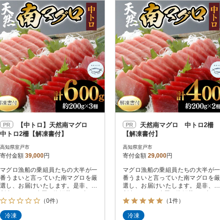
円
レビュー
レビュー
決済方法
解除
寄付金額
PayPay
発送種別
解除
クレジットカード決済
寄付金額
通常
Amazon Pay
冷蔵便
楽天ペイ
冷凍便
メルペイ
コンビニ支払い
ソフトバンクまとめて支払い
au PAY（auかんたん決済）
【中トロ】天然南マグロ
天然南マグロ 中トロ2柵
PR
PR
d払い
中トロ2柵【解凍書付】
【解凍書付】
金融機関(Pay-easy決済)
高知県室戸市
高知県室戸市
寄付金額
39,000
円
寄付金額
29,000
円
マグロ漁船の乗組員たちの大半が一
マグロ漁船の乗組員たちの大半が一
解除
結果を見る（
30
件
番うまいと言っていた南マグロを厳
番うまいと言っていた南マグロを厳
選し、お届けいたします。是非、お
選し、お届けいたします。是非、お
刺身やちらし寿司、海鮮丼(ネギトロ
刺身やちらし寿司、海鮮丼(ネギトロ
（0件）
（1件）
丼、マグロ丼)、漬け丼や惣菜として
丼、マグロ丼)、漬け丼や惣菜として
ご賞味ください。 冷凍でお届けいた
ご賞味ください。 冷凍でお届けいた
冷凍
冷凍
しますが、解凍の方法を記載した説
しますが、解凍の方法を記載した説