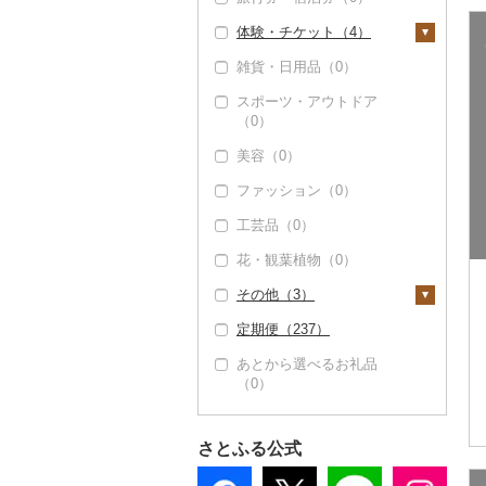
その他魚介・加工品
さんま（0）
みかん（4）
すいか（0）
カレー（0）
鍋（9）
（68）
体験・チケット（4）
その他野菜（0）
その他焼酎（0）
赤ワイン（0）
リキュール・洋酒
チョコレート（2）
コロッケ（0）
醤油（2）
鯛（34）
レモン（0）
キウイ（0）
（0）
シチュー（1）
肉（4）
ピザ（0）
雑貨・日用品（0）
シャンパン・スパーク
カステラ（0）
その他惣菜（47）
味噌（0）
PayPay商品券（0）
のどぐろ（1）
不知火・デコポン
柿（カキ）（0）
リングワイン（0）
甘酒（0）
魚（0）
レトルト（15）
スポーツ・アウトドア
アイス・ジェラート
酢（0）
食事券（4）
（0）
ふぐ（0）
（0）
ドライフルーツ（1）
その他ワイン（0）
ノンアルコール（0）
（0）
その他鍋（0）
スープ（0）
だし（0）
温泉・サウナ・スパ利
せとか（11）
ブリ（1）
美容（0）
干し柿（1）
その他果物（2）
その他酒（0）
その他洋菓子（14）
豆腐・納豆（1）
用券（0）
食用油（0）
文旦（0）
ほっけ（0）
ファッション（0）
干し芋（0）
びわ（0）
煎餅・おかき（0）
豆腐（1）
漬物（0）
水族館（0）
はちみつ（0）
まどんな（0）
その他鮮魚（16）
工芸品（0）
その他ドライフルーツ
ブルーベリー（0）
羊羹（0）
納豆（0）
缶詰・瓶詰（0）
動物園（0）
ドレッシング（0）
ポンカン（0）
（0）
花・観葉植物（0）
パイナップル（0）
饅頭（0）
乾物（0）
釣り（0）
その他調味料（0）
その他柑橘（0）
その他（3）
栗（0）
大福（0）
燻製（スモーク）
ダイビング（0）
（0）
定期便（237）
その他果物（2）
その他和菓子（1）
スキーチケット・リフ
地域サービス（0）
おせち（0）
ト券（0）
あとから選べるお礼品
その他（3）
（0）
その他加工品（23）
ゴルフプレー券（0）
花火大会チケット
（0）
さとふる公式
カタログギフト（0）