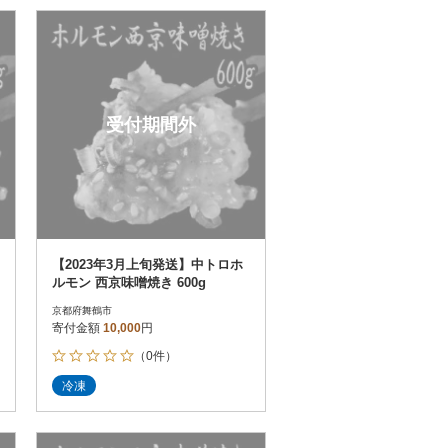
受付期間外
【2023年3月上旬発送】中トロホ
ルモン 西京味噌焼き 600g
京都府舞鶴市
寄付金額
10,000
円
（0件）
冷凍