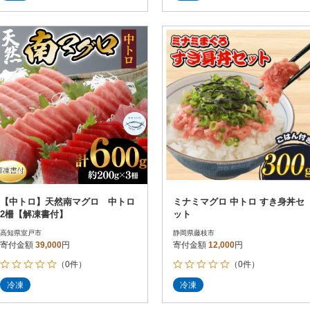
明書を同梱しております。
明書を同梱しております。
【中トロ】天然南マグロ 中トロ
ミナミマグロ 中トロ すき身丼セ
2柵【解凍書付】
ット
高知県室戸市
静岡県藤枝市
寄付金額
39,000
円
寄付金額
12,000
円
（0件）
（0件）
冷凍
冷凍