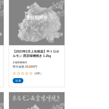
受付期間外
【2023年2月上旬発送】中トロホ
ルモン 西京味噌焼き 1.2kg
京都府舞鶴市
寄付金額
20,000
円
（0件）
冷凍