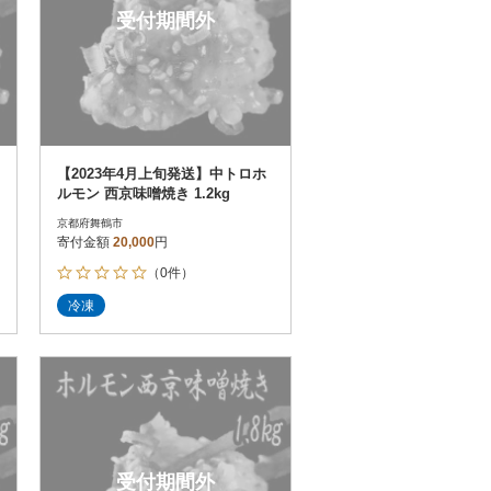
受付期間外
【2023年4月上旬発送】中トロホ
ルモン 西京味噌焼き 1.2kg
京都府舞鶴市
寄付金額
20,000
円
（0件）
冷凍
受付期間外