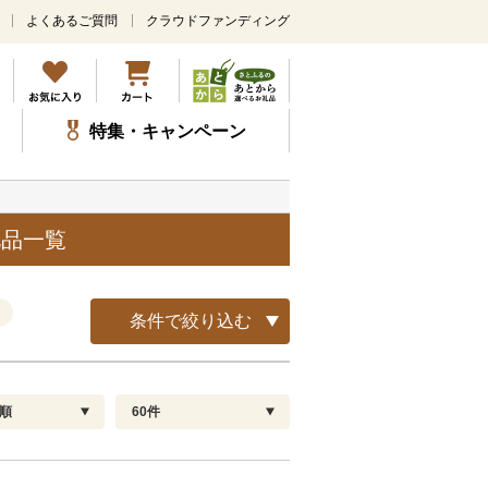
よくあるご質問
クラウドファンディング
メ
イ
ン
コ
ン
特集・キャンペーン
テ
ン
ツ
に
ス
礼品一覧
キ
ッ
プ
条件で絞り込む
順
60件
配送指定
解除
順
30
お届け日時指定可
60