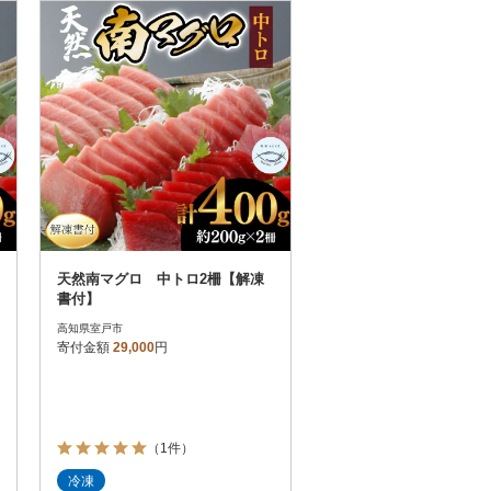
お届け時間帯指定可
発送される月指定可
件数順
90
評価順
120
が高い順
その他
解除
が低い順
さとふる限定のお礼品
定期便
さとふるアプリdeワンストップ申請
対象
天然南マグロ 中トロ2柵【解凍
書付】
高知県室戸市
寄付金額
29,000
円
）
（1件）
冷凍