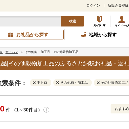
ログイン
新規会員登録
検索
お礼品から探す
地域から探す
肉
米・パン
その他肉・加工品
その他穀物加工品
品|その他穀物加工品のふるさと納税お礼品・返
検索条件：
中トロ
その他肉・加工品
その他穀物加工品
0
おすすめ
件 （1～30件目）
寄付金額
解除
地域
解除
おすすめ
円～
新着順