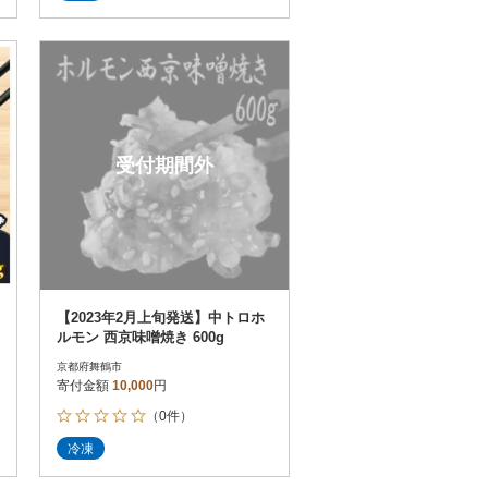
受付期間外
【2023年2月上旬発送】中トロホ
ルモン 西京味噌焼き 600g
京都府舞鶴市
寄付金額
10,000
円
（0件）
冷凍