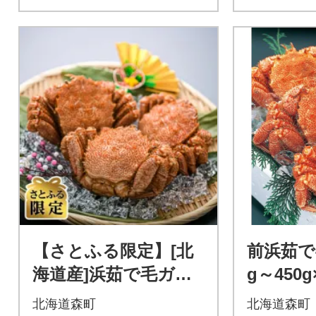
【さとふる限定】[北
前浜茹で
海道産]浜茹で毛ガ
g～450g
ニ 約400g前後×3杯
北海道森町
北海道森町