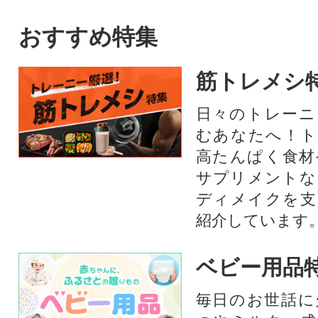
に急速凍結しているので鮮度
も抜群!芳醇なミソとしっとり
おすすめ特集
とした身質を、ぜひご賞味く
ださい!※お召し上がり方の説
筋トレメシ
明書付きです。○原材料・成分
毛ガニ、食塩○ご注意事項解凍
日々のトレーニ
後の再凍結は、鮮度、品質劣
むあなたへ！ト
化の原因になりますのでおや
めください。
高たんぱく食材
サプリメントな
ディメイクを支
紹介しています
ベビー用品
毎日のお世話に