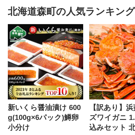
北海道森町の人気ランキング
新いくら醤油漬け 600
【訳あり】浜
g(100g×6パック)鱒卵
ズワイガニ 1.
小分け
込みセット 