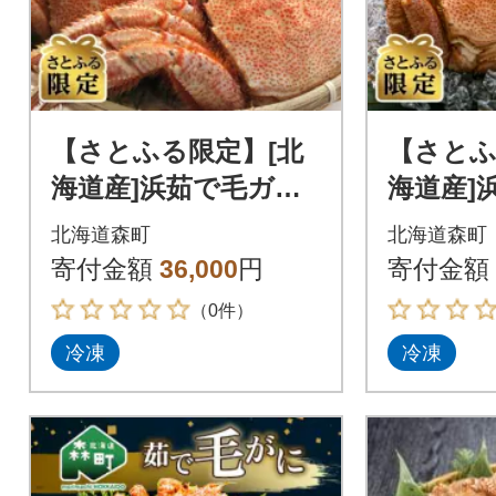
【さとふる限定】[北
【さとふ
海道産]浜茹で毛ガ
海道産]
ニ 約400g前後×4杯
ニ 約40
北海道森町
北海道森町
寄付金額
36,000
円
寄付金額
（0件）
冷凍
冷凍