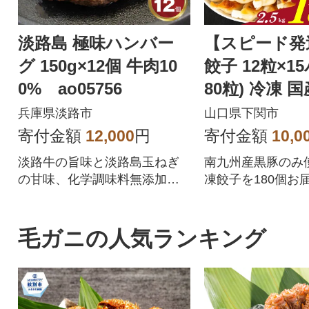
淡路島 極味ハンバー
【スピード発
グ 150g×12個 牛肉10
餃子 12粒×1
0% ao05756
80粒) 冷凍 
あり IB051
兵庫県淡路市
山口県下関市
寄付金額
12,000
円
寄付金額
10,0
淡路牛の旨味と淡路島玉ねぎ
南九州産黒豚のみ
の甘味、化学調味料無添加の
凍餃子を180個お
牛肉100%ハンバーグ!
夕ご飯のおかずに
惣菜となってます
黒豚餃子を、是非
毛ガニの人気ランキング
楽しみ下さい!!