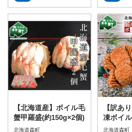
【北海道産】ボイル毛
【訳あり
蟹甲羅盛(約150g×2個)
凍ボイル
0g前後～
北海道森町
北海道森町