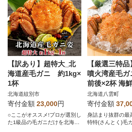
【訳あり】超特大_北
【厳選三特品
海道産毛ガニ 約1kg×
噴火湾産毛ガニ
1杯
前後×2杯 海
八雲町
北海道紋別市
北海道八雲町
寄付金額
23,000
円
寄付金額
37,0
○ここがオススメ!プロが選別し
身詰まり抜群の最
た1級品の毛ガニだけを北海道
特特(さんとく)毛
紋別市で浜茹でしました!さら