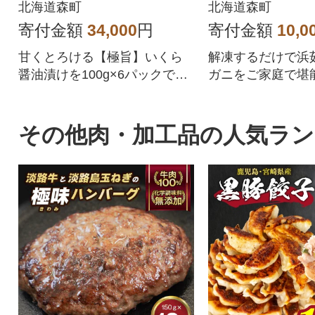
火湾産
北海道森町
北海道森町
寄付金額
34,000
円
寄付金額
10,0
甘くとろける【極旨】いくら
解凍するだけで浜
醤油漬けを100g×6パックでお
ガニをご家庭で堪
届け。小分けパックで使いや
すく便利です。
その他肉・加工品の人気ラ