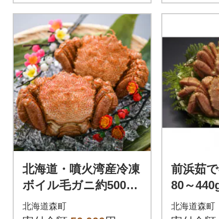
北海道・噴火湾産冷凍
前浜茹で
ボイル毛ガニ約500g
80～440
前後×2尾
北海道森町
北海道森町