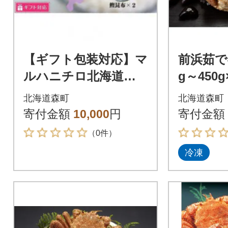
【ギフト包装対応】マ
前浜茹で
ルハニチロ北海道工
g～450g
場 3種類の瓶詰合せ
北海道森町
北海道森町
(鮭ほぐし×1・鶏そぼ
寄付金額
10,000
円
寄付金額
ろ×3・鰹昆布×2)
（0件）
冷凍