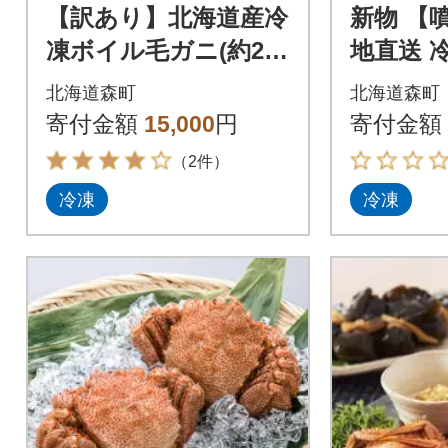
【訳あり】北海道産冷
新物 【
凍ボイル毛ガニ(約250
地直送 
g前後～約300g前後×3
ガニ(約4
北海道森町
北海道森町
尾)
450g前後
寄付金額
15,000
円
寄付金額
（2件）
冷凍
冷凍