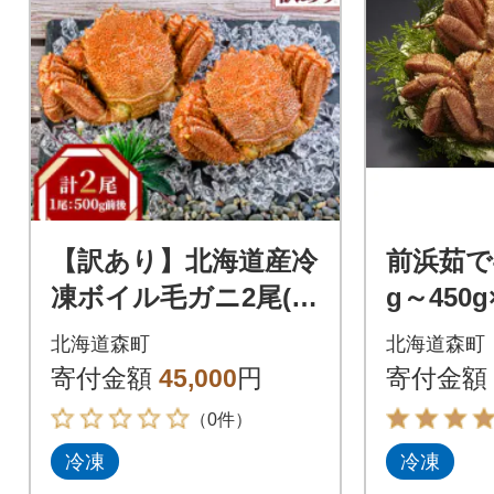
【訳あり】北海道産冷
前浜茹で
凍ボイル毛ガニ2尾(50
g～450g
0g前後×2尾)
北海道森町
北海道森町
寄付金額
45,000
円
寄付金額
（0件）
冷凍
冷凍