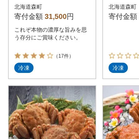
浜茹で毛
北海道森町
北海道森町
50g前後
寄付金額
31,500
円
寄付金額
これぞ本物の濃厚な旨みを思
う存分にご賞味ください。
（17件）
冷凍
冷凍