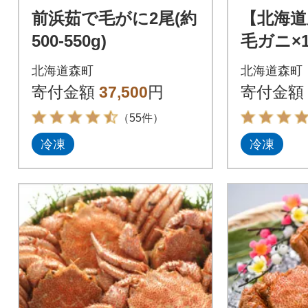
前浜茹で毛がに2尾(約
【北海道
500-550g)
毛ガニ×
北海道森町
北海道森町
寄付金額
37,500
円
寄付金額
（55件）
冷凍
冷凍