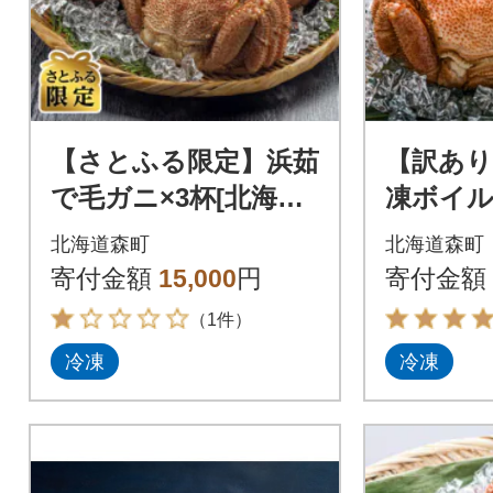
【さとふる限定】浜茹
【訳あり
で毛ガニ×3杯[北海道
凍ボイル
近海産] 産地直送
g前後～約
北海道森町
北海道森町
尾)
寄付金額
15,000
円
寄付金額
（1件）
冷凍
冷凍