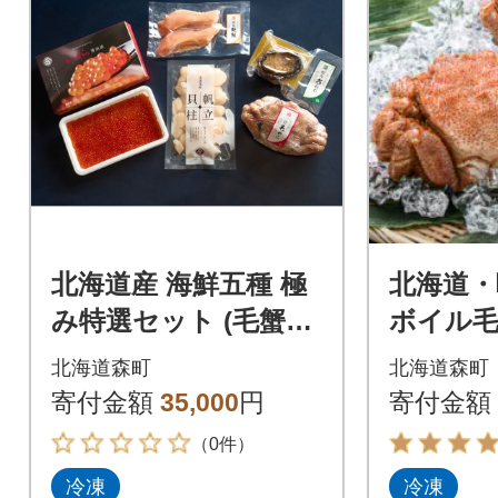
北海道産 海鮮五種 極
北海道・
み特選セット (毛蟹・
ボイル毛
ホタテ・いくら・蝦
前後×2
北海道森町
北海道森町
夷あわび・秋鮭)
寄付金額
35,000
円
寄付金額
（0件）
冷凍
冷凍