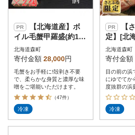
【北海道産】ボ
【さとふる限
PR
PR
イル毛蟹甲羅盛(約150
定】[北
g×2個)
毛ガニ 
北海道森町
北海道森町
4杯
寄付金額
28,000
円
寄付金額
毛蟹をお手軽に!殻剥き不要
目の前の浜
で、柔らかな身質と濃厚な味
にゆでてか
噌をご堪能いただけます。
度抜群の浜
ご賞味くだ
（47件）
冷凍
冷凍