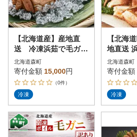
【北海道産】産地直
【北海道
送 冷凍浜茹で毛ガニ
地直送 
(約330g前後～約370g
(約600
北海道森町
北海道森町
前後)×2杯
後)×1杯
寄付金額
15,000
円
寄付金額
（0件）
冷凍
冷凍