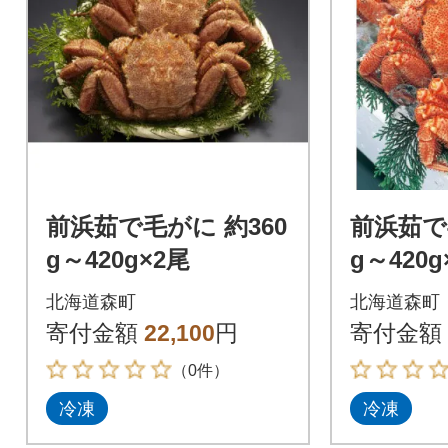
前浜茹で毛がに 約360
前浜茹で
g～420g×2尾
g～420g
北海道森町
北海道森町
寄付金額
22,100
円
寄付金額
（0件）
冷凍
冷凍