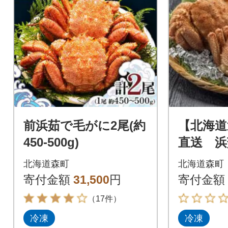
前浜茹で毛がに2尾(約
【北海道
450-500g)
直送 浜
00g前後
北海道森町
北海道森町
寄付金額
31,500
円
寄付金額
（17件）
冷凍
冷凍