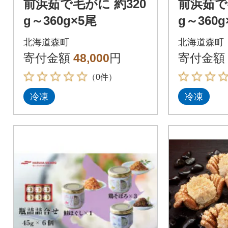
前浜茹で毛がに 約320
前浜茹で
g～360g×5尾
g～360g
北海道森町
北海道森町
寄付金額
48,000
円
寄付金額
（0件）
冷凍
冷凍