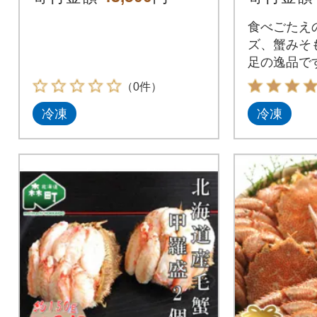
食べごたえ
ズ、蟹みそ
足の逸品で
（0件）
冷凍
冷凍