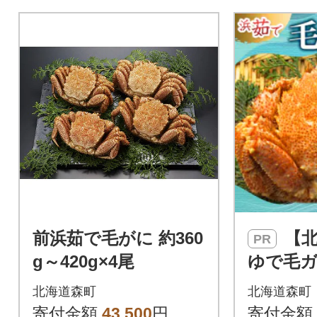
前浜茹で毛がに 約360
【北海道産】 浜
PR
g～420g×4尾
ゆで毛ガ
北海道森町
北海道森町
寄付金額
43,500
円
寄付金額