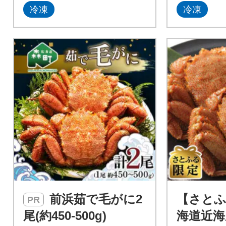
冷凍
冷凍
前浜茹で毛がに2
【さとふ
PR
尾(約450-500g)
海道近海