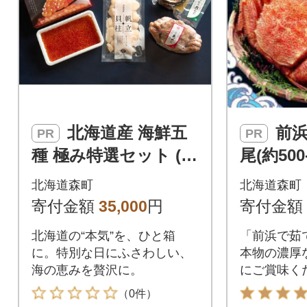
北海道産 海鮮五
前浜茹で毛がに2
PR
PR
種 極み特選セット (毛
尾(約500-
蟹・ホタテ・いく
北海道森町
北海道森町
ら・蝦夷あわび・秋
寄付金額
35,000
円
寄付金額
鮭)
北海道の“本気”を、ひと箱
「前浜で茹
に。特別な日にふさわしい、
本物の濃厚
海の恵みを贅沢に。
にご賞味く
（0件）