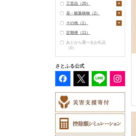
（1）
工芸品（20）
ブルーベリー（0）
羊羹（1）
納豆（1）
梅干（2）
缶詰・瓶詰（82）
動物園（0）
椅子・チェア・ソファ
文房具・印鑑（0）
ゴルフクラブ（0）
サイクリング（4）
シャンプー・リンス
鞄・バッグ（0）
オリーブオイル（0）
ドレッシング（0）
カー用品（0）
（1）
（0）
花・観葉植物（2）
パイナップル（0）
饅頭（0）
キムチ（0）
肉（0）
乾物（2）
釣り（0）
食器（12）
ゴルフウェア（0）
アウトドア・キャンプ
洋服（3）
織物（0）
ごま油（0）
その他調味料（14）
時計（8）
その他家具・インテリ
（5）
石鹸・ボディーソープ
その他（1）
栗（3）
大福（0）
その他漬物（0）
魚（0）
燻製（スモーク）
ダイビング（0）
グラス・カップ（3）
キッチン用品（3）
その他ゴルフ（1）
女性・レディース
和服（0）
陶器・漆器（16）
観葉植物・苗木（0）
ア（16）
（0）
その他食用油（4）
みりん（0）
（0）
その他家電（0）
その他スポーツ（0）
（0）
定期便（11）
その他果物（0）
その他和菓子（9）
果物（0）
スキーチケット・リフ
タンブラー（0）
包丁（0）
日用品（8）
靴・履物（24）
信楽焼（0）
その他装飾品・工芸品
花（2）
地域サービス（1）
入浴剤（0）
ケチャップ（0）
おせち（0）
ト券（0）
男性・メンズ（3）
（4）
あとから選べるお礼品
ジャム（51）
箸（0）
フライパン（0）
洗剤（0）
楽器・器材（0）
靴・シューズ（0）
アクセサリー（0）
唐津焼（0）
胡蝶蘭（0）
盆栽・その他（0）
その他（0）
アロマ（9）
こしょう（0）
（0）
その他加工品（28）
ゴルフプレー券（4）
子供・ベビー（0）
数珠（0）
その他缶詰・瓶詰（3
スプーン・フォーク・
鍋（0）
トイレットペーパー
本・CD・DVD（0）
スリッパ・下駄・草履
その他服飾小物（1
備前焼（0）
造花・プリザーブドフ
プロテイン（0）
その他調味料（12）
3）
GDOふるさとゴルフ
花火大会チケット
ナイフ（0）
（0）
その他洋服（0）
（0）
6）
工芸品（4）
ラワー（0）
まな板（0）
おもちゃ・ぬいぐるみ
美濃焼（0）
プレークーポン（4）
（0）
その他美容（0）
さとふる公式
皿・椀（1）
ティッシュ（0）
（2）
その他靴・履物（2
財布（0）
播州そろばん（0）
その他花（2）
土鍋（0）
村上木彫堆朱（0）
その他のゴルフプレー
カタログギフト（0）
4）
弁当箱（0）
その他日用品（8）
ご当地キャラクター
ショール・ストール
美濃和紙（0）
券（0）
その他キッチン用品
その他陶器・漆器（1
その他体験・チケット
（0）
（10）
その他食器（8）
（3）
6）
民芸品（0）
（4）
ベビー用品（0）
ネクタイ・ベルト
（0）
ペット用品（16）
マフラー・手袋（0）
防災グッズ（4）
その他服飾小物（6）
その他雑貨（39）