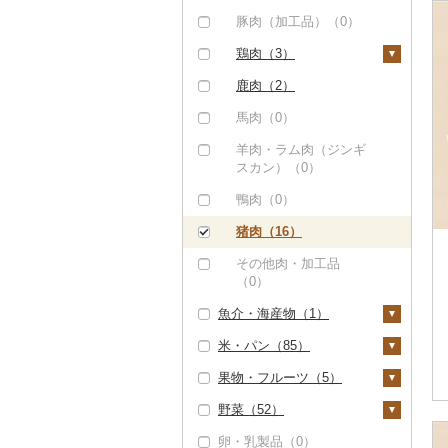
しゃぶしゃぶ（4）
もつ鍋（0）
ステーキ（0）
豚肉（加工品）（0）
焼肉（6）
ローストビーフ（5）
すき焼き（0）
鶏肉（3）
牛タン（0）
ビーフジャーキー
しゃぶしゃぶ（0）
鶏肉（精肉）（3）
鹿肉（2）
（0）
和牛（0）
焼肉（0）
ハム・ソーセージ
馬肉（0）
その他牛肉（加工品）
（0）
黒毛和牛（8）
アグー豚（0）
羊肉・ラム肉（ジンギ
（0）
唐揚げ（0）
スカン）（0）
白老牛（0）
その他豚肉（精肉）
（3）
中津からあげ（0）
鴨肉（0）
仙台牛（0）
水炊き（0）
猪肉（16）
米沢牛（0）
地鶏（3）
その他肉・加工品
山形牛（0）
（0）
赤鶏さつま（0）
常陸牛（0）
魚介・海産物（1）
その他鶏肉（0）
上州牛（0）
米・パン（85）
カニ（0）
飛騨牛（0）
果物・フルーツ（5）
エビ（0）
米（82）
近江牛（0）
野菜（52）
いくら（0）
精米（68）
雑穀（0）
ぶどう・マスカット
（0）
神戸牛・神戸ビーフ
卵・乳製品（0）
うに（0）
無洗米（1）
餅（0）
いも（3）