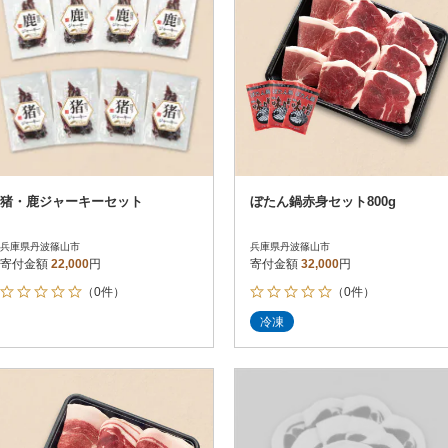
猪・鹿ジャーキーセット
ぼたん鍋赤身セット800g
兵庫県丹波篠山市
兵庫県丹波篠山市
寄付金額
22,000
円
寄付金額
32,000
円
（0件）
（0件）
冷凍