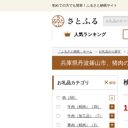
初めての方でも簡単！ふるさと納税サイト
人気ランキング
「ふるさと納税」ホーム
お礼品から探す
兵庫県丹波篠山市、猪肉
お礼品カテゴリ
解除
肉（69）
1
牛肉（精肉）（39）
ステーキ（13）
牛肉（加工品）（7）
すき焼き（5）
ハンバーグ（2）
豚肉（精肉）（3）