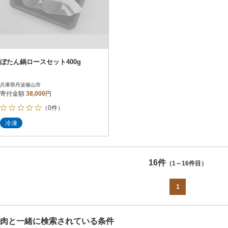
ぼたん鍋ロースセット400g
兵庫県丹波篠山市
寄付金額
38,000
円
（0件）
冷凍
16件
（1～16件目）
1
肉と一緒に検索されている条件