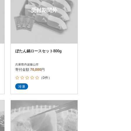
受付期間外
ぼたん鍋ロースセット800g
兵庫県丹波篠山市
寄付金額
70,000
円
（0件）
冷凍