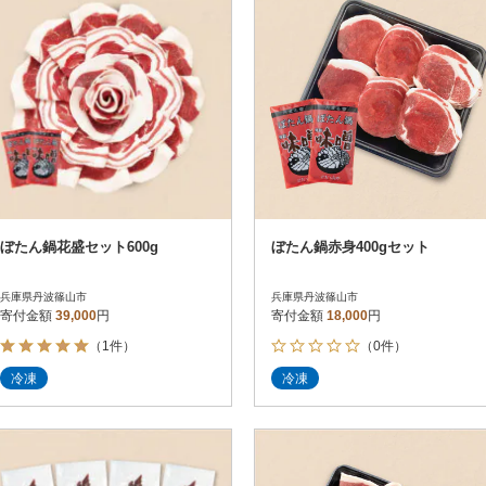
ぼたん鍋花盛セット600g
ぼたん鍋赤身400gセット
兵庫県丹波篠山市
兵庫県丹波篠山市
寄付金額
39,000
円
寄付金額
18,000
円
（1件）
（0件）
冷凍
冷凍