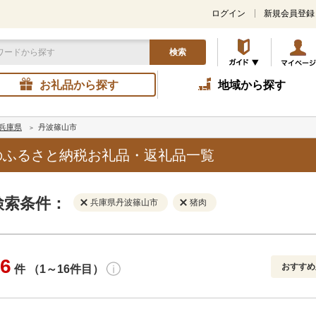
ログイン
新規会員登録
検索
お礼品から探す
地域から探す
兵庫県
丹波篠山市
のふるさと納税お礼品・返礼品一覧
検索条件：
兵庫県丹波篠山市
猪肉
6
おすすめ
件 （1～16件目）
寄付金額
解除
地域
解除
おすすめ
円～
新着順