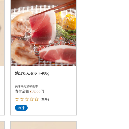
お届け時間帯指定可
発送される月指定可
件数順
90
評価順
120
が高い順
その他
解除
が低い順
さとふる限定のお礼品
定期便
さとふるアプリdeワンストップ申請
対象
焼ぼたんセット400g
兵庫県丹波篠山市
寄付金額
23,000
円
（0件）
）
冷凍