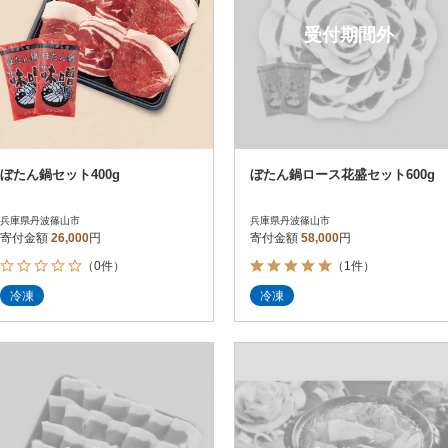
受付期間外
ぼたん鍋セット400g
ぼたん鍋ロース花盛セット600g
兵庫県丹波篠山市
兵庫県丹波篠山市
寄付金額
26,000
円
寄付金額
58,000
円
（0件）
（1件）
冷凍
冷凍