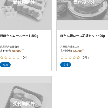
受付期間外
受付期間外
焼ぼたんロースセット800g
ぼたん鍋ロース花盛セット400g
兵庫県丹波篠山市
兵庫県丹波篠山市
寄付金額
68,000
円
寄付金額
42,000
円
（0件）
（0件）
冷凍
冷凍
受付期間外