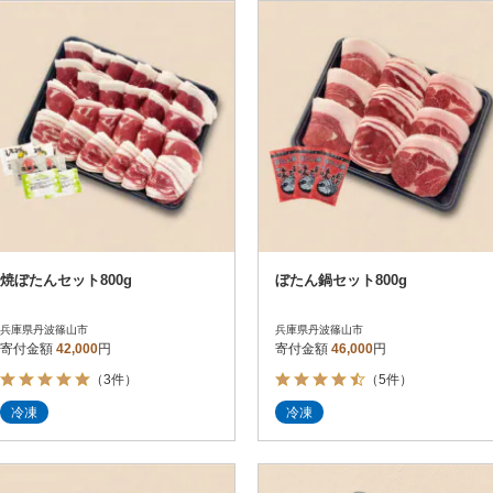
円
レビュー
レビュー
決済方法
解除
寄付金額
PayPay
発送種別
解除
クレジットカード決済
寄付金額
通常
Amazon Pay
冷蔵便
楽天ペイ
冷凍便
メルペイ
コンビニ支払い
ソフトバンクまとめて支払い
au PAY（auかんたん決済）
焼ぼたんセット800g
ぼたん鍋セット800g
d払い
金融機関(Pay-easy決済)
兵庫県丹波篠山市
兵庫県丹波篠山市
寄付金額
42,000
円
寄付金額
46,000
円
（3件）
（5件）
解除
結果を見る（
16
件
冷凍
冷凍