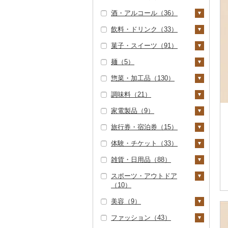
（10）
いちご（0）
酒・アルコール（36）
明太子・たらこ（0）
玄米（13）
その他穀物加工品
じゃがいも（0）
トマト（0）
但馬牛（1）
（1）
りんご（0）
飲料・ドリンク（33）
その他魚卵（0）
金芽米（0）
さつまいも（0）
玉ねぎ（0）
ビール・発泡酒（3）
土佐あかうし（0）
パン（2）
もも（0）
菓子・スイーツ（91）
貝（0）
ゆめぴりか（0）
その他いも（3）
ねぎ（0）
ビール（0）
日本酒（32）
水・ミネラルウォータ
佐賀牛（0）
メロン（2）
ー（0）
麺（5）
うなぎ（0）
つや姫（0）
とうもろこし（0）
発泡酒（0）
純米大吟醸（8）
焼酎（1）
ケーキ（16）
長崎和牛（0）
さくらんぼ（0）
コーヒー・コーヒー豆
惣菜・加工品（130）
鮮魚（0）
コシヒカリ（52）
根菜（1）
地ビール・クラフトビ
純米吟醸（3）
芋焼酎（0）
梅酒（0）
クッキー（4）
ラーメン（0）
（22）
あか牛（0）
梨（0）
ール（3）
調味料（21）
イカ・タコ（0）
はえぬき（0）
人参（0）
アスパラガス（0）
大吟醸（0）
麦焼酎（0）
泡盛（0）
焼き菓子（11）
うどん（1）
惣菜（7）
飲料（0）
茶（11）
宮崎牛（0）
マンゴー（0）
家電製品（9）
海苔・海藻（0）
さがびより（0）
大根（0）
豆（46）
吟醸（1）
米焼酎（1）
ワイン（0）
プリン（38）
そば（0）
餃子（0）
カレー・シチュー
砂糖（0）
コーヒー豆（6）
飲料（0）
果汁飲料（0）
その他牛肉（精肉）
みかん・柑橘（0）
（2）
旅行券・宿泊券（15）
（0）
干物（0）
あきたこまち（0）
自然薯（0）
きのこ（0）
その他日本酒（28）
黒糖焼酎（0）
ウイスキー（0）
ゼリー（2）
パスタ（0）
シュウマイ（0）
塩（0）
季節・空調家電（0）
粉（7）
茶葉・ティーバッグ
紅茶（0）
すいか（0）
カレー（2）
鍋（11）
（6）
体験・チケット（33）
その他魚介・加工品
ひとめぼれ（0）
レンコン（0）
その他野菜（2）
その他焼酎（0）
リキュール・洋酒
チョコレート（0）
ひやむぎ（0）
コロッケ（1）
醤油（0）
キッチン家電（0）
旅行券（0）
ドリップ（9）
その他飲料・ジュース
（1）
キウイ（0）
（0）
シチュー（0）
肉（11）
ピザ（0）
静岡茶（0）
（0）
雑貨・日用品（88）
ミルキークィーン
にんにく・生姜（0）
山菜（0）
カステラ（0）
そうめん（1）
その他惣菜（7）
味噌（5）
照明器具（0）
宿泊券（15）
PayPay商品券（15）
しらす・ちりめん
（7）
柿（カキ）（0）
甘酒（0）
魚（0）
レトルト（3）
足柄茶（0）
スポーツ・アウトドア
その他根菜（1）
かぼちゃ（0）
アイス・ジェラート
その他麺（3）
酢（0）
パソコン・周辺機器
食事券（10）
家具・インテリア（1
（0）
（10）
ななつぼし（0）
ドライフルーツ（0）
ノンアルコール（0）
（10）
その他鍋（0）
スープ（0）
（1）
7）
知覧茶（0）
茄子（0）
だし（1）
温泉・サウナ・スパ利
かまぼこ・練り製品
美容（9）
その他米（5）
その他果物（3）
その他酒（0）
その他洋菓子（3）
豆腐・納豆（1）
TV・オーディオ・カ
用券（0）
タンス（0）
寝具（0）
ゴルフ（1）
（0）
八女茶（0）
レタス（0）
食用油（4）
メラ（0）
ファッション（43）
びわ（0）
煎餅・おかき（0）
豆腐（0）
漬物（2）
水族館（0）
机・テーブル（0）
タオル（0）
ゴルフボール（1）
釣り（0）
スキンケア（0）
その他魚介・加工品
その他茶（6）
その他野菜（2）
えごま油（0）
はちみつ（1）
美容・健康家電（0）