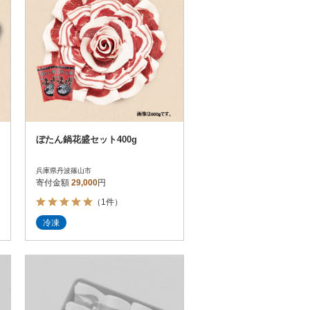
ぼたん鍋花盛セット400g
兵庫県丹波篠山市
寄付金額
29,000
円
（1件）
冷凍