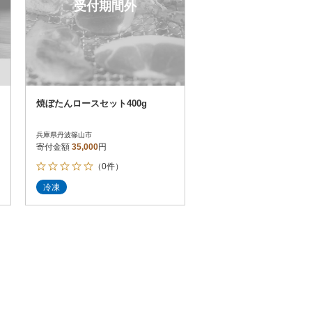
受付期間外
焼ぼたんロースセット400g
兵庫県丹波篠山市
寄付金額
35,000
円
（0件）
冷凍