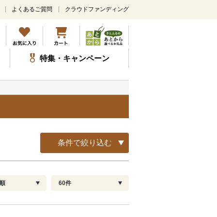
よくあるご質問
クラウドファンディング
メ
イ
ン
コ
ン
特集・キャンペーン
テ
ン
ツ
に
ス
キ
ッ
プ
条件で絞り込む
順
60件
配送指定
解除
順
30
お届け日時指定可
60