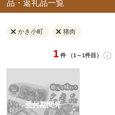
品・返礼品一覧
かき小町
猪肉
1
件 （1～1件目）
受付期間外