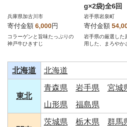
g×2袋)全6回
兵庫県加古川市
岩手県岩泉町
寄付金額
6,000
円
寄付金額
54,0
コラーゲンと旨味たっぷりの
岩手県の厳選した
神戸牛ひきすじ
用した、まろやか
り食感が特長のヨ
す。
北海道
北海道
青森県
岩手県
宮城
東北
山形県
福島県
茨城県
栃木県
群馬