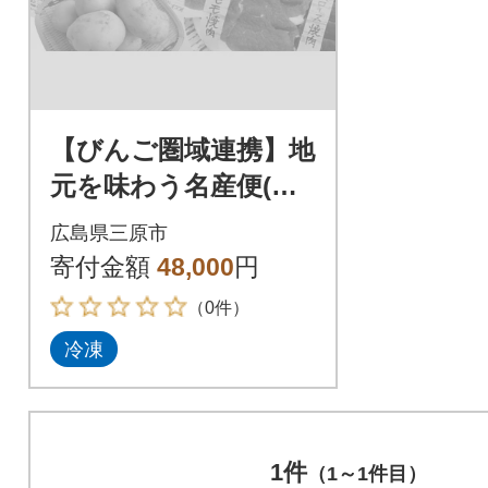
【びんご圏域連携】地
元を味わう名産便(ジ
ビエ・うつみ牡蠣小
広島県三原市
町・吉名じゃがいも)
寄付金額
48,000
円
[183-002]
（0件）
冷凍
1件
（1～1件目）