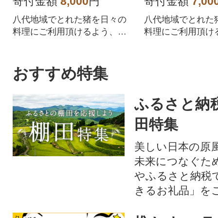
寄付金額
8,000
円
寄付金額
7,00
八代地域でとれた猪を日々の
八代地域でとれた
料理にご利用頂けるよう、薄
料理にご利用頂け
切りにしました。
切りにしました。
おすすめ特集
ふるさと納
田特集
美しい日本の原
未来につなぐた
やふるさと納税
きるお礼品」を