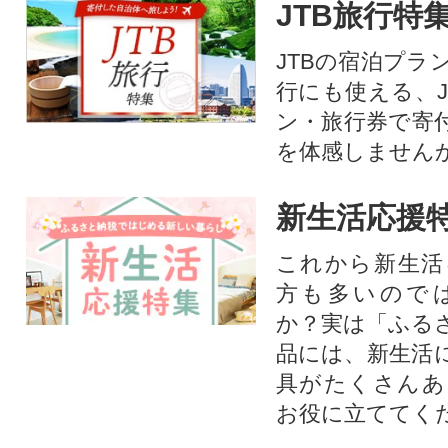
JTB旅行特
JTBの宿泊プラ
行にも使える、J
ン・旅行券で寄
を体感しません
新生活応援
これから新生活
方も多いので
か？実は「ふる
品には、新生活
具がたくさんあ
お役に立ててく