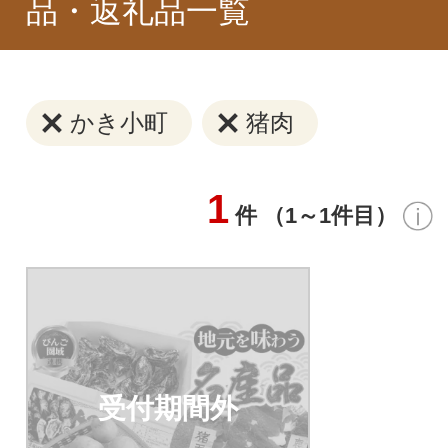
品・返礼品一覧
かき小町
猪肉
1
件 （1～1件目）
受付期間外