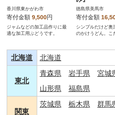
香川県東かがわ市
徳島県美馬市
寄付金額
9,500
円
寄付金額
16,5
ジャムなどの加工品作りに最
シンプルだけど奥
適な加工用ぶどうです。
のかけうどん。こ
た本生うどんとお
トでお届けします
北海道
北海道
青森県
岩手県
宮城
東北
山形県
福島県
茨城県
栃木県
群馬
関東