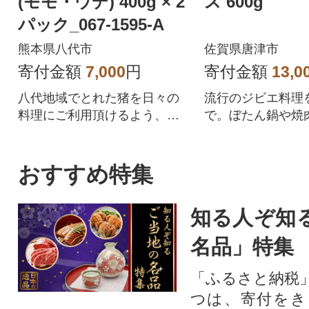
(モモ・ウデ) 400g × 2
ス 600g
パック_067-1595-A
熊本県八代市
佐賀県唐津市
寄付金額
7,000
円
寄付金額
13,0
八代地域でとれた猪を日々の
流行のジビエ料理
料理にご利用頂けるよう、薄
で。ぼたん鍋や焼
切りにしました。
きも旨い!臭みが
り脂の乗った猪肉
おすすめ特集
知る人ぞ知
名品」特集
「ふるさと納税
つは、寄付をき