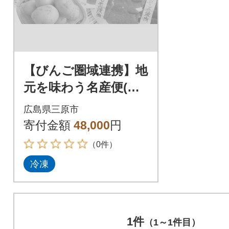
【びんご圏域連携】地
元を味わう名産便(ジ
ビエ・うつみ牡蠣小
広島県三原市
町・吉名じゃがいも)
寄付金額
48,000
円
[183-002]
（0件）
冷凍
1件
（1～1件目）