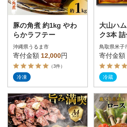
豚の角煮 約1kg やわ
大山ハム
らかラフテー
ク3本 詰
ロースハ
沖縄県うるま市
鳥取県米子
焼き豚
寄付金額
12,000
円
寄付金額
（3件）
冷凍
冷蔵