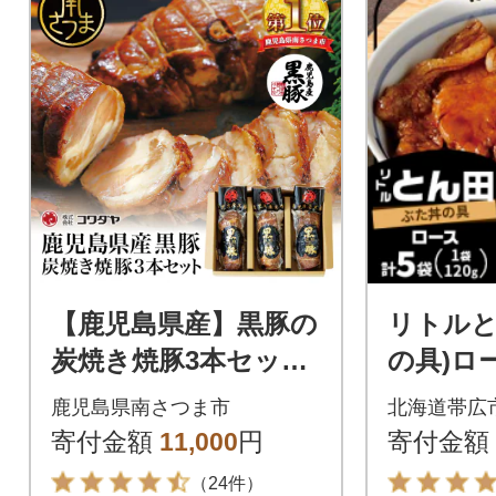
【鹿児島県産】黒豚の
リトルと
炭焼き焼豚3本セット
の具)ロ
焼き豚 チャーシュー
鹿児島県南さつま市
北海道帯広
黒豚 煮豚
寄付金額
11,000
円
寄付金額
（24件）