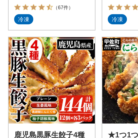
（67件）
冷凍
冷凍
鹿児島黒豚生餃子4種
★1つ1