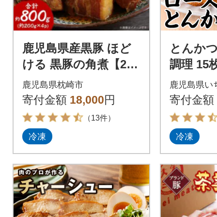
鹿児島県産黒豚 ほど
とんかつ
ける 黒豚の角煮【200
調理 15
g×4P】温めるだけ 豚
鹿児島県枕崎市
鹿児島県い
肉 バラ肉 惣菜 A8-24
寄付金額
18,000
円
寄付金額
（13件）
冷凍
冷凍