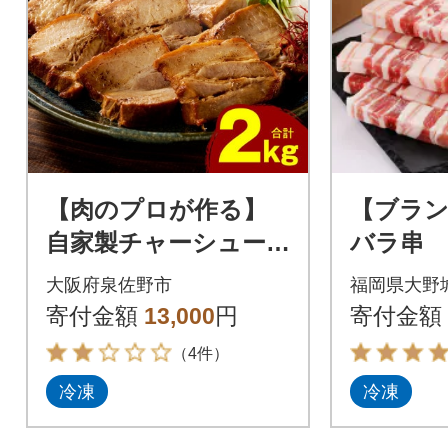
【肉のプロが作る】
【ブラン
自家製チャーシュー 2
バラ串 
kg(小分け 4～6パッ
大阪府泉佐野市
福岡県大野
ク)
寄付金額
13,000
円
寄付金額
（4件）
冷凍
冷凍