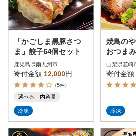
「かごしま黒豚さつ
焼鳥のや
ま」餃子64個セット
おつま
ー(豚肩
鹿児島県南九州市
山梨県韮崎
ック / 
寄付金額
12,000
円
寄付金額
県 韮崎
（5件）
選べる：内容量
冷凍
冷凍