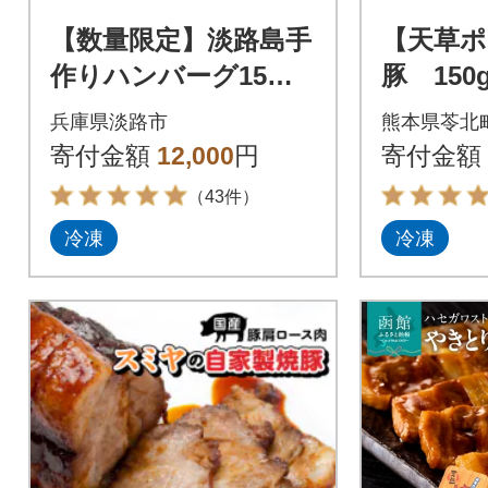
【数量限定】淡路島手
【天草ポ
作りハンバーグ15
豚 150
個 an07813
兵庫県淡路市
熊本県苓北
寄付金額
12,000
円
寄付金額
（43件）
冷凍
冷凍