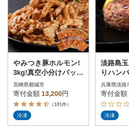
やみつき豚ホルモン!
淡路島
3kg!真空小分けパッ
りハンバー
ク!
個 an07
宮崎県都城市
兵庫県淡路
寄付金額
13,200
円
寄付金額
（181件）
冷凍
冷凍