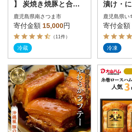
】 炭焼き焼豚と合鴨
漬け・
スモークの 詰め合わ
漬け セッ
鹿児島県南さつま市
鹿児島県い
せ(7種)
寄付金額
15,000
円
寄付金額
（11件）
冷蔵
冷凍