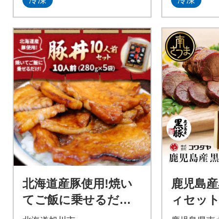
冷凍
冷凍
北海道産豚使用!焼い
鹿児島産
てご飯に乗せるだけ!
ィセット
豚丼10人前(280g×5袋)
ハム・ソ