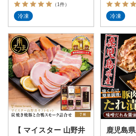
（1件）
冷凍
冷凍
【 マイスター 山野井
鹿児島県