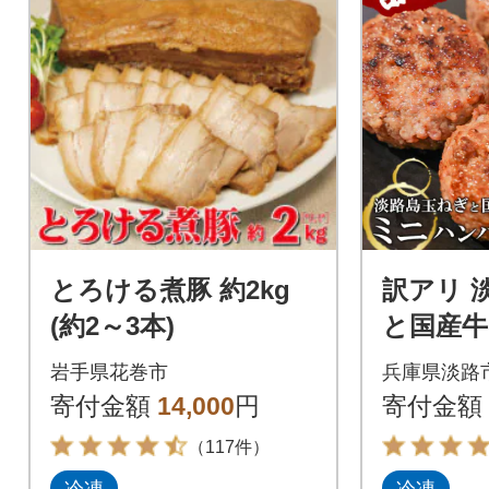
とろける煮豚 約2kg
訳アリ 
(約2～3本)
と国産
バーグ1.4
岩手県花巻市
兵庫県淡路
個 at04
寄付金額
14,000
円
寄付金額
（117件）