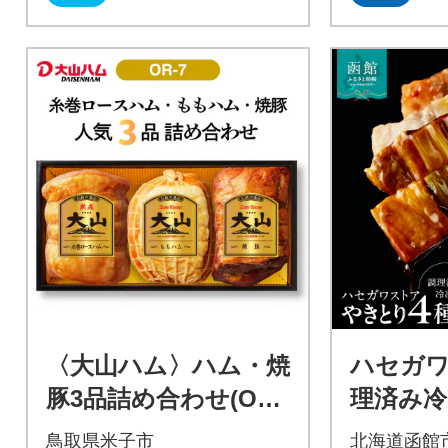
〈大山ハム〉ハム・焼
ハセガ
豚3品詰め合わせ(OR-
理済み冷
7)
り 4
鳥取県米子市
北海道函館