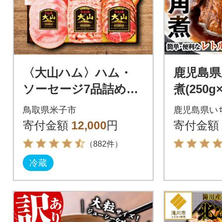
〈大山ハム〉ハム・
鹿児島県
ソーセージ7品詰め合
煮(250g
わせ(DLG-402)
温でお届
鳥取県米子市
鹿児島県い
角煮を食
寄付金額
12,000
円
寄付金額
（882件）
冷蔵