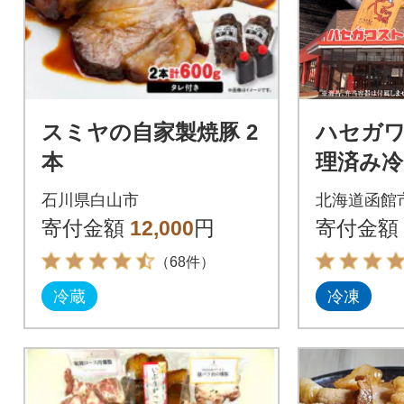
スミヤの自家製焼豚 2
ハセガ
本
理済み冷
り タレ
石川県白山市
北海道函館
本)_HD06
寄付金額
12,000
円
寄付金額
（68件）
冷蔵
冷凍