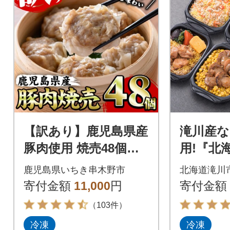
【訳あり】鹿児島県産
滝川産
豚肉使用 焼売48個セ
用!『北
ット(45g×48個 合計2k
鹿児島県いちき串木野市
北海道滝川
g超え!)
寄付金額
11,000
円
寄付金額
（103件）
冷凍
冷凍