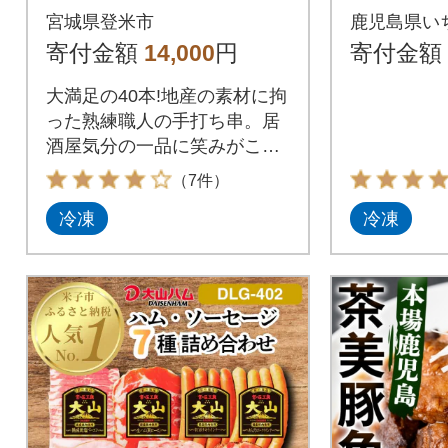
串 計40本
レ付き!
宮城県登米市
鹿児島県い
寄付金額
14,000
円
寄付金額
大満足の40本!地産の素材に拘
った熟練職人の手打ち串。居
酒屋気分の一品に笑みがこぼ
れます!
（7件）
冷凍
冷凍