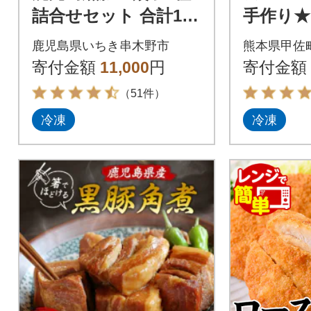
詰合せセット 合計144
手作り
個(4種×12個×3P)国産
(にらメ
鹿児島県いちき串木野市
熊本県甲佐
野菜使用!
(たれ付き
寄付金額
11,000
円
寄付金額
（51件）
冷凍
冷凍