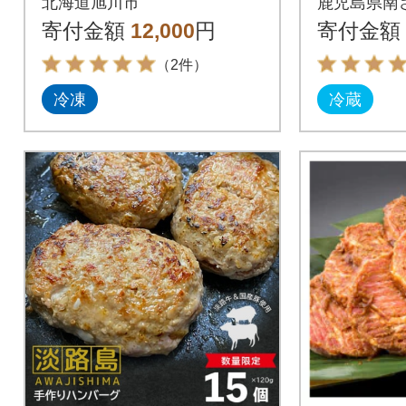
北海道旭川市
鹿児島県南
セット_00101
寄付金額
12,000
円
寄付金額
（2件）
冷凍
冷蔵