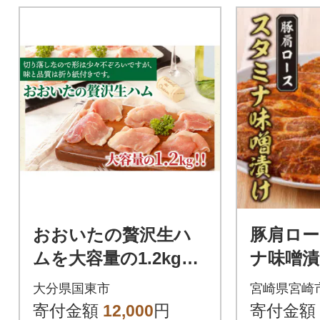
おおいたの贅沢生ハ
豚肩ロ
ムを大容量の1.2kg_0
ナ味噌漬け
245N
(宮崎市)
大分県国東市
宮崎県宮崎
寄付金額
12,000
円
寄付金額