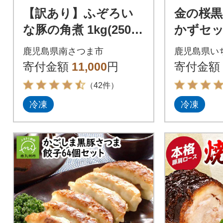
【訳あり】ふぞろい
金の桜黒
な豚の角煮 1kg(250g
かずセッ
×4P)鹿児島県産豚肉使
ジ対応)
鹿児島県南さつま市
鹿児島県い
用
寄付金額
11,000
円
寄付金額
（42件）
冷凍
冷凍