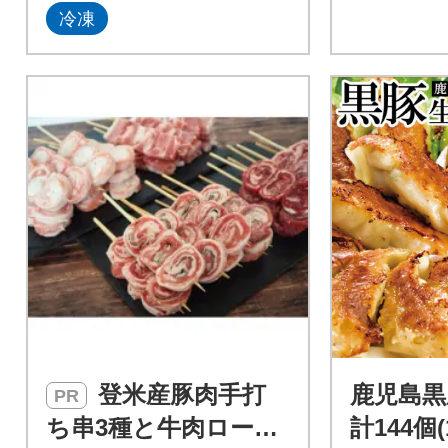
冷凍
登米産豚肉手打
鹿児島黒
PR
ち串3種と牛肉ロール
計144個(