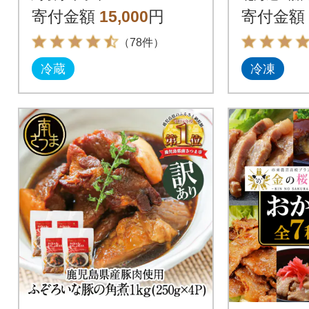
7袋(豚精
寄付金額
15,000
円
寄付金額
66-002
（78件）
冷蔵
冷凍