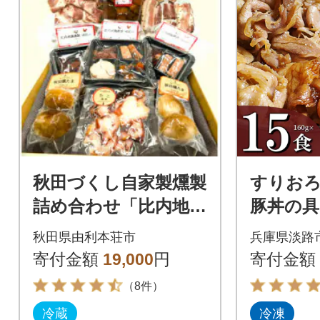
秋田づくし自家製燻製
すりお
詰め合わせ「比内地鶏
豚丼の具 
燻製・燻たま・いぶ
食 ah14
秋田県由利本荘市
兵庫県淡路
りがっこ・たこ燻
寄付金額
19,000
円
寄付金額
製・ベーコン・豚肩ロ
（8件）
ース」
冷蔵
冷凍