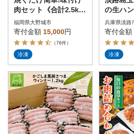
肉セット《合計2.5k
の生ハン
g》
10個 at
福岡県大野城市
兵庫県淡路
寄付金額
15,000
円
寄付金額
（76件）
冷凍
冷凍