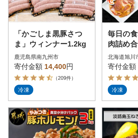
「かごしま黒豚さつ
毎日の食
ま」ウィンナー1.2kg
肉詰め合わ
鹿児島県南九州市
北海道旭川
寄付金額
14,400
円
寄付金額
（209件）
冷凍
冷凍