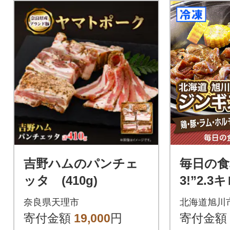
吉野ハムのパンチェ
毎日の食
ッタ (410g)
3!”2.
せ(ジンギ
奈良県天理市
北海道旭川
00571
寄付金額
19,000
円
寄付金額