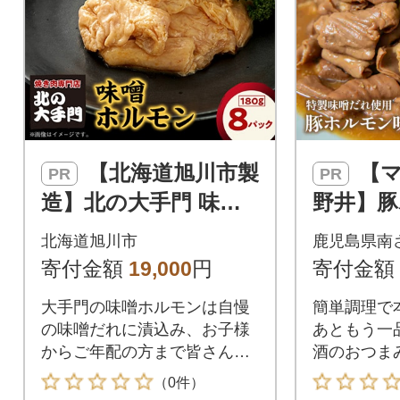
【北海道旭川市製
【マイスター山
PR
PR
造】北の大手門 味噌
野井】豚
ホルモン 180g×8パッ
煮込み 50
北海道旭川市
鹿児島県南
ク_01448
kg も
寄付金額
19,000
円
寄付金額
ト
大手門の味噌ホルモンは自慢
簡単調理で
の味噌だれに漬込み、お子様
あともう一
からご年配の方まで皆さんが
酒のおつま
食べやすい味です。
（0件）