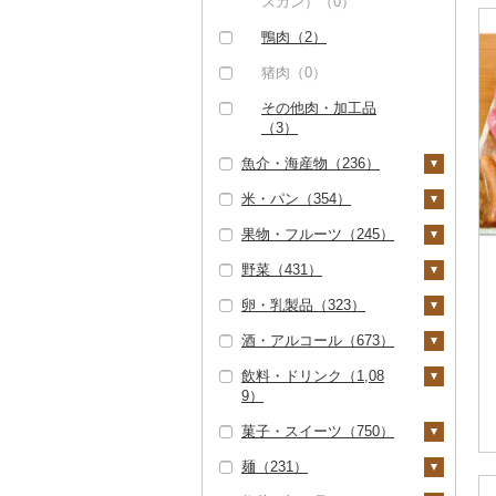
唐揚げ（0）
スカン）（0）
（0）
中津からあげ（0）
鴨肉（2）
但馬牛（0）
水炊き（0）
猪肉（0）
土佐あかうし（0）
地鶏（1）
その他肉・加工品
佐賀牛（0）
（3）
赤鶏さつま（0）
長崎和牛（0）
魚介・海産物（236）
その他鶏肉（1）
あか牛（0）
米・パン（354）
カニ（0）
宮崎牛（0）
果物・フルーツ（245）
エビ（0）
米（233）
その他牛肉（精肉）
野菜（431）
いくら（0）
精米（151）
雑穀（4）
ぶどう・マスカット
（9）
（10）
卵・乳製品（323）
うに（0）
無洗米（3）
餅（6）
いも（41）
巨峰（0）
いちご（131）
酒・アルコール（673）
明太子・たらこ（2）
玄米（42）
その他穀物加工品（2
じゃがいも（3）
トマト（23）
卵（82）
6）
ナガノパープル（0）
りんご（6）
飲料・ドリンク（1,08
明太子（2）
その他魚卵（0）
金芽米（0）
さつまいも（24）
フルーツトマト（8）
玉ねぎ（6）
チーズ（45）
ビール・発泡酒（45
9）
パン（91）
ピオーネ（0）
もも（0）
7）
たらこ（0）
貝（0）
ゆめぴりか（0）
その他いも（12）
ミニトマト（3）
ねぎ（199）
ヨーグルト（108）
菓子・スイーツ（750）
デラウェア（0）
メロン（0）
ビール（292）
日本酒（63）
水・ミネラルウォータ
うなぎ（175）
つや姫（0）
その他トマト（11）
とうもろこし（24）
牛乳（2）
ー（136）
麺（231）
シャインマスカット
さくらんぼ（1）
発泡酒（113）
純米大吟醸（17）
焼酎（3）
ケーキ（63）
鮮魚（10）
コシヒカリ（99）
根菜（41）
バター（123）
（4）
コーヒー・コーヒー豆