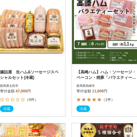
腸詰屋 生ハム&ソーセージスペ
【高崎ハム】ハム・ソーセージ・
シャルセット(冷蔵)
ベーコン・焼豚「バラエティーセ
ット」(Z-203)
群馬県太田市
群馬県高崎市
寄付金額
47,000
円
寄付金額
11,000
円
（0件）
（1件）
冷蔵
冷蔵