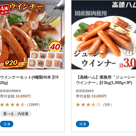
円
レビュー
レビュー
決済方法
解除
寄付金額
PayPay
発送種別
解除
クレジットカード決済
寄付金額
通常
Amazon Pay
冷蔵便
楽天ペイ
冷凍便
メルペイ
コンビニ支払い
ソフトバンクまとめて支払い
au PAY（auかんたん決済）
ウインナーセット(4種類40本 計9
【高崎ハム】業務用「ジューシー
d払い
20g)
ウインナー」計3kg(1,000g×3P)
金融機関(Pay-easy決済)
群馬県伊勢崎市
群馬県高崎市
寄付金額
10,000
円
寄付金額
10,000
円
（198件）
（5件）
解除
結果を見る（
273
選べる：内容量
冷凍
冷凍