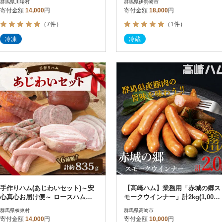
群馬県川場村
群馬県伊勢崎市
ルのセット
寄付金額
14,000
円
寄付金額
18,000
円
（7件）
（1件）
冷凍
冷蔵
手作りハム(あじわいセット)～安
【高崎ハム】業務用「赤城の郷ス
心真心お届け便～ ロースハム・
モークウインナー」計2kg(1,000g
ソーセージ・ベーコンなど6種
×2P)
群馬県榛東村
群馬県高崎市
寄付金額
14,000
円
寄付金額
10,000
円