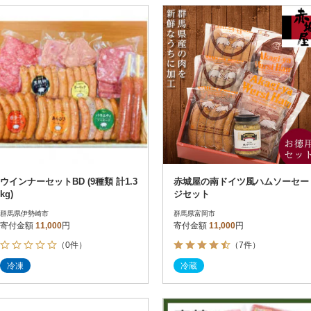
ウインナーセットBD (9種類 計1.3
赤城屋の南ドイツ風ハムソーセー
kg)
ジセット
群馬県伊勢崎市
群馬県富岡市
寄付金額
11,000
円
寄付金額
11,000
円
（0件）
（7件）
冷凍
冷蔵