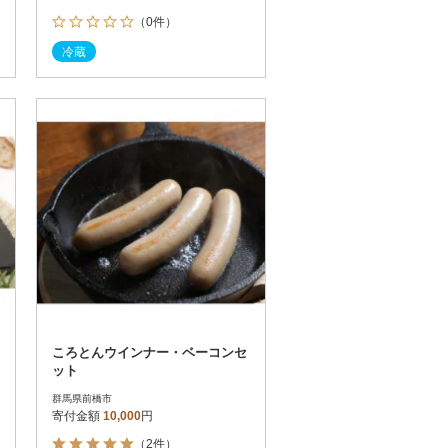
（0件）
冷蔵
ころとんウインナー・ベーコンセ
ット
群馬県前橋市
寄付金額
10,000
円
（2件）