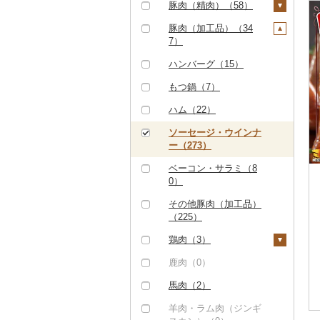
ハンバーグ（24）
豚肉（精肉）（58）
しゃぶしゃぶ（13）
もつ鍋（0）
ステーキ（1）
豚肉（加工品）（34
焼肉（25）
7）
ローストビーフ（1
すき焼き（4）
牛タン（60）
3）
ハンバーグ（15）
しゃぶしゃぶ（16）
和牛（11）
ビーフジャーキー
もつ鍋（7）
焼肉（20）
（1）
黒毛和牛（6）
ハム（22）
アグー豚（0）
その他牛肉（加工品）
白老牛（0）
ソーセージ・ウインナ
（4）
その他豚肉（精肉）
ー（273）
仙台牛（0）
（18）
ベーコン・サラミ（8
米沢牛（0）
0）
山形牛（0）
その他豚肉（加工品）
（225）
常陸牛（0）
鶏肉（3）
上州牛（33）
鶏肉（精肉）（1）
鹿肉（0）
飛騨牛（0）
ハム・ソーセージ
馬肉（2）
近江牛（0）
（0）
羊肉・ラム肉（ジンギ
神戸牛・神戸ビーフ