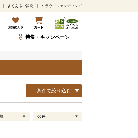
よくあるご質問
クラウドファンディング
メ
イ
ン
コ
ン
特集・キャンペーン
テ
ン
ツ
に
ス
キ
ッ
プ
条件で絞り込む
順
60件
配送指定
解除
順
30
お届け日時指定可
60