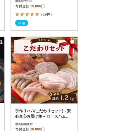
群馬県太田市
寄付金額
19,000
円
（19件）
冷蔵
手作りハム(こだわりセット)～安
心真心お届け便～ ロースハム・
ソーセージ・ベーコンなど6種
群馬県榛東村
寄付金額
20,000
円