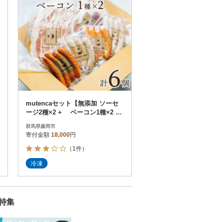
mutencaセット【無添加 ソーセ
ージ2種×2 + ベーコン1種×2 詰
め合わせ】
群馬県藤岡市
寄付金額
18,000
円
（1件）
冷凍
特集