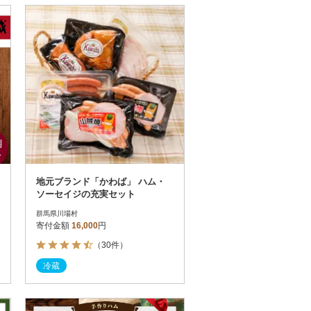
地元ブランド「かわば」 ハム・
ソーセイジの充実セット
群馬県川場村
寄付金額
16,000
円
（30件）
冷蔵