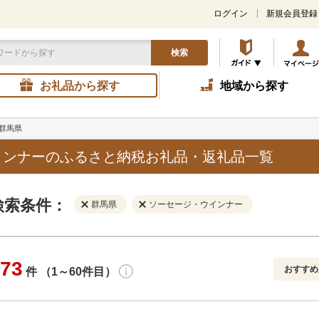
ログイン
新規会員登録
検索
お礼品から探す
地域から探す
群馬県
インナーのふるさと納税お礼品・返礼品一覧
検索条件：
群馬県
ソーセージ・ウインナー
73
おすすめ
件 （1～60件目）
寄付金額
解除
地域
解除
おすすめ
円～
新着順