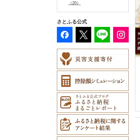
こしょう（0）
（20）
その他加工品（252）
ゴルフプレー券（10
その他文房具（53）
子供・ベビー（4）
数珠（0）
胡蝶蘭（6）
盆栽・その他（29）
（15）
4）
その他鮮魚（1）
その他缶詰・瓶詰（1
スプーン・フォーク・
鍋（0）
トイレットペーパー
本・CD・DVD（1）
スリッパ・下駄・草履
ペンダント・ネックレ
その他服飾小物（19
備前焼（0）
4）
プロテイン（1）
その他調味料（69）
6）
ナイフ（0）
（0）
その他洋服（27）
（12）
ス（54）
4）
工芸品（111）
造花・プリザーブドフ
その他スポーツ（6）
まな板（10）
おもちゃ・ぬいぐるみ
美濃焼（0）
GDOふるさとゴルフ
花火大会チケット
その他美容（89）
ラワー（31）
さとふる公式
皿・椀（1）
ティッシュ（8）
（80）
その他靴・履物（0）
ピアス・イヤリング
財布（8）
播州そろばん（0）
プレークーポン（3
（1）
土鍋（0）
村上木彫堆朱（0）
（7）
その他花（17）
4）
弁当箱（0）
その他日用品（204）
ご当地キャラクター
ショール・ストール
美濃和紙（0）
カタログギフト（0）
その他キッチン用品
その他陶器・漆器（1
（17）
真珠・パール（0）
（23）
その他のゴルフプレー
その他食器（11）
（16）
8）
民芸品（40）
その他体験・チケット
券（48）
ベビー用品（37）
その他アクセサリー
ネクタイ・ベルト
（251）
（12）
（8）
ペット用品（183）
マフラー・手袋（4
防災グッズ（7）
5）
その他雑貨（337）
その他服飾小物（11
0）