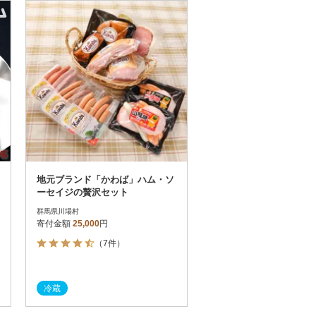
お届け時間帯指定可
発送される月指定可
件数順
90
評価順
120
が高い順
その他
解除
が低い順
さとふる限定のお礼品
定期便
さとふるアプリdeワンストップ申請
対象
地元ブランド「かわば」ハム・ソ
ーセイジの贅沢セット
群馬県川場村
寄付金額
25,000
円
（7件）
件）
冷蔵