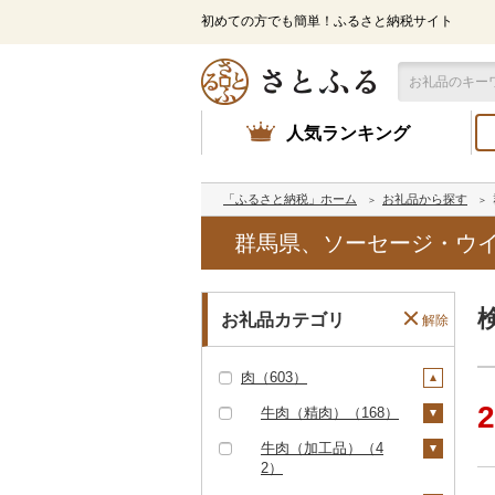
初めての方でも簡単！ふるさと納税サイト
人気ランキング
「ふるさと納税」ホーム
お礼品から探す
群馬県、ソーセージ・ウ
お礼品カテゴリ
解除
肉（603）
2
牛肉（精肉）（168）
ステーキ（32）
牛肉（加工品）（4
2）
すき焼き（27）