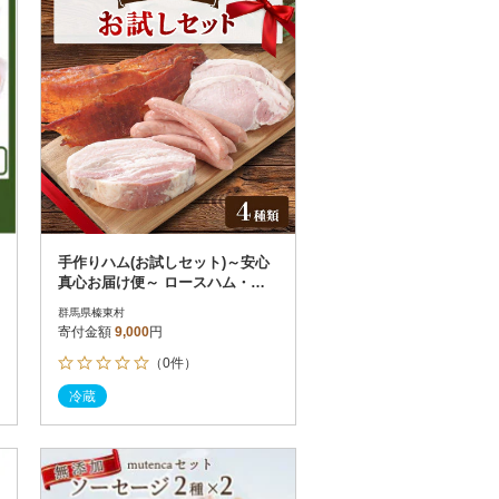
手作りハム(お試しセット)～安心
真心お届け便～ ロースハム・ソ
ーセージ・ベーコン・ジャーキー
群馬県榛東村
など4種
寄付金額
9,000
円
（0件）
冷蔵