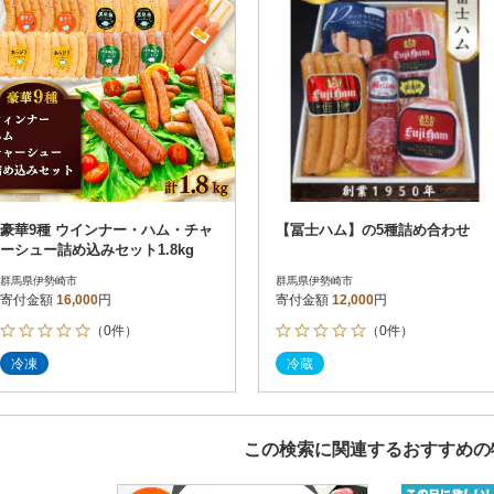
豪華9種 ウインナー・ハム・チャ
【冨士ハム】の5種詰め合わせ
ーシュー詰め込みセット1.8kg
群馬県伊勢崎市
群馬県伊勢崎市
寄付金額
16,000
円
寄付金額
12,000
円
（0件）
（0件）
冷凍
冷蔵
この検索に関連するおすすめの