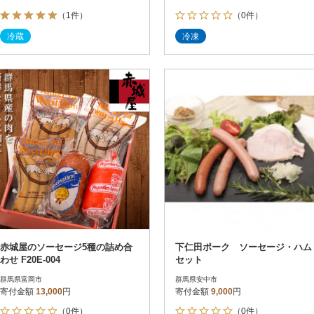
（1件）
（0件）
冷蔵
冷凍
赤城屋のソーセージ5種の詰め合
下仁田ポーク ソーセージ・ハム
わせ F20E-004
セット
群馬県富岡市
群馬県安中市
寄付金額
13,000
円
寄付金額
9,000
円
（0件）
（0件）