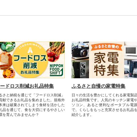
ース肉 豚バラスライス
ードロス削減お礼品特集
ふるさと自慢の家電特集
るさと納税を通じて「フードロス削減」
日々の生活を豊かにしてくれる家電製
貢献できるお礼品を集めました。規格外
お礼品特集です。人気のキッチン家電
本来は破棄されてしまう食材を活かした
ソコン、あると便利なポータブル電
礼品を通じて、食を大切にするやさしい
で。くらしをもっと充実させるお礼品
環を育んでみませんか？​
紹介します。