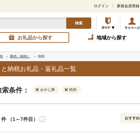
ログイン
新規会員登録
検索
お礼品から探す
地域から探す
肉
豚肉（精肉）
焼肉
さと納税お礼品・返礼品一覧
検索条件：
みやじ豚
焼肉
おすすめ
件 （1～7件目）
寄付金額
解除
地域
解除
おすすめ
円～
新着順