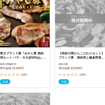
受付期間外
希少ブランド豚『みやじ豚 焼肉
【神奈川県からこだわりセット】
用セット バラ・モモ(約900g)』
ブランド豚 焼肉用と鎌倉野菜の
(冷蔵・生肉)
ドレッシング【複数個口で配送】
神奈川県藤沢市
神奈川県
寄付金額
10,000
円
寄付金額
25,000
円
（0件）
（0件）
冷蔵
冷蔵