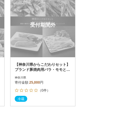
受付期間外
【神奈川県からこだわりセット】
ブランド豚焼肉用バラ・モモと鎌
倉野菜のドレッシング【複数個口
神奈川県
で配送】
寄付金額
25,000
円
（0件）
冷蔵