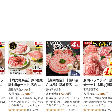
バラ
【鹿児島県産】豚3種類
【期間限定】【使い易
豚肉バラエティー
計1.
計1.5kgセット 豚肉 小
さ抜群】都城産豚「高
せセット 4.5kg(国
分け 冷凍 カミチク
城の里」わくわくセッ
鹿児島県南さつま市
宮崎県都城市
宮崎県国富町
ト4.1kg
寄付金額
12,000
円
寄付金額
17,900
円
寄付金額
17,500
円
の豚肉
畜産王国 鹿児島の温暖な気候
都城産豚「高城の里」はこだ
企業努力で実現!宮崎県
1.5
と豊かな自然で育てたこだわ
わりの植物性・麹菌発酵飼料
の合計約45食相当のバ
ぶしゃ
りの豚肉です。しゃぶしゃぶ
で育てることで、あっさりと
ィパックセットです。
チク
用の肩ロース 生姜焼き用のロ
したおいしいお肉です。
)
(1,864件)
(1,250件)
(163件)