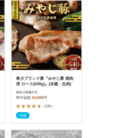
お届け時間帯指定可
発送される月指定可
件数順
90
評価順
120
が高い順
その他
解除
が低い順
さとふる限定のお礼品
定期便
さとふるアプリdeワンストップ申請
対象
希少ブランド豚『みやじ豚 焼肉
用 ロース(640g)』(冷蔵・生肉)
神奈川県藤沢市
寄付金額
10,000
円
（2件）
）
冷蔵