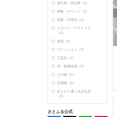
旅行券・宿泊券（0）
塩（0）
体験・チケット（0）
醤油（0）
雑貨・日用品（0）
味噌（0）
スポーツ・アウトドア
酢（0）
（0）
だし（0）
美容（0）
食用油（0）
ファッション（0）
はちみつ（0）
工芸品（0）
ドレッシング（8）
花・観葉植物（0）
その他調味料（0）
その他（0）
定期便（0）
あとから選べるお礼品
（0）
さとふる公式