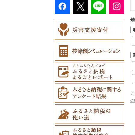
焼
こ
焼