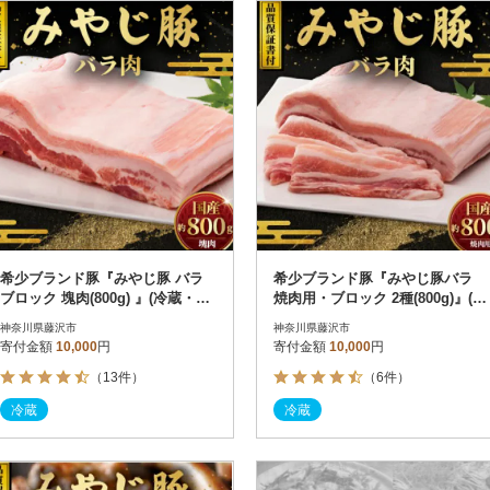
円
レビュー
レビュー
決済方法
解除
寄付金額
PayPay
発送種別
解除
クレジットカード決済
寄付金額
通常
Amazon Pay
冷蔵便
楽天ペイ
冷凍便
メルペイ
コンビニ支払い
ソフトバンクまとめて支払い
au PAY（auかんたん決済）
希少ブランド豚『みやじ豚 バラ
希少ブランド豚『みやじ豚バラ
d払い
ブロック 塊肉(800g) 』(冷蔵・生
焼肉用・ブロック 2種(800g)』(冷
金融機関(Pay-easy決済)
肉)
蔵・生肉)
神奈川県藤沢市
神奈川県藤沢市
寄付金額
10,000
円
寄付金額
10,000
円
（13件）
（6件）
解除
結果を見る（
7
件
冷蔵
冷蔵