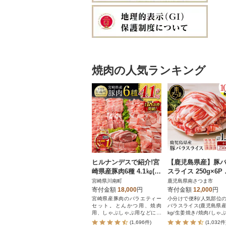
焼肉の人気ランキング
ヒルナンデスで紹介!宮
【鹿児島県産】豚
崎県産豚肉6種 4.1㎏(川
スライス 250g×6P 
南町)
5kgセット
宮崎県川南町
鹿児島県南さつま市
寄付金額
18,000
円
寄付金額
12,000
円
宮崎県産豚肉のバラエティー
小分けで便利/人気部位
セット。とんかつ用、焼肉
バラスライス(鹿児島県産)/
用、しゃぶしゃぶ用などにカ
kg/生姜焼き/焼肉/しゃ
ットしたセットです!
ぶ/豚肉/小分け/冷凍/カミ
(1,696件)
(1,032件