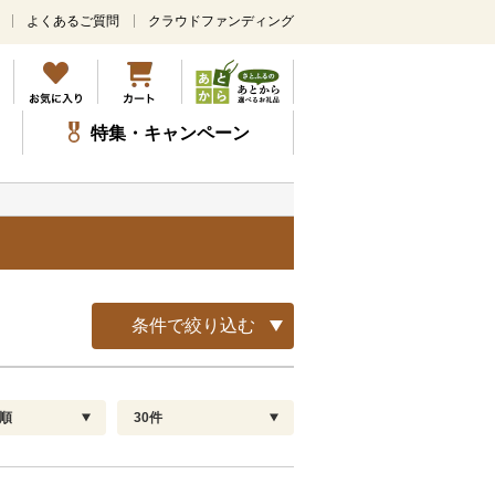
よくあるご質問
クラウドファンディング
メ
イ
ン
コ
ン
特集・キャンペーン
テ
ン
ツ
に
ス
キ
ッ
プ
条件で絞り込む
順
30件
配送指定
解除
順
30
お届け日時指定可
60