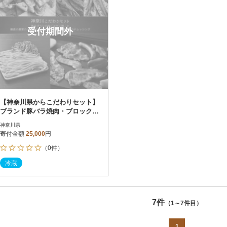
受付期間外
【神奈川県からこだわりセット】
ブランド豚バラ焼肉・ブロックと
鎌倉野菜のドレッシング【複数個
神奈川県
口で配送】
寄付金額
25,000
円
（0件）
冷蔵
7件
（1～7件目）
1