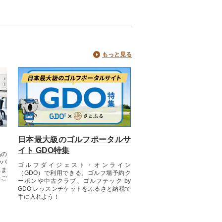
冷凍/カミチク
もっと見る
日本最大級のゴルフポータルサ
イト GDO特集
品の
やパ
ゴルフダイジェスト・オンライン
源ま
（GDO）で利用できる、ゴルフ場予約ク
をご
ーポンや中古クラブ、ゴルフテック by
GDO レッスンチケットをふるさと納税で
手に入れよう！