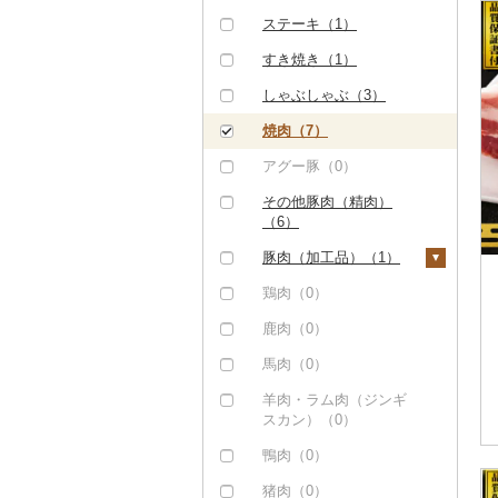
ステーキ（1）
すき焼き（1）
しゃぶしゃぶ（3）
焼肉（7）
アグー豚（0）
その他豚肉（精肉）
（6）
豚肉（加工品）（1）
ハンバーグ（0）
鶏肉（0）
もつ鍋（0）
鹿肉（0）
ハム（0）
馬肉（0）
ソーセージ・ウインナ
羊肉・ラム肉（ジンギ
ー（0）
スカン）（0）
ベーコン・サラミ
鴨肉（0）
（0）
猪肉（0）