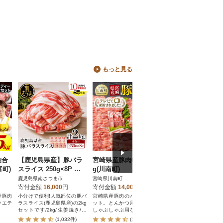
もっと見る
詰合
【鹿児島県産】豚バラ
宮崎県産豚肉6種 1.9k
【鹿児島県産】豚
富町)
スライス 250g×8P 計2
g(川南町)
3kg(250g×12パッ
kgセット
ロースしゃぶしゃぶ
鹿児島県南さつま市
宮崎県川南町
鹿児島県南さつま市
姜焼き用 バラスラ
寄付金額
16,000
円
寄付金額
14,000
円
寄付金額
23,000
円
産豚肉
小分けで便利!人気部位の豚バ
宮崎県産豚肉のバラエティセ
カミチク厳選の豚肉3種類
ラエテ
ラスライス(鹿児島県産)の2kg
ット。とんかつ用、焼肉用、
gお届けします。
セットです/2kg/生姜焼き/焼
しゃぶしゃぶ用などにカット
肉/しゃぶしゃぶ/豚肉/小分け/
した豚肉のセットです!
(1,032件)
(1,696件)
(1,864