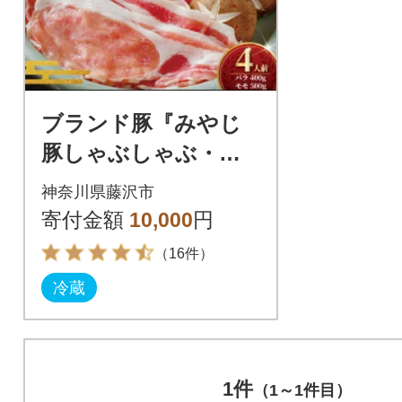
ブランド豚『みやじ
豚しゃぶしゃぶ・す
き焼き用セット バ
神奈川県藤沢市
ラ・モモ(約900g)』
寄付金額
10,000
円
（16件）
冷蔵
1件
（1～1件目）