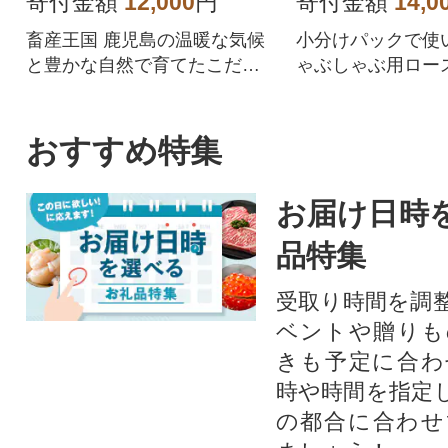
寄付金額
12,000
円
寄付金額
14,0
畜産王国 鹿児島の温暖な気候
小分けパックで使
と豊かな自然で育てたこだわ
ゃぶしゃぶ用ロース
りの豚肉です。しゃぶしゃぶ
ト。畜産王国 鹿
用の肩ロース 生姜焼き用のロ
気候と豊かな自然
ース肉 豚バラスライス
だわりの豚肉です
おすすめ特集
け 冷凍 カミチク
お届け日時
品特集
受取り時間を調
ベントや贈りも
きも予定に合わ
時や時間を指定
の都合に合わせ