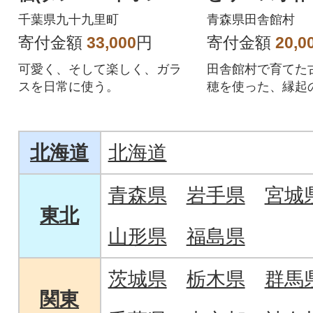
ト)
ット
千葉県九十九里町
青森県田舎館村
寄付金額
33,000
円
寄付金額
20,0
可愛く、そして楽しく、ガラ
田舎館村で育てた
スを日常に使う。
穂を使った、縁起
月飾りと体験リー
す。
北海道
北海道
青森県
岩手県
宮城
東北
山形県
福島県
茨城県
栃木県
群馬
関東