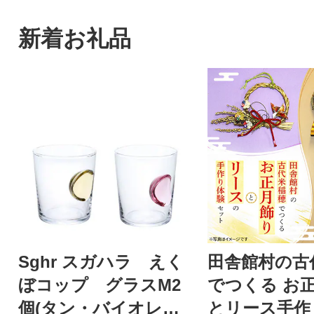
新着お礼品
Sghr スガハラ えく
田舎館村の古
ぼコップ グラスM2
でつくる お
個(タン・バイオレッ
とリース手作