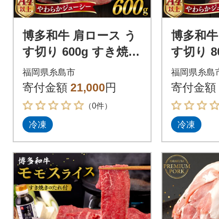
博多和牛 肩ロース う
博多和牛
す切り 600g すき焼き
す切り 8
のタレ付 糸島市 /ヒサ
のタレ付
福岡県糸島市
福岡県糸島
ダヤフーズ [AIA037]
ダヤフーズ 
寄付金額
21,000
円
寄付金額
（0件）
冷凍
冷凍