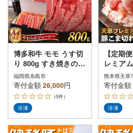
博多和牛 モモ うす切
【定期便
り 800g すき焼きのタ
レミアム
レ付 糸島市 / ヒサダ
ま切れ約1.
福岡県糸島市
熊本県天草
ヤフーズ[AIA041]
026-T03
寄付金額
26,000
円
寄付金額
（0件）
冷凍
冷凍