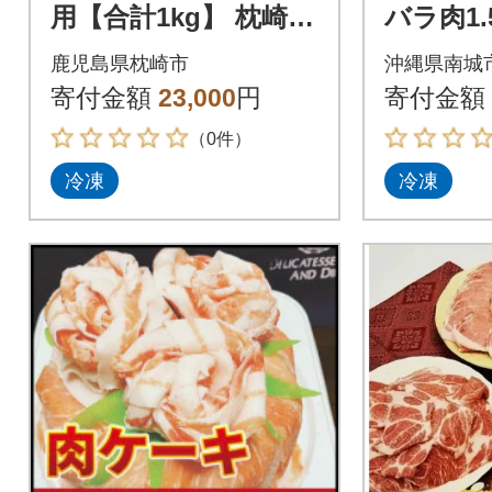
用【合計1kg】 枕崎産
バラ肉1.
黒豚 B3-8
鹿児島県枕崎市
沖縄県南城
寄付金額
23,000
円
寄付金額
（0件）
冷凍
冷凍