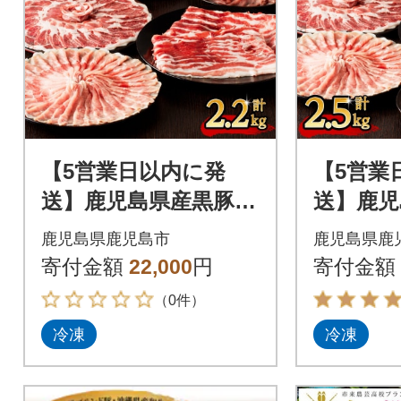
【5営業日以内に発
【5営業
送】鹿児島県産黒豚お
送】鹿児
徳用 5種詰合せ(2.2kg)
徳用 6種詰
鹿児島県鹿児島市
鹿児島県鹿
K134-010
K134-0
寄付金額
22,000
円
寄付金額
（0件）
冷凍
冷凍