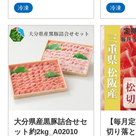
冷凍
冷凍
大分県産黒豚詰合せセ
【毎月定
ット約2kg_A02010
切り落とし