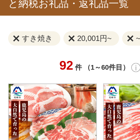
と納税お礼品・返礼品一覧
すき焼き
20,001円~
92
件 （1～60件目）