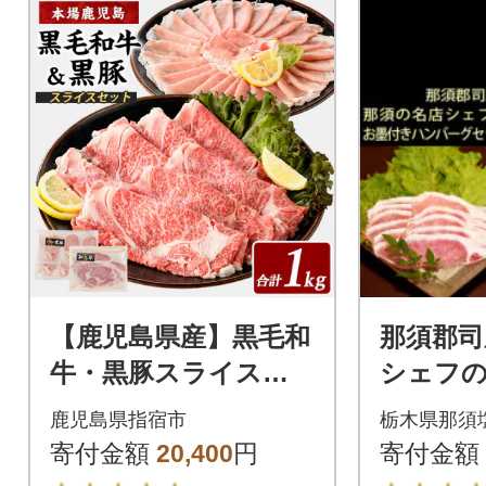
【鹿児島県産】黒毛和
那須郡司
牛・黒豚スライスセ
シェフ
ット1kg(IB119-002)
ンバー
鹿児島県指宿市
栃木県那須
計1520g
寄付金額
20,400
円
寄付金額