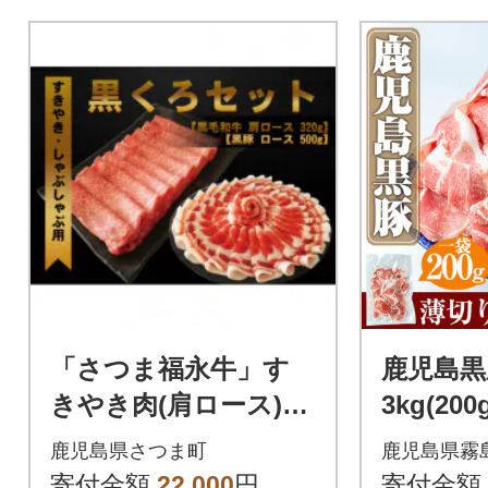
「さつま福永牛」す
鹿児島黒
きやき肉(肩ロース)32
3kg(20
0g & 黒豚(ローススラ
【米平
鹿児島県さつま町
鹿児島県霧
イス)500g
B-119
寄付金額
22,000
円
寄付金額