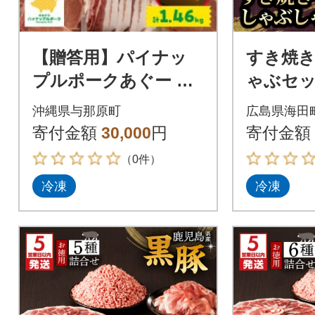
【贈答用】パイナッ
すき焼
プルポークあぐー 焼
ゃぶセッ
肉・ステーキ・味噌漬
g 豚肉3
沖縄県与那原町
広島県海田
セット(総重量1.46kg)
寄付金額
30,000
円
寄付金額
（0件）
冷凍
冷凍