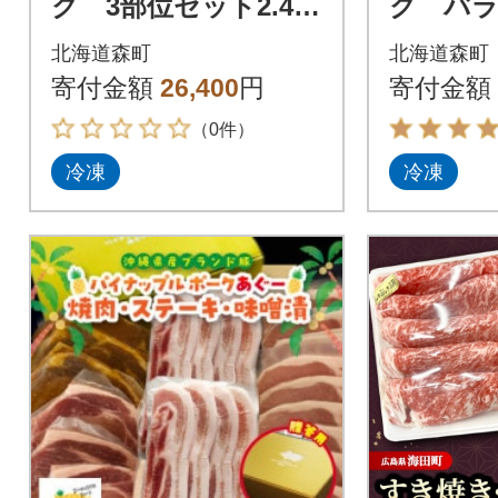
ク 3部位セット2.4k
ク バ
g(400g×6)すき焼き・
ット 2.4
北海道森町
北海道森町
しゃぶしゃぶ・煮物
とんか
寄付金額
26,400
円
寄付金額
など
き・焼
（0件）
冷凍
冷凍