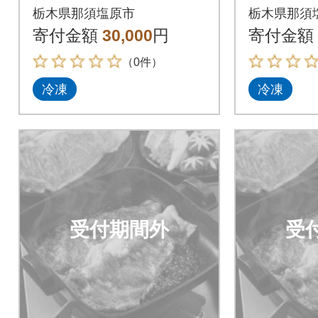
ロインすき焼き用
ロイン
栃木県那須塩原市
栃木県那須
寄付金額
30,000
円
寄付金額
（0件）
冷凍
冷凍
受付期間外
受