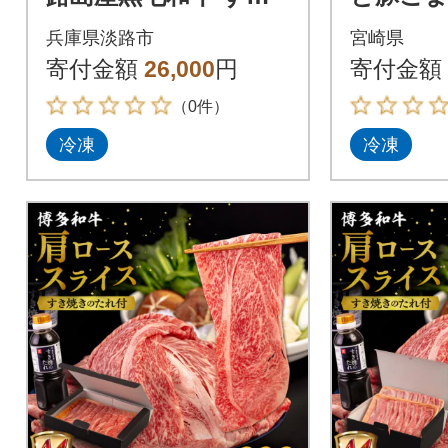
やき用肩ロース 500g
ティ 食
兵庫県淡路市
宮崎県
aa16024
合計1.7
寄付金額
26,000
円
寄付金額
スライ
（0件）
冷凍
冷凍