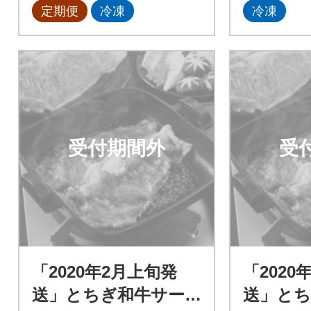
定期便
冷凍
冷凍
受付期間外
受
「2020年2月上旬発
「2020
送」とちぎ和牛サー
送」とち