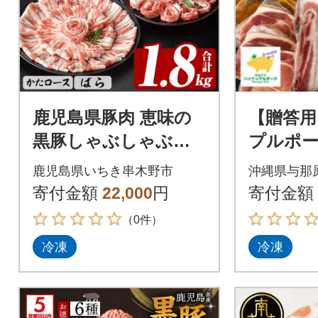
鹿児島県豚肉 恵味の
【贈答用
黒豚しゃぶしゃぶセ
プルポー
ット(肩ロース300g×2
テーキ・
鹿児島県いちき串木野市
沖縄県与那
P•ばら300g×4P) 1.8k
ト(総重量1
寄付金額
22,000
円
寄付金額
g
（0件）
冷凍
冷凍