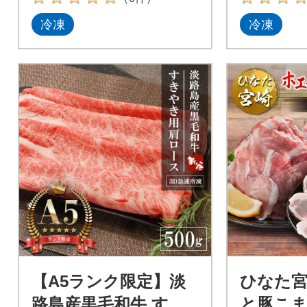
冷凍
冷凍
【A5ランク限定】淡
ひなた宮
路島産黒毛和牛 すき
と豚こま