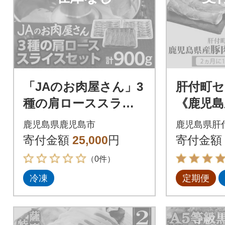
「JAのお肉屋さん」3
肝付町セ
種の肩ローススライ
《鹿児島
スセット(計900g) K
ぶしゃ
鹿児島県鹿児島市
鹿児島県肝
234-004
【全3回】
寄付金額
25,000
円
寄付金額
（0件）
冷凍
定期便