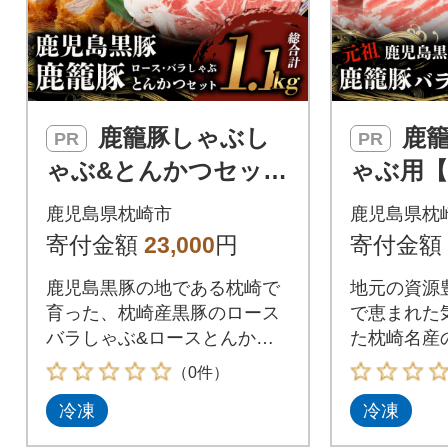
鹿籠豚しゃぶし
鹿籠豚しゃぶし
PR
PR
ゃぶ&とんかつセット
ゃぶ用【
【合計1.1kg】枕崎産
崎産黒豚 
鹿児島県枕崎市
鹿児島県枕
黒豚使用 B3-7
寄付金額
23,000
円
寄付金額
鹿児島黒豚の地である枕崎で
地元の資源
育った、枕崎産黒豚のロース
で恵まれた
バラしゃぶ&ロースとんかつ
た枕崎名産
セットです。
ごぶた-」
（0件）
冷凍
冷凍