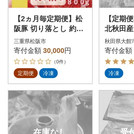
【2ヵ月毎定期便】松
【定期便
阪豚 切り落とし 約80
北秋田産
0g しゃぶしゃぶ カレ
三重県松阪市
秋田県大館
ー炒め物、生姜焼きに
寄付金額
30,000
円
寄付金額
も色々全3回
（0件）
定期便
冷凍
冷凍
在庫なし
受