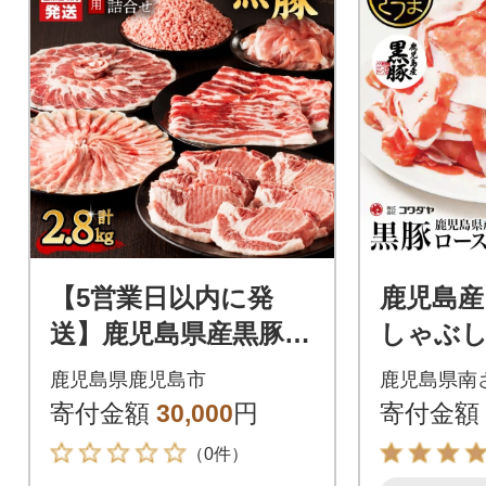
【5営業日以内に発
鹿児島産
送】鹿児島県産黒豚お
しゃぶし
徳用 6種詰合せ(2.8kg)
kg(500g
鹿児島県鹿児島市
鹿児島県南
K134-012
寄付金額
30,000
円
寄付金額
（0件）