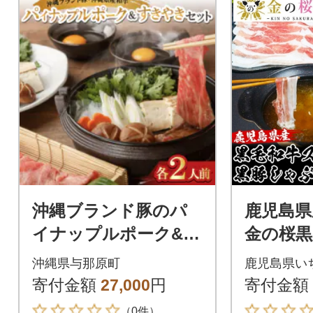
沖縄ブランド豚のパ
鹿児島県
イナップルポーク&沖
金の桜
縄県産和牛 すきやき
ゃぶセット
沖縄県与那原町
鹿児島県い
セット(各2人前)
寄付金額
27,000
円
寄付金額
（0件）