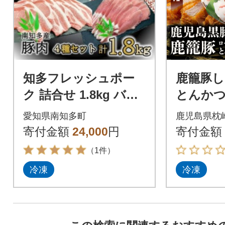
知多フレッシュポー
鹿籠豚し
ク 詰合せ 1.8kg バラ
とんか
エティ セット 愛知県
計1.1k
愛知県南知多町
鹿児島県枕
南知多町産
使用 B3-
寄付金額
24,000
円
寄付金額
（1件）
冷凍
冷凍