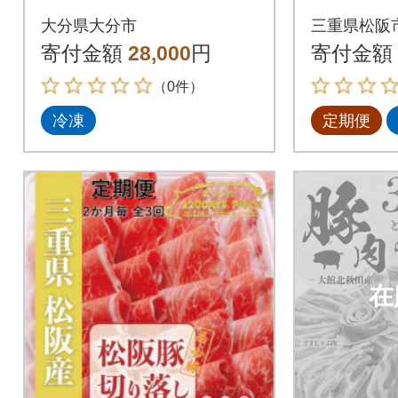
ゃぶしゃ
大分県大分市
三重県松阪
炒め物、
寄付金額
28,000
円
寄付金額
色々全3
（0件）
冷凍
定期便
在