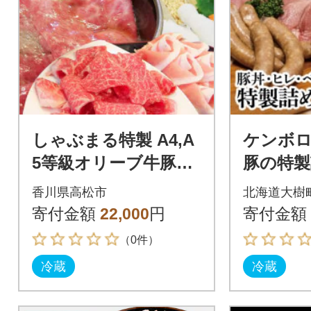
しゃぶまる特製 A4,A
ケンボ
5等級オリーブ牛豚ミ
豚の特製
ックス すき焼き 4人
セット
香川県高松市
北海道大樹
前 野菜・讃岐うどん
寄付金額
22,000
円
寄付金額
付き
（0件）
冷蔵
冷蔵