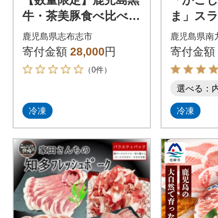
牛・茶美豚食べ比べセ
ま」スライ
ット計1.2kg! b8-029
gセット
鹿児島県志布志市
鹿児島県南
寄付金額
28,000
円
寄付金額
（0件）
選べる：
冷凍
冷凍