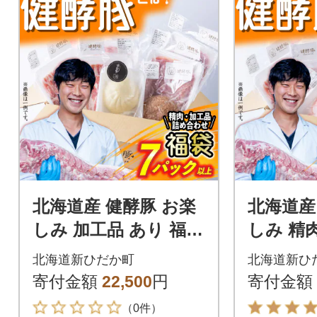
北海道産 健酵豚 お楽
北海道産
しみ 加工品 あり 福袋
しみ 精肉
7パック以上
上 (7～
北海道新ひだか町
北海道新ひ
寄付金額
22,500
円
寄付金額
（0件）