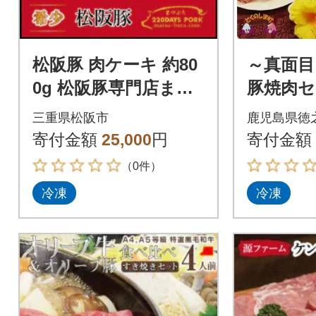
松阪豚 肉ケーキ 約80
～真面目
0g 松阪豚専門店まつ
豚焼肉セッ
ぶた サプライズにぴ
三重県松阪市
鹿児島県徳
ったりなお肉の誕生
寄付金額
25,000
円
寄付金額
日ケーキ
（0件）
冷凍
冷凍