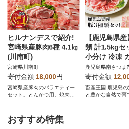
ヒルナンデスで紹介!
【鹿児島県産
宮崎県産豚肉6種 4.1㎏
類 計1.5kg
(川南町)
小分け 冷凍 
宮崎県川南町
鹿児島県南さつま
寄付金額
18,000
円
寄付金額
12,0
宮崎県産豚肉のバラエティー
畜産王国 鹿児島
セット。とんかつ用、焼肉
と豊かな自然で育
用、しゃぶしゃぶ用などにカ
りの豚肉です。し
ットしたセットです!
用の肩ロース 生
ース肉 豚バラスラ
おすすめ特集