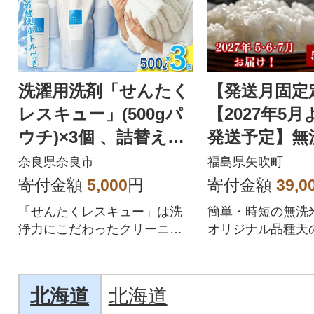
洗濯用洗剤「せんたく
【発送月固定
レスキュー」(500gパ
【2027年5
ウチ)×3個 、詰替え用
発送予定】無
空ボトル×1本 J-101
直送 天のつぶ 
奈良県奈良市
福島県矢吹町
回
寄付金額
5,000
円
寄付金額
39,0
「せんたくレスキュー」は洗
簡単・時短の無洗
浄力にこだわったクリーニン
オリジナル品種天
グ屋さんでも使用されている
シヒカリ、ひとめ
プロ仕様の液体洗剤です
する美味しさです
北海道
北海道