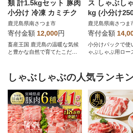
類 計1.5kgセット 豚肉
ス しゃぶしゃ
小分け 冷凍 カミチク
kg (小分け25
ク)
鹿児島県南さつま市
鹿児島県南さつま
寄付金額
12,000
円
寄付金額
14,0
畜産王国 鹿児島の温暖な気候
小分けパックで使
と豊かな自然で育てたこだわ
ゃぶしゃぶ用ロース
りの豚肉です。しゃぶしゃぶ
ト。畜産王国 鹿
用の肩ロース 生姜焼き用のロ
気候と豊かな自然
ース肉 豚バラスライス
だわりの豚肉です
しゃぶしゃぶの人気ランキ
け 冷凍 カミチク