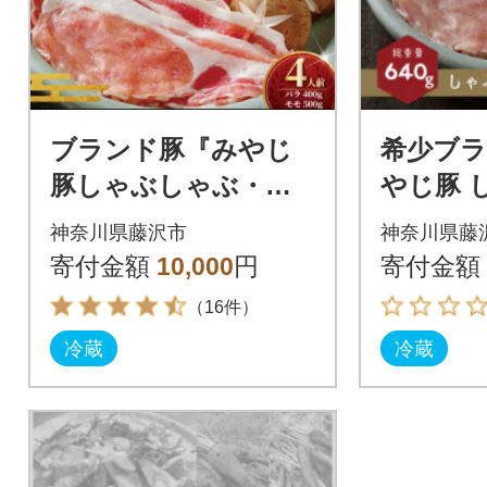
ブランド豚『みやじ
希少ブ
豚しゃぶしゃぶ・す
やじ豚 
き焼き用セット バ
用 ロース
神奈川県藤沢市
神奈川県藤
ラ・モモ(約900g)』
蔵・生肉
寄付金額
10,000
円
寄付金額
（16件）
冷蔵
冷蔵