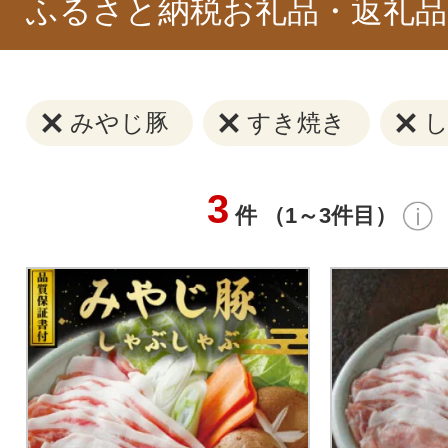
ふるさと納税お礼品・返礼品
みやじ豚
すき焼き
3
件 （1～3件目）