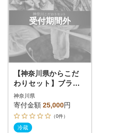
受付期間外
【神奈川県からこだ
わりセット】ブラン
ド豚しゃぶしゃぶ用
神奈川県
と鎌倉野菜のドレッ
寄付金額
25,000
円
シング【複数個口で配
（0件）
送】
冷蔵