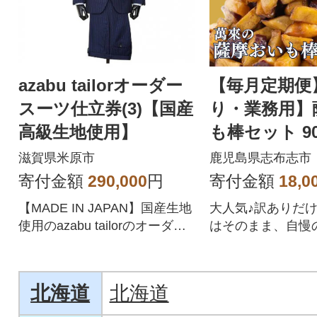
azabu tailorオーダー
【毎月定期便
スーツ仕立券(3)【国産
り・業務用】
高級生地使用】
も棒セット 90
回
滋賀県米原市
鹿児島県志布志市
寄付金額
290,000
円
寄付金額
18,0
【MADE IN JAPAN】国産生地
大人気♪訳ありだ
使用のazabu tailorのオーダー
はそのまま、自慢
スーツ
を業務用パッケー
します!
北海道
北海道