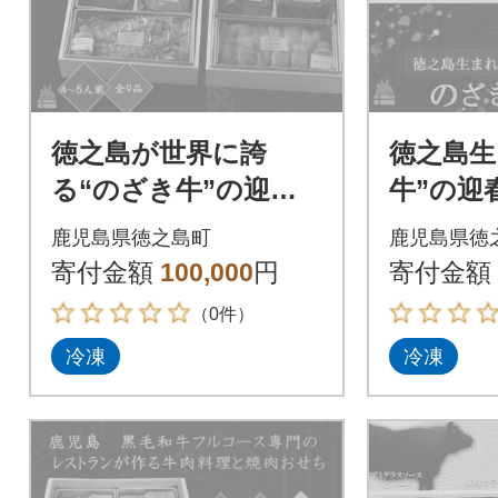
徳之島が世界に誇
徳之島生
る“のざき牛”の迎春
牛”の迎
玉手箱(おせち)(三段)
ち)赤身
鹿児島県徳之島町
鹿児島県徳
(二段)
寄付金額
100,000
円
寄付金額
（0件）
冷凍
冷凍