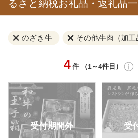
るさと納税お礼品・返礼品一
のざき牛
その他牛肉（加工
4
件 （1～4件目）
受付期間外
受