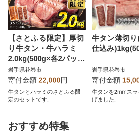
【さとふる限定】厚切
牛タン薄切り
り牛タン・牛ハラミ
仕込み)1kg(50
2.0kg(500g×各2パッ
ク)
岩手県花巻市
岩手県花巻市
寄付金額
22,000
円
寄付金額
15,0
牛タンとハラミのさとふる限
牛タンを2mmス
定のセットです。
げました。
おすすめ特集