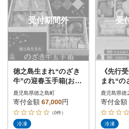
受付期間外
受
徳之島生まれ“のざき
《先行受
牛”の迎春玉手箱(おせ
まれ“の
ち)焼肉希少部位セッ
島黒毛和
鹿児島県徳之島町
鹿児島県徳
ト(二段)
好きの
寄付金額
67,000
円
寄付金額
せち」
（0件）
冷凍
冷凍