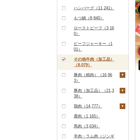
すき焼き（24,602）
ハンバーグ（11,241）
しゃぶしゃぶ（16,27
9）
もつ鍋（8,840）
焼肉（21,083）
ローストビーフ（3,16
0）
牛タン（2,088）
ビーフジャーキー（1
和牛（6,596）
01）
黒毛和牛（29,373）
その他牛肉（加工品）
（8,079）
白老牛（1,508）
豚肉（精肉）（16,96
仙台牛（374）
3）
米沢牛（1,028）
ステーキ（1,437）
豚肉（加工品）（21,3
38）
山形牛（6,993）
すき焼き（482）
ハンバーグ（4,086）
鶏肉（14,777）
常陸牛（1,789）
しゃぶしゃぶ（5,28
9）
もつ鍋（86）
鶏肉（精肉）（4,34
鹿肉（1,165）
上州牛（33）
5）
焼肉（2,915）
ハム（4,708）
馬肉（3,634）
飛騨牛（4,697）
ハム・ソーセージ（4
アグー豚（145）
ソーセージ・ウインナ
羊肉・ラム肉（ジンギ
41）
近江牛（3,327）