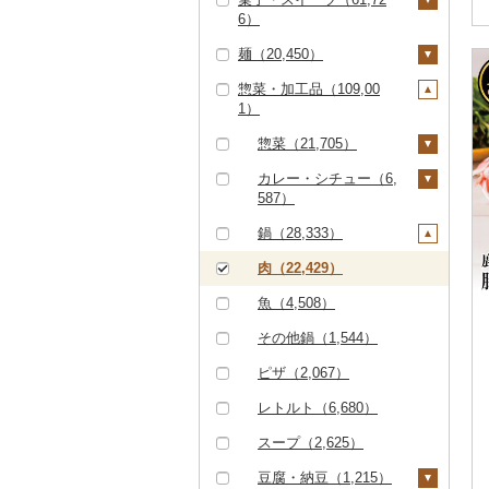
コシヒカリ（48,237）
5）
さくらんぼ（1,850）
その他トマト（840）
9）
6）
ー（3,378）
キャビア（663）
鮮魚（23,844）
バター（969）
シャインマスカット
発泡酒（1,689）
純米大吟醸（9,121）
焼酎（13,829）
はえぬき（3,477）
鮑（アワビ）（718）
梨（4,122）
根菜（2,212）
麺（20,450）
（5,760）
コーヒー・コーヒー豆
ケーキ（10,484）
その他魚卵（276）
鮭・サーモン（7,33
イカ・タコ（6,645）
その他乳製品（885）
地ビール・クラフトビ
純米吟醸（8,513）
芋焼酎（6,405）
梅酒（4,685）
（15,615）
さがびより（1,092）
牡蠣（カキ）（1,57
8）
和梨（2,977）
マンゴー（1,591）
人参（401）
アスパラガス（1,19
惣菜・加工品（109,00
その他ぶどう・マスカ
ール（6,102）
クッキー（3,509）
ラーメン（7,248）
イカ（3,833）
海苔・海藻（7,794）
9）
0）
大吟醸（4,527）
麦焼酎（2,903）
泡盛（440）
1）
ット（2,115）
飲料（2,455）
茶（13,442）
あきたこまち（9,01
マグロ（4,190）
洋梨・ラフランス（1,
みかん・柑橘（22,46
大根（193）
焼き菓子（11,078）
うどん（4,154）
タコ（2,856）
海苔（4,142）
干物（12,382）
4）
あさり（855）
043）
4）
豆（3,577）
吟醸（1,160）
米焼酎（415）
ワイン（6,371）
コーヒー豆（5,663）
飲料（3,223）
果汁飲料（8,144）
惣菜（21,705）
イワシ（147）
自然薯（182）
プリン（4,389）
そば（4,213）
わかめ（1,352）
ししゃも（232）
その他魚介・加工品
ひとめぼれ（2,805）
しじみ（585）
みかん（10,297）
すいか（1,359）
きのこ（2,156）
その他日本酒（14,58
黒糖焼酎（535）
白ワイン（2,882）
ウイスキー（1,444）
粉（4,725）
茶葉・ティーバッグ
りんごジュース（1,62
紅茶（1,638）
餃子（5,257）
カレー・シチュー（6,
カツオ（1,570）
（48,330）
レンコン（117）
6）
ゼリー（5,397）
パスタ（900）
（7,857）
6）
587）
ひじき（410）
その他干物（11,980）
ミルキークィーン（2,
サザエ（260）
レモン（851）
キウイ（1,245）
しいたけ（1,127）
その他野菜（7,077）
その他焼酎（4,751）
赤ワイン（3,653）
リキュール・洋酒（3,
ドリップ（3,272）
飲料（152）
その他飲料・ジュース
シュウマイ（1,548）
金目鯛（904）
しらす・ちりめん（7,
507）
にんにく・生姜（1,11
137）
チョコレート（2,78
ひやむぎ（234）
静岡茶（883）
みかんジュース（オレ
（10,946）
カレー（5,829）
鍋（28,333）
その他海苔・海藻（2,
はまぐり（268）
059）
不知火・デコポン（2,
柿（カキ）（2,886）
7）
松茸（161）
山菜（283）
シャンパン・スパーク
茶葉・ティーバッグ
1）
コロッケ（1,668）
ンジジュース）（3,17
クエ（249）
286）
ななつぼし（4,644）
399）
リングワイン（612）
甘酒（4,757）
そうめん（2,894）
足柄茶（74）
（1,466）
野菜ジュース（2,88
シチュー（1,054）
肉（22,429）
6）
その他貝（1,241）
かまぼこ・練り製品
ドライフルーツ（4,33
その他根菜（366）
その他きのこ（947）
かぼちゃ（402）
カステラ（2,451）
その他惣菜（13,957）
6）
くじら（227）
その他米（9,293）
（3,007）
せとか（1,124）
5）
その他ワイン（1,42
ノンアルコール（94
その他麺（3,093）
知覧茶（196）
魚（4,508）
その他果汁飲料（3,61
茄子（303）
5）
8）
アイス・ジェラート
炭酸飲料（1,958）
3）
サバ（3,109）
その他魚介・加工品
文旦（430）
干し柿（661）
その他果物（4,994）
八女茶（1,946）
（10,351）
その他鍋（1,544）
レタス（214）
（36,874）
その他酒（4,307）
豆乳（300）
さんま（359）
まどんな（328）
干し芋（1,532）
びわ（226）
その他茶（2,032）
その他洋菓子（8,14
ピザ（2,067）
その他野菜（5,780）
その他飲料・ジュース
3）
鯛（1,677）
ポンカン（735）
その他ドライフルーツ
ブルーベリー（692）
レトルト（6,680）
（5,358）
（2,125）
煎餅・おかき（2,30
のどぐろ（462）
その他柑橘（8,370）
パイナップル（191）
スープ（2,625）
2）
ふぐ（2,390）
栗（502）
豆腐・納豆（1,215）
羊羹（840）