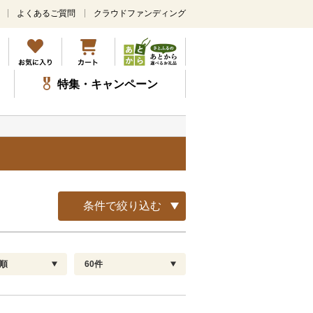
よくあるご質問
クラウドファンディング
メ
イ
ン
コ
ン
特集・キャンペーン
テ
ン
ツ
に
ス
キ
ッ
プ
条件で絞り込む
順
60件
配送指定
解除
順
30
お届け日時指定可
60