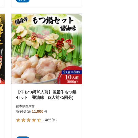
【牛もつ鍋10人前】国産牛もつ鍋
セット 醤油味 (2人前×5回分)
熊本県西原村
寄付金額
11,000
円
（465件）