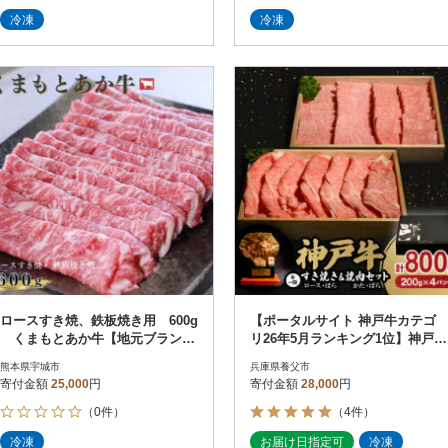
冷凍
冷凍
ロースすき焼、鉄板焼き用 600g
【ポータルサイト 神戸牛カテゴ
くまもとあか牛【地元ブラン
リ26年5月ランキング1位】神戸牛
ド】GI認証
一頭すき焼き&焼肉セット合計80
熊本県宇城市
兵庫県養父市
0g
寄付金額
25,000
円
寄付金額
28,000
円
（0件）
（4件）
冷凍
お届け日指定可
冷凍