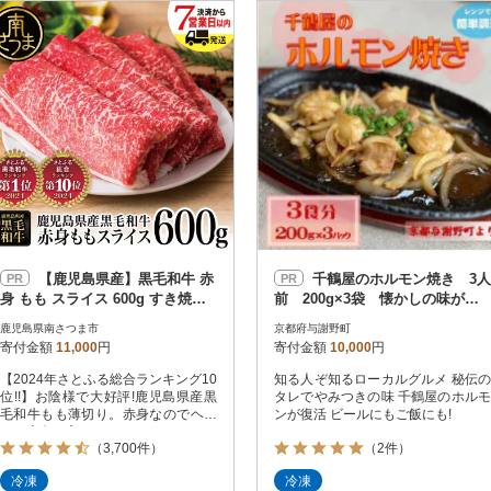
円
レビュー
レビュー
決済方法
解除
寄付金額
PayPay
発送種別
解除
クレジットカード決済
寄付金額
通常
Amazon Pay
冷蔵便
楽天ペイ
冷凍便
メルペイ
コンビニ支払い
ソフトバンクまとめて支払い
au PAY（auかんたん決済）
【鹿児島県産】黒毛和牛 赤
千鶴屋のホルモン焼き 3人
PR
PR
d払い
身 もも スライス 600g すき焼き
前 200g×3袋 懐かしの味がレ
金融機関(Pay-easy決済)
冷凍 スターゼン
ンジだけの簡単調理で! 京都与
鹿児島県南さつま市
京都府与謝野町
謝野町より
寄付金額
11,000
円
寄付金額
10,000
円
【2024年さとふる総合ランキング10
知る人ぞ知るローカルグルメ 秘伝の
解除
結果を見る（
30,381
位!!】お陰様で大好評!鹿児島県産黒
タレでやみつきの味 千鶴屋のホルモ
毛和牛もも薄切り。赤身なのでヘル
ンが復活 ビールにもご飯にも!
シー志向の方にもおすすめです。
（3,700件）
（2件）
冷凍
冷凍