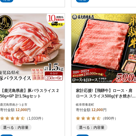
【鹿児島県産】豚バラスライス 2
家計応援!【飛騨牛】ロース・肩
50g×6P 計1.5kgセット
ロース スライス500g(すき焼き/し
ゃぶしゃぶ) 岐阜県産 黒毛和牛
鹿児島県南さつま市
岐阜県養老町
寄付金額
12,000
円
寄付金額
12,000
円
（1,033件）
（890件）
選べる：内容量
選べる：内容量