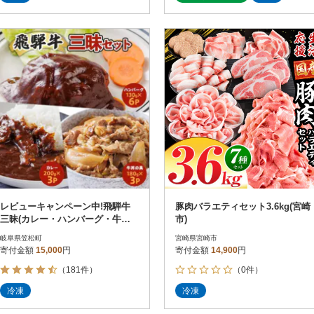
レビューキャンペーン中!飛騨牛
豚肉バラエティセット3.6kg(宮崎
三昧(カレー・ハンバーグ・牛丼
市)
の具)冷凍食品詰め合わせセット
岐阜県笠松町
宮崎県宮崎市
寄付金額
15,000
円
寄付金額
14,900
円
（181件）
（0件）
冷凍
冷凍