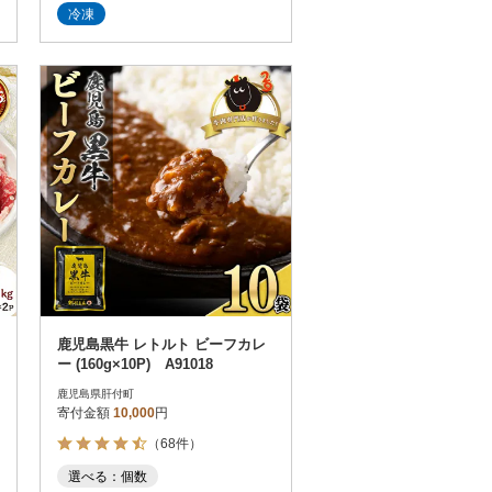
冷凍
鹿児島黒牛 レトルト ビーフカレ
ー (160g×10P) A91018
鹿児島県肝付町
寄付金額
10,000
円
（68件）
選べる：個数