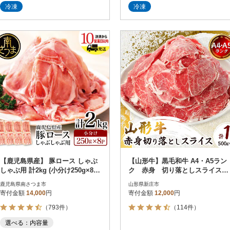
冷凍
冷凍
【鹿児島県産】 豚ロース しゃぶ
【山形牛】黒毛和牛 A4・A5ラン
しゃぶ用 計2kg (小分け250g×8パ
ク 赤身 切り落としスライス
ック)
500g×2(1kg)
鹿児島県南さつま市
山形県新庄市
寄付金額
14,000
円
寄付金額
12,000
円
（793件）
（114件）
選べる：内容量