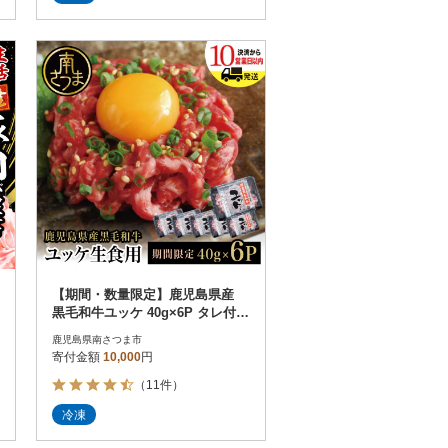
【期間・数量限定】鹿児島県産
黒毛和牛ユッケ 40g×6P タレ付
生食認定工場 カミチク
鹿児島県南さつま市
寄付金額
10,000
円
（11件）
冷凍