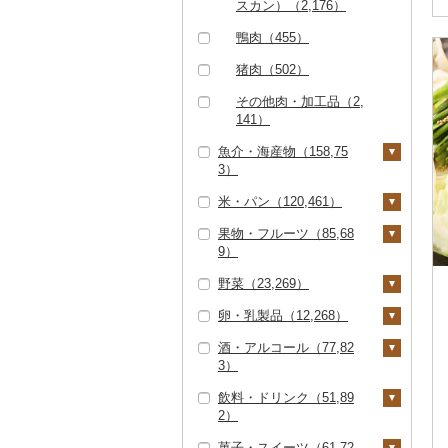
ー（7,387）
スカン）（2,176）
その他豚肉（精肉）
唐揚げ（1,551）
神戸牛・神戸ビーフ
（10,268）
ベーコン・サラミ（4,
鴨肉（455）
（3,077）
417）
中津からあげ（49）
猪肉（502）
但馬牛（811）
その他豚肉（加工品）
水炊き（2,015）
その他肉・加工品（2,
（9,263）
土佐あかうし（164）
地鶏（2,012）
141）
佐賀牛（6,812）
魚介・海産物（158,75
赤鶏さつま（3）
3）
長崎和牛（2,289）
その他鶏肉（5,344）
米・パン（120,461）
カニ（16,686）
あか牛（1,745）
果物・フルーツ（85,68
ズワイガニ（11,641）
エビ（3,765）
米（110,470）
宮崎牛（2,430）
9）
タラバガニ（2,558）
甘エビ（668）
いくら（8,071）
精米（67,164）
雑穀（1,382）
その他牛肉（精肉）
野菜（23,269）
ぶどう・マスカット
（8,388）
毛ガニ（1,984）
ボタンエビ（111）
うに（2,949）
無洗米（18,519）
餅（1,759）
（11,214）
卵・乳製品（12,268）
いも（3,898）
かにしゃぶ（4,132）
伊勢海老（630）
明太子・たらこ（18,2
玄米（14,903）
その他穀物加工品（3,
巨峰（587）
いちご（6,746）
酒・アルコール（77,82
46）
124）
じゃがいも（1,001）
トマト（2,526）
卵（3,943）
その他カニ（1,652）
その他エビ（2,260）
金芽米（82）
3）
ナガノパープル（25
りんご（6,911）
明太子（17,093）
その他魚卵（2,825）
パン（4,840）
さつまいも（2,386）
フルーツトマト（68
玉ねぎ（1,248）
チーズ（3,320）
7）
ゆめぴりか（4,929）
飲料・ドリンク（51,89
もも（6,325）
0）
ビール・発泡酒（14,1
たらこ（1,635）
数の子（1,343）
貝（11,710）
その他いも（638）
ねぎ（624）
ヨーグルト（3,007）
2）
ピオーネ（1,537）
41）
つや姫（4,259）
メロン（17,164）
ミニトマト（1,064）
からすみ（557）
帆立（ホタテ）（6,77
うなぎ（20,674）
とうもろこし（1,51
牛乳（1,778）
菓子・スイーツ（61,72
デラウェア（113）
ビール（3,459）
日本酒（27,980）
水・ミネラルウォータ