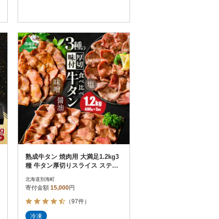
熟成牛タン 焼肉用 大満足1.2kg3
種 牛タン厚切りスライス ステー
キ 別海町ふるさと納税
北海道別海町
寄付金額
15,000
円
（97件）
冷凍