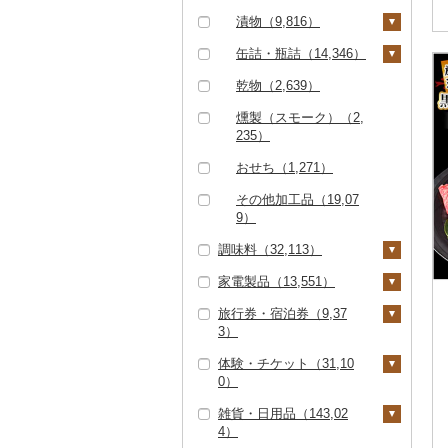
ブリ（1,158）
その他果物（3,062）
豆腐（574）
漬物（9,816）
饅頭（1,552）
ほっけ（308）
納豆（623）
梅干（6,410）
缶詰・瓶詰（14,346）
大福（889）
その他鮮魚（3,214）
キムチ（1,171）
肉（538）
乾物（2,639）
その他和菓子（9,80
3）
その他漬物（2,324）
魚（2,649）
燻製（スモーク）（2,
235）
果物（527）
おせち（1,271）
ジャム（3,749）
その他加工品（19,07
その他缶詰・瓶詰（6,
9）
652）
調味料（32,113）
家電製品（13,551）
砂糖（416）
旅行券・宿泊券（9,37
塩（1,025）
季節・空調家電（98
3）
2）
醤油（4,026）
体験・チケット（31,10
キッチン家電（1,29
旅行券（1,663）
味噌（3,785）
0）
8）
JTBふるさと旅行クー
宿泊券（7,998）
酢（1,406）
雑貨・日用品（143,02
照明器具（1,480）
ポン（Eメール発行）
PayPay商品券（8,27
4）
（103）
0）
だし（2,386）
パソコン・周辺機器