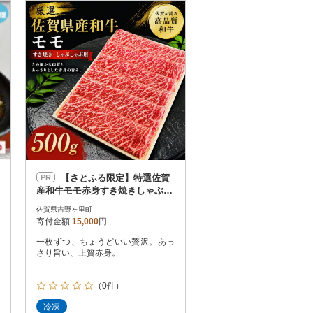
お届け時間帯指定可
発送される月指定可
件数順
90
評価順
120
が高い順
その他
解除
が低い順
さとふる限定のお礼品
定期便
さとふるアプリdeワンストップ申請
対象
【さとふる限定】特選佐賀
PR
産和牛モモ赤身すき焼きしゃぶ用
500g(1枚ずつシート巻き)(吉野ヶ
佐賀県吉野ヶ里町
里町)
寄付金額
15,000
円
一枚ずつ、ちょうどいい贅沢。あっ
件）
さり旨い、上質赤身。
（0件）
冷凍