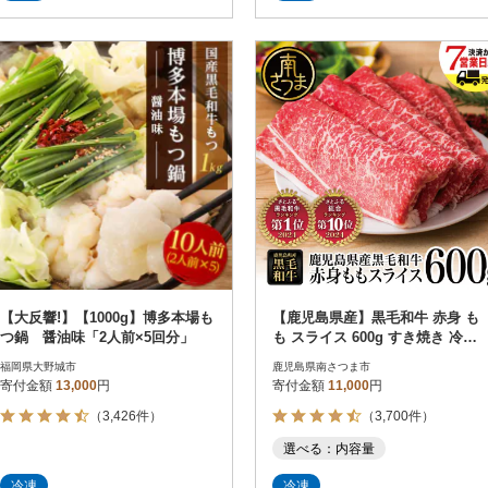
【大反響!】【1000g】博多本場も
【鹿児島県産】黒毛和牛 赤身 も
つ鍋 醤油味「2人前×5回分」
も スライス 600g すき焼き 冷凍
スターゼン
福岡県大野城市
鹿児島県南さつま市
寄付金額
13,000
円
寄付金額
11,000
円
（3,426件）
（3,700件）
選べる：内容量
冷凍
冷凍