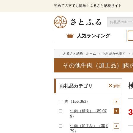
初めての方でも簡単！ふるさと納税サイト
人気ランキング
「ふるさと納税」ホーム
お礼品から探す
その他牛肉（加工品）|肉
お礼品カテゴリ
解除
肉（166,363）
3
牛肉（精肉）（89,07
9）
ステーキ（27,591）
牛肉（加工品）（30,0
79）