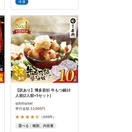
冷凍
【訳あり】博多若杉 牛もつ鍋10
人前(2人前×5セット)
福岡県福智町
寄付金額
13,000
円
（949件）
選べる：種類、内容量