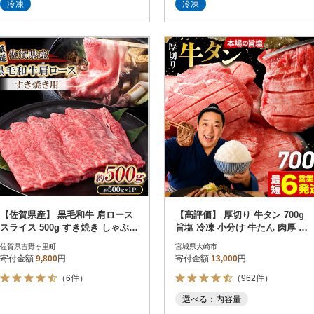
冷凍
冷凍
【佐賀県産】 黒毛和牛 肩ロース
【高評価】 厚切り 牛タン 700g
スライス 500g すき焼き しゃぶし
旨塩 冷凍 小分け 牛たん 肉厚 仙
ゃぶ用(吉野ヶ里町)
台 名物 不揃い 訳あり
佐賀県吉野ヶ里町
宮城県大崎市
寄付金額
9,800
円
寄付金額
13,000
円
（6件）
（962件）
選べる：内容量