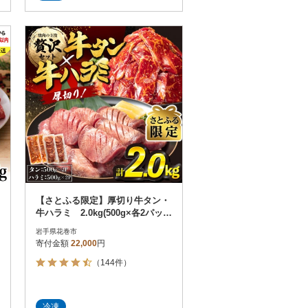
【さとふる限定】厚切り牛タン・
牛ハラミ 2.0kg(500g×各2パッ
ク)
岩手県花巻市
寄付金額
22,000
円
（144件）
冷凍