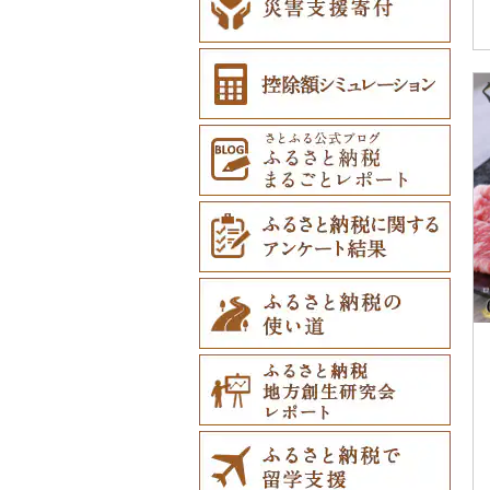
その他アクセサリー
097）
ベビー用品（2,394）
（7,836）
マフラー・手袋（79
ペット用品（7,021）
1）
防災グッズ（2,428）
その他服飾小物（8,80
7）
その他雑貨（28,496）