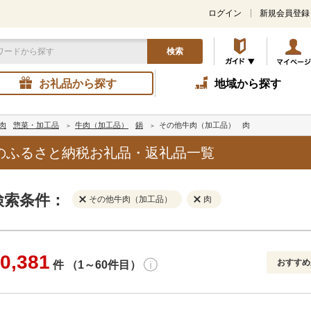
ログイン
新規会員登録
検索
お礼品から探す
地域から探す
肉
惣菜・加工品
牛肉（加工品）
鍋
その他牛肉（加工品）
肉
のふるさと納税お礼品・返礼品一覧
検索条件：
その他牛肉（加工品）
肉
0,381
おすすめ
件 （1～60件目）
寄付金額
解除
地域
解除
おすすめ
円～
新着順