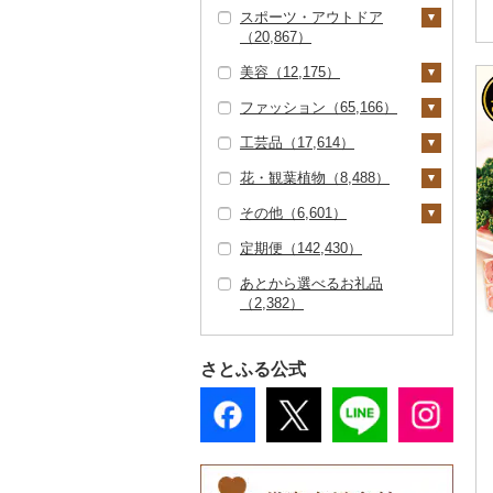
スポーツ・アウトドア
（1,320）
JTBふるさと旅行券
食事券（5,967）
家具・インテリア（3
食用油（2,423）
（20,867）
（紙券）（53）
6,216）
TV・オーディオ・カ
温泉・サウナ・スパ利
えごま油（473）
はちみつ（8,477）
美容（12,175）
メラ（1,555）
その他旅行券（488）
用券（1,051）
タンス（1,783）
寝具（18,248）
ゴルフ（6,837）
オリーブオイル（83
ドレッシング（2,33
ファッション（65,166）
美容・健康家電（1,04
水族館（84）
机・テーブル（4,18
布団（5,993）
タオル（6,068）
ゴルフボール（1,53
釣り（2,036）
スキンケア（4,257）
4）
0）
2）
7）
1）
工芸品（17,614）
動物園（40）
枕（2,330）
泉州タオル（2,748）
文房具・印鑑（4,83
サイクリング（475）
化粧水・乳液・美容液
シャンプー・リンス
鞄・バッグ（8,658）
ごま油（335）
その他調味料（10,10
カー用品（1,261）
椅子・チェア・ソファ
4）
ゴルフクラブ（2,73
（2,016）
（1,290）
0）
花・観葉植物（8,488）
釣り（407）
毛布（2,154）
その他タオル（3,29
アウトドア・キャンプ
トートバッグ・ショル
洋服（16,948）
織物（859）
（7,203）
9）
その他食用油（933）
時計（1,946）
0）
ボールペン（597）
食器（18,262）
（7,248）
洗顔（1,101）
石鹸・ボディーソープ
ダーバッグ（4,716）
みりん（128）
その他（6,601）
ダイビング（216）
タオルケット（852）
女性・レディース（6,
和服（943）
本場奄美大島紬（5
陶器・漆器（7,693）
観葉植物・苗木（2,28
その他家具・インテリ
ゴルフウェア（58）
（1,593）
その他家電（3,018）
ノート・ファイル（4
グラス・カップ（5,42
キッチン用品（11,46
その他スポーツ（4,74
その他スキンケア（1,
キャリーバッグ・スー
739）
8）
6）
ア（23,817）
ケチャップ（158）
定期便（142,430）
スキーチケット・リフ
その他寝具（7,508）
靴・履物（8,110）
信楽焼（776）
その他装飾品・工芸品
地域サービス（2,45
40）
0）
6）
その他ゴルフ（2,23
4）
609）
入浴剤（1,234）
ツケース（163）
ト券（257）
男性・メンズ（8,32
その他織物（713）
（9,820）
花（5,689）
9）
1）
こしょう（72）
あとから選べるお礼品
靴・シューズ（5,91
アクセサリー（16,46
唐津焼（57）
印鑑（630）
タンブラー（1,050）
包丁（1,679）
日用品（14,890）
ウェア・ユニフォーム
アロマ（698）
その他鞄・バッグ（3,
7）
（2,382）
ゴルフプレー券（2,86
4）
8）
数珠（242）
胡蝶蘭（241）
盆栽・その他（854）
その他（4,275）
（237）
885）
その他調味料（8,93
備前焼（344）
7）
その他文房具（3,39
箸（1,002）
フライパン（1,379）
洗剤（1,421）
楽器・器材（116）
プロテイン（605）
子供・ベビー（672）
2）
スリッパ・下駄・草履
ペンダント・ネックレ
その他服飾小物（15,0
工芸品（7,380）
造花・プリザーブドフ
7）
その他スポーツ（2,10
美濃焼（735）
GDOふるさとゴルフ
花火大会チケット（3
スプーン・フォーク・
鍋（1,667）
トイレットペーパー
本・CD・DVD（30
その他美容（3,544）
その他洋服（4,361）
（1,374）
ス（4,911）
46）
ラワー（1,607）
9）
さとふる公式
播州そろばん（9）
プレークーポン（1,45
44）
ナイフ（766）
（2,071）
1）
村上木彫堆朱（33）
まな板（827）
その他靴・履物（1,95
ピアス・イヤリング
財布（3,273）
その他花（3,652）
2）
美濃和紙（6）
カタログギフト（16
皿・椀（7,290）
ティッシュ（806）
おもちゃ・ぬいぐるみ
4）
（4,129）
その他陶器・漆器（5,
土鍋（173）
ショール・ストール
その他のゴルフプレー
4）
（3,240）
610）
民芸品（1,026）
弁当箱（647）
その他日用品（10,83
真珠・パール（2,39
（976）
券（875）
その他キッチン用品
その他体験・チケット
3）
ご当地キャラクター
7）
その他食器（3,175）
（6,254）
ネクタイ・ベルト（1,
（12,405）
（1,204）