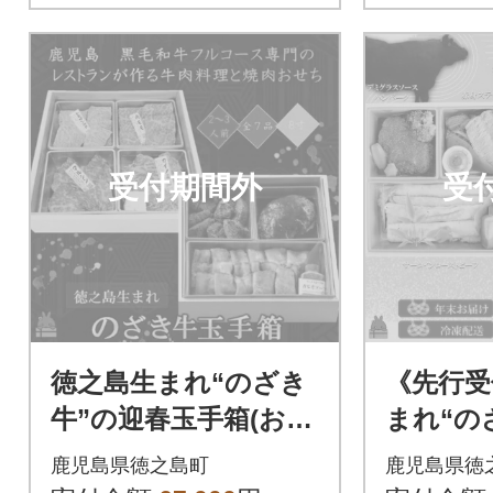
受付期間外
受
徳之島生まれ“のざき
《先行受
牛”の迎春玉手箱(おせ
まれ“の
ち)焼肉希少部位セッ
島黒毛和
鹿児島県徳之島町
鹿児島県徳
ト(二段)
好きの