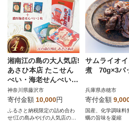
湘南江の島の大人気店!
サムライオイ
あさひ本店 たこせん
煮 70g×3
べい・海老せんべい・
青のせんべい お試し
神奈川県藤沢市
兵庫県赤穂市
セット
寄付金額
10,000
円
寄付金額
9,00
ふるさと納税限定の詰め合わ
国産、化学調味料
せ!江の島みやげの人気店のせ
蠣の旨味を凝縮
んべいお試しセットです。