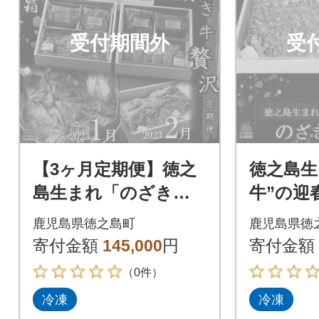
受付期間外
受
【3ヶ月定期便】徳之
徳之島生
島生まれ「のざき
牛”の迎
牛」贅沢スペシャル
ち)赤身
鹿児島県徳之島町
鹿児島県徳
定期便
(二段)
寄付金額
145,000
円
寄付金額
（0件）
冷凍
冷凍