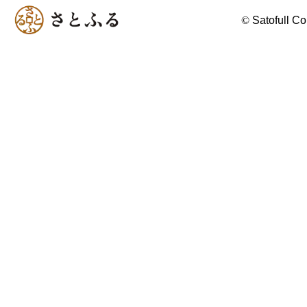
©
Satofull Co.