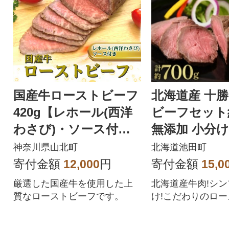
国産牛ローストビーフ
北海道産 十
420g【レホール(西洋
ビーフセット約
わさび)・ソース付
無添加 小分け
き】
011-11-1】
神奈川県山北町
北海道池田町
寄付金額
12,000
円
寄付金額
15,0
厳選した国産牛を使用した上
北海道産牛肉!シ
質なローストビーフです。
け!こだわりのロ
をご賞味ください