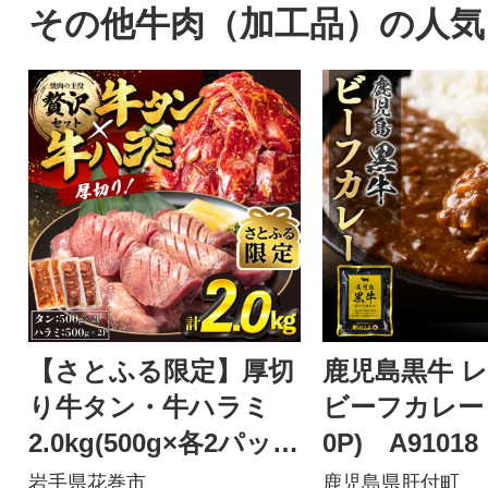
その他牛肉（加工品）の人気
【さとふる限定】厚切
鹿児島黒牛 
り牛タン・牛ハラミ
ビーフカレー (
2.0kg(500g×各2パッ
0P) A91018
ク)
岩手県花巻市
鹿児島県肝付町