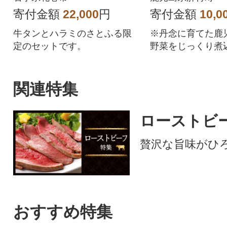
寄付金額
22,000
円
寄付金額
10,0
牛タンとハラミのさとふる限
※丹念に育てた鹿
定のセットです。
野菜をじっくり煮
味わいのカレーで
レトルトパックで
保存も可能なので
関連特集
てもおススメです
ローストビ
贅沢な旨味がひ
おすすめ特集