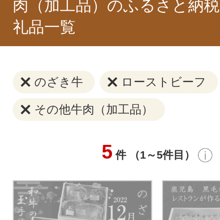
肉（加工品）のふるさと納税
礼品一覧
のざき牛
ローストビーフ
その他牛肉（加工品）
5
件 （1～5件目）