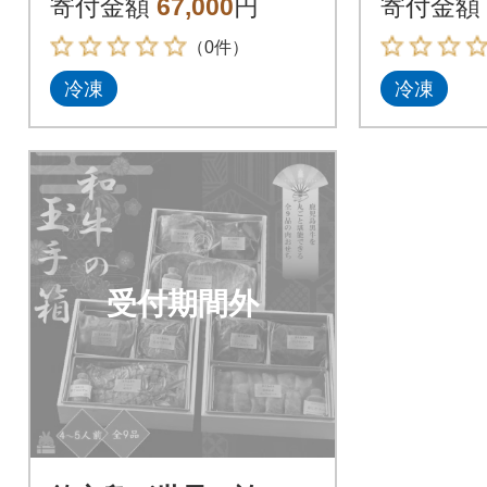
寄付金額
67,000
円
寄付金額
せち」
（0件）
冷凍
冷凍
受付期間外