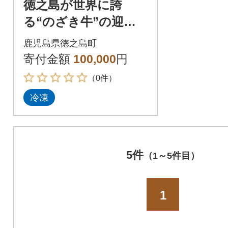
徳之島が世界に誇
る“のざき牛”の迎春
玉手箱(おせち)(三段)
鹿児島県徳之島町
寄付金額
100,000
円
（0件）
冷凍
5件
（1～5件目）
1