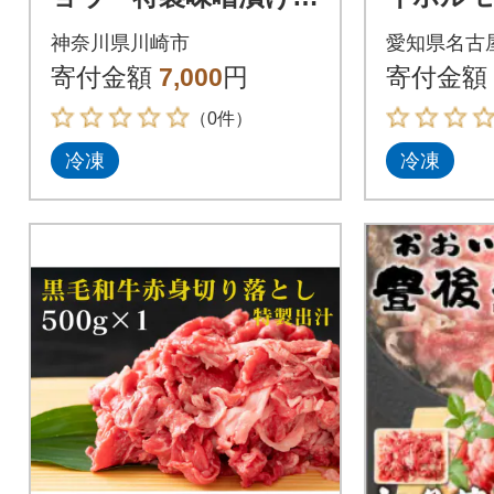
0.6kg(300g×2)【2026
3パック
神奈川県川崎市
愛知県名古
年10月発送】
力 おつ
寄付金額
7,000
円
寄付金額
（0件）
冷凍
冷凍