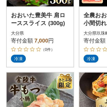
おおいた豊美牛 肩ロ
全農おお
ーススライス (300g)
小間切れ 
大分県
大分県玖珠
寄付金額
7,000
円
寄付金額
（0件）
冷凍
冷凍