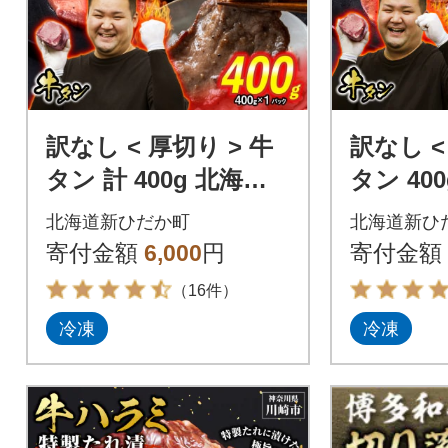
訳なし < 厚切り > 牛
訳なし <
タン 計 400g 北海道
タン 40
新ひだか町
ひだか
北海道新ひだか町
北海道新ひ
寄付金額
6,000
円
寄付金額
（16件）
冷凍
冷凍