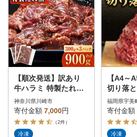
【順次発送】訳あり
【A4～
牛ハラミ 特製たれ漬
切り落とし
900g 牛肉 お肉 肉 タ
美町)
神奈川県川崎市
福岡県宇美
レ漬け ハラミ 焼肉 焼
寄付金額
7,000
円
寄付金額
き肉
（2件）
冷凍
冷凍