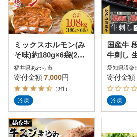
ミックスホルモン(み
国産牛 
そ味)約180g×6袋(2人
牛刺し 生
前×6袋)計1.08kg <炒
g(40g×2
福井県あわら市
愛知県設楽
めるだけ簡単!>
寄付金額
7,000
円
寄付金額
（9件）
冷凍
冷凍