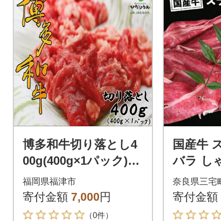
博多和牛切り落とし4
国産牛 
00g(400g×1パック)[H
バラ し
2301]
約400g
福岡県福津市
奈良県三宅
冷凍 山
寄付金額
7,000
円
寄付金額
（0件）