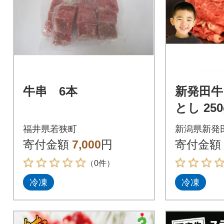
牛串 6本
新発田牛
とし 250
ック)
福井県若狭町
新潟県新発
寄付金額
7,000
円
寄付金額
（0件）
冷凍
冷凍