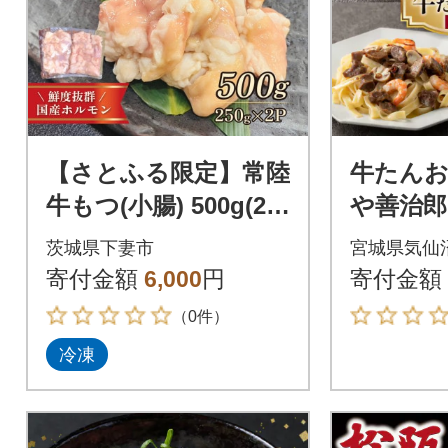
【さとふる限定】常陸
牛たんお
牛もつ(小腸) 500g(25
や善治郎
0g×2)
[チソー
茨城県下妻市
宮城県気仙
仙沼市 20
寄付金額
6,000
円
寄付金額
（0件）
冷凍