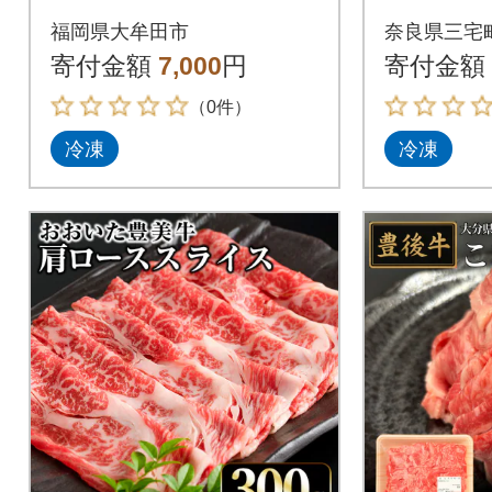
和牛切り落とし 250
小分け 真
福岡県大牟田市
奈良県三宅
g(大牟田市)
0g×2)
寄付金額
7,000
円
寄付金額
（0件）
冷凍
冷凍