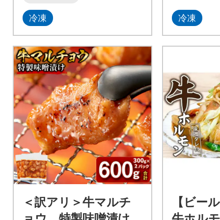
冷凍
冷凍
＜訳アリ＞牛マルチ
【ビー
ョウ 特製味噌漬け
牛ホルモ