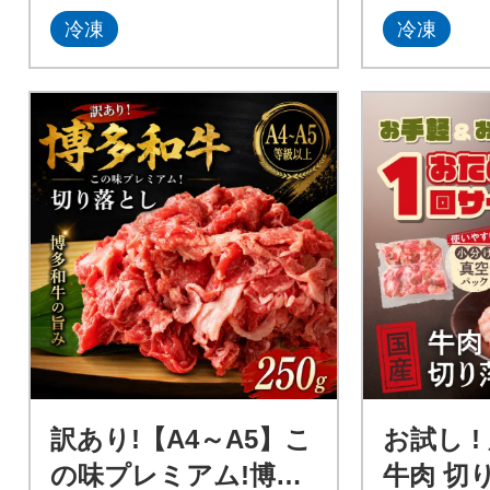
冷凍
冷凍
訳あり!【A4～A5】こ
お試し !
の味プレミアム!博多
牛肉 切り