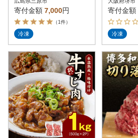
広島県三原市
大阪府堺市
約200g [028-021]
寄付金額
7,000
円
寄付金額
（1件）
冷凍
冷凍