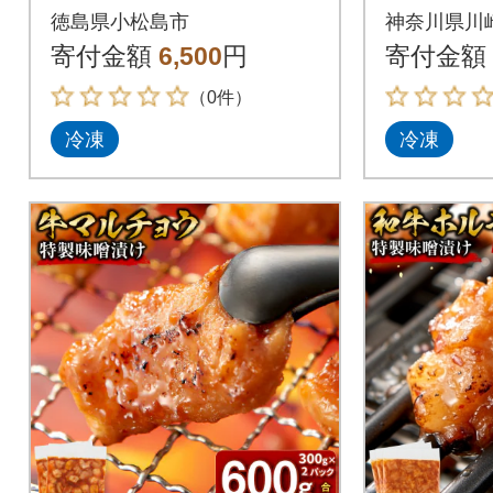
み おでん 料理 国産
徳島県小松島市
神奈川県川
ぎゅうすじ
寄付金額
6,500
円
寄付金額
（0件）
冷凍
冷凍