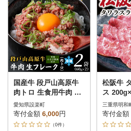
国産牛 段戸山高原牛
松阪牛 
肉トロ 生食用牛肉 12
ス 200g
0g(60g×2袋) 牛トロ
愛知県設楽町
三重県明和
牛フレーク
寄付金額
6,000
円
寄付金額
（0件）