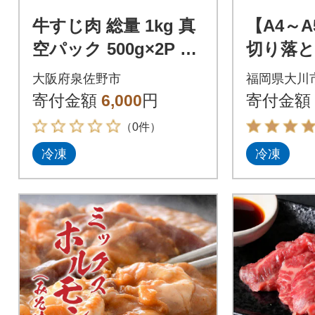
牛すじ肉 総量 1kg 真
【A4～
空パック 500g×2P 氷
切り落とし
温熟成×極味付け 小分
川市)
大阪府泉佐野市
福岡県大川
け mrz0258
寄付金額
6,000
円
寄付金額
（0件）
冷凍
冷凍