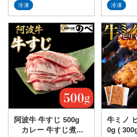
冷凍
冷凍
阿波牛 牛すじ 500g
牛ミノ 
カレー 牛すじ煮込
0g ( 30