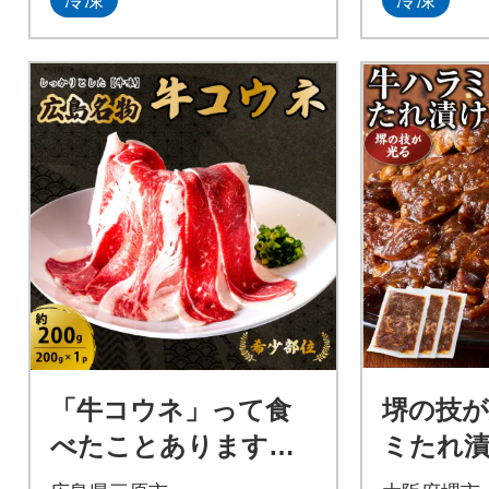
冷凍
冷凍
「牛コウネ」って食
堺の技
べたことありますか?
ミたれ漬
【希少部位】牛コウネ