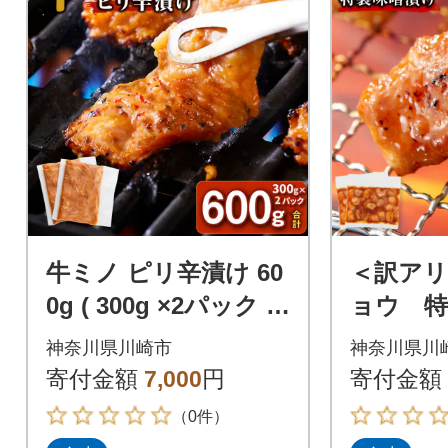
牛ミノ ピリ辛漬け 60
＜訳ア
0g ( 300g ×2パック )
ョウ 
【2026年11月発送】
0.6kg(3
神奈川県川崎市
神奈川県川
年11月
寄付金額
7,000
円
寄付金額
（0件）