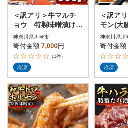
＜訳アリ＞牛マルチ
＜訳アリ
ョウ 特製味噌漬け
モン(大
0.6kg(300g×2)
漬け 0.9
神奈川県川崎市
神奈川県川
寄付金額
7,000
円
寄付金額
（0件）
冷凍
冷凍