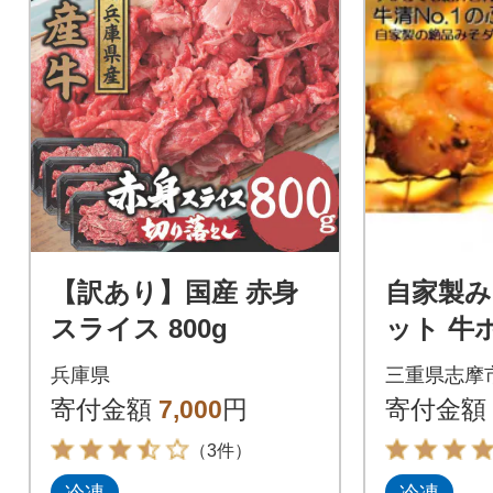
【訳あり】国産 赤身
自家製み
スライス 800g
ット 牛ホ
×1 豚肉
兵庫県
三重県志摩
味 牛清
寄付金額
7,000
円
寄付金額
の味噌漬
（3件）