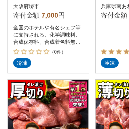
g
た淡路牛
大阪府堺市
兵庫県南あ
寄付金額
7,000
円
寄付金額
全国のホテルや有名シェフ等
に支持される、化学調味料、
合成保存料、合成着色料無添
加にこだわったメーカー
（0件）
冷凍
冷凍