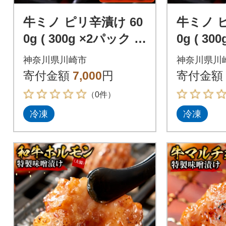
牛ミノ ピリ辛漬け 60
牛ミノ 
0g ( 300g ×2パック )
0g ( 30
【2026年9月発送】
【2026
神奈川県川崎市
神奈川県川
寄付金額
7,000
円
寄付金額
（0件）
冷凍
冷凍