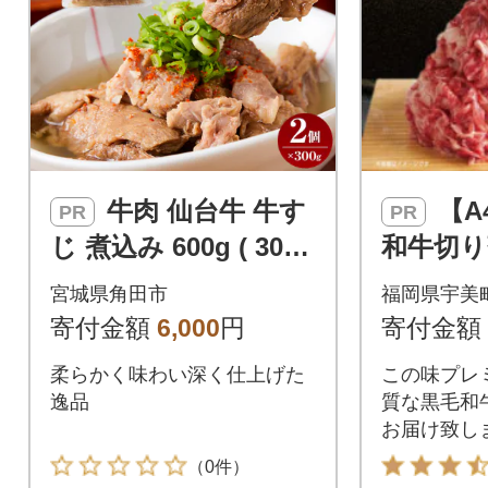
牛肉 仙台牛 牛す
【A4～A5】博多
PR
PR
じ 煮込み 600g ( 300g
和牛切り
× 2個 )
g(宇美町
宮城県角田市
福岡県宇美
寄付金額
6,000
円
寄付金額
柔らかく味わい深く仕上げた
この味プレ
逸品
質な黒毛和
お届け致し
（0件）