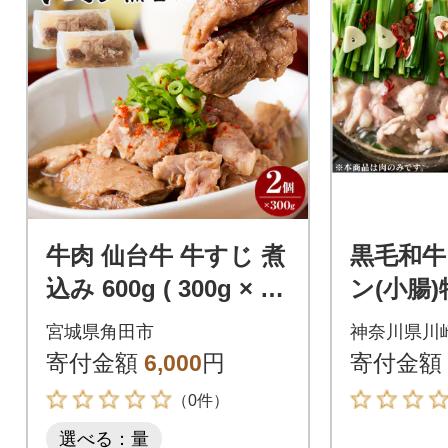
牛肉 仙台牛 牛すじ 煮
黒毛和
込み 600g ( 300g × 2
ン(小腸)
個 )
g ( 300
宮城県角田市
神奈川県川
【2026
寄付金額
6,000
円
寄付金額
（0件）
選べる：量