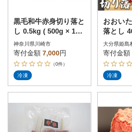
黒毛和牛赤身切り落と
おおい
し 0.5kg ( 500g × 1パ
落とし 4
ック ) 【2027年2月発
神奈川県川崎市
大分県姫島
送】
寄付金額
7,000
円
寄付金額
（0件）
冷凍
冷凍