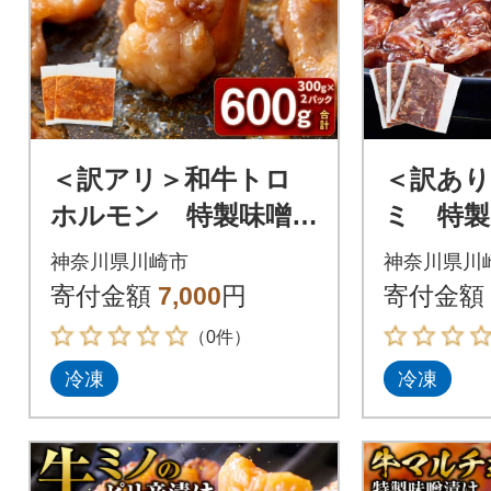
＜訳アリ＞和牛トロ
＜訳あり
ホルモン 特製味噌漬
ミ 特製
け 0.6kg(300g×2)
g【202
神奈川県川崎市
神奈川県川
寄付金額
7,000
円
寄付金額
（0件）
冷凍
冷凍