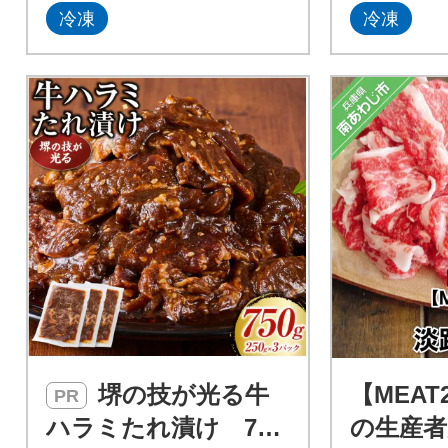
冷凍
冷凍
堺の技が光る牛
【MEA
PR
ハラミたれ漬け 750
の生産者