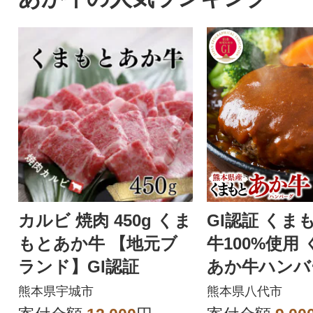
カルビ 焼肉 450g くま
GI認証 くま
もとあか牛 【地元ブ
牛100%使用
ランド】GI認証
あか牛ハンバー
g×6個_229-67
熊本県宇城市
熊本県八代市