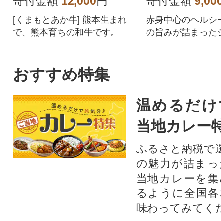
寄付金額
12,000
円
寄付金額
9,00
[くまもとあか牛] 熊本生まれ
赤身中心のヘルシ
で、熊本育ちの和牛です。
の旨みが詰まった
さを兼ね備えてい
おすすめ特集
温めるだけ
当地カレー
ふるさと納税で
の魅力が詰まっ
当地カレーを集
るように全国各
味わってみてく