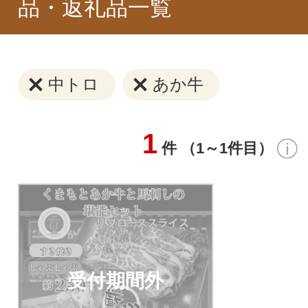
品・返礼品一覧
中トロ
あか牛
1
件 （1～1件目）
受付期間外