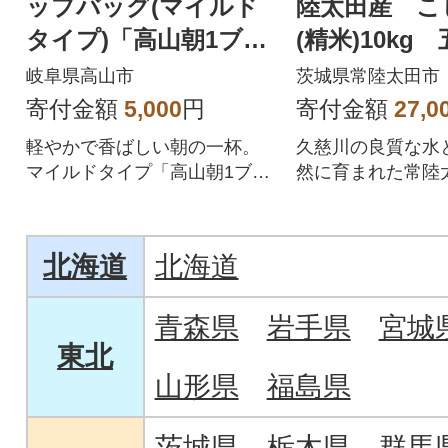
ップバッグ(マイルド
陸太田産 こ
タイプ)「高山朝1ブレ
(精米)10kg
ンド」5個入り GT018
岐阜県高山市
茨城県常陸太田市
寄付金額
5,000
円
寄付金額
27,0
軽やかで香ばしい朝の一杯。
久慈川の良質な水
マイルドタイプ「高山朝1ブレ
然に育まれた常陸
ンド」5個入り
されたコシヒカリ
北海道
北海道
青森県
岩手県
宮城
東北
山形県
福島県
茨城県
栃木県
群馬