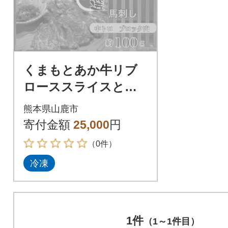
くまもとあか牛リブ
ローススライスと厳
選馬刺しの堪能セッ
熊本県山鹿市
ト
寄付金額
25,000
円
（0件）
冷凍
1件
（1～1件目）