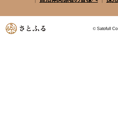
©
Satofull Co.