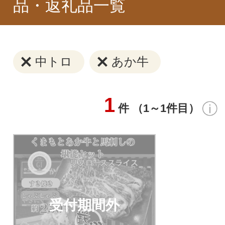
品・返礼品一覧
中トロ
あか牛
1
件 （1～1件目）
受付期間外