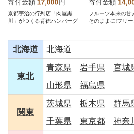
寄付金額
17,000
円
寄付金額
14,0
京都宇治の行列店「肉屋黒
フルーツ本来の甘
川」がつくる背徳ハンバーグ
そのままに!フリ
したいちごにホワ
でコーティング。
北海道
北海道
青森県
岩手県
宮城
東北
山形県
福島県
茨城県
栃木県
群馬
関東
千葉県
東京都
神奈