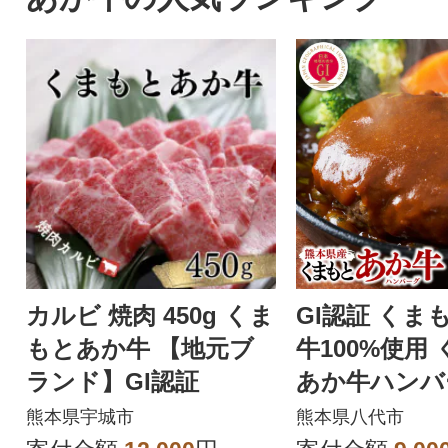
カルビ 焼肉 450g くま
GI認証 くま
もとあか牛 【地元ブ
牛100%使用
ランド】GI認証
あか牛ハンバー
g×6個_229-67
熊本県宇城市
熊本県八代市