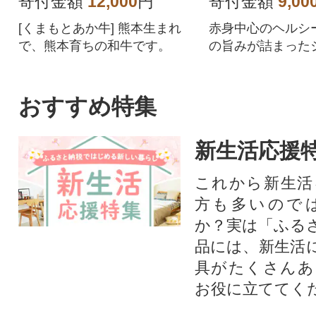
寄付金額
12,000
円
寄付金額
9,00
[くまもとあか牛] 熊本生まれ
赤身中心のヘルシ
で、熊本育ちの和牛です。
の旨みが詰まった
さを兼ね備えてい
おすすめ特集
新生活応援
これから新生活
方も多いので
か？実は「ふる
品には、新生活
具がたくさんあ
お役に立ててく