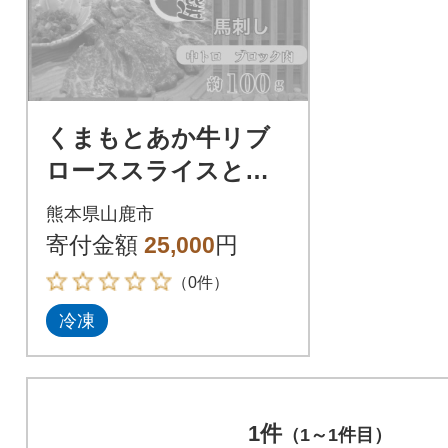
くまもとあか牛リブ
ローススライスと厳
選馬刺しの堪能セッ
熊本県山鹿市
ト
寄付金額
25,000
円
（0件）
冷凍
1件
（1～1件目）