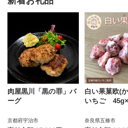
新着お礼品
肉屋黒川「黒の罪」バ
白い果菓欧(
ーグ
いちご 45g
京都府宇治市
奈良県五條市