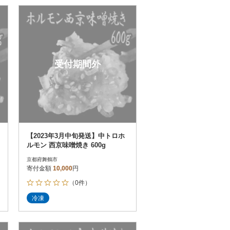
受付期間外
【2023年3月中旬発送】中トロホ
ルモン 西京味噌焼き 600g
京都府舞鶴市
寄付金額
10,000
円
（0件）
冷凍