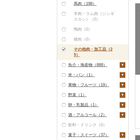
焼肉（0）
ハム（0）
馬肉（198）
その他牛肉（加工品）
アグー豚（0）
ソーセージ・ウインナ
羊肉・ラム肉（ジンギ
（51）
ー（0）
スカン）（0）
その他豚肉（精肉）
（7）
ベーコン・サラミ
鴨肉（0）
（0）
猪肉（0）
その他豚肉（加工品）
その他肉・加工品（2
（0）
9）
魚介・海産物（888）
米・パン（1）
カニ（0）
果物・フルーツ（19）
エビ（4）
米（0）
野菜（1）
甘エビ（1）
いくら（5）
雑穀（0）
ぶどう・マスカット
（0）
卵・乳製品（1）
ボタンエビ（0）
うに（5）
餅（0）
いも（0）
いちご（0）
酒・アルコール（2）
伊勢海老（2）
明太子・たらこ（0）
その他穀物加工品
トマト（0）
卵（0）
（1）
りんご（0）
飲料・ドリンク（0）
その他エビ（1）
その他魚卵（0）
玉ねぎ（0）
チーズ（1）
ビール・発泡酒（2）
パン（0）
もも（1）
菓子・スイーツ（37）
貝（2）
ねぎ（0）
ヨーグルト（0）
ビール（2）
日本酒（2）