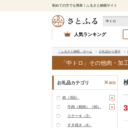
初めての方でも簡単！ふるさと納税サイト
人気ランキング
「ふるさと納税」ホーム
お礼品から探す
「中トロ」その他肉・加工
お礼品カテゴリ
解除
肉（356）
3
牛肉（精肉）（66）
ステーキ（3）
すき焼き（4）