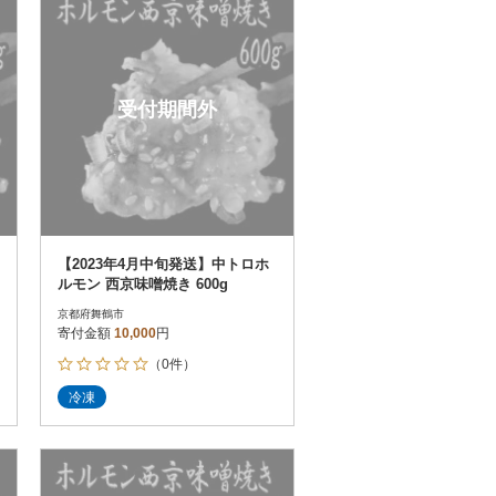
受付期間外
【2023年4月中旬発送】中トロホ
ルモン 西京味噌焼き 600g
京都府舞鶴市
寄付金額
10,000
円
（0件）
冷凍