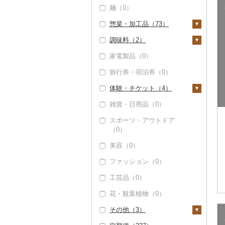
メロン（0）
麺（0）
帆立（ホタテ）（1）
うなぎ（0）
とうもろこし（0）
牛乳（0）
発泡酒（2）
純米大吟醸（0）
焼酎（1）
ケーキ（4）
さくらんぼ（0）
惣菜・加工品（73）
鮑（アワビ）（0）
鮮魚（844）
根菜（0）
バター（0）
地ビール・クラフトビ
純米吟醸（0）
芋焼酎（0）
梅酒（0）
クッキー（7）
梨（0）
ール（0）
調味料（2）
牡蠣（カキ）（0）
鮭・サーモン（2）
イカ・タコ（0）
アスパラガス（1）
その他乳製品（0）
大吟醸（0）
麦焼酎（0）
泡盛（2）
焼き菓子（16）
惣菜（53）
マンゴー（2）
家電製品（0）
あさり（0）
マグロ（839）
海苔・海藻（12）
豆（0）
吟醸（0）
米焼酎（0）
ワイン（2）
プリン（0）
餃子（0）
カレー・シチュー
砂糖（0）
みかん・柑橘（15）
（1）
旅行券・宿泊券（0）
しじみ（0）
イワシ（0）
海苔（11）
干物（35）
きのこ（0）
その他日本酒（0）
黒糖焼酎（0）
白ワイン（0）
ウイスキー（2）
ゼリー（0）
シュウマイ（1）
塩（0）
みかん（4）
すいか（0）
カレー（0）
鍋（9）
体験・チケット（4）
サザエ（0）
カツオ（11）
わかめ（0）
ししゃも（0）
その他魚介・加工品
その他野菜（0）
その他焼酎（0）
赤ワイン（0）
リキュール・洋酒
チョコレート（2）
コロッケ（0）
醤油（2）
（84）
レモン（0）
キウイ（0）
（0）
シチュー（1）
肉（4）
ピザ（0）
雑貨・日用品（0）
はまぐり（0）
金目鯛（0）
ひじき（0）
その他干物（35）
シャンパン・スパーク
カステラ（0）
その他惣菜（47）
味噌（0）
PayPay商品券（0）
しらす・ちりめん
不知火・デコポン
柿（カキ）（0）
リングワイン（0）
甘酒（0）
魚（0）
レトルト（15）
スポーツ・アウトドア
その他貝（1）
クエ（0）
その他海苔・海藻
アイス・ジェラート
酢（0）
食事券（4）
（0）
（0）
（0）
（0）
ドライフルーツ（1）
その他ワイン（0）
ノンアルコール（0）
（0）
その他鍋（0）
スープ（0）
くじら（0）
だし（0）
温泉・サウナ・スパ利
かまぼこ・練り製品
せとか（11）
美容（0）
干し柿（1）
その他果物（2）
その他酒（0）
その他洋菓子（14）
豆腐・納豆（1）
用券（0）
（3）
サバ（0）
食用油（0）
文旦（0）
ファッション（0）
干し芋（0）
びわ（0）
煎餅・おかき（0）
豆腐（1）
漬物（0）
水族館（0）
その他魚介・加工品
さんま（0）
はちみつ（0）
まどんな（0）
（68）
工芸品（0）
その他ドライフルーツ
ブルーベリー（0）
羊羹（0）
納豆（0）
缶詰・瓶詰（0）
動物園（0）
鯛（34）
ドレッシング（0）
ポンカン（0）
（0）
花・観葉植物（0）
パイナップル（0）
饅頭（0）
乾物（0）
釣り（0）
のどぐろ（1）
その他調味料（0）
その他柑橘（0）
その他（3）
栗（0）
大福（0）
燻製（スモーク）
ダイビング（0）
ふぐ（0）
（0）