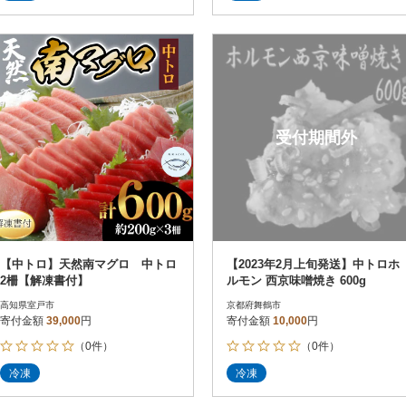
明書を同梱しております。
明書を同梱しております。
受付期間外
【中トロ】天然南マグロ 中トロ
【2023年2月上旬発送】中トロホ
2柵【解凍書付】
ルモン 西京味噌焼き 600g
高知県室戸市
京都府舞鶴市
寄付金額
39,000
円
寄付金額
10,000
円
（0件）
（0件）
冷凍
冷凍