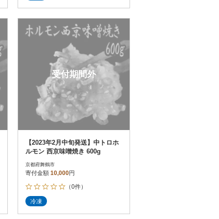
受付期間外
【2023年2月中旬発送】中トロホ
ルモン 西京味噌焼き 600g
京都府舞鶴市
寄付金額
10,000
円
（0件）
冷凍