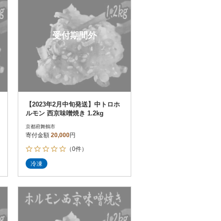
受付期間外
【2023年2月中旬発送】中トロホ
ルモン 西京味噌焼き 1.2kg
京都府舞鶴市
寄付金額
20,000
円
（0件）
冷凍