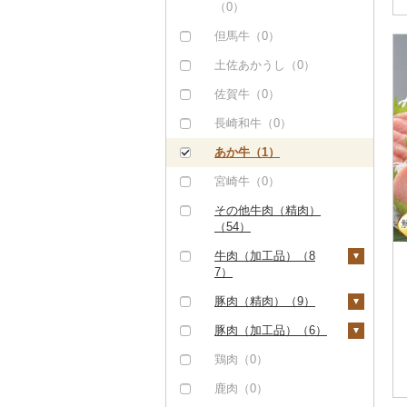
（0）
但馬牛（0）
土佐あかうし（0）
佐賀牛（0）
長崎和牛（0）
あか牛（1）
宮崎牛（0）
その他牛肉（精肉）
（54）
牛肉（加工品）（8
7）
ハンバーグ（30）
豚肉（精肉）（9）
もつ鍋（6）
ステーキ（0）
豚肉（加工品）（6）
ローストビーフ（0）
すき焼き（0）
ハンバーグ（6）
鶏肉（0）
ビーフジャーキー
しゃぶしゃぶ（2）
もつ鍋（0）
鹿肉（0）
（0）