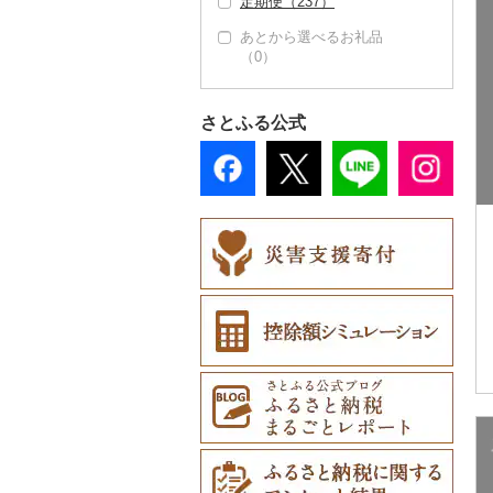
定期便（237）
その他果物（2）
その他和菓子（1）
スキーチケット・リフ
地域サービス（0）
ブリ（1）
おせち（0）
ト券（0）
あとから選べるお礼品
その他（3）
ほっけ（0）
（0）
その他加工品（23）
ゴルフプレー券（0）
その他鮮魚（16）
花火大会チケット
（0）
さとふる公式
カタログギフト（0）
その他体験・チケット
（0）