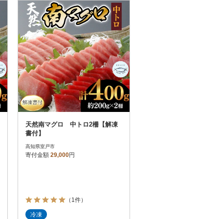
お届け時間帯指定可
発送される月指定可
件数順
90
評価順
120
が高い順
その他
解除
が低い順
さとふる限定のお礼品
定期便
さとふるアプリdeワンストップ申請
対象
天然南マグロ 中トロ2柵【解凍
書付】
高知県室戸市
寄付金額
29,000
円
）
（1件）
冷凍