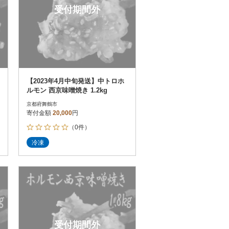
受付期間外
【2023年4月中旬発送】中トロホ
ルモン 西京味噌焼き 1.2kg
京都府舞鶴市
寄付金額
20,000
円
（0件）
冷凍
受付期間外