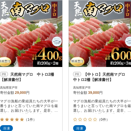
円
レビュー
レビュー
決済方法
解除
寄付金額
PayPay
発送種別
解除
クレジットカード決済
寄付金額
通常
Amazon Pay
冷蔵便
楽天ペイ
冷凍便
メルペイ
コンビニ支払い
ソフトバンクまとめて支払い
au PAY（auかんたん決済）
天然南マグロ 中トロ2柵
【中トロ】天然南マグロ
PR
PR
d払い
【解凍書付】
中トロ2柵【解凍書付】
金融機関(Pay-easy決済)
高知県室戸市
高知県室戸市
寄付金額
29,000
円
寄付金額
39,000
円
マグロ漁船の乗組員たちの大半が一
マグロ漁船の乗組員たちの大半が一
解除
結果を見る（
30
件
番うまいと言っていた南マグロを厳
番うまいと言っていた南マグロを厳
選し、お届けいたします。是非、お
選し、お届けいたします。是非、お
刺身やちらし寿司、海鮮丼(ネギトロ
刺身やちらし寿司、海鮮丼(ネギトロ
（1件）
（0件）
丼、マグロ丼)、漬け丼や惣菜として
丼、マグロ丼)、漬け丼や惣菜として
ご賞味ください。 冷凍でお届けいた
ご賞味ください。 冷凍でお届けいた
冷凍
冷凍
しますが、解凍の方法を記載した説
しますが、解凍の方法を記載した説