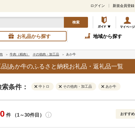
ログイン
新規会員登録
検索
お礼品から探す
地域から探す
肉
牛肉（精肉）
その他肉・加工品
あか牛
品|あか牛のふるさと納税お礼品・返礼品一覧
検索条件：
中トロ
その他肉・加工品
あか牛
0
おすすめ
件 （1～30件目）
寄付金額
解除
地域
解除
おすすめ
円～
新着順