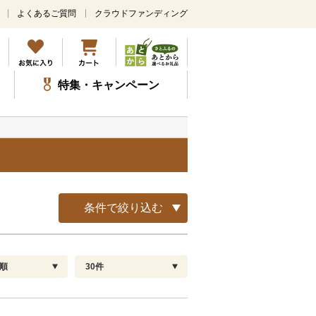
よくあるご質問
クラウドファンディング
メ
イ
ン
コ
ン
特集・キャンペーン
テ
ン
ツ
に
ス
キ
ッ
プ
条件で絞り込む
順
30件
配送指定
解除
順
30
お届け日時指定可
60