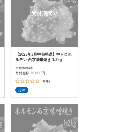
受付期間外
【2023年3月中旬発送】中トロホ
ルモン 西京味噌焼き 1.2kg
京都府舞鶴市
寄付金額
20,000
円
（0件）
冷凍