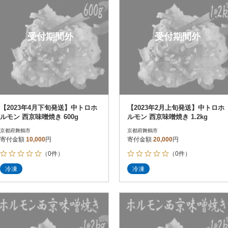
受付期間外
受付期間外
【2023年4月下旬発送】中トロホ
【2023年2月上旬発送】中トロホ
ルモン 西京味噌焼き 600g
ルモン 西京味噌焼き 1.2kg
京都府舞鶴市
京都府舞鶴市
寄付金額
10,000
円
寄付金額
20,000
円
（0件）
（0件）
冷凍
冷凍