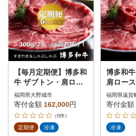
【毎月定期便】博多和
博多和牛
牛 ザブトン・肩ロー
肩ロー
ス芯 300g×2パック全
ス しゃ
福岡県大野城市
福岡県遠賀
6回
き焼き用
寄付金額
162,000
円
寄付金額
町)
（0件）
定期便
冷凍
冷凍