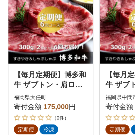
【毎月定期便】博多和
【毎月定
牛 ザブトン・肩ロー
牛 ザブ
ス芯 300g×2(大任町)
ス芯 300
福岡県大任町
福岡県中間
全6回
全6回
寄付金額
175,000
円
寄付金額
（0件）
定期便
冷凍
定期便