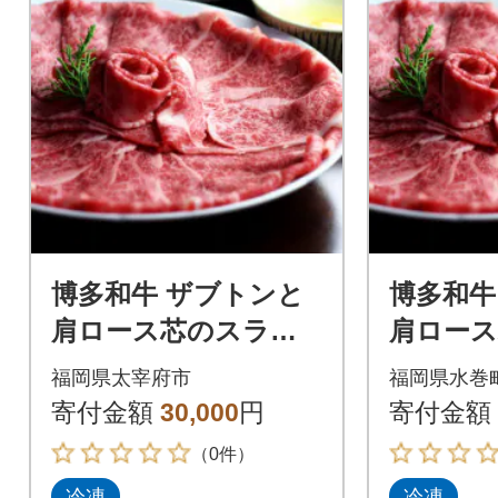
博多和牛 ザブトンと
博多和牛
肩ロース芯のスライ
肩ロー
ス しゃぶしゃぶ・す
ス しゃ
福岡県太宰府市
福岡県水巻
き焼き用 4人前(太宰
き焼き用
寄付金額
30,000
円
寄付金額
府市)
町)
（0件）
冷凍
冷凍