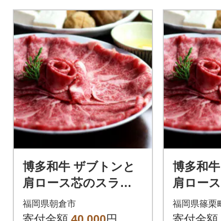
博多和牛 ザブトンと
博多和牛
肩ロース芯のスライ
肩ロー
ス しゃぶしゃぶ・す
ス しゃ
福岡県朝倉市
福岡県篠栗
き焼き用 6人前(朝倉
き焼き用
寄付金額
40,000
円
寄付金額