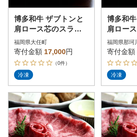
博多和牛 ザブトンと
博多和牛
肩ロース芯のスライ
肩ロー
ス しゃぶしゃぶ・す
ス しゃ
福岡県大任町
福岡県那珂
き焼き用 2人前(大任
き焼き用
寄付金額
17,000
円
寄付金額
町)
川市)
（0件）
冷凍
冷凍