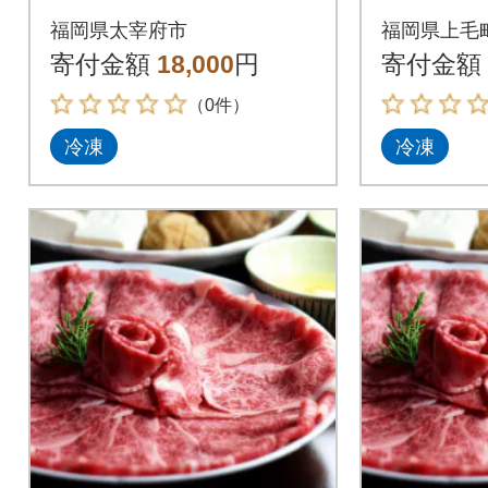
ス しゃぶしゃぶ・す
しゃぶ
福岡県太宰府市
福岡県上毛
き焼き用 2人前(太宰
焼き用 
寄付金額
18,000
円
寄付金額
府市)
（0件）
冷凍
冷凍