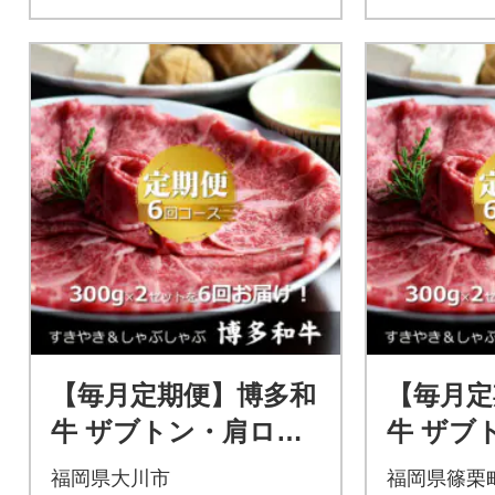
【毎月定期便】博多和
【毎月定
牛 ザブトン・肩ロー
牛 ザブ
ス芯 300g×2(大川市)
ス芯 300
福岡県大川市
福岡県篠栗