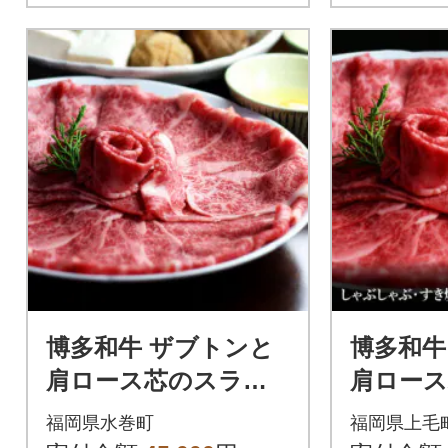
博多和牛 ザブトンと
博多和牛
肩ロース芯のスライ
肩ロー
ス しゃぶしゃぶ・す
しゃぶ
福岡県水巻町
福岡県上毛
き焼き用 6人前(水巻
焼き用 