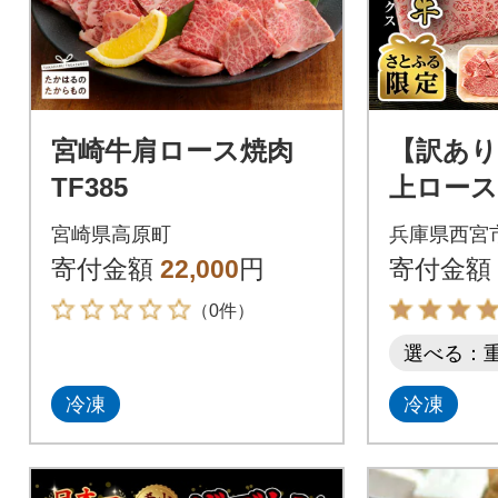
宮崎牛肩ロース焼肉
【訳あり
TF385
上ロース
テーキ2
宮崎県高原町
兵庫県西宮
焼肉ミッ
寄付金額
22,000
円
寄付金額
【さとふ
（0件）
選べる：
冷凍
冷凍