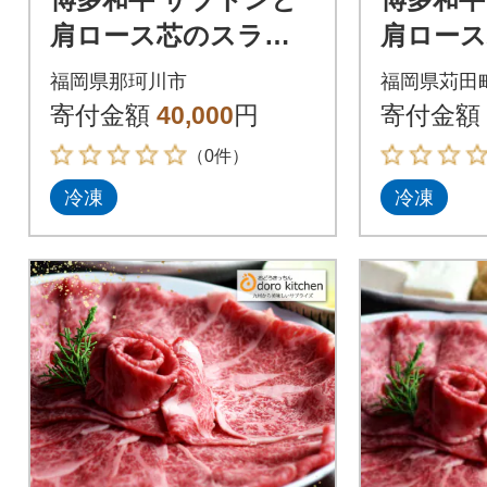
肩ロース芯のスライ
肩ロー
ス しゃぶしゃぶ・す
ス しゃ
福岡県那珂川市
福岡県苅田
き焼き用 6人前(那珂
き焼き用
寄付金額
40,000
円
寄付金額
川市)
町)
（0件）
冷凍
冷凍