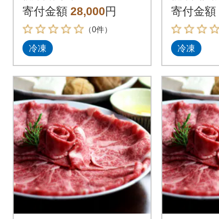
き焼き用 4人前(篠栗
き焼き用
寄付金額
28,000
円
寄付金額
町)
川市)
（0件）
冷凍
冷凍