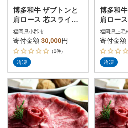
博多和牛 ザブトンと
博多和牛
肩ロース 芯スライス
肩ロー
しゃぶしゃぶ・すき
しゃぶ
福岡県小郡市
福岡県上毛
焼き用 4人前[No5354-
焼き用 
寄付金額
30,000
円
寄付金額
0244]
（0件）
冷凍
冷凍