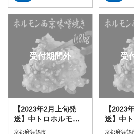
受付期間外
受
【2023年2月上旬発
【2023
送】中トロホルモン
送】中
西京味噌焼き 1.8kg
西京味噌焼
京都府舞鶴市
京都府舞鶴