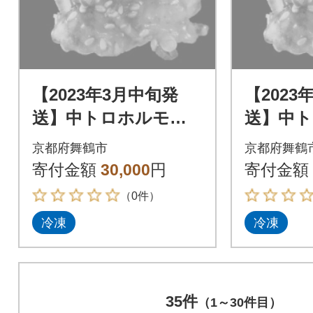
【2023年3月中旬発
【2023
送】中トロホルモン
送】中
西京味噌焼き 1.8kg
西京味噌焼
京都府舞鶴市
京都府舞鶴
寄付金額
30,000
円
寄付金額
（0件）
冷凍
冷凍
35件
（1～30件目）