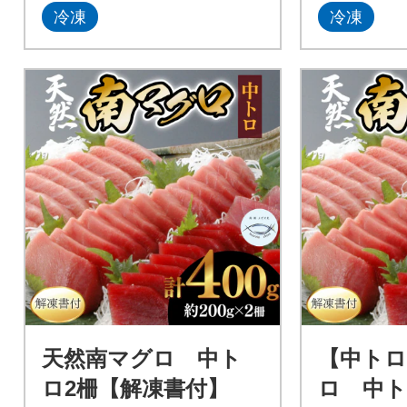
冷凍
冷凍
丼、マグロ丼)、漬け丼や惣菜
丼、マグロ
としてご賞味ください。 冷凍
としてご賞
でお届けいたしますが、解凍
でお届けい
の方法を記載した説明書を同
の方法を記
梱しております。
梱しており
天然南マグロ 中ト
【中トロ
ロ2柵【解凍書付】
ロ 中ト