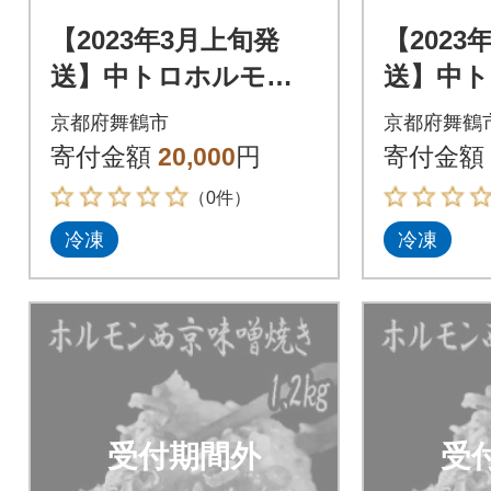
【2023年3月上旬発
【2023
送】中トロホルモン
送】中
西京味噌焼き 1.2kg
西京味噌焼
京都府舞鶴市
京都府舞鶴
寄付金額
20,000
円
寄付金額
（0件）
冷凍
冷凍
受付期間外
受