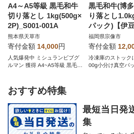
A4～A5等級 黒毛和牛
黒毛和牛(博多
切り落とし 1kg(500g×
り落とし1.0kg
2P)_S001-001A
パック)【伊
店】_HA1511
熊本県天草市
福岡県宗像市
寄付金額
14,000
円
寄付金額
12,0
人気爆発中 ミシュランビブグ
冷凍庫のストック
ルマン 獲得 A4~A5等級 黒毛和
00g小分け真空パ
牛 切り落とし 1kg 500g× 2P
人気の返礼品につき、1~3ヶ月
程度お時間がかかる場合がご
おすすめ特集
ざいます。ご了承の上お申し
込みください。発送につきま
最短当日発
しては、説明文を必ずご確認
ください。★天草市では返礼
集
品の発送通知メールをお送り
できません★