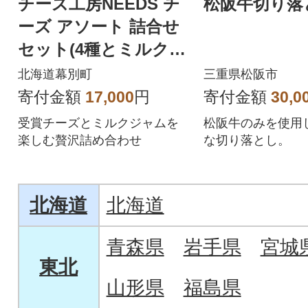
チーズ工房NEEDS チ
松阪牛切り落と
ーズ アソート 詰合せ
セット(4種とミルクジ
ャム)[53690738]
北海道幕別町
三重県松阪市
寄付金額
17,000
円
寄付金額
30,0
受賞チーズとミルクジャムを
松阪牛のみを使用
楽しむ贅沢詰め合わせ
な切り落とし。
北海道
北海道
青森県
岩手県
宮城
東北
山形県
福島県