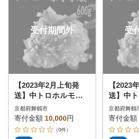
受付期間外
受
【2023年2月上旬発
【2023
送】中トロホルモン
送】中
西京味噌焼き 600g
西京味噌焼
京都府舞鶴市
京都府舞鶴
寄付金額
10,000
円
寄付金額
（0件）