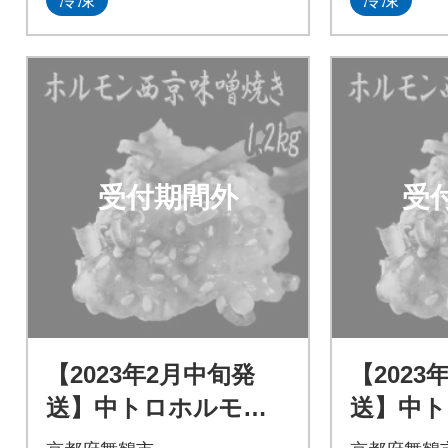
受付期間外
受
【2023年2月中旬発
【2023
送】中トロホルモン
送】中
西京味噌焼き 1.2kg
西京味噌焼