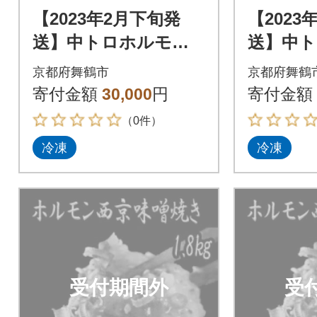
【2023年2月下旬発
【2023
送】中トロホルモン
送】中
西京味噌焼き 1.8kg
西京味噌焼
京都府舞鶴市
京都府舞鶴
寄付金額
30,000
円
寄付金額
（0件）
冷凍
冷凍
受付期間外
受