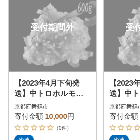
受付期間外
受
【2023年4月下旬発
【2023
送】中トロホルモン
送】中
西京味噌焼き 600g
西京味噌焼
京都府舞鶴市
京都府舞鶴
寄付金額
10,000
円
寄付金額
（0件）
冷凍
冷凍