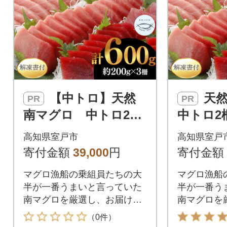
【中トロ】天然
天然南マグロ
PR
PR
南マグロ 中トロ2柵
中トロ2
【解凍書付】
付】
高知県室戸市
高知県室戸
寄付金額
39,000
円
寄付金額
マグロ漁船の乗組員たちの大
マグロ漁船
半が一番うまいと言っていた
半が一番う
南マグロを厳選し、お届けい
南マグロを
たします。是非、お刺身やち
たします。
（0件）
らし寿司、海鮮丼(ネギトロ
らし寿司、