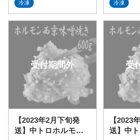
冷凍
冷凍
受付期間外
受
【2023年2月下旬発
【2023
送】中トロホルモン
送】中