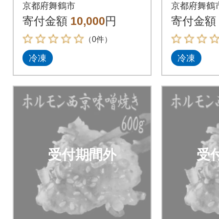
西京味噌焼き 600g
西京味噌焼
京都府舞鶴市
京都府舞鶴
寄付金額
10,000
円
寄付金額
（0件）
冷凍
冷凍
受付期間外
受