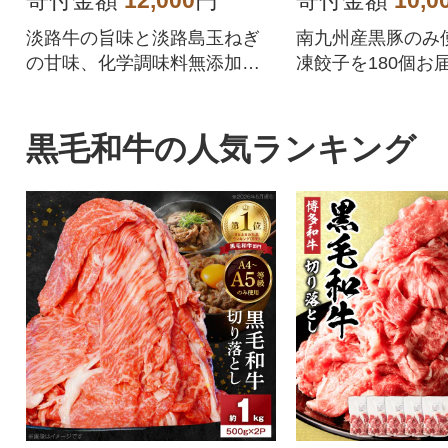
寄付金額
12,000
円
寄付金額
10,0
淡路牛の旨味と淡路島玉ねぎ
南九州産黒豚のみ
の甘味、化学調味料無添加の
凍餃子を180個お
牛肉100%ハンバーグ!
夕ご飯のおかずに
惣菜となってます
黒豚餃子を、是非
黒毛和牛の人気ランキング
楽しみ下さい!!