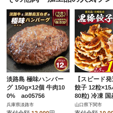
淡路島 極味ハンバー
【スピード発
グ 150g×12個 牛肉10
餃子 12粒×1
0% ao05756
80粒) 冷凍 
あり IB051
兵庫県淡路市
山口県下関市