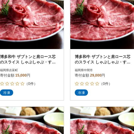
博多和牛 ザブトンと肩ロース芯
博多和牛 ザブトンと肩ロース芯
のスライス しゃぶしゃぶ・すき
のスライス しゃぶしゃぶ・すき
焼き用 2人前(吉富町)
焼き用 4人前(中間市)
福岡県吉富町
福岡県中間市
寄付金額
15,000
円
寄付金額
29,000
円
（0件）
（0件）
冷凍
冷凍