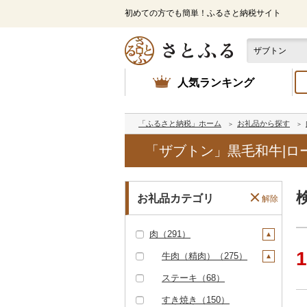
初めての方でも簡単！ふるさと納税サイト
人気ランキング
「ふるさと納税」ホーム
お礼品から探す
「ザブトン」黒毛和牛|ロ
お礼品カテゴリ
解除
肉（291）
1
牛肉（精肉）（275）
ステーキ（68）
すき焼き（150）