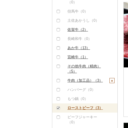
（0）
但馬牛（0）
土佐あかうし（0）
佐賀牛（2）
長崎和牛（0）
あか牛（13）
宮崎牛（1）
その他牛肉（精肉）
（5）
牛肉（加工品）（3）
ハンバーグ（0）
もつ鍋（0）
ローストビーフ（3）
ビーフジャーキー
（0）