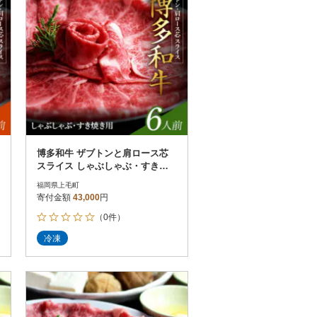
博多和牛 ザブトンと肩ロース芯
スライス しゃぶしゃぶ・すき焼
き用 6人前
福岡県上毛町
寄付金額
43,000
円
（0件）
冷凍