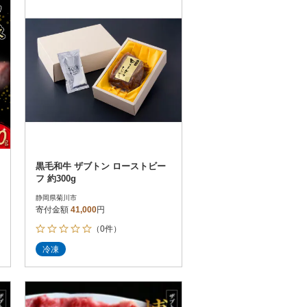
黒毛和牛 ザブトン ローストビー
フ 約300g
静岡県菊川市
寄付金額
41,000
円
（0件）
冷凍