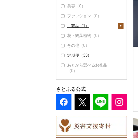
かまぼこ・練り製品
美容（0）
豆腐・納豆（0）
タンス（0）
寝具（6）
（0）
ファッション（0）
漬物（0）
机・テーブル（0）
布団（2）
タオル（0）
その他魚介・加工品
（1）
工芸品（1）
缶詰・瓶詰（0）
椅子・チェア・ソファ
枕（0）
文房具・印鑑（0）
（9）
花・観葉植物（0）
乾物（0）
毛布（0）
食器（0）
織物（0）
その他家具・インテリ
その他（0）
燻製（スモーク）
タオルケット（0）
キッチン用品（0）
陶器・漆器（0）
ア（23）
（0）
定期便（33）
その他寝具（4）
日用品（3）
その他装飾品・工芸品
おせち（0）
（1）
あとから選べるお礼品
洗剤（0）
楽器・器材（0）
（0）
その他加工品（1）
数珠（0）
トイレットペーパー
本・CD・DVD（0）
（0）
工芸品（0）
おもちゃ・ぬいぐるみ
さとふる公式
ティッシュ（0）
（0）
播州そろばん（0）
その他日用品（3）
ご当地キャラクター
美濃和紙（0）
（0）
民芸品（1）
ベビー用品（0）
ペット用品（1）
防災グッズ（0）