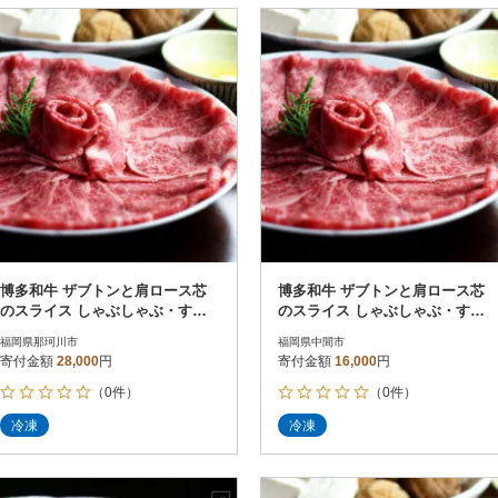
博多和牛 ザブトンと肩ロース芯
博多和牛 ザブトンと肩ロース芯
のスライス しゃぶしゃぶ・すき
のスライス しゃぶしゃぶ・すき
焼き用 4人前(那珂川市)
焼き用 2人前(中間市)
福岡県那珂川市
福岡県中間市
寄付金額
28,000
円
寄付金額
16,000
円
（0件）
（0件）
冷凍
冷凍