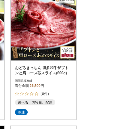
おどろきっちん 博多和牛ザブト
ンと肩ロース芯スライス(600g)
福岡県福智町
寄付金額
26,500
円
（0件）
選べる：内容量、配送
冷凍