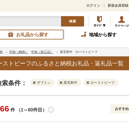
ログイン
新規会員登録
検索
お礼品から探す
地域から探す
肉
牛肉（精肉）
牛肉（加工品）
黒毛和牛
ローストビーフ
ーストビーフのふるさと納税お礼品・返礼品一覧
検索条件：
ザブトン
黒毛和牛
ローストビーフ
66
おすすめ
件 （1～60件目）
寄付金額
解除
地域
解除
おすすめ
円～
新着順