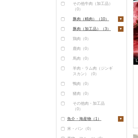
その他牛肉（加工品）
（0）
豚肉（精肉）（10）
ステーキ（10）
豚肉（加工品）（3）
すき焼き（0）
ハンバーグ（0）
鶏肉（0）
しゃぶしゃぶ（0）
もつ鍋（0）
鹿肉（0）
焼肉（0）
ハム（0）
馬肉（0）
アグー豚（0）
ソーセージ・ウインナ
羊肉・ラム肉（ジンギ
ー（0）
スカン）（0）
その他豚肉（精肉）
（0）
ベーコン・サラミ
鴨肉（0）
（0）
猪肉（0）
その他豚肉（加工品）
その他肉・加工品
（3）
（0）
魚介・海産物（1）
米・パン（0）
カニ（0）