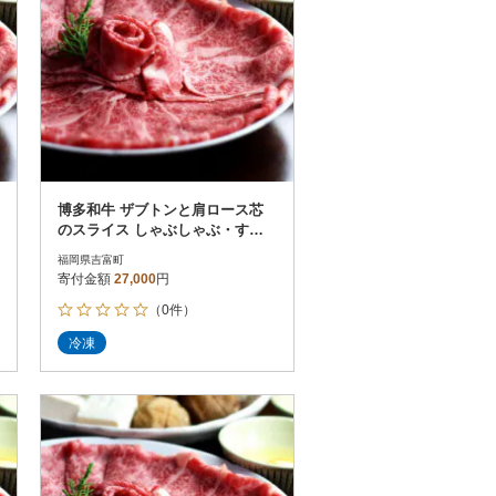
博多和牛 ザブトンと肩ロース芯
のスライス しゃぶしゃぶ・すき
焼き用 4人前(吉富町)
福岡県吉富町
寄付金額
27,000
円
（0件）
冷凍