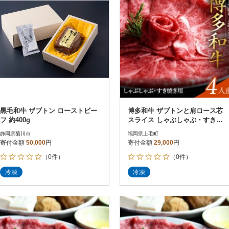
黒毛和牛 ザブトン ローストビー
博多和牛 ザブトンと肩ロース芯
フ 約400g
スライス しゃぶしゃぶ・すき焼
き用 4人前
静岡県菊川市
福岡県上毛町
寄付金額
50,000
円
寄付金額
29,000
円
（0件）
（0件）
冷凍
冷凍