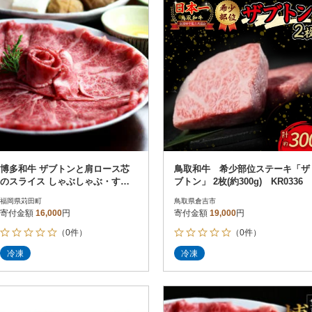
博多和牛 ザブトンと肩ロース芯
鳥取和牛 希少部位ステーキ「ザ
のスライス しゃぶしゃぶ・すき
ブトン」 2枚(約300g) KR0336
焼き用 2人前(苅田町)
福岡県苅田町
鳥取県倉吉市
寄付金額
16,000
円
寄付金額
19,000
円
（0件）
（0件）
冷凍
冷凍