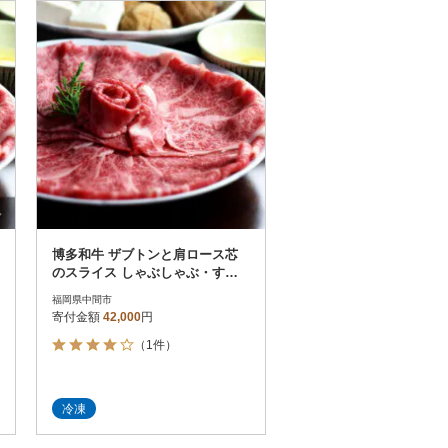
お届け時間帯指定可
発送される月指定可
件数順
90
評価順
120
が高い順
その他
解除
が低い順
さとふる限定のお礼品
定期便
さとふるアプリdeワンストップ申請
対象
博多和牛 ザブトンと肩ロース芯
のスライス しゃぶしゃぶ・すき
焼き用 6人前(中間市)
福岡県中間市
寄付金額
42,000
円
（1件）
件）
冷凍