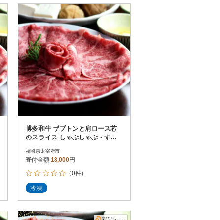
博多和牛 ザブトンと肩ロース芯
のスライス しゃぶしゃぶ・すき
焼き用 2人前(太宰府市)
福岡県太宰府市
寄付金額
18,000
円
（0件）
冷凍