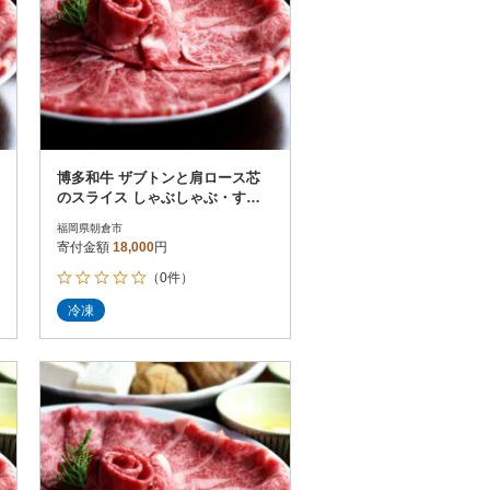
博多和牛 ザブトンと肩ロース芯
のスライス しゃぶしゃぶ・すき
焼き用 2人前(朝倉市)
福岡県朝倉市
寄付金額
18,000
円
（0件）
冷凍