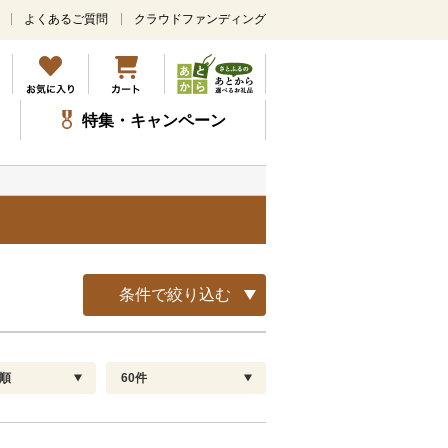
よくあるご質問
クラウドファンディング
メ
イ
ン
コ
ン
特集・キャンペーン
テ
ン
ツ
に
ス
キ
ッ
プ
条件で絞り込む
順
60件
配送指定
解除
順
30
お届け日時指定可
60