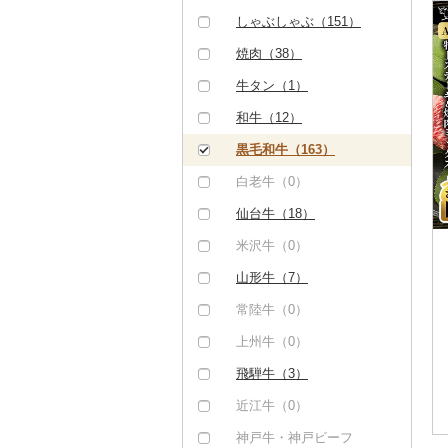
しゃぶしゃぶ（151）
焼肉（38）
牛タン（1）
和牛（12）
黒毛和牛（163）
白老牛（0）
仙台牛（18）
米沢牛（0）
山形牛（7）
常陸牛（0）
上州牛（0）
飛騨牛（3）
近江牛（0）
神戸牛・神戸ビーフ