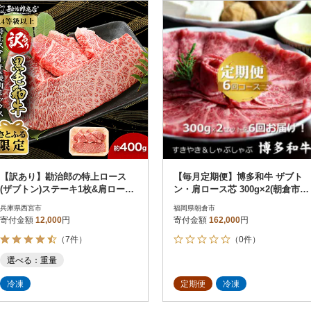
円
レビュー
レビュー
決済方法
解除
寄付金額
PayPay
発送種別
解除
クレジットカード決済
寄付金額
通常
Amazon Pay
冷蔵便
楽天ペイ
冷凍便
メルペイ
コンビニ支払い
ソフトバンクまとめて支払い
au PAY（auかんたん決済）
【訳あり】勘治郎の特上ロース
【毎月定期便】博多和牛 ザブト
d払い
(ザブトン)ステーキ1枚&肩ロース
ン・肩ロース芯 300g×2(朝倉市)
金融機関(Pay-easy決済)
焼肉ミックス計400g【さとふる限
全6回
兵庫県西宮市
福岡県朝倉市
定】
寄付金額
12,000
円
寄付金額
162,000
円
（7件）
（0件）
解除
結果を見る（
166
選べる：重量
冷凍
定期便
冷凍