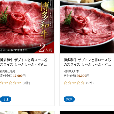
博多和牛 ザブトンと肩ロース芯
博多和牛 ザブトンと肩ロース芯
スライス しゃぶしゃぶ・すき焼
のスライス しゃぶしゃぶ・すき
き用 2人前
焼き用 4人前(大川市)
福岡県上毛町
福岡県大川市
寄付金額
17,000
円
寄付金額
29,000
円
（0件）
（0件）
冷凍
冷凍