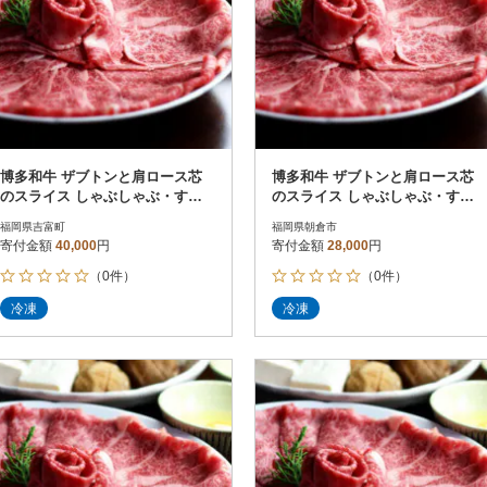
博多和牛 ザブトンと肩ロース芯
博多和牛 ザブトンと肩ロース芯
のスライス しゃぶしゃぶ・すき
のスライス しゃぶしゃぶ・すき
焼き用 6人前(吉富町)
焼き用 4人前(朝倉市)
福岡県吉富町
福岡県朝倉市
寄付金額
40,000
円
寄付金額
28,000
円
（0件）
（0件）
冷凍
冷凍