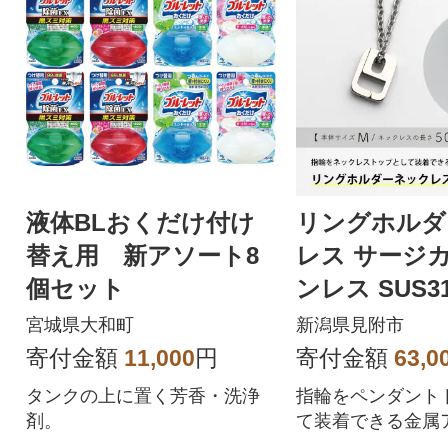
液体BLおくだけ付け
リングホルダ
替え用 新アソート8
レス サージ
個セット
ンレス SUS3
く M 50cm 1
宮城県大和町
新潟県見附市
寄付金額
11,000
円
寄付金額
63,0
タンクの上に置く芳香・洗浄
指輪をペンダント
剤。
て装着できる金属
対応素材のリング