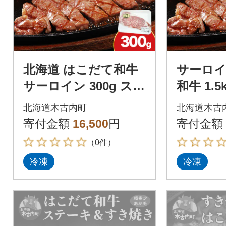
北海道 はこだて和牛
サーロイ
サーロイン 300g ステ
和牛 1.
ーキ バーベキュー
ト ステ
北海道木古内町
北海道木古
寄付金額
16,500
円
寄付金額
（0件）
冷凍
冷凍