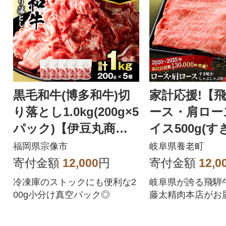
黒毛和牛(博多和牛)切
家計応援!【
り落とし1.0kg(200g×5
ース・肩ロー
パック)【伊豆丸商
イス500g(す
店】_HA1511
ゃぶしゃぶ) 
福岡県宗像市
岐阜県養老町
黒毛和牛
寄付金額
12,000
円
寄付金額
12,0
冷凍庫のストックにも便利な2
岐阜県が誇る飛騨
00g小分け真空パック◎
藤太精肉本店がお
ます。