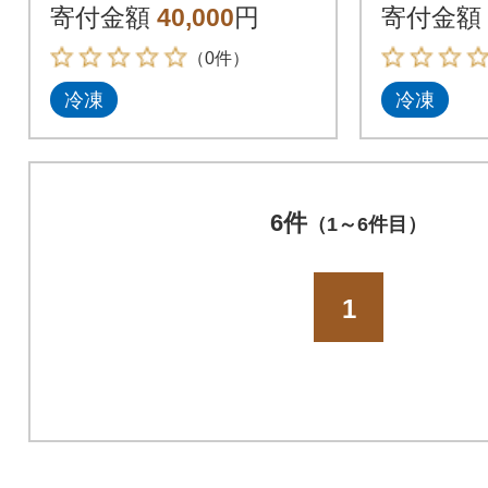
ロイン バーベキュー
寄付金額
40,000
円
寄付金額
（0件）
冷凍
冷凍
6件
（1～6件目）
1