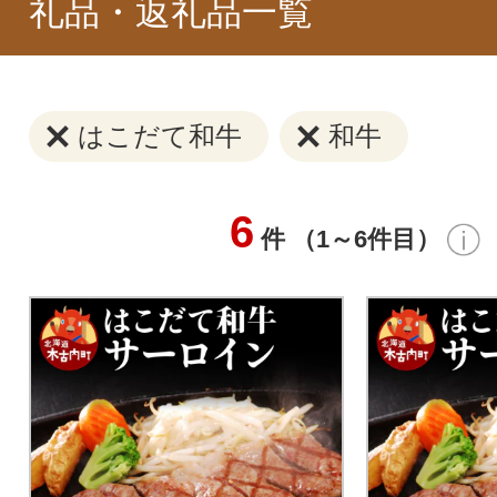
礼品・返礼品一覧
はこだて和牛
和牛
6
件 （1～6件目）