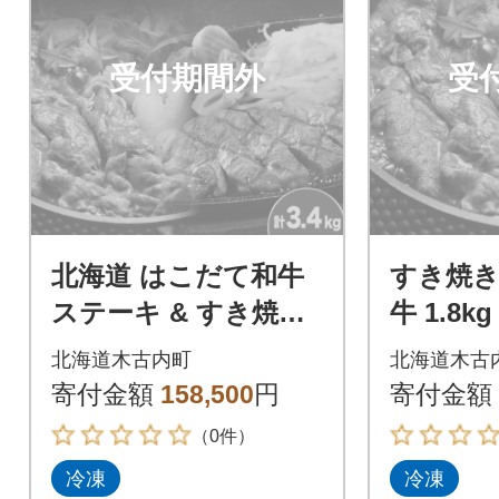
受付期間外
受
北海道 はこだて和牛
すき焼き
ステーキ & すき焼き
牛 1.8
計3.4kg 肩ロース サ
焼き ロ
北海道木古内町
北海道木古
ーロイン お取り寄せ
寄付金額
158,500
円
寄付金額
（0件）
冷凍
冷凍