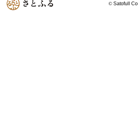
©
Satofull Co.