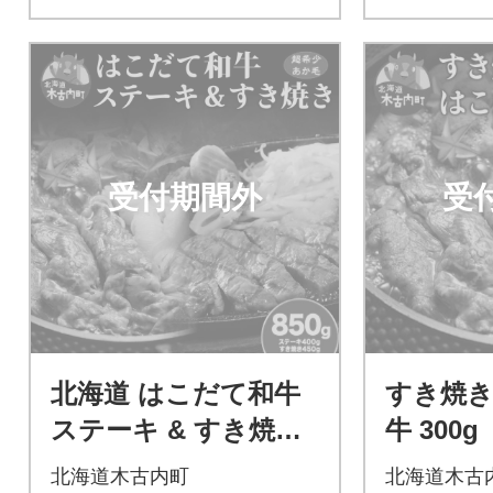
受付期間外
受
北海道 はこだて和牛
すき焼き
ステーキ & すき焼き
牛 300g
計850g肩ロース サー
北海道木古内町
北海道木古