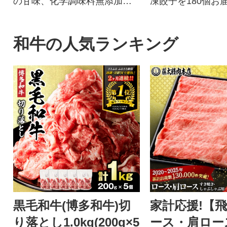
の甘味、化学調味料無添加の
凍餃子を180個お
牛肉100%ハンバーグ!
夕ご飯のおかずに
惣菜となってます
黒豚餃子を、是非
和牛の人気ランキング
楽しみ下さい!!
黒毛和牛(博多和牛)切
家計応援!【
り落とし1.0kg(200g×5
ース・肩ロー