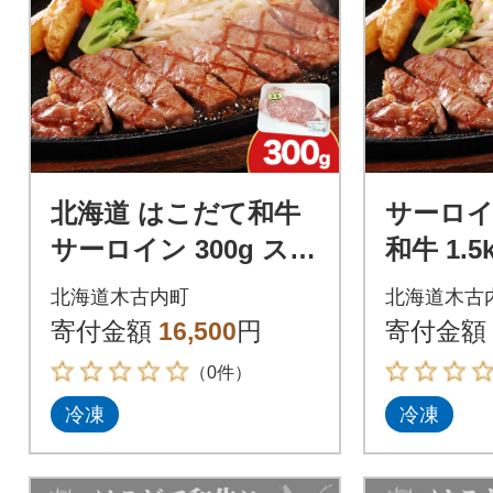
北海道 はこだて和牛
サーロイ
サーロイン 300g ステ
和牛 1.
ーキ バーベキュー
ト ステ
北海道木古内町
北海道木古
寄付金額
16,500
円
寄付金額
（0件）
冷凍
冷凍