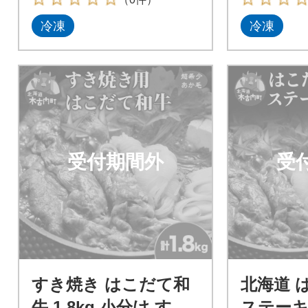
冷凍
冷凍
受付期間外
受
すき焼き はこだて和
北海道 
牛 1.8kg 小分け すき
ステーキ