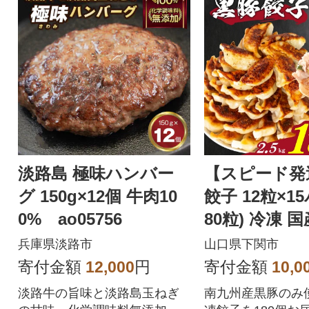
淡路島 極味ハンバー
【スピード発
グ 150g×12個 牛肉10
餃子 12粒×1
0% ao05756
80粒) 冷凍 
あり IB051
兵庫県淡路市
山口県下関市
寄付金額
12,000
円
寄付金額
10,0
淡路牛の旨味と淡路島玉ねぎ
南九州産黒豚のみ