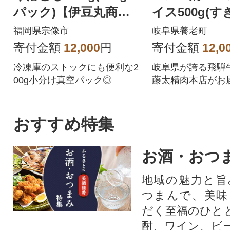
パック)【伊豆丸商
イス500g(す
店】_HA1511
ゃぶしゃぶ) 
福岡県宗像市
岐阜県養老町
黒毛和牛
寄付金額
12,000
円
寄付金額
12,0
冷凍庫のストックにも便利な2
岐阜県が誇る飛騨
00g小分け真空パック◎
藤太精肉本店がお
ます。
おすすめ特集
お酒・おつ
地域の魅力と旨
つまんで、美味
だく至福のひと
酎、ワイン、ビ