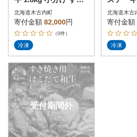
焼き ロース
計850g
北海道木古内町
北海道木古
ロイン 
寄付金額
82,000
円
寄付金額
（0件）
冷凍
冷凍
受付期間外