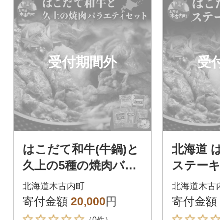
受付期間外
受
はこだて和牛(牛鍋)と
北海道 
久上の5種の焼肉バラ
ステーキ
エティセット 豚肉・
計3.4kg 肩ロース サ
北海道木古内町
北海道木古
お肉・鶏肉・ラム肉・
ーロイン
寄付金額
20,000
円
寄付金額
バーベキュー
（0件）