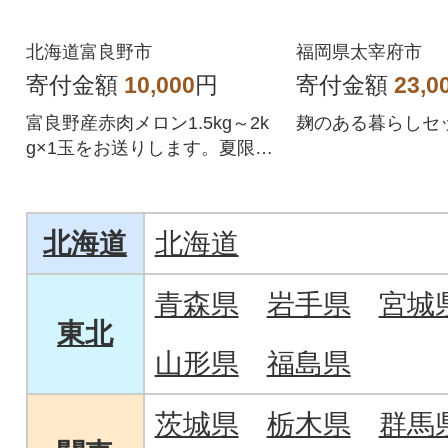
北海道富良野市
福岡県太宰府市
寄付金額
10,000
円
寄付金額
23,0
富良野産赤肉メロン1.5kg～2k
麹のある暮らしセ
g×1玉をお送りします。夏限定
の贅沢な味わいをぜひご賞味
ください。
北海道
北海道
青森県
岩手県
宮城
東北
山形県
福島県
茨城県
栃木県
群馬